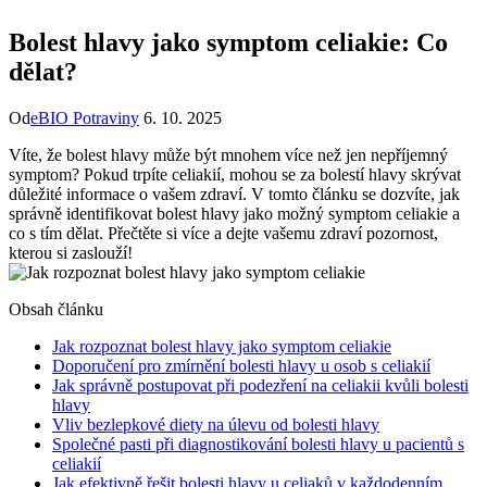
Bolest hlavy jako symptom celiakie: Co
dělat?
Od
eBIO Potraviny
6. 10. 2025
Víte, že bolest hlavy může být ​mnohem​ více než jen nepříjemný
symptom? Pokud trpíte celiakií, mohou se za bolestí hlavy skrývat
důležité informace o ⁢vašem‌ zdraví. V tomto článku‌ se dozvíte, jak
správně identifikovat bolest hlavy jako možný symptom celiakie a
co s tím⁤ dělat. Přečtěte si více⁤ a dejte vašemu zdraví⁣ pozornost,
kterou si ‍zaslouží!
Obsah článku
Jak⁢ rozpoznat⁤ bolest hlavy jako symptom‍ celiakie
Doporučení pro zmírnění bolesti hlavy u osob s celiakií
Jak správně postupovat ‍při podezření na⁢ celiakii kvůli ‌bolesti
hlavy
Vliv bezlepkové diety na úlevu od bolesti hlavy
Společné pasti při diagnostikování bolesti hlavy u pacientů s
celiakií
Jak efektivně řešit​ bolesti hlavy u celiaků‌ v⁤ každodenním‌