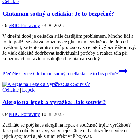
Celiakie
Glutaman sodný a celiakia: Je to bezpečné?
Od
eBIO Potraviny
23. 8. 2025
V dnešní době je celiačka stále častějším problémem. Mnoho lidí s
touto potíží se obává konzumace glutamanu sodného. Je třeba si
uvědomit, že tento aditiv není pro osoby s celiakií výrazně škodlivý.
Je však důležité dodržovat individuální potřeby a reakce těla při
konzumaci potravin obsahujících glutaman sodný.
Přečtěte si více
Glutaman sodný a celiakia: Je to bezpečné?
Celiakie
|
Lepek
Alergie na lepek a vyrážka: Jak souvisí?
Od
eBIO Potraviny
10. 8. 2025
Začínáte se potýkat s alergií na lepek a současně trpíte vyrážkou?
Jak spolu obě tyto stavy souvisejí? Čtěte dál a dozvíte se více o
jejich spojitosti a jak s nimi efektivně bojovat.