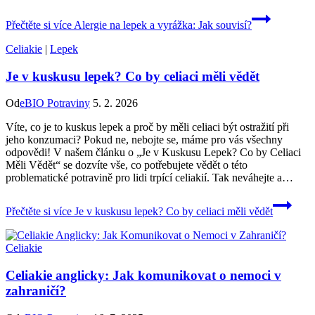
Přečtěte si více
Alergie na lepek a vyrážka: Jak souvisí?
Celiakie
|
Lepek
Je v kuskusu lepek? Co by celiaci měli vědět
Od
eBIO Potraviny
5. 2. 2026
Víte, co ‌je to kuskus​ lepek a proč by ⁢měli celiaci být ostražití při
jeho konzumaci?⁣ Pokud ne, nebojte se,‍ máme pro⁢ vás všechny
odpovědi! V našem ⁢článku o „Je ⁤v Kuskusu Lepek? Co by Celiaci
Měli⁢ Vědět“ se dozvíte vše, co potřebujete vědět o‌ této‍
problematické potravině pro lidi trpící celiakií. Tak neváhejte a…
Přečtěte si více
Je v kuskusu lepek? Co by celiaci měli vědět
Celiakie
Celiakie anglicky: Jak komunikovat o nemoci v
zahraničí?