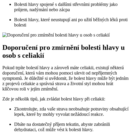
Bolesti hlavy spojené s dalšími⁤ střevními problémy jako
průjem, nadýmání nebo zácpa
Bolesti hlavy, které neustupují ani po užití běžných léků proti
bolesti
Doporučení pro zmírnění bolesti hlavy u
osob s celiakií
Pokud trpíte‍ bolestí hlavy a zároveň máte⁣ celiakii, ⁢existují některá
doporučení, která vám mohou ⁤pomoci ulevit od nepříjemných⁢
symptomů. ⁣Je důležité si ⁢uvědomit, že bolest hlavy ⁤může ⁢být jedním
z projevů celiakie a správná strava ⁢a životní‌ styl mohou ​hrát
klíčovou roli v jejím zmírnění.
Zde je ‍několik ⁣tipů, jak zvládat bolest hlavy při celiakii:
Zkontrolujte, ⁢zda vaše‍ strava neobsahuje ⁣potraviny obsahující
lepek, ‌které by mohly vyvolat nežádoucí reakce.
Dbáte na dostatečný příjem tekutin, abyste zabránili
dehydrataci,‌ což může vést ‌k⁢ bolesti ⁢hlavy.