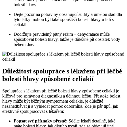
bolesti‌ hlavy.
Dejte pozor na potraviny obsahující sulfity ‍a umělou⁣ sladidla⁣ -​
tyto látky mohou‍ být také ‌spouštěči bolesti hlavy u⁢ lidí s
celiakií.
Dodržujte ⁤pravidelný ⁤pitný režim – dehydratace⁣ může
způsobovat bolesti‍ hlavy, takže je důležité pít dostatek vody
během dne.
Důležitost spolupráce‍ s ⁤lékařem při‍ léčbě
bolesti ‍hlavy způsobené celiakií
Spolupráce s lékařem⁢ při ‌léčbě bolesti hlavy způsobené‌ celiakií je
klíčová pro správnou diagnostiku a účinnou léčbu. Přestože bolest
hlavy​ může být⁤ běžným ​symptomem celiakie, je důležité
nezanedbávat⁤ ji a vyhledat pomoc odborníka. Zde je⁣ pár tipů, jak
efektivně spolupracovat s ‌lékařem:
Popsat své příznaky ⁣přesně:
‌Sdělte lékaři detailně, jaké
‌máte bolesti hlavy, jak dlouho trvají, zda ‍se⁢ objevují ‍jiné