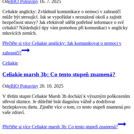
Od
eBIO Potraviny
16. 7. 2025
Celiakie anglicky: Zvládnutí komunikace o nemoci v zahraničí
může být stresující. Jak se vypořádat s neznalostí okolí a zajistit
bezpečnost stravy? Jak efektivně sdělit potřebné informace o své
celiakii? Následující tipy vám pomohou při komunikaci v anglicky
mluvících zemích.
Přečtěte si více
Celiakie anglicky: Jak komunikovat o nemoci v
zahraničí?
Celiakie
Celiakie marsh 3b: Co tento stupeň znamená?
Od
eBIO Potraviny
20. 10. 2025
V třetím stupni Celiakie Marsh 3b dochází k výrazným poškozením
střevní sliznice. Je důležité brát diagnózu vážně a dodržovat
bezlepkovou dietu. Zjistěte více o tom, co tento stupeň znamená pro
vaše zdraví.
Přečtěte si více
Celiakie marsh 3b: Co tento stupeň znamená?