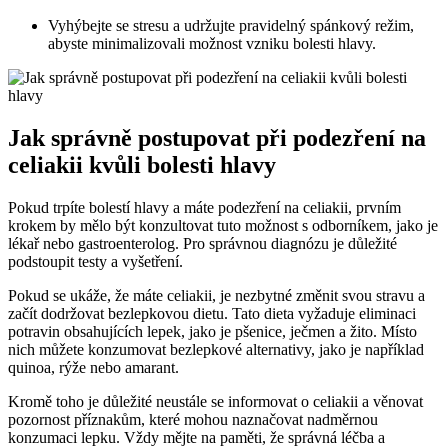
Vyhýbejte⁣ se stresu a⁣ udržujte pravidelný spánkový ​režim,
⁢abyste minimalizovali možnost vzniku bolesti ‍hlavy.
Jak správně postupovat ‍při podezření na⁢
celiakii kvůli ‌bolesti hlavy
Pokud ‌trpíte bolestí hlavy⁤ a máte podezření ⁤na celiakii, prvním
krokem by mělo být konzultovat​ tuto ⁤možnost s ‍odborníkem, jako je
lékař nebo gastroenterolog. Pro ​správnou diagnózu ‌je důležité
podstoupit testy ⁢a vyšetření.
Pokud‌ se ⁤ukáže, že máte celiakii, ‌je nezbytné změnit svou stravu a
začít⁢ dodržovat ⁢bezlepkovou ‍dietu. ⁤Tato​ dieta‌ vyžaduje eliminaci
potravin obsahujících ⁤lepek, jako je pšenice, ječmen a žito. Místo
nich můžete konzumovat bezlepkové​ alternativy, jako ‍je⁤ například
quinoa, rýže nebo amarant.
Kromě toho⁤ je ⁢důležité‌ neustále se informovat o celiakii a věnovat
pozornost příznakům, které mohou naznačovat nadměrnou⁤
konzumaci lepku. Vždy mějte na paměti, že správná⁣ léčba a