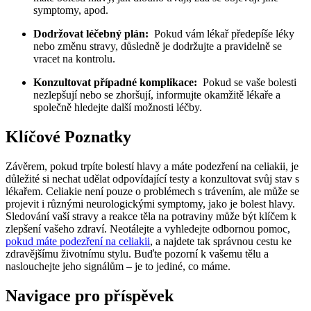
‍symptomy, apod.
Dodržovat ‍léčebný plán:
⁣ Pokud vám lékař předepíše léky‍
nebo změnu stravy, důsledně je dodržujte a pravidelně se
vracet na ​kontrolu.
Konzultovat případné komplikace:
⁣ Pokud se vaše bolesti
nezlepšují nebo se zhoršují, informujte okamžitě lékaře⁤ a⁢
společně hledejte další možnosti léčby.
Klíčové Poznatky
Závěrem, pokud trpíte bolestí hlavy a máte podezření na ‍celiakii, je
důležité si nechat udělat odpovídající testy a konzultovat svůj stav s
lékařem. Celiakie není ⁣pouze o ⁢problémech s trávením, ale může⁢ se
projevit i různými neurologickými ⁢symptomy, jako je bolest hlavy.
Sledování ​vaší stravy a reakce těla na potraviny může‍ být klíčem k
zlepšení vašeho zdraví. Neotálejte a vyhledejte odbornou pomoc,
pokud máte podezření na celiakii
, a ⁣najdete tak správnou cestu ke
‍zdravějšímu životnímu stylu. Buďte pozorní k⁤ vašemu tělu⁣ a
naslouchejte jeho signálům – je⁤ to jediné, co máme.
Navigace pro příspěvek