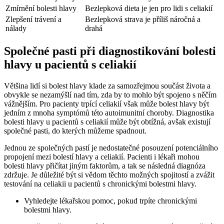
Zmírnění ‌bolesti​ hlavy
Bezlepková dieta ​je jen pro lidi s celiakií
Zlepšení trávení a
Bezlepková strava ‍je příliš náročná a
nálady
drahá
Společné pasti při diagnostikování bolesti
hlavy u pacientů s celiakií
Většina lidí si‌ bolest hlavy klade za samozřejmou součást života a
obvykle se nezamýšlí nad tím, zda by to mohlo⁤ být spojeno s něčím
vážnějším. Pro pacienty trpící ⁣celiakií však může bolest hlavy být
jedním z mnoha ⁢symptómů​ této‍ autoimunitní choroby.⁤ Diagnostika
⁢bolesti ⁢hlavy u ⁣pacientů s celiakií může být obtížná, avšak existují
společné⁢ pasti, do kterých můžeme spadnout.
Jednou ze společných pastí je nedostatečné‌ posouzení potenciálního
propojení mezi bolestí​ hlavy a celiakií. ⁢Pacienti i lékaři mohou
bolesti hlavy⁤ přičítat jiným⁤ faktorům, a tak se následná diagnóza
zdržuje. Je⁤ důležité být si ​vědom těchto možných spojitostí a zvážit⁢
testování ​na celiakii u pacientů s chronickými‌ bolestmi hlavy.
Vyhledejte lékařskou⁣ pomoc, pokud trpíte chronickými
bolestmi hlavy.