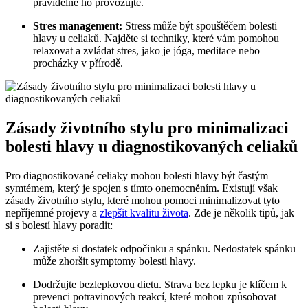
pravidelně ho provozujte.
Stres management:
Stress ​může být‍ spouštěčem bolesti
hlavy u ‍celiaků. Najděte si⁣ techniky, které‌ vám pomohou
relaxovat a zvládat​ stres, jako ​je jóga, meditace nebo
procházky ⁤v ‍přírodě.
Zásady životního stylu pro‍ minimalizaci
bolesti hlavy u diagnostikovaných ⁢celiaků
Pro diagnostikované celiaky mohou bolesti hlavy být častým
symtémem, který⁢ je spojen ⁤s ‍tímto onemocněním. Existují však ​
zásady životního stylu, které mohou pomoci minimalizovat tyto
nepříjemné ‍projevy⁢ a
zlepšit kvalitu života
. Zde je několik ‍tipů, jak
si s bolestí hlavy​ poradit:
Zajistěte si dostatek​ odpočinku a spánku. Nedostatek spánku
může ⁢zhoršit ⁣symptomy bolesti hlavy.
Dodržujte⁢ bezlepkovou dietu. Strava ⁣bez⁢ lepku je klíčem ⁣k
prevenci potravinových reakcí,‌ které mohou⁤ způsobovat