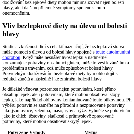
dodržování bezlepkové diety mohou‍ minimalizovat⁤ nejen bolesti
‌hlavy, ale i další nepříjemné‌ symptomy spojené s touto
onemocněním.
Vliv bezlepkové diety na úlevu od bolesti
hlavy
Studie a ​zkušenosti lidí s celiakií naznačují, že‍ bezlepková strava
může⁤ pomoci s úlevou od ​bolesti hlavy spojené s‍
touto autoimunitní
chorobou
. Když máte nesnášenlivost lepku a nadměrně
konzumujete⁣ potraviny obsahující gluten,⁢ může to vést k zánětům a
‍problémům s ⁣trávením, což může‍ způsobovat bolesti hlavy.
Pravidelným dodržováním ‌bezlepkové ⁤diety‌ by mohlo dojít k
redukci zánětů a následně⁤ i⁤ ke zmírnění‌ bolesti hlavy.
Je důležité‌ věnovat​ pozornost nejen potravinám, ​které přímo
obsahují ​lepek, ⁢ale i potravinám, které mohou obsahovat stopy
lepku, jako ‌například ‍obiloviny kontaminované ​touto bílkovinou. Při
výběru potravin⁢ se zaměřte na přírodní a⁢ nezpracované‍ potraviny,
jako jsou ovoce, zelenina, maso, ryby⁢ a rýže.⁣ Vyhněte se potravinám
jako je ⁤chléb, těstoviny, sladkosti a průmyslově zpracované
potraviny,​ které ⁣mohou obsahovat skrytý lepek.
Potvrzené Výhody
Mýtus