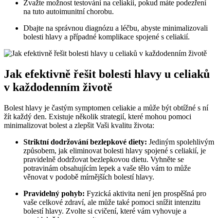
Zvažte možnost testování na ⁣celiakii, pokud⁣ máte podezření
na tuto ​autoimunitní chorobu.
Dbajte na správnou diagnózu a léčbu,⁣ abyste⁤ minimalizovali
bolesti ⁣hlavy a případné komplikace spojené s celiakií.
Jak efektivně řešit​ bolesti hlavy u celiaků‌
v⁤ každodenním‌ životě
Bolest⁣ hlavy je častým symptomen celiakie‌ a ⁢může být obtížné s⁣ ní
žít každý den. Existuje několik strategií, které mohou pomoci
minimalizovat bolest a ‍zlepšit Vaši kvalitu života:
Striktní dodržování⁢ bezlepkové diety:
Jediným⁢ spolehlivým
způsobem, jak eliminovat bolesti‍ hlavy spojené s celiakií, je
pravidelně dodržovat bezlepkovou dietu. ​Vyhněte ​se
⁢potravinám⁢ obsahujícím lepek a ‌vaše tělo vám to může
věnovat v podobě mírnějších bolestí ‍hlavy.
Pravidelný pohyb:
Fyzická aktivita není jen prospěšná pro
vaše celkové⁣ zdraví, ale může také pomoci snížit intenzitu
bolestí ‌hlavy.​ Zvolte si cvičení, které vám‌ vyhovuje a