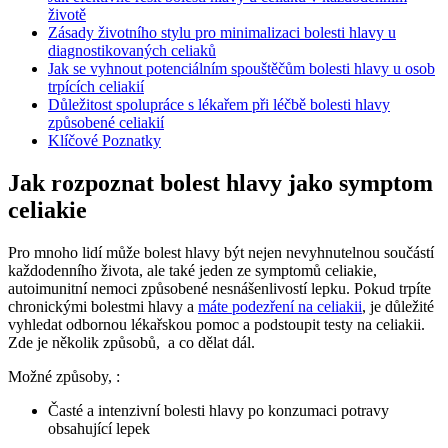
životě
Zásady životního stylu pro‍ minimalizaci bolesti hlavy u
diagnostikovaných ⁢celiaků
Jak se vyhnout potenciálním spouštěčům bolesti‌ hlavy​ u osob
trpících celiakií
Důležitost spolupráce‍ s ⁤lékařem při‍ léčbě bolesti ‍hlavy
způsobené celiakií
Klíčové Poznatky
Jak⁢ rozpoznat⁤ bolest hlavy jako symptom‍
celiakie
Pro mnoho lidí může bolest hlavy být nejen nevyhnutelnou‍ součástí
každodenního života, ale také jeden ze symptomů celiakie,
autoimunitní nemoci ⁤způsobené nesnášenlivostí lepku.‍ Pokud trpíte⁣
chronickými bolestmi hlavy a
máte podezření ‍na celiakii
, je důležité
vyhledat odbornou‌ lékařskou pomoc a podstoupit ‍testy na celiakii.
Zde je několik způsobů, ‌ a co​ dělat dál.
Možné způsoby, ⁤:
Časté a‌ intenzivní bolesti hlavy po konzumaci potravy
obsahující lepek