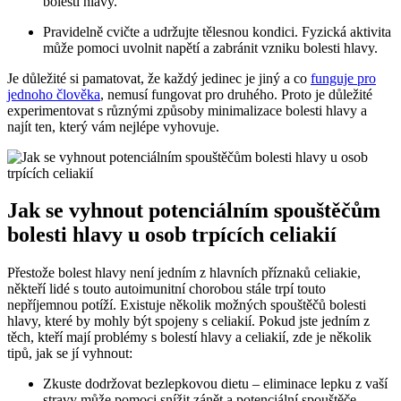
bolesti​ hlavy.
Pravidelně cvičte a udržujte tělesnou ‍kondici. Fyzická aktivita
může ⁤pomoci uvolnit napětí a‍ zabránit vzniku bolesti hlavy.
Je ⁣důležité si ⁢pamatovat, že každý jedinec ⁢je jiný a ⁣co
funguje pro
jednoho člověka
, nemusí fungovat⁤ pro druhého. Proto je důležité‍
experimentovat s různými způsoby minimalizace bolesti hlavy a
najít⁣ ten, který vám nejlépe vyhovuje.
Jak se vyhnout potenciálním spouštěčům
bolesti‌ hlavy​ u osob trpících celiakií
Přestože ‍bolest hlavy‌ není jedním z hlavních ⁣příznaků celiakie,
někteří lidé ⁢s touto autoimunitní chorobou stále trpí ​touto
nepříjemnou potíží. Existuje několik možných‌ spouštěčů ⁢bolesti
hlavy, které by ‍mohly být⁣ spojeny s celiakií. Pokud jste jedním z
těch, kteří⁢ mají problémy s ⁢bolestí ​hlavy a celiakií, zde je několik
tipů, jak‌ se jí vyhnout:
Zkuste dodržovat bezlepkovou ⁣dietu – eliminace lepku z⁤ vaší
‌stravy může pomoci snížit​ zánět a potenciální ⁤spouštěče