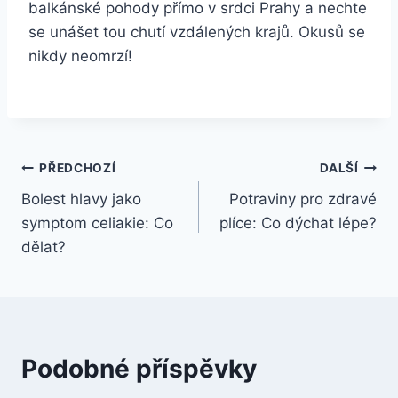
balkánské pohody přímo v srdci Prahy a nechte
se unášet tou chutí vzdálených krajů. Okusů se
nikdy neomrzí!
Navigace
PŘEDCHOZÍ
DALŠÍ
Bolest hlavy jako
Potraviny pro zdravé
pro
symptom celiakie: Co
plíce: Co dýchat lépe?
příspěvek
dělat?
Podobné příspěvky