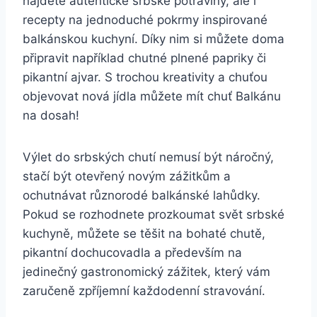
najdete autentické srbské potraviny, ale i
recepty na jednoduché pokrmy inspirované
balkánskou kuchyní. Díky nim si můžete doma
připravit například chutné plnené papriky či
pikantní ajvar. S trochou kreativity a chuťou
objevovat nová jídla můžete mít chuť Balkánu
na dosah!
Výlet do srbských chutí nemusí být náročný,
stačí být otevřený novým zážitkům a
ochutnávat různorodé balkánské lahůdky.
Pokud se rozhodnete prozkoumat svět srbské
kuchyně, můžete se těšit na bohaté chutě,
pikantní dochucovadla a především na
jedinečný gastronomický zážitek, který vám
zaručeně zpříjemní každodenní stravování.