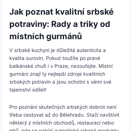
Jak poznat kvalitní srbské
potraviny: Rady a triky od
místních gurmánů
V srbské kuchyni je důležitá autenticita a
kvalita surovin. Pokud toužíte po pravé
balkánské chuťi i v Praze, nezoufejte. Místní
gurmáni znají ty nejlepší zdroje kvalitních
srbských potravin a jsou ochotni s vámi své
tajemství sdílet!
Pro poznání skutečných srbských dobrot není
třeba cestovat až do Bělehradu. Stačí navštívit
některý z místních obchodů, restaurací nebo
trhů, kde se nabízí autentické srbské produkty.