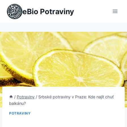
Přeskočit
eBio Potraviny
na
obsah
/
Potraviny
/
Srbské potraviny v Praze: Kde najít chuť
balkánu?
POTRAVINY