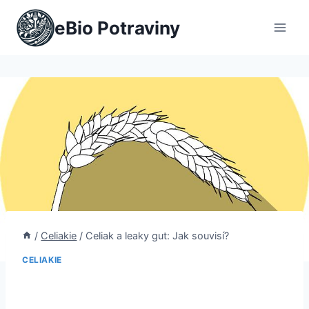
Přeskočit
eBio Potraviny
na
obsah
/
Celiakie
/
Celiak a leaky gut: Jak souvisí?
CELIAKIE