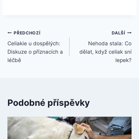
Navigace
PŘEDCHOZÍ
DALŠÍ
Celiakie u dospělých:
Nehoda stala: Co
pro
Diskuze o příznacích a
dělat, když celiak sní
příspěvek
léčbě
lepek?
Podobné příspěvky