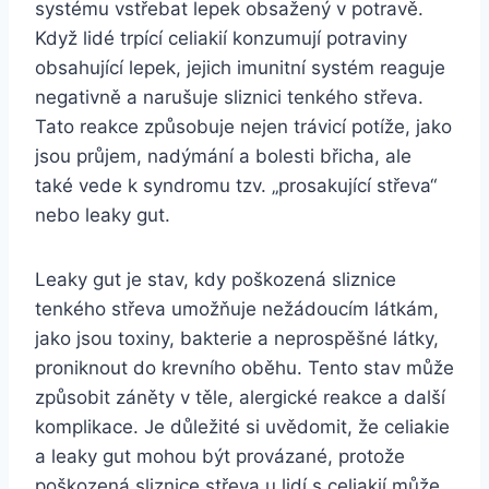
systému vstřebat lepek obsažený v potravě.
Když lidé trpící celiakií konzumují potraviny
obsahující lepek, jejich imunitní systém reaguje
negativně a narušuje sliznici tenkého střeva.
Tato reakce způsobuje nejen trávicí potíže, jako
jsou průjem, nadýmání a bolesti břicha, ale
také vede k syndromu tzv. „prosakující střeva“
nebo leaky gut.
Leaky gut je stav, kdy poškozená sliznice
tenkého střeva umožňuje nežádoucím látkám,
jako jsou toxiny, bakterie a neprospěšné látky,
proniknout do krevního oběhu. Tento stav může
způsobit záněty v těle, alergické reakce a další
komplikace. Je důležité si uvědomit, že celiakie
a leaky gut mohou být provázané, protože
poškozená sliznice střeva u lidí s celiakií může