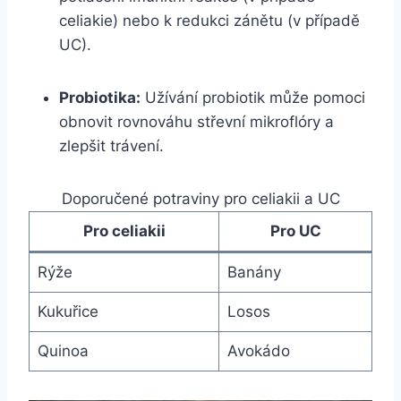
celiakie) nebo k redukci zánětu (v případě
UC).
Probiotika:
Užívání probiotik může pomoci
obnovit rovnováhu střevní mikroflóry a
zlepšit trávení.
Doporučené potraviny pro celiakii a UC
Pro celiakii
Pro UC
Rýže
Banány
Kukuřice
Losos
Quinoa
Avokádo