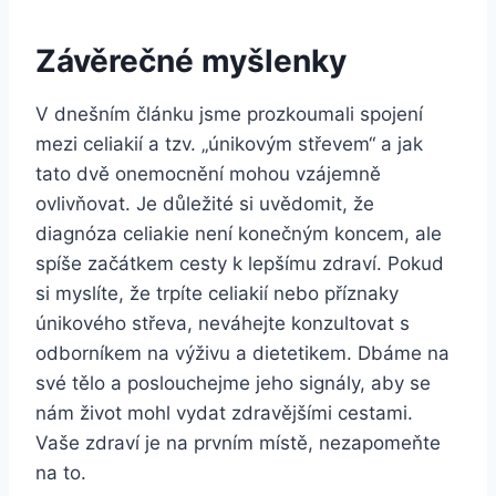
Závěrečné myšlenky
V dnešním článku jsme prozkoumali spojení
mezi celiakií a tzv. „únikovým střevem“ a jak
tato dvě onemocnění mohou vzájemně
ovlivňovat. Je důležité si uvědomit, že
diagnóza celiakie není konečným koncem, ale
spíše začátkem cesty k lepšímu zdraví. Pokud
si myslíte, že trpíte celiakií nebo příznaky
únikového střeva, neváhejte konzultovat s
odborníkem na výživu a dietetikem. Dbáme na
své tělo a poslouchejme jeho signály, aby se
nám život mohl vydat zdravějšími cestami.
Vaše zdraví je na prvním místě, nezapomeňte
na to.