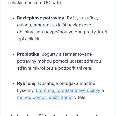
celiakií a únikem UC patří:
Bezlepkové potraviny
: Rýže, kukuřice,
quinoa, amarant a další bezlepkové
obilniny jsou bezpečnou volbou pro ty, kteří
trpí celiakií.
Probiotika
: Jogurty a fermentované
potraviny mohou pomoci udržet zdravou
střevní mikroflóru a podpořit trávení.
Rybí olej
: Obsahuje omega-3 mastné
kyseliny,
které mají protizánětlivé účinky
a
mohou pomoci snížit zánět
v těle.