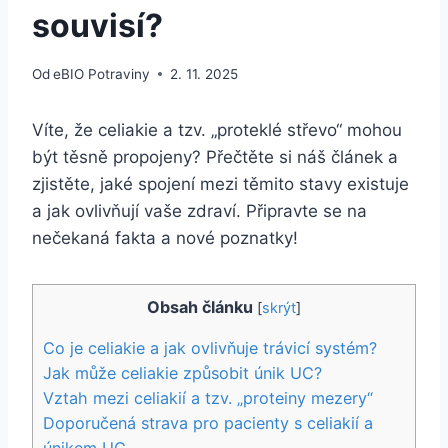
souvisí?
Od
eBIO Potraviny
2. 11. 2025
Víte, že celiakie a tzv. „proteklé střevo“ mohou
být těsně propojeny? Přečtěte si náš článek a
zjistěte, jaké spojení mezi těmito stavy existuje
a jak ovlivňují vaše zdraví. Připravte se na
nečekaná fakta a nové poznatky!
Obsah článku
[
skrýt
]
Co je celiakie a jak ovlivňuje trávicí systém?
Jak může celiakie způsobit únik UC?
Vztah mezi celiakií a tzv. „proteiny mezery“
Doporučená strava pro pacienty s celiakií a
únikem UC