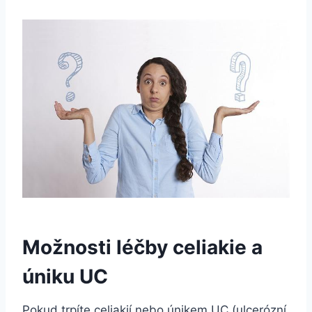
Možnosti léčby celiakie a
úniku UC
Pokud trpíte celiakií nebo únikem UC (ulcerózní