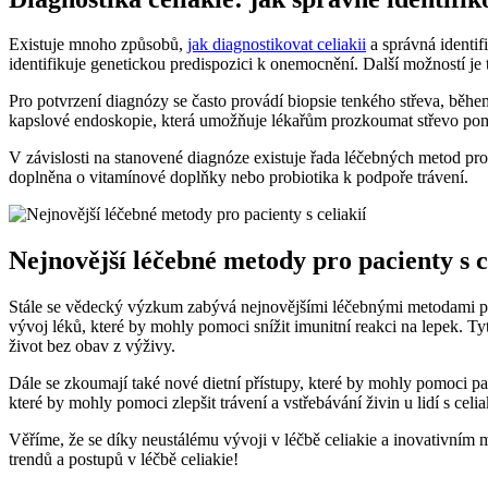
Existuje mnoho způsobů,
jak diagnostikovat celiakii
a správná identif
identifikuje genetickou predispozici k onemocnění. Další možností je te
Pro potvrzení diagnózy se často provádí biopsie tenkého střeva, běhe
kapslové endoskopie, která umožňuje lékařům prozkoumat střevo pom
V závislosti na stanovené diagnóze existuje řada léčebných metod pro 
doplněna o vitamínové doplňky nebo probiotika k podpoře trávení.
Nejnovější léčebné metody pro pacienty s c
Stále se vědecký výzkum zabývá nejnovějšími léčebnými metodami pr
vývoj léků, které by mohly pomoci snížit imunitní reakci na lepek. Ty
život bez obav z výživy.
Dále se zkoumají také nové dietní přístupy, které by mohly pomoci pa
které by mohly pomoci zlepšit trávení a vstřebávání živin u lidí s c
Věříme, že se díky neustálému vývoji v léčbě celiakie a inovativním 
trendů a postupů v léčbě celiakie!