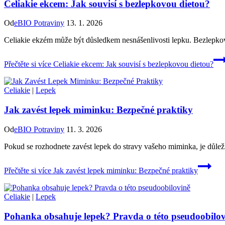
Celiakie ekcem: Jak souvisí s bezlepkovou dietou?
Od
eBIO Potraviny
13. 1. 2026
Celiakie ekzém může být důsledkem nesnášenlivosti lepku. Bezlepkov
Přečtěte si více
Celiakie ekcem: Jak souvisí s bezlepkovou dietou?
Celiakie
|
Lepek
Jak zavést lepek miminku: Bezpečné praktiky
Od
eBIO Potraviny
11. 3. 2026
Pokud se rozhodnete zavést lepek do stravy vašeho miminka, je důlež
Přečtěte si více
Jak zavést lepek miminku: Bezpečné praktiky
Celiakie
|
Lepek
Pohanka obsahuje lepek? Pravda o této pseudoobilov