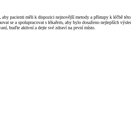
té, aby pacienti měli k dispozici nejnovější metody a přístupy k léčbě té
é informovat se a spolupracovat s lékařem, aby bylo dosaženo nejlepšíc
aní, buďte aktivní a dejte své zdraví na první místo.