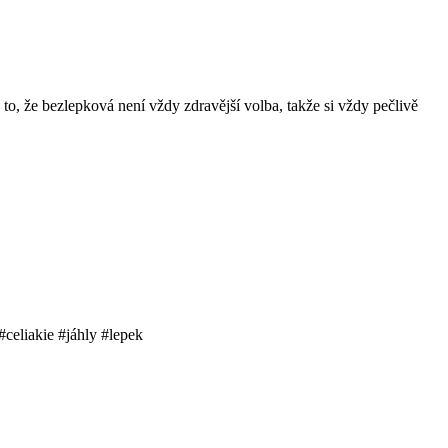
a to, že bezlepková není vždy zdravější volba, takže si vždy pečlivě
#celiakie #jáhly #lepek