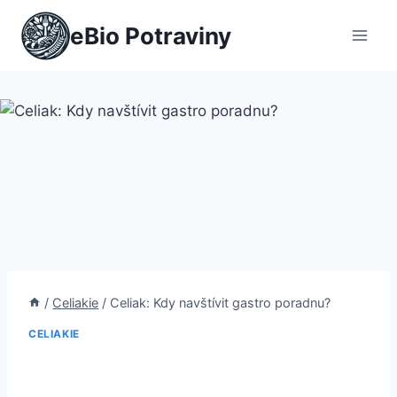
Přeskočit
eBio Potraviny
na
obsah
/
Celiakie
/
Celiak: Kdy navštívit gastro poradnu?
CELIAKIE