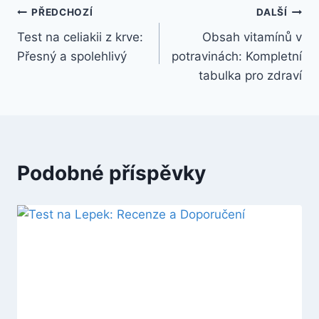
Navigace
PŘEDCHOZÍ
DALŠÍ
Test na celiakii z krve:
Obsah vitamínů v
pro
Přesný a spolehlivý
potravinách: Kompletní
příspěvek
tabulka pro zdraví
Podobné příspěvky