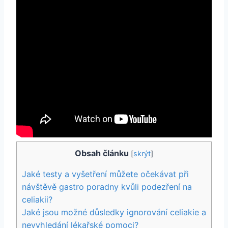
Obsah článku
[
skrýt
]
Jaké testy a vyšetření můžete očekávat při
návštěvě gastro ‍poradny ‌kvůli podezření ⁤na
celiakii?
Jaké jsou možné důsledky ignorování celiakie⁢ a⁤
nevyhledání lékařské pomoci?