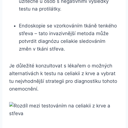
užitečné‌ u osob s‍ negativními ‍výsledky
testu na protilátky.
Endoskopie ‌se vzorkováním tkáně tenkého
střeva – tato invazivnější ⁤metoda může
potvrdit diagnózu celiakie‍ sledováním
změn v tkáni střeva.
Je důležité ⁢konzultovat s ​lékařem o možných
alternativách k testu ‌na celiakii z‍ krve a vybrat
tu nejvhodnější strategii pro diagnostiku tohoto
onemocnění.