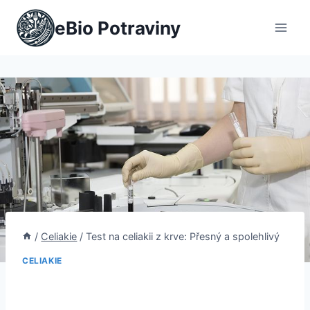
Přeskočit
eBio Potraviny
na
obsah
/
Celiakie
/
Test na celiakii z krve: Přesný a spolehlivý
CELIAKIE