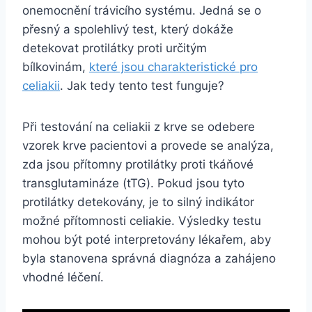
onemocnění trávicího systému. Jedná se o
přesný a spolehlivý ​test, který dokáže
‍detekovat protilátky proti⁤ určitým
bílkovinám, ‍
které jsou charakteristické pro
celiakii
. Jak tedy ⁢tento⁤ test funguje?
Při ⁣testování na celiakii z krve se odebere
vzorek‌ krve pacientovi⁣ a ⁣provede ⁤se analýza,⁤
zda jsou přítomny ⁣protilátky⁢ proti⁣ tkáňové
transglutamináze⁢ (tTG). Pokud⁤ jsou tyto
protilátky detekovány, je to silný indikátor
možné přítomnosti celiakie. Výsledky testu ​
mohou ​být poté interpretovány ⁢lékařem, ‍aby
‌byla stanovena správná diagnóza ⁢a zahájeno
vhodné⁢ léčení.