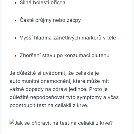
Silné bolesti břicha
Časté průjmy⁤ nebo zácpy
Vyšší hladina zánětlivých ⁣markerů v těle
Zhoršení stavu po konzumaci ‍glutenu
Je důležité⁤ si uvědomit,​ že celiakie⁣ je
autoimunitní onemocnění,⁤ které může mít
vážné​ dopady na zdraví jedince. Proto je
‍důležité nepodceňovat tyto‍ symptomy ‍a včas
podstoupit test na celiakii z krve.