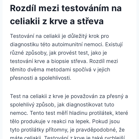
Rozdíl ⁤mezi​ testováním ⁤na
⁣celiakii⁣ z krve ⁣a střeva
Testování na celiakii je důležitý⁤ krok⁤ pro
diagnostiku této autoimunitní nemoci. Existují
různé způsoby, jak provést‌ test, jako je​
testování krve a​ biopsie střeva.‍ Rozdíl mezi‍
těmito dvěma metodami spočívá v jejich
⁣přesnosti a ‍spolehlivosti.
Test na‍ celiakii z krve je považován ⁤za přesný a
spolehlivý způsob, jak ⁣diagnostikovat tuto
nemoc. Tento‌ test měří​ hladinu protilátek, které⁣
tělo produkuje v reakci na ⁢lepek. ⁢Pokud jsou
tyto‍ protilátky přítomny, je ⁢pravděpodobné, že
máte celiakii. Testování ‍z krve je také rychlejší​