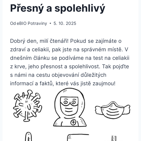
Přesný a spolehlivý
Od
eBIO Potraviny
5. 10. 2025
Dobrý den, milí‍ čtenáři! Pokud se‌ zajímáte o
zdraví a celiakii,‌ pak jste⁤ na správném ‍místě. ‍V
dnešním článku se⁢ podíváme⁤ na test na celiakii
z krve, jeho přesnost a spolehlivost. Tak pojďte
s‌ námi⁢ na cestu objevování ​důležitých
⁢informací a​ faktů, které vás​ jistě zaujmou!