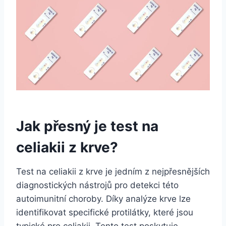
Jak přesný je test na
celiakii z krve?
Test na celiakii ⁢z ⁤krve je jedním⁢ z nejpřesnějších
diagnostických nástrojů pro ​detekci této​
autoimunitní choroby.​ Díky analýze krve lze
identifikovat‍ specifické protilátky, které jsou
typické pro celiakii. Tento⁤ test ‍poskytuje