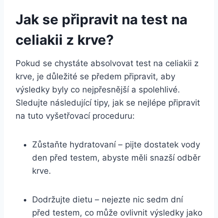
Jak​ se​ připravit na test na
celiakii z​ krve?
Pokud se ​chystáte absolvovat ‌test na celiakii z
krve, je důležité se⁢ předem ‍připravit,⁤ aby
výsledky byly co⁣ nejpřesnější a spolehlivé.
Sledujte ⁣následující tipy, ​jak se ‌nejlépe připravit
na tuto⁢ vyšetřovací proceduru:
Zůstaňte hydratovaní​ – pijte dostatek vody
den před ​testem, abyste měli⁤ snazší odběr
krve.
Dodržujte dietu – nejezte nic sedm dní ​
před⁤ testem, co může​ ovlivnit výsledky⁤ jako