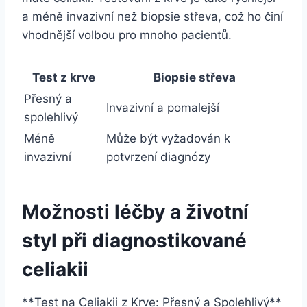
a ⁢méně invazivní než biopsie střeva, což ‌ho činí
⁣vhodnější volbou pro mnoho ​pacientů.
Test z krve
Biopsie střeva
Přesný a
Invazivní a ⁢pomalejší
spolehlivý
Méně⁤
Může být‌ vyžadován k
invazivní
potvrzení diagnózy
Možnosti léčby a ​životní
styl při diagnostikované
celiakii
**Test ⁢na Celiakii z ⁣Krve: Přesný a Spolehlivý**