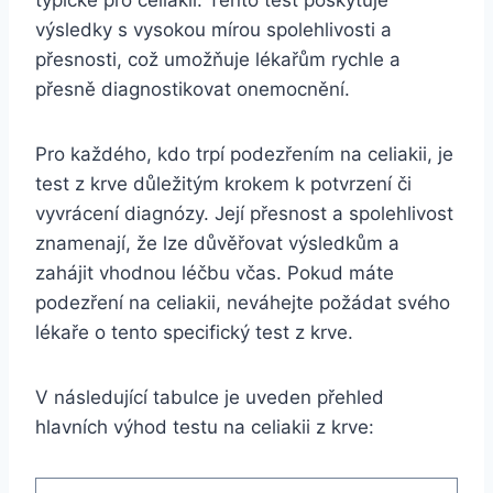
výsledky⁤ s vysokou mírou spolehlivosti a
přesnosti, což umožňuje lékařům rychle‍ a
přesně ​diagnostikovat onemocnění.
Pro každého, ​kdo trpí podezřením na celiakii, je
⁢test z krve ​důležitým krokem​ k ⁣potvrzení či
vyvrácení diagnózy. Její přesnost a⁢ spolehlivost
znamenají, že‌ lze důvěřovat výsledkům a
zahájit vhodnou‌ léčbu včas. Pokud máte
podezření na celiakii, neváhejte požádat ​svého
lékaře ⁤o tento specifický test z krve.
V následující‌ tabulce je uveden přehled
hlavních výhod testu ‌na celiakii z krve: