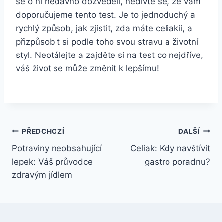
se o ni nedávno dozvěděli, nedivte se, že vám​
doporučujeme tento test. Je to jednoduchý a
rychlý‌ způsob,⁢ jak zjistit, zda máte ‍celiakii, a
přizpůsobit si⁣ podle toho svou ‌stravu a životní
styl.​ Neotálejte a zajděte ‌si na ⁤test co nejdříve,
váš život se může​ změnit‌ k lepšímu!
Navigace
PŘEDCHOZÍ
DALŠÍ
Potraviny neobsahující
Celiak: Kdy navštívit
pro
lepek: Váš průvodce
gastro poradnu?
příspěvek
zdravým jídlem