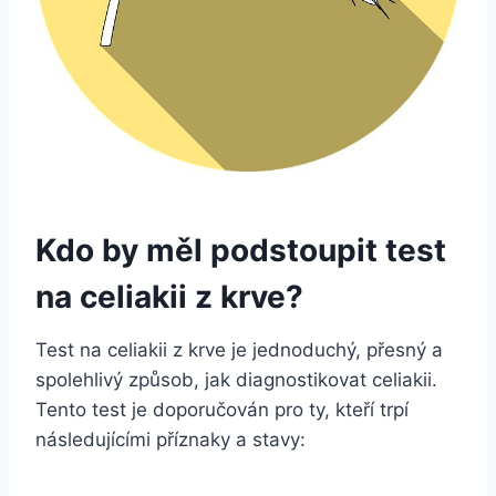
Kdo by měl podstoupit test
na ⁢celiakii ​z ​krve?
Test na celiakii ‌z krve ‌je ⁢jednoduchý,⁣ přesný a
spolehlivý způsob,‌ jak⁢ diagnostikovat celiakii.
Tento​ test je ​doporučován pro ty, kteří trpí
následujícími příznaky‍ a stavy: