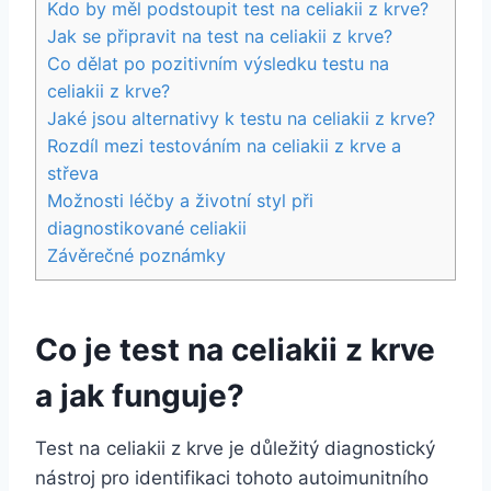
Kdo by měl podstoupit test na ⁢celiakii ​z ​krve?
Jak​ se​ připravit na test na celiakii z​ krve?
Co dělat po ⁣pozitivním výsledku testu ‌na
celiakii z krve?
Jaké jsou alternativy k testu na celiakii z krve?
Rozdíl ⁤mezi​ testováním ⁤na ⁣celiakii⁣ z krve ⁣a
střeva
Možnosti léčby a ​životní styl při
diagnostikované celiakii
Závěrečné poznámky
Co ​je test na‌ celiakii z⁣ krve
a‌ jak funguje?
Test na‌ celiakii ‌z krve je ⁣důležitý diagnostický
nástroj pro identifikaci tohoto autoimunitního