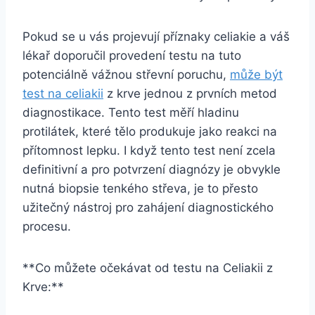
Pokud se u vás projevují příznaky celiakie⁣ a váš
lékař​ doporučil provedení ‍testu na tuto
potenciálně vážnou střevní poruchu,
může být
test na celiakii
z krve ⁢jednou z prvních metod ​
diagnostikace. ⁢Tento test měří hladinu
protilátek, které tělo produkuje‍ jako reakci‍ na
přítomnost lepku. I když tento test není zcela
definitivní⁣ a pro potvrzení diagnózy je ⁣obvykle
nutná biopsie tenkého ‌střeva, ‌je to přesto
‌užitečný nástroj​ pro zahájení ⁤diagnostického
procesu.
**Co můžete​ očekávat od testu ⁢na Celiakii z
Krve:**