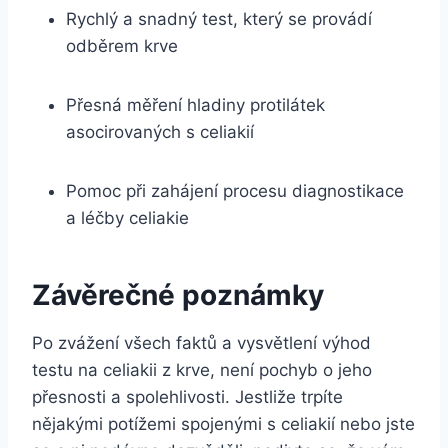
Rychlý⁣ a snadný test,⁢ který se provádí⁤
odběrem ⁣krve
Přesná měření hladiny​ protilátek
asocirovaných s celiakií
Pomoc při‍ zahájení⁢ procesu diagnostikace
a léčby⁣ celiakie
Závěrečné poznámky
Po zvážení všech ‍faktů a vysvětlení výhod​
testu na celiakii‌ z krve, není ‌pochyb o jeho
přesnosti a spolehlivosti. Jestliže trpíte
nějakými potížemi spojenými s‍ celiakií nebo jste