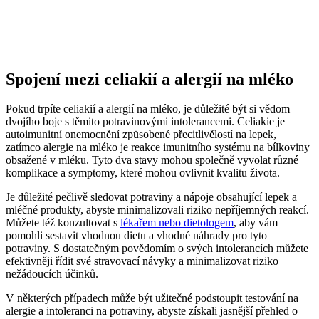
Spojení mezi celiakií a alergií na mléko
Pokud trpíte celiakií a alergií na mléko, je důležité být si vědom
dvojího boje s těmito potravinovými intolerancemi. Celiakie je
autoimunitní onemocnění způsobené přecitlivělostí na lepek,
zatímco alergie na mléko je reakce imunitního systému na bílkoviny
obsažené v mléku. Tyto dva stavy mohou společně vyvolat různé
komplikace a symptomy, které mohou ovlivnit kvalitu života.
Je důležité pečlivě sledovat potraviny a nápoje obsahující lepek a
mléčné produkty, abyste minimalizovali riziko nepříjemných reakcí.
Můžete též konzultovat s
lékařem nebo dietologem
, aby vám
pomohli sestavit vhodnou dietu a vhodné náhrady pro tyto
potraviny. S dostatečným povědomím o svých intolerancích můžete
efektivněji řídit své stravovací návyky a minimalizovat riziko
nežádoucích účinků.
V některých případech může být užitečné podstoupit testování na
alergie a intoleranci na potraviny, abyste získali jasnější přehled o