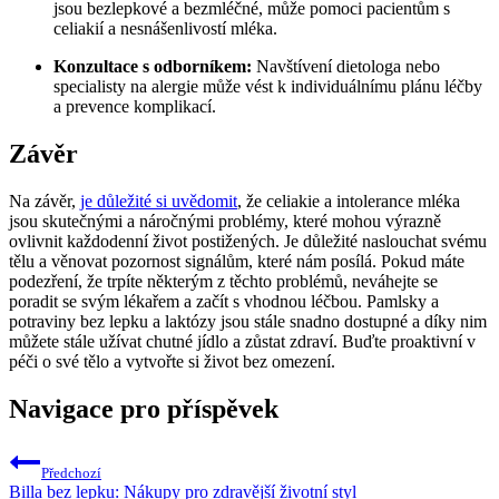
jsou bezlepkové a bezmléčné, může pomoci pacientům s
celiakií a nesnášenlivostí mléka.
Konzultace s odborníkem:
Navštívení dietologa nebo
specialisty na alergie může vést k individuálnímu plánu léčby
a prevence komplikací.
Závěr
Na závěr,
je důležité si uvědomit
, že celiakie a intolerance mléka
jsou skutečnými a náročnými problémy, které mohou výrazně
ovlivnit každodenní život postižených. Je důležité naslouchat svému
tělu a věnovat pozornost signálům, které nám posílá. Pokud máte
podezření, že trpíte některým z těchto problémů, neváhejte se
poradit se svým lékařem a začít s vhodnou léčbou. Pamlsky a
potraviny bez lepku a laktózy jsou stále snadno dostupné a díky nim
můžete stále užívat chutné jídlo a zůstat zdraví. Buďte proaktivní v
péči o své tělo a vytvořte si život bez omezení.
Navigace pro příspěvek
Předchozí
Billa bez lepku: Nákupy pro zdravější životní styl