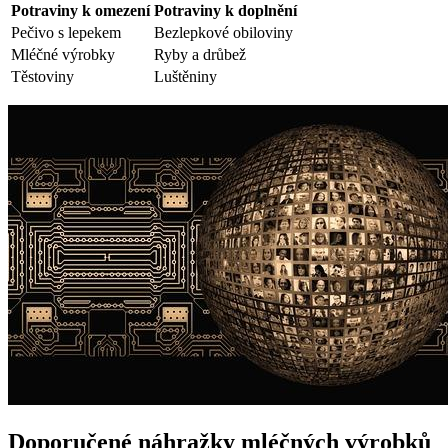
Potraviny k omezení
Potraviny k doplnění
Pečivo s lepekem
Bezlepkové obiloviny
Mléčné výrobky
Ryby a drůbež
Těstoviny
Luštěniny
Doporučené náhražky mléčných výrobků