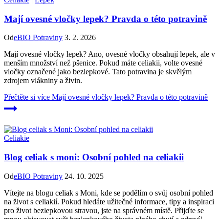
Mají ovesné vločky lepek? Pravda o této potravině
Od
eBIO Potraviny
3. 2. 2026
Mají ovesné vločky lepek? Ano, ovesné vločky obsahují lepek, ale v
menším množství než pšenice. Pokud máte celiakii, volte ovesné
vločky označené jako bezlepkové. Tato potravina je skvělým
zdrojem vlákniny a živin.
Přečtěte si více
Mají ovesné vločky lepek? Pravda o této potravině
Celiakie
Blog celiak s moni: Osobní pohled na celiakii
Od
eBIO Potraviny
24. 10. 2025
Vítejte na blogu celiak s Moni, kde se podělím o svůj osobní pohled
na život s celiakií. Pokud hledáte užitečné informace, tipy a inspiraci
pro život bezlepkovou stravou, jste na správném místě. Přijďte se