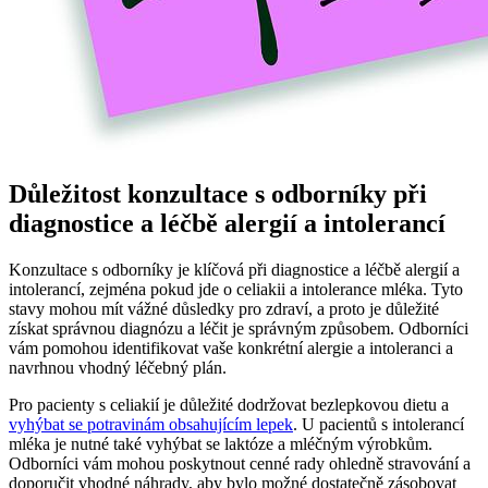
Důležitost konzultace s odborníky při
diagnostice a léčbě alergií a intolerancí
Konzultace s odborníky je klíčová při diagnostice a léčbě alergií a
intolerancí, zejména pokud jde o celiakii a intolerance mléka. Tyto
stavy mohou mít vážné důsledky pro zdraví, a proto je důležité
získat správnou diagnózu a léčit je správným způsobem. Odborníci
vám pomohou identifikovat vaše konkrétní alergie a intoleranci a
navrhnou vhodný léčebný plán.
Pro pacienty s celiakií je důležité dodržovat bezlepkovou dietu a
vyhýbat se potravinám obsahujícím lepek
. U pacientů s intolerancí
mléka je nutné také vyhýbat se laktóze a mléčným výrobkům.
Odborníci vám mohou poskytnout cenné rady ohledně stravování a
doporučit vhodné náhrady, aby bylo možné dostatečně zásobovat