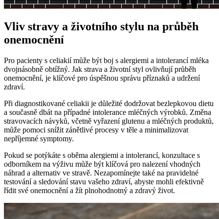
Vliv stravy a životního stylu na průběh
onemocnění
Pro pacienty s celiakií může být boj s alergiemi a intolerancí mléka
dvojnásobně obtížný. Jak strava a životní styl ovlivňují průběh
onemocnění, je klíčové pro úspěšnou správu příznaků a udržení
zdraví.
Při diagnostikované celiakii je důležité dodržovat bezlepkovou dietu
a současně dbát na případné intolerance mléčných výrobků. Změna
stravovacích návyků, včetně vyřazení glutenu a mléčných produktů,
může pomoci snížit zánětlivé procesy v těle a minimalizovat
nepříjemné symptomy.
Pokud se potýkáte s oběma alergiemi a intolerancí, konzultace s
odborníkem na výživu může být klíčová pro nalezení vhodných
náhrad a alternativ ve stravě. Nezapomínejte také na pravidelné
testování a sledování stavu vašeho zdraví, abyste mohli efektivně
řídit své onemocnění a žít plnohodnotný a zdravý život.