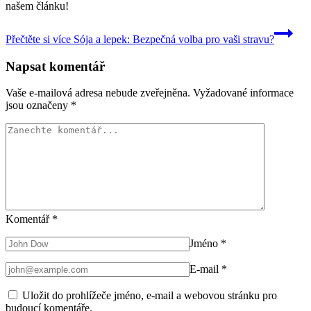
našem článku!
Přečtěte si více
Sója a lepek: Bezpečná volba pro vaši stravu?
Napsat komentář
Vaše e-mailová adresa nebude zveřejněna.
Vyžadované informace
jsou označeny
*
Komentář
*
Jméno
*
E-mail
*
Uložit do prohlížeče jméno, e-mail a webovou stránku pro
budoucí komentáře.