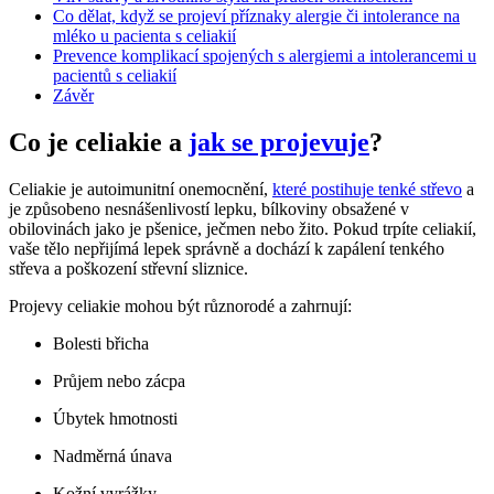
Co dělat, když se projeví příznaky alergie či intolerance na
mléko u pacienta s celiakií
Prevence komplikací spojených s alergiemi a intolerancemi u
pacientů s celiakií
Závěr
Co je celiakie a
jak se projevuje
?
Celiakie je autoimunitní onemocnění,
které postihuje tenké střevo
a
je způsobeno nesnášenlivostí lepku, bílkoviny obsažené v
obilovinách jako je pšenice, ječmen nebo žito. Pokud trpíte celiakií,
vaše tělo nepřijímá lepek správně a dochází k zapálení tenkého
střeva a poškození střevní sliznice.
Projevy celiakie mohou být různorodé a zahrnují:
Bolesti břicha
Průjem nebo zácpa
Úbytek hmotnosti
Nadměrná únava
Kožní vyrážky