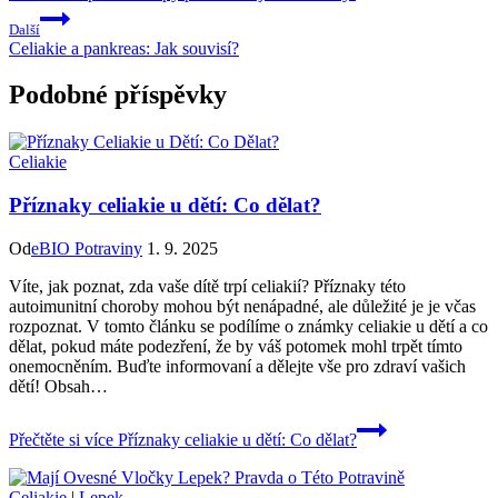
Další
Celiakie a pankreas: Jak souvisí?
Podobné příspěvky
Celiakie
Příznaky celiakie u dětí: Co dělat?
Od
eBIO Potraviny
1. 9. 2025
Víte, jak poznat, ‍zda vaše dítě trpí celiakií? Příznaky této
autoimunitní‍ choroby⁣ mohou ⁤být nenápadné, ale důležité ​je ⁤je včas
⁢rozpoznat. V ⁣tomto článku se podílíme o známky celiakie ⁢u dětí a co
dělat, pokud máte podezření, že by váš potomek mohl trpět​ tímto
onemocněním. Buďte informovaní a ⁤dělejte vše pro zdraví vašich​
dětí! Obsah…
Přečtěte si více
Příznaky celiakie u dětí: Co dělat?
Celiakie
|
Lepek