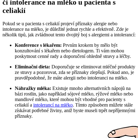
či intolerance na mléko u pacienta s
celiakií
Pokud se u pacienta s celiakií projeví příznaky alergie nebo
intolerance na mléko, je důležité jednat rychle a efektivně. Zde je
několik tipů, jak zvládnout tento dvojitý boj s alergiemi a intolerancí:
Konference s lékařem:
Prvním krokem by mělo být
konzultování s lékařem nebo dietologem. Ti vám mohou
poskytnout cenné rady a doporučení ohledně stravy a léčby.
Eliminační dieta:
Doporučuje se eliminovat mléčné produkty
ze stravy a pozorovat, zda se příznaky zlepšují. Pokud ano, je
pravděpodobné, že máte alergii nebo intoleranci na mléko.
Náhražky mléka:
Existuje mnoho alternativních nápojů na
bázi rostlin, jako například sójové mléko, rýžové mléko nebo
mandlové mléko, které mohou být vhodné pro pacienty s
celiakií a
intolerancí na mléko
. Tímto způsobem můžete stále
získávat potřebné živiny, aniž byste museli trpět nepříjemnými
příznaky.