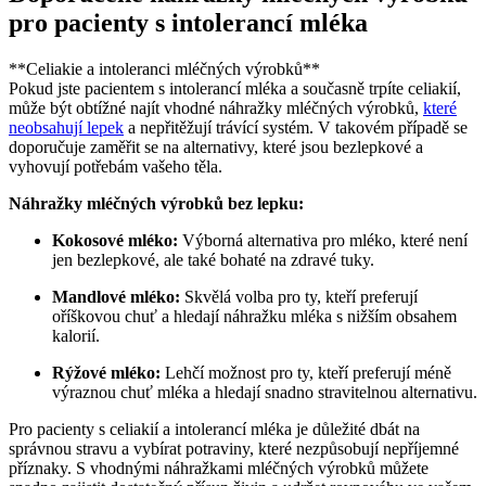
pro pacienty s intolerancí mléka
**Celiakie a intoleranci mléčných výrobků**
Pokud jste pacientem s intolerancí mléka a současně trpíte celiakií,
může být obtížné najít vhodné náhražky mléčných výrobků,
které
neobsahují lepek
a nepřitěžují trávící systém. V takovém případě se
doporučuje zaměřit se na alternativy, které jsou bezlepkové a
vyhovují potřebám vašeho těla.
Náhražky mléčných výrobků bez lepku:
Kokosové mléko:
Výborná alternativa pro mléko, které není
jen bezlepkové, ale také bohaté na zdravé tuky.
Mandlové mléko:
Skvělá volba pro ty, kteří preferují
oříškovou chuť a hledají náhražku mléka s nižším obsahem
kalorií.
Rýžové mléko:
Lehčí možnost pro ty, kteří preferují méně
výraznou chuť mléka a hledají snadno stravitelnou alternativu.
Pro pacienty s celiakií a intolerancí mléka je důležité dbát na
správnou stravu a vybírat potraviny, které nezpůsobují nepříjemné
příznaky. S vhodnými náhražkami mléčných výrobků můžete