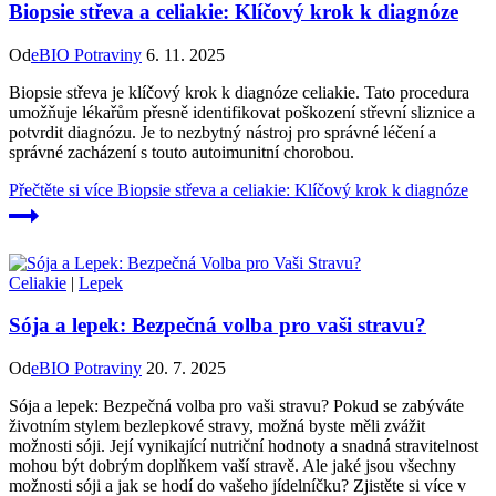
Biopsie střeva a celiakie: Klíčový krok k diagnóze
Od
eBIO Potraviny
6. 11. 2025
Biopsie střeva je klíčový krok k diagnóze celiakie. Tato procedura
umožňuje lékařům přesně identifikovat poškození střevní sliznice a
potvrdit diagnózu. Je to nezbytný nástroj pro správné léčení a
správné zacházení s touto autoimunitní chorobou.
Přečtěte si více
Biopsie střeva a celiakie: Klíčový krok k diagnóze
Celiakie
|
Lepek
Sója a lepek: Bezpečná volba pro vaši stravu?
Od
eBIO Potraviny
20. 7. 2025
Sója a lepek: Bezpečná volba pro vaši stravu? Pokud se zabýváte
životním stylem bezlepkové stravy, možná byste měli zvážit
možnosti sóji. Její vynikající nutriční hodnoty a snadná stravitelnost
mohou být dobrým doplňkem vaší stravě. Ale jaké jsou všechny
možnosti sóji a jak se hodí do vašeho jídelníčku? Zjistěte si více v