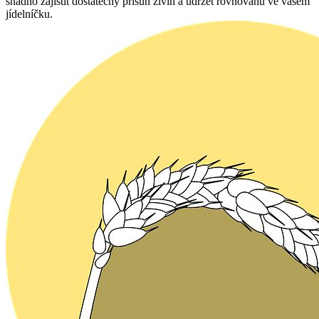
snadno zajistit dostatečný přísun živin a udržet rovnováhu ve vašem
jídelníčku.