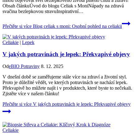
mnou objevovat svět bezlepkového života plného chutí a zdraví!
Obsah článkuÚvod do blogu Celiak s MoniNápady na zdravá
svačina bezlepkovou stravuInspirativní…
Přečtěte si více
Blog celiak s moni: Osobní pohled na celiakii
Celiakie
|
Lepek
V jakých potravinách je lepek: Překvapivé objevy
Od
eBIO Potraviny
8. 12. 2025
V dnešní době se zaměřujeme stále více na zdraví a životní styl.
Proto je důležité vědět, ve kterých potravinách se nachází lepek.
Překvapivě ho můžete najít i v produktech, které byste to nečekali.
Zjistěte více v našem článku!
Přečtěte si více
V jakých potravinách je lepek: Překvapivé objevy
Celiakie