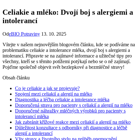
Celiakie a mléko: Dvojí boj s alergiemi a
intolerancí
Od
eBIO Potraviny
13. 10. 2025
Vítejte v našem nejnovějším blogovém článku, kde se podíváme na
problematiku celiakie a intolerance mléka, dvojí boj s alergiemi a
intolerancí. Připravte se na zajímavé informace a užitečné tipy pro
všechny, kteří se s těmito potížemi potýkají nebo se o ně zajímají.
Pojďme společně objevit svět bezlepkové a bezmléčné stravy!
Obsah článku
Co je celiakie a jak se projevuje?
Spojení mezi celiakií a alergií na mléko
Diagnostika a léčba celiakie a intolerance mléka
Doporučená strava pro pacienty s celiakií a alergií na mléko
Doporučené náhražky mléčných výrobků pro pacienty s
intolerancí mléka
Jak zabránit křížové reakce mezi celiakií a alergií na mléko
Důležitost konzultace s odborníky při diagnostice a léčbě
alergií a intolerancí
Vliv stravy a životního stylu na průběh onemocnění