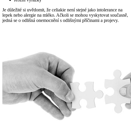
Je důležité si uvědomit, že celiakie není stejné jako intolerance na
lepek nebo alergie na mléko. Ačkoli se mohou vyskytovat současně,
jedná se o odlišná onemocnění s odlišnými příčinami a projevy.