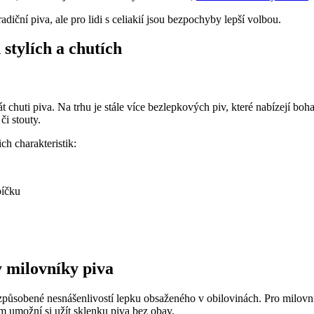
iční piva, ale pro lidi s celiakií jsou bezpochyby lepší volbou.
stylích a chutích
 chuti piva. Na trhu je stále více bezlepkových piv, které nabízejí boha
či stouty.
ch charakteristik:
bíčku
y milovníky piva
í způsobené nesnášenlivostí lepku obsaženého v obilovinách. Pro milovní
ám umožní si užít sklenku piva bez obav.