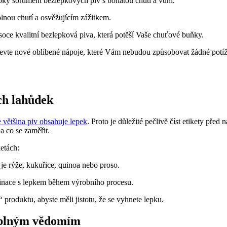
oký sortiment bezlepkových piv s bohatou chutí a vůní.
plnou chutí a osvěžujícím zážitkem.
oce kvalitní bezlepková piva, která potěší Vaše chuťové buňky.
jevte nové oblíbené nápoje, které Vám nebudou způsobovat žádné potíž
ích lahůdek
 většina piv obsahuje lepek
. Proto je důležité pečlivě číst etikety př
na co se zaměřit.
ketách:
je rýže, kukuřice, quinoa nebo proso.
minace s lepkem během výrobního procesu.
produktu, abyste měli jistotu, že se vyhnete lepku.
s plným vědomím