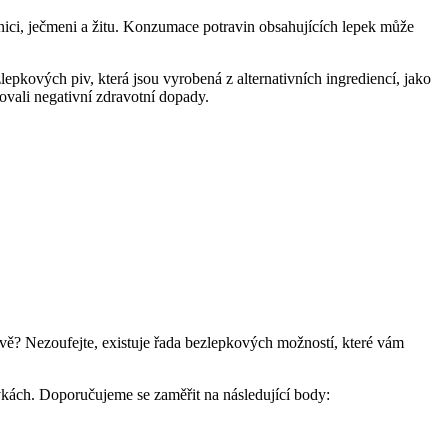
šenici, ječmeni a žitu. Konzumace potravin obsahujících lepek může
ezlepkových piv, která jsou vyrobená z alternativních ingrediencí, jako
kovali negativní zdravotní dopady.
avě? Nezoufejte, existuje řada bezlepkových možností, které vám
ovkách. Doporučujeme se zaměřit na následující body: