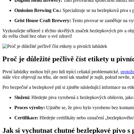
Dogfish Head Brewery:
Tato pivovarská společnost nabízí šir
Omission Brewing Co.:
Specializuje se na bezlepková piva s 
Grist House Craft Brewery:
Tento pivovar se zaměřuje na vys
Vyzkoušejte některé z těchto skvělých značek bezlepkových piv a ob
do světa chutí bez obav o své zdraví!
Proč je důležité pečlivě číst etikety u pivn
Pivní lahůdky mohou být pro lidi trpící celiakií problematické,
protože
stále více objevují na trhu, ale není tak snadné je najít, pokud nevíte, 
Pro bezpečné a bezlepkové pití si zjistěte následující informace na eti
Složení:
Hledejte piva vyrobená z bezlepkových obilovin, jako 
Proces výroby:
Ujistěte se, že pivo bylo vyrobeno bez konta
Certifikace:
Hledejte certifikáty nebo označení „bezlepkového“ 
Jak si vychutnat chutné bezlepkové pivo 