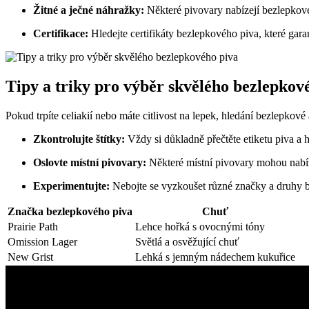
Žitné a ječné náhražky:
Některé pivovary nabízejí bezlepkové 
Certifikace:
Hledejte certifikáty bezlepkového piva, které gara
Tipy a triky pro výběr skvělého bezlepkov
Pokud trpíte celiakií nebo máte citlivost na lepek, hledání bezlepkov
Zkontrolujte štítky:
Vždy si důkladně přečtěte etiketu piva a 
Oslovte místní pivovary:
Některé místní pivovary mohou nabíz
Experimentujte:
Nebojte se vyzkoušet různé značky a druhy be
Značka bezlepkového piva
Chuť
Prairie Path
Lehce hořká s ovocnými tóny
Omission Lager
Světlá a osvěžující chuť
New Grist
Lehká s jemným nádechem kukuřice