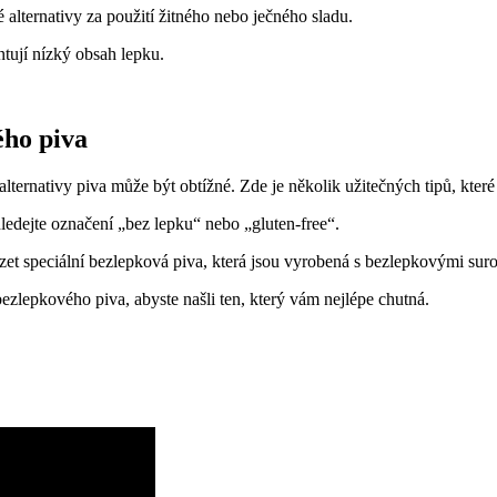
alternativy za použití žitného nebo ječného sladu.
ntují nízký obsah lepku.
ého piva
é alternativy piva může být obtížné. Zde je několik užitečných tipů, kt
hledejte označení „bez lepku“ nebo „gluten-free“.
et speciální bezlepková piva, která jsou vyrobená s bezlepkovými sur
zlepkového piva, abyste našli ten, který vám nejlépe chutná.