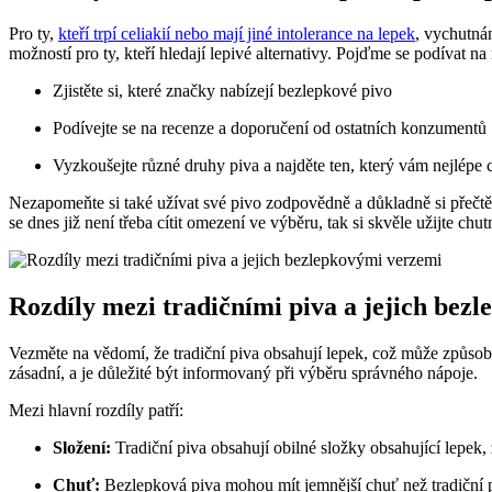
Pro ty,
kteří trpí celiakií nebo mají jiné intolerance na lepek
, vychutná
možností pro ty, kteří hledají lepivé alternativy. Pojďme se podívat 
Zjistěte si, které značky nabízejí bezlepkové pivo
Podívejte se na recenze a doporučení od ostatních konzumentů
Vyzkoušejte různé druhy piva a najděte ten, který vám nejlépe 
Nezapomeňte si také užívat své pivo zodpovědně a důkladně si přečtě
se dnes již není třeba cítit omezení ve výběru, tak si skvěle užijte ch
Rozdíly mezi tradičními piva a jejich bez
Vezměte na vědomí, že tradiční piva obsahují lepek, což může způsobit 
zásadní, a je důležité být informovaný při výběru správného nápoje.
Mezi hlavní rozdíly patří:
Složení:
Tradiční piva obsahují obilné složky obsahující lepek,
Chuť:
Bezlepková piva mohou mít jemnější chuť než tradiční 