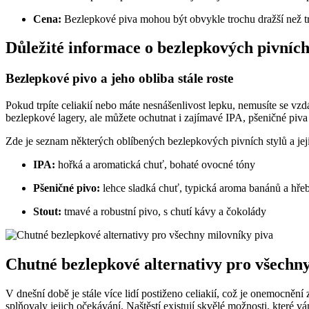
Cena:
Bezlepkové piva mohou být obvykle trochu dražší než trad
Důležité informace o bezlepkových pivních 
Bezlepkové pivo a jeho obliba stále roste
Pokud trpíte celiakií nebo máte nesnášenlivost lepku, nemusíte se vzdát
bezlepkové lagery, ale můžete ochutnat i zajímavé IPA, pšeničné piva 
Zde je seznam některých oblíbených bezlepkových pivních stylů a jeji
IPA:
hořká a aromatická chuť, bohaté ovocné tóny
Pšeničné pivo:
lehce sladká chuť, typická aroma banánů a hře
Stout:
tmavé a robustní pivo, s chutí kávy a čokolády
Chutné bezlepkové alternativy pro všechn
V dnešní době je stále více lidí postiženo celiakií, což je onemocněn
splňovaly jejich očekávání. Naštěstí existují skvělé možnosti, které v