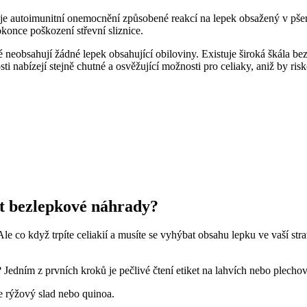
 což je autoimunitní onemocnění způsobené reakcí na lepek obsažený v p
konce poškození střevní sliznice.
které neobsahují žádné lepek obsahující obiloviny. Existuje široká škála b
i nabízejí stejně chutné a osvěžující možnosti pro celiaky, aniž by ris
ít bezlepkové náhrady?
e co když trpíte celiakií a musíte se vyhýbat obsahu lepku ve vaší str
 Jedním z prvních kroků je pečlivé čtení etiket na lahvích nebo plech
e rýžový slad nebo quinoa.