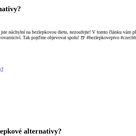
nativy?
jste náchylní na bezlepkovou dietu, nezoufejte! V tomto článku vám přin
pivovarnictví. Tak pojďme objevovat spolu! 🍺 #bezlepkovepivo #czechb
y?
zlepkové alternativy?