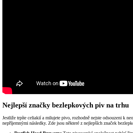
Nejlepší značky bezlepkových piv na trhu
Jestliže trpíte celiakií a milujete pivo, rozhodně nejste odsouzeni k 
nepříjemnými následky. Zde jsou některé z nejlepších značek bezlepkov