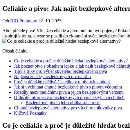
Celiakie a pivo: Jak najít bezlepkové alter
Od
eBIO Potraviny
22. 10. 2025
Ahoj přátelé piva! Víte, že celiakie a pivo mohou být spojeny? Pokud 
inspirují k tomu, abyste se pustili do zkoumání světa bezlepkového 
Obsah článku
Co je celiakie a proč je důležité hledat bezlepkové alternativy?
Jak poznat pivo s obsahem lepku a jak najít bezlepkové náhrad
Tipy a triky pro výběr skvělého bezlepkového piva
Nejlepší značky bezlepkových piv na trhu
Proč je důležité pečlivě číst etikety u pivních lahůdek
Jak si vychutnat chutné bezlepkové pivo s plným vědomím
Rozdíly mezi tradičními piva a jejich bezlepkovými verzemi
Důležité informace o bezlepkových pivních stylích a chutích
Bezlepkové pivo a jeho obliba stále roste
Chutné bezlepkové alternativy pro všechny milovníky piva
Klíčové Poznatky
Co je celiakie a proč je důležité hledat be