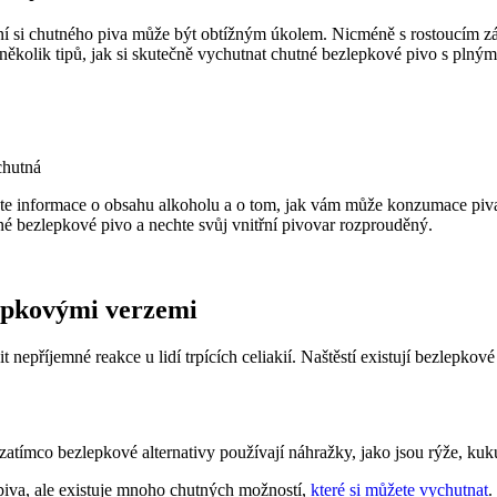
ní si chutného piva může být obtížným úkolem. Nicméně s rostoucím z
na několik tipů, jak si skutečně vychutnat chutné bezlepkové pivo s pln
chutná
te informace o obsahu alkoholu a o tom, jak vám může konzumace piva 
utné bezlepkové pivo a nechte svůj vnitřní pivovar rozprouděný.
lepkovými verzemi
nepříjemné reakce u lidí trpících celiakií. Naštěstí existují bezlepkové 
 zatímco bezlepkové alternativy používají náhražky, jako jsou rýže, kuk
piva, ale existuje mnoho chutných možností,
které si můžete vychutnat
.