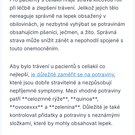
při léčbě a zlepšení trávení. Jelikož jejich tělo
nereaguje správně na lepek obsažený v
obilovinách, je nezbytné vyhýbat se potravinám
obsahujícím pšenici, ječmen, a žito. Správná
strava může snížit zánět a nepohodlí spojené s
touto onemocněním.
Aby bylo trávení u pacientů s celiakií co
nejlepší,
je důležité zaměřit se na potraviny
,
které jsou dobře stravitelné a nezpůsobují
nepříjemné symptomy. Mezi vhodné potraviny
patří **celozrnné rýže**, **quinoa**,
**ovocexxx** a **zelenina**. Důležité je také
kontrolovat přídatky a potraviny s neznámými
složkami, které by mohly obsahovat lepek.