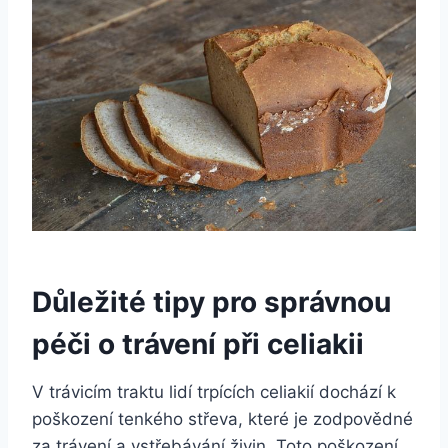
Důležité tipy pro správnou
péči o trávení při celiakii
V trávicím traktu lidí trpících celiakií dochází k
poškození tenkého střeva, které je zodpovědné
za trávení a vstřebávání živin. Toto poškození