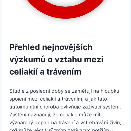
Přehled nejnovějších
výzkumů o vztahu mezi
celiakií a trávením
Studie z poslední doby se zaměřují na hloubku
spojení mezi celiakií a trávením, a jak tato
autoimunitní choroba ovlivňuje zažívací systém.
Zjištění naznačují, že celiakie může mít
významný dopad na trávení a vstřebávání živin,
což může vést k různým zažívacím potížím u