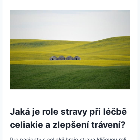
Jaká je role stravy při léčbě
celiakie a zlepšení trávení?
Pro pacienty s celiakií hraje strava klíčovou roli