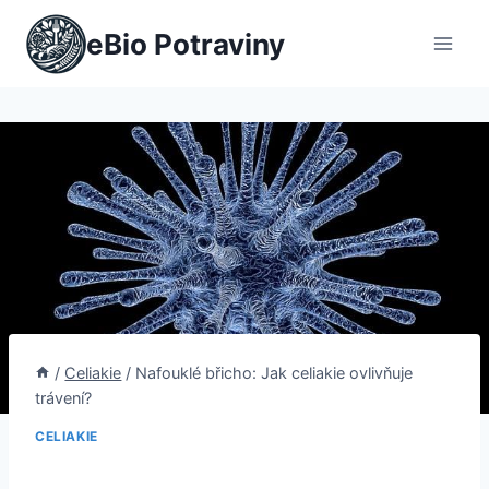
Přeskočit
eBio Potraviny
na
obsah
/
Celiakie
/
Nafouklé břicho: Jak celiakie ovlivňuje
trávení?
CELIAKIE