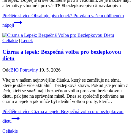
na lepek. Dopřejte si své oblíbené pivo s vědomím, že je možné najít
alternativy vhodné i pro vás!🍺 #bezlepkovepivo #pravdaopivu
Přečtěte si více
Obsahuje pivo lepek? Pravda o vašem oblíbeném
nápoji
Celiakie
|
Lepek
Cizrna a lepek: Bezpečná volba pro bezlepkovou
dietu
Od
eBIO Potraviny
19. 5. 2026
Vítejte v našem nejnovějším článku, který se zaměřuje na téma,
které je stále více aktuální – bezlepková strava. Pokud jste jedním z
těch, kteří se snaží najít bezpečnou volbu pro svou bezlepkovou
dietu, pak jste na správném místě. Dnes se společně podíváme na
cizrnu a lepek a jak může být ideální volbou pro ty, kteří…
Přečtěte si více
Cizrna a lepek: Bezpečná volba pro bezlepkovou
dietu
Celiakie