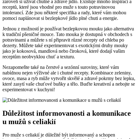
zároveň si užívat chutné a zdravé jídlo. Existuje mnoho inspirací a
receptů, které jsou vhodné pro muže s touto potravinovou
intolerancí. Zde jsou některé specifika a rady, které vám mohou
pomoci naplánovat si bezlepkové jídlo plné chuti a energie.
Jednou z možností je používat bezlepkovou mouku jako alternativu
k tradiční pšeničné mouce. Tato mouka je dostupná v obchodech s
potravinami a můžete s ní připravit různé recepty od chleba po
dezerty. Můžete také experimentovat s exotickými druhy mouky
jako je kokosová, mandlová nebo čiroková, které dodají vašim
receptům neobvyklou chuť a texturu.
Nezapomeňte také na čerstvé a sezónní suroviny, které vám
nabídnou nejen výživné ale i chutné recepty. Kombinace zeleniny,
ovoce, masa a ryb může vytvořit skvělé a zdravé pokrmy bez lepku,
které zasytí vaše chuťové buňky a tělo. Buďte kreativní a nebojte se
experimentovat v kuchyni!
Důležitost informovanosti a komunikace
u mužů s celiakií
Pro muže s celiakií je důležité být informovaný a schopen