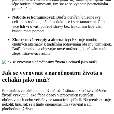
lépe budete informovaní, tím snáze se vyhnete potenciálním
problémům.
Nebojte se komunikovat:
Buďte otevření ohledně své
celiakie s rodinou, přáteli a dokonce i s restauracemi. Čím
více lidí ví o vaší potřebě stravy bez lepku, tím lépe vám
budou moci pomoci.
Zkuste nové recepty a alternativy:
Existuje mnoho
chutných alternativ k tradičním potravinám obsahujícím lepek.
Buďte kreativní a objevujte nové možnosti, které vám mohou
zlepšit stravovací režim.
Jak se vyrovnat s náročnostmi života s
celiakií jako muž?
Pro muže s celiakií mohou být náročné situace, které se v běžném
životě vyskytují, jako třeba obědy v pracovních rychlých
občerstveních nebo večeře v restauracích s přáteli. Nicméně existuje
několik tipů, jak se s tímto onemocněním vyrovnat a žít
plnohodnotný život.