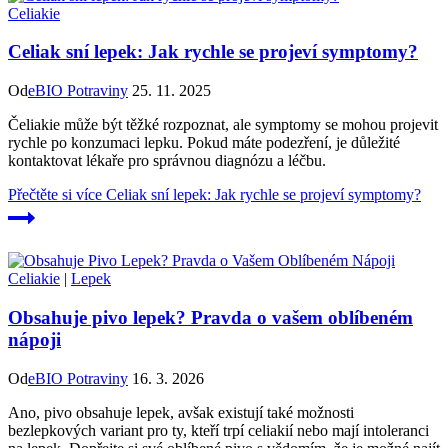
Celiakie
Celiak sní lepek: Jak rychle se projeví symptomy?
Od
eBIO Potraviny
25. 11. 2025
Čeliakie může být těžké rozpoznat, ale symptomy se mohou projevit
rychle po konzumaci lepku. Pokud máte podezření, je důležité
kontaktovat lékaře pro správnou diagnózu a léčbu.
Přečtěte si více
Celiak sní lepek: Jak rychle se projeví symptomy?
Celiakie
|
Lepek
Obsahuje pivo lepek? Pravda o vašem oblíbeném
nápoji
Od
eBIO Potraviny
16. 3. 2026
Ano, pivo obsahuje lepek, avšak existují také možnosti
bezlepkových variant pro ty, kteří trpí celiakií nebo mají intoleranci