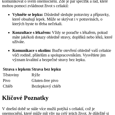
komunikovat o svém onemocnění. Zde je pár specifik a rad, které
mohou pomoci zvládnout život s celiakií:
Vyhněte se lepku:
Důsledně sledujte potraviny a přípravky,
které obsahují lepek. Může se skrývat i v potravinách, o
kterých byste to třeba nečekali.
Konzultace s lékařem:
Vždy se poraďte s lékařem, pokud
máte jakékoli dotazy ohledně stravy, doplňků nebo léků, které
užíváte.
Komunikace s okolím:
Buďte otevření ohledně vaší celiakie
vůči rodině, přátelům a spolupracovníkům. Vysvětlete jim
význam kvalitní a bezpečné stravy bez lepku.
Strava s lepkem
Strava bez lepku
Těstoviny
Rýže
Pivo
Gluten-free pivo
Chléb
Bezlepkový chléb
Klíčové Poznatky
V dnešní době se stále více mužů potýká s celiakií, což je
onemocnění, které může mít vliv na celý jejich život. Je důležité si