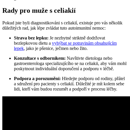
Rady pro muže s celiakií
Pokud jste byli diagnostikováni s celiakií, existuje pro vás několik
důležitých rad, jak lépe zvládat tuto autoimunitní nemoc:
Strava bez lepku:
Je nezbytné striktně dodržovat
bezlepkovou dietu a
vyhýbat se potravinám obsahujícím
lepek
, jako je pšenice, ječmen nebo žito.
Konzultace s odborníkem:
Navštivte dietologa nebo
gastroenterologa specializujícího se na celiakii, aby vám mohl
poskytnout individuální doporučení a podporu v léčbě.
Podpora a porozumění:
Hledejte podporu od rodiny, přátel
a sdružení pro pacienty s celiakií. Důležité je mít kolem sebe
lidi, kteří vám budou rozumět a podpoří v procesu léčby.