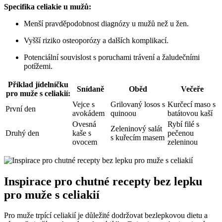
Specifika celiakie u mužů:
Menší pravděpodobnost diagnózy u mužů než u žen.
Vyšší riziko osteoporózy a dalších komplikací.
Potenciální souvislost s poruchami trávení a žaludečními
potížemi.
Příklad jídelníčku
Snídaně
Oběd
Večeře
pro muže s celiakií:
Vejce s
Grilovaný losos s
Kurčecí maso s
První den
avokádem
quinoou
batátovou kaší
Ovesná
Rybí filé s
Zeleninový salát
Druhý den
kaše s
pečenou
s kuřecím masem
ovocem
zeleninou
Inspirace pro chutné recepty bez lepku
pro muže s celiakií
Pro muže trpící celiakií je důležité dodržovat bezlepkovou dietu a