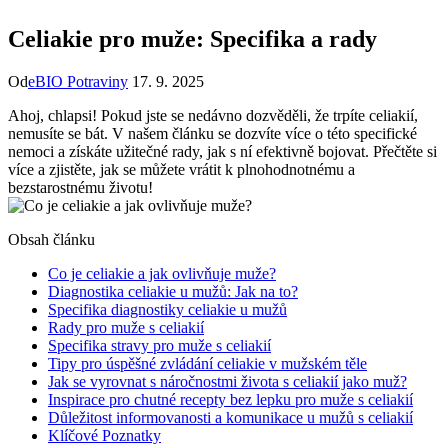
Celiakie pro muže: Specifika a rady
Od
eBIO Potraviny
17. 9. 2025
Ahoj, chlapsi! Pokud jste se nedávno dozvěděli, že trpíte celiakií,
nemusíte se bát. V našem článku se dozvíte více o této specifické
nemoci a získáte užitečné rady, jak s ní efektivně bojovat. Přečtěte si
více a zjistěte, jak se můžete vrátit k plnohodnotnému a
bezstarostnému životu!
Obsah článku
Co je celiakie a jak ovlivňuje muže?
Diagnostika celiakie u mužů: Jak na to?
Specifika diagnostiky celiakie u mužů
Rady pro muže s celiakií
Specifika stravy pro muže s celiakií
Tipy pro úspěšné zvládání celiakie v mužském těle
Jak se vyrovnat s náročnostmi života s celiakií jako muž?
Inspirace pro chutné recepty bez lepku pro muže s celiakií
Důležitost informovanosti a komunikace u mužů s celiakií
Klíčové Poznatky