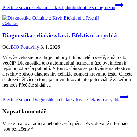
Přečtěte si více
Celiakie: Jak žít plnohodnotně s diagnózou
Celiakie
Diagnostika celiakie z krvi: Efektivní a rychlá
Od
eBIO Potraviny
3. 1. 2026
Víte, že celiakie postihuje miliony lidí​ po celém ‍světě, ⁢aniž by to
věděli? Diagnostika této autoimunitní nemoci může být klíčem k
lepšímu zdraví a pohodlí. V tomto článku se podíváme⁤ na efektivní
a rychlý způsob diagnostiky celiakie pomocí krevního⁢ testu. Chcete
se dozvědět více o tom, jak identifikovat tuto potenciálně zákeřnou
nemoc? Přečtěte ⁤si dál!…
Přečtěte si více
Diagnostika celiakie z krvi: Efektivní a rychlá
Napsat komentář
Vaše e-mailová adresa nebude zveřejněna.
Vyžadované informace
jsou označeny
*