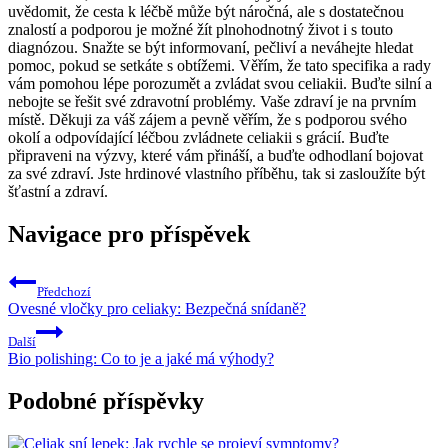
uvědomit, že cesta k léčbě může být náročná, ale s dostatečnou
znalostí a podporou je možné žít plnohodnotný život i s touto
diagnózou. Snažte se být informovaní, pečliví a neváhejte hledat
pomoc, pokud se setkáte s obtížemi. Věřím, že tato specifika a rady
vám pomohou lépe porozumět a zvládat svou celiakii. Buďte silní a
nebojte se řešit své zdravotní problémy. Vaše zdraví je na prvním
místě. Děkuji za váš zájem a pevně věřím, že s podporou svého
okolí a odpovídající léčbou zvládnete celiakii s grácií. Buďte
připraveni na výzvy, které vám přináší, a buďte odhodlaní bojovat
za své zdraví. Jste hrdinové vlastního příběhu, tak si zasloužíte být
šťastní a zdraví.
Navigace pro příspěvek
Předchozí
Ovesné vločky pro celiaky: Bezpečná snídaně?
Další
Bio polishing: Co to je a jaké má výhody?
Podobné příspěvky