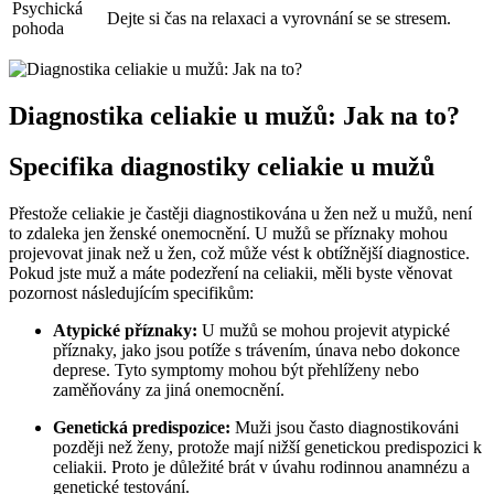
Psychická
Dejte si čas na relaxaci a vyrovnání se se stresem.
pohoda
Diagnostika celiakie u mužů: Jak na to?
Specifika diagnostiky celiakie u mužů
Přestože celiakie je častěji diagnostikována u žen než u mužů, není
to zdaleka jen ženské onemocnění. U mužů se příznaky mohou
projevovat jinak než u žen, což může vést k obtížnější diagnostice.
Pokud jste muž a máte podezření na celiakii, měli byste věnovat
pozornost následujícím specifikům:
Atypické příznaky:
U mužů se mohou projevit atypické
příznaky, jako jsou potíže s trávením, únava nebo dokonce
deprese. Tyto symptomy mohou být přehlíženy nebo
zaměňovány za jiná onemocnění.
Genetická predispozice:
Muži jsou často diagnostikováni
později než ženy, protože mají nižší genetickou predispozici k
celiakii. Proto je důležité brát v úvahu rodinnou anamnézu a
genetické testování.