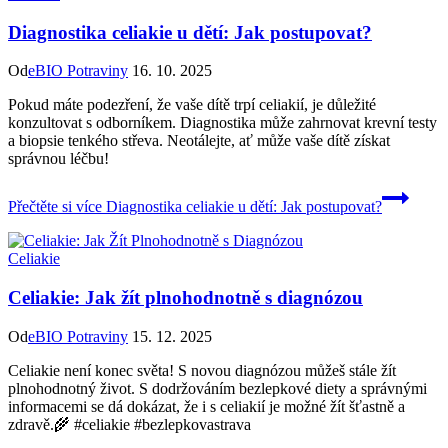
Diagnostika celiakie u dětí: Jak postupovat?
Od
eBIO Potraviny
16. 10. 2025
Pokud máte podezření, že vaše dítě trpí celiakií, je důležité
konzultovat s odborníkem. Diagnostika může zahrnovat krevní testy
a biopsie tenkého střeva. Neotálejte, ať může vaše dítě získat
správnou léčbu!
Přečtěte si více
Diagnostika celiakie u dětí: Jak postupovat?
Celiakie
Celiakie: Jak žít plnohodnotně s diagnózou
Od
eBIO Potraviny
15. 12. 2025
Celiakie není konec světa! S novou diagnózou můžeš stále žít
plnohodnotný život. S dodržováním bezlepkové diety a správnými
informacemi se dá dokázat, že i s celiakií je možné žít šťastně a
zdravě.🌾 #celiakie #bezlepkovastrava