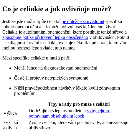
Co je celiakie a jak ovlivňuje muže?
Jestliže jste muž a trpíte celiakií,
je důležité si uvědomit
specifika
tohoto onemocnění a jak může ovlivnit váš každodenní život.
Celiakie je autoimunitní onemocnění, které postihuje tenké střevo a
způsobuje potíže při trávení lepku obsaženého
v obilovinách. Pokud
jste diagnostikováni s celiakií, existuje několik tipů a rad, které vám
mohou pomoci lépe zvládat tuto nemoc.
Mezi specifika celiakie u mužů patří:
Menší šance na diagnostikování onemocnění
Častější projevy netypických symptomů
Nižší pravděpodobnost návštěvy lékaře kvůli zdravotním
problémům
Tipy a rady pro muže s celiakií
Dodržujte bezlepkovou dietu a
vyhýbejte se
Výživa
potravinám obsahujícím lepek
.
Fyzická
Zvolte cvičení, které vám posilní svaly, ale nezatěžuje
aktivita
příliš střevo.