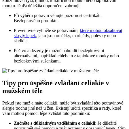
konzumovat rýži, quinou, kukuřičnou mouku nebo tapiokovou
mouku. Další důležitá doporučení zahrnují:
Při výběru potravin věnujte pozornost certifikátu
Bezlepkového produktu.
Preventivně vyhněte se potravinám,
které mohou obsahovat
skrytý lepek
, jako jsou omáčky, marinády, polévky nebo
sladidla.
Pečivo a dezerty je možné nahradit bezlepkovými
alternativami, například chlebem z tapiokové mouky nebo
bezlepkovými sušenkami.
Tipy pro úspěšné zvládání celiakie v
mužském těle
Pokud jste muž a máte celiakii, může být zvládání této potravinové
alergie trochu jiné než u žen. Existují určitá specifika a rady, které
vám mohou pomoci lépe zvládat tuto podmínku:
Začněte s důkladným vzděláním o celiakii:
Je důležité
porozumět své nemoci a znát potraviny obsahující lepek. Čím