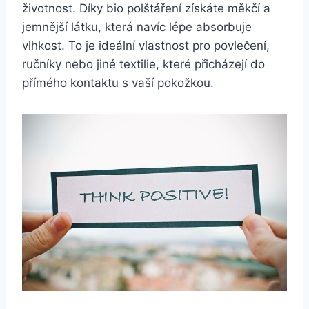
životnost. Díky bio polštáření získáte měkčí a
jemnější látku, která navíc lépe absorbuje
vlhkost. To je ideální vlastnost ⁢pro ‍povlečení,
ručníky nebo jiné textilie, které přicházejí do
přímého kontaktu s vaší pokožkou.