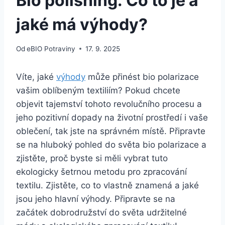
Bio polishing: Co to je a
jaké má výhody?
Od
eBIO Potraviny
17. 9. 2025
Víte, jaké
výhody
může přinést bio polarizace
vašim oblíbeným textiliím? Pokud chcete
objevit⁤ tajemství tohoto revolučního procesu a
jeho pozitivní dopady na životní prostředí i vaše
oblečení, tak jste na správném místě. Připravte
se na hluboký pohled do světa bio polarizace a
zjistěte, proč byste si měli ⁣vybrat ⁢tuto
ekologicky šetrnou metodu pro zpracování
textilu. Zjistěte, co to vlastně znamená a jaké
jsou ‌jeho hlavní výhody. Připravte se na
začátek dobrodružství ‍do světa udržitelné