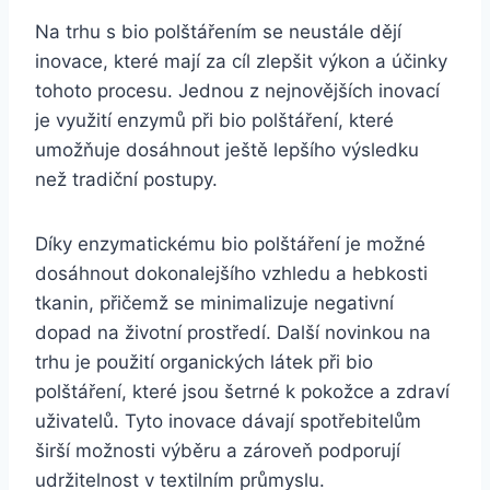
Na trhu s bio polštářením ⁣se neustále dějí
⁤inovace, které mají za ⁤cíl zlepšit​ výkon a ⁤účinky
tohoto procesu. Jednou z nejnovějších inovací
je využití enzymů při bio polštáření, které
umožňuje dosáhnout ještě lepšího výsledku
než tradiční ‍postupy.
Díky enzymatickému⁢ bio polštáření je možné
dosáhnout‌ dokonalejšího vzhledu a hebkosti
tkanin, přičemž se minimalizuje negativní
dopad na ‍životní prostředí. Další novinkou na
trhu⁣ je použití organických látek při bio
polštáření, které jsou šetrné k pokožce a zdraví
uživatelů. Tyto inovace dávají spotřebitelům
širší možnosti výběru a zároveň‍ podporují
udržitelnost⁢ v textilním průmyslu.