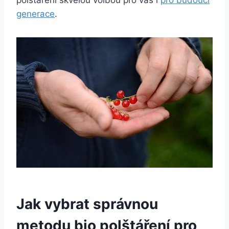
polštáření skvělou volbou‍ pro vás i ​
pro budoucí
generace
.
Jak vybrat správnou
metodu bio polštáření pro