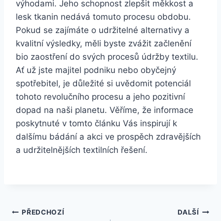
výhodami. Jeho schopnost zlepšit měkkost a
lesk tkanin nedává tomuto​ procesu obdobu.
Pokud se zajímáte ⁢o udržitelné alternativy a
kvalitní výsledky, měli⁢ byste zvážit začlenění
bio zaostření do svých procesů údržby textilu.
Ať už jste‍ majitel podniku nebo obyčejný
spotřebitel, je důležité si uvědomit potenciál
tohoto revolučního procesu a jeho pozitivní
dopad na naši planetu. Věříme, že informace
poskytnuté v tomto článku Vás inspirují​ k
dalšímu bádání a akci ve prospěch zdravějších
a udržitelnějších textilních⁣ řešení.
Navigace
PŘEDCHOZÍ
DALŠÍ