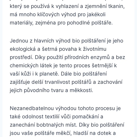
který se používá k vyhlazení a zjemnění tkanin,
má mnoho klíčových výhod pro jakékoli
materiály, zejména pro pohodlné polštáře.
Jednou z hlavních výhod bio polštáření je jeho
ekologická a šetrná povaha k životnímu
⁤prostředí. Díky použití přírodních enzymů a⁣ bez
chemických látek je tento proces šetrnější k
vaší kůži i‌ k planetě. Dále bio polštáření
zajišťuje delší trvanlivost polštářů a zachování
jejich původního​ tvaru a měkkosti.
Nezanedbatelnou výhodou tohoto procesu je
také odolnost textilií vůči pomačkání a
zanechání bobtnalých míst. Díky bio polštáření
jsou vaše polštáře měkčí, hladší na dotek a