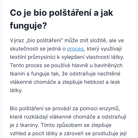
Co je bio polštáření a
jak
funguje
?
Výraz ‌„bio polštáření“ ‍může​ znít složitě, ale ve
skutečnosti se jedná o
proces
, který využívají
textilní průmyslníci k vylepšení ⁢vlastností látky.
Tento proces se používá hlavně u bavlněných
tkanin a⁢ funguje tak, že odstraňuje nechtěné
vlákenné chomáče ‌a zlepšuje hebkost a lesk
látky.
Bio polštáření se provádí za pomoci⁤ enzymů,
které rozkládají vlákenné ​chomáče a odstraňují
je z tkaniny. Tímto⁣ způsobem⁢ se zlepšuje
vzhled a pocit látky a zároveň se prodlužuje její