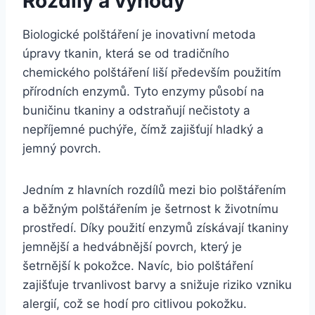
Rozdíly‍ a výhody
Biologické polštáření je inovativní metoda
úpravy tkanin, která se od tradičního
‍chemického polštáření liší především použitím
přírodních enzymů. Tyto enzymy působí na
buničinu tkaniny a odstraňují ⁤nečistoty a
nepříjemné puchýře, čímž zajišťují hladký a
jemný povrch.
Jedním⁢ z hlavních ​rozdílů mezi bio polštářením
a ⁢běžným polštářením je šetrnost k životnímu
prostředí. Díky použití enzymů získávají tkaniny
jemnější a hedvábnější ​povrch, který je
‍šetrnější k pokožce. Navíc, bio polštáření
zajišťuje trvanlivost barvy a snižuje riziko vzniku
alergií, což se ‌hodí pro citlivou pokožku.