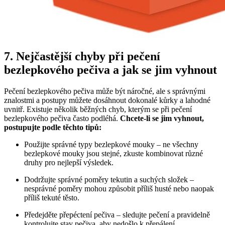
7. Nejčastější chyby při⁣ pečení
bezlepkového⁢ pečiva a jak ‌se jim vyhnout
Pečení bezlepkového pečiva může být náročné, ale s správnými
znalostmi ⁢a postupy můžete dosáhnout dokonalé kůrky a lahodné
uvnitř. Existuje několik běžných‌ chyb, kterým se při pečení
bezlepkového pečiva často podléhá.
Chcete-li se jim⁢ vyhnout,
postupujte podle těchto tipů:
Použijte ‍správné typy bezlepkové mouky – ne všechny
bezlepkové ‍mouky jsou stejné, zkuste kombinovat různé
druhy pro nejlepší výsledek.
Dodržujte správné poměry tekutin a​ suchých složek –
nesprávné poměry mohou způsobit příliš husté⁤ nebo naopak
příliš tekuté těsto.
Předejděte přepéctení pečiva – sledujte pečení a pravidelně
kontrolujte stav pečiva, ⁤aby nedošlo k přepálení.