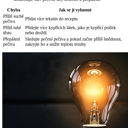
Chyba
Jak se jí vyhnout
Příliš ⁣suché
Přidat více tekutin ⁣do receptu
⁢pečivo
Příliš tuhé
Přidejte více kypřících látek, ⁣jako je kypřící prášek
těsto
nebo droždí
Přepálení‌
Sledujte pečení pečiva a pokud začne příliš hnědnout,
pečiva
⁣zakryjte ho⁣ a snižte teplotu trouby