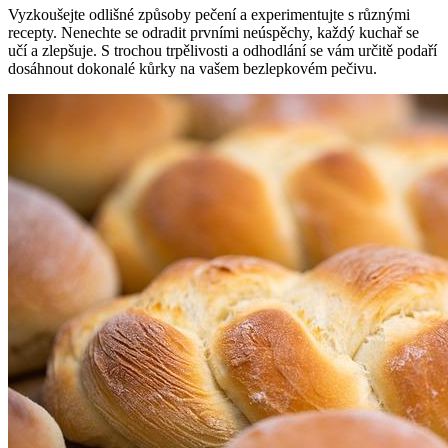
Vyzkoušejte‌ odlišné způsoby‍ pečení a experimentujte ‌s různými
recepty. Nenechte se odradit ‍prvními neúspěchy, ​každý kuchař se
učí a zlepšuje. S trochou trpělivosti a⁢ odhodlání se vám‌ určitě podaří
dosáhnout dokonalé kůrky na vašem bezlepkovém pečivu.