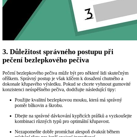
3. ​Důležitost správného postupu ​při​
pečení⁤ bezlepkového pečiva
Pečení bezlepkového pečiva může být pro některé lidi ⁣skutečným
⁢oříškem. Správný postup je však klíčem k dosažení chutného a
dokonale křupavého⁤ výsledku. Pokud ‌se chcete ⁢vyhnout gumovité
konzistenci neúspěšného pečiva, dodržujte následující tipy:
Použijte kvalitní bezlepkovou mouku, která má správný
poměr bílkovin a škrobu.
Dbejte na správné‌ dávkování kypřicích ⁣prášků a vyzkoušejte ​
kombinaci různých typů pro optimální křupavost.
Nezapomeňte dobře promíchat ‌alespoň dvakrát během