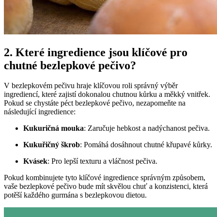
2. Které ⁢ingredience jsou ‍klíčové pro
chutné bezlepkové pečivo?
V bezlepkovém pečivu hraje klíčovou‍ roli správný ‌výběr
ingrediencí,‌ které zajistí ⁢dokonalou chutnou kůrku a ⁣měkký vnitřek.
Pokud se chystáte péct bezlepkové pečivo, ‍nezapomeňte na
následující ingredience:
Kukuričná mouka
: Zaručuje ⁤hebkost a nadýchanost pečiva.
Kukuřičný škrob
: Pomáhá dosáhnout⁤ chutné křupavé kůrky.
Kvásek
: Pro lepší texturu a vláčnost pečiva.
Pokud kombinujete tyto klíčové ingredience správným způsobem,
vaše ⁤bezlepkové pečivo bude ⁣mít skvělou chuť a konzistenci, která
potěší ⁣každého gurmána s‌ bezlepkovou dietou.