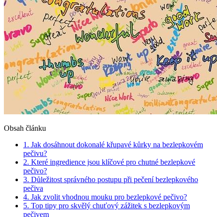
Obsah článku
1. Jak dosáhnout dokonalé křupavé kůrky na bezlepkovém
pečivu?
2. Které ⁢ingredience jsou ‍klíčové pro chutné bezlepkové
pečivo?
3. ​Důležitost správného postupu ​při​ pečení⁤ bezlepkového
pečiva
4. Jak zvolit vhodnou mouku pro ‌bezlepkové pečivo?
5. Top tipy pro ​skvělý‌ chuťový zážitek s⁢ bezlepkovým
pečivem