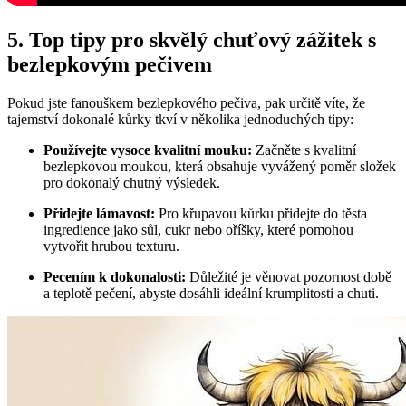
5. Top tipy pro ​skvělý‌ chuťový zážitek s⁢
bezlepkovým pečivem
Pokud jste ​fanouškem bezlepkového pečiva,⁤ pak určitě víte, že
tajemství dokonalé kůrky ⁤tkví v několika jednoduchých⁤ tipy:
Používejte vysoce kvalitní mouku:
Začněte s kvalitní
bezlepkovou⁢ moukou, ‌která obsahuje vyvážený poměr složek
pro dokonalý chutný výsledek.
Přidejte lámavost:
Pro křupavou kůrku přidejte do těsta
ingredience jako sůl, cukr​ nebo oříšky, které pomohou
vytvořit hrubou texturu.
Pecením k dokonalosti:
⁤Důležité je věnovat pozornost době
a teplotě⁤ pečení, abyste dosáhli ideální krumplitosti a chuti.