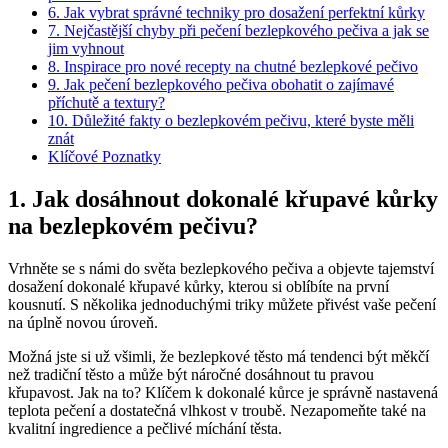
6. Jak vybrat správné techniky pro dosažení perfektní kůrky
7. Nejčastější chyby při⁣ pečení bezlepkového⁢ pečiva a jak ‌se
jim vyhnout
8. Inspirace pro‍ nové recepty na ⁤chutné bezlepkové pečivo
9. Jak pečení bezlepkového pečiva obohatit⁣ o zajímavé
příchutě a textury?
10. Důležité fakty ​o bezlepkovém pečivu, které byste⁣ měli
znát
Klíčové Poznatky
1. Jak dosáhnout dokonalé křupavé kůrky
na bezlepkovém pečivu?
Vrhněte se s námi​ do světa ‌bezlepkového pečiva a objevte tajemství
dosažení dokonalé křupavé kůrky, kterou si oblíbíte na první
kousnutí. ​S několika jednoduchými triky můžete přivést vaše pečení
⁢na úplně novou úroveň.
Možná jste⁤ si už všimli, že bezlepkové těsto má tendenci být ⁣měkčí
než tradiční⁢ těsto a může být náročné ⁣dosáhnout tu pravou
křupavost. Jak na to? Klíčem k dokonalé kůrce je ‌správně nastavená
teplota pečení a dostatečná vlhkost‌ v troubě. Nezapomeňte také na
⁣kvalitní⁢ ingredience a ‌pečlivé míchání těsta.