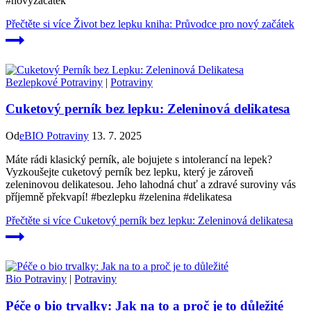
#novyzacatek
Přečtěte si více
Život bez lepku kniha: Průvodce pro nový začátek
Bezlepkové Potraviny
|
Potraviny
Cuketový perník bez lepku: Zeleninová delikatesa
Od
eBIO Potraviny
13. 7. 2025
Máte rádi klasický perník, ale bojujete s intolerancí na lepek?
Vyzkoušejte cuketový perník bez lepku, který je zároveň
zeleninovou delikatesou. Jeho lahodná chuť a zdravé suroviny vás
příjemně překvapí! #bezlepku #zelenina #delikatesa
Přečtěte si více
Cuketový perník bez lepku: Zeleninová delikatesa
Bio Potraviny
|
Potraviny
Péče o bio trvalky: Jak na to a proč je to důležité