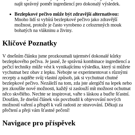
najít správný poměr⁣ ingrediencí pro dokonalý výsledek.
Bezlepkové pečivo může být zdravější alternativou:
Mnoho lidí si vybírá bezlepkové pečivo jako zdravější
možnost, protože⁣ je ​často vyrobeno ​z celozrnných mouk
bohatých na vlákninu a živiny.
Klíčové Poznatky
V dnešním článku jsme prozkoumali tajemství dokonalé kůrky
bezlepkového pečiva. Je jasné, že⁣ správná kombinace ingrediencí a
pečicí techniky může vést k vynikajícímu výsledku, který si můžete‍
vychutnat bez obav z⁣ lepku. Nebojte‌ se⁣ experimentovat ​s různými
recepty⁣ a najděte svůj vlastní způsob, jak si vychutnat chutné​
bezlepkové pečivo. Nezáleží na tom, zda‌ jste alergičtí na lepek nebo⁣
jen ⁤zkoušíte nové možnosti, každý si zaslouží mít možnost ochutnat
něco skvělého. Nechte se ⁣inspirovat, vařte s‍ láskou a buďte šťastní.
Doufám, že dnešní článek vás povzbudil k objevování nových​
možností vaření a přispěl k vaší radosti ⁢ze stravování. Děkuji za
⁤přečtení a přeji ​vám šťastné pečení!
Navigace pro příspěvek