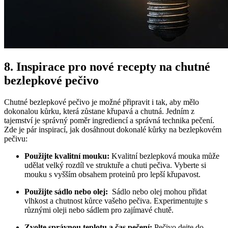
8. Inspirace pro‍ nové recepty na ⁤chutné
bezlepkové pečivo
Chutné bezlepkové pečivo je možné připravit‌ i tak, aby mělo
dokonalou⁣ kůrku, která zůstane‌ křupavá a chutná. Jedním z
tajemství je správný poměr ingrediencí ‌a správná technika pečení.
Zde‍ je pár inspirací, jak dosáhnout⁢ dokonalé kůrky na bezlepkovém
pečivu:
Použijte kvalitní ⁣mouku:
Kvalitní bezlepková mouka může​
udělat velký rozdíl ve​ struktuře‌ a chuti pečiva. Vyberte si
mouku s vyšším ‍obsahem ⁣proteinů pro lepší křupavost.
Použijte⁢ sádlo nebo olej:
⁢ Sádlo nebo olej mohou přidat
vlhkost a chutnost kůrce vašeho pečiva. Experimentujte s
různými oleji nebo sádlem pro zajímavé chutě.
Zvolte správnou teplotu a čas pečení:
Pečivo dejte do