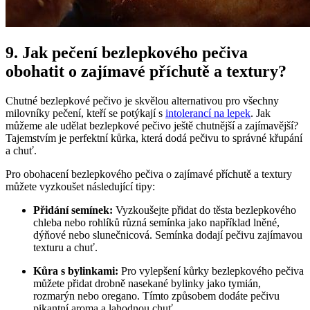
9. Jak pečení bezlepkového pečiva
obohatit⁣ o zajímavé příchutě a textury?
Chutné bezlepkové pečivo je skvělou alternativou pro všechny
milovníky pečení, kteří ⁤se potýkají s
intolerancí na lepek
. Jak
můžeme ale udělat bezlepkové pečivo ještě chutnější a zajímavější?
Tajemstvím je perfektní kůrka, která dodá pečivu to správné křupání
a chuť.
Pro obohacení bezlepkového pečiva o zajímavé příchutě a textury
můžete vyzkoušet následující tipy:
Přidání semínek:
​Vyzkoušejte přidat do těsta bezlepkového
chleba nebo rohlíků⁣ různá semínka jako například ⁢lněné,
dýňové nebo slunečnicová. Semínka⁢ dodají pečivu zajímavou
texturu a chuť.
Kůra s bylinkami:
Pro vylepšení kůrky bezlepkového pečiva
můžete přidat ⁤drobně nasekané bylinky jako​ tymián,
rozmarýn nebo oregano. ⁣Tímto způsobem dodáte ⁢pečivu
pikantní aroma a lahodnou chuť.