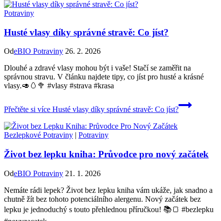
Potraviny
Husté vlasy díky správné stravě: Co jíst?
Od
eBIO Potraviny
26. 2. 2026
Dlouhé a zdravé vlasy mohou být i vaše! Stačí se zaměřit na
správnou stravu. V článku najdete tipy, co jíst pro husté a krásné
vlasy.🥑🥚🥦 #vlasy #strava #krasa
Přečtěte si více
Husté vlasy díky správné stravě: Co jíst?
Bezlepkové Potraviny
|
Potraviny
Život bez lepku kniha: Průvodce pro nový začátek
Od
eBIO Potraviny
21. 1. 2026
Nemáte rádi lepek? Život bez lepku kniha vám ukáže, jak snadno a
chutně žít bez tohoto potenciálního alergenu. Nový začátek bez
lepku je jednoduchý s touto přehlednou příručkou! 📚🍞 #bezlepku