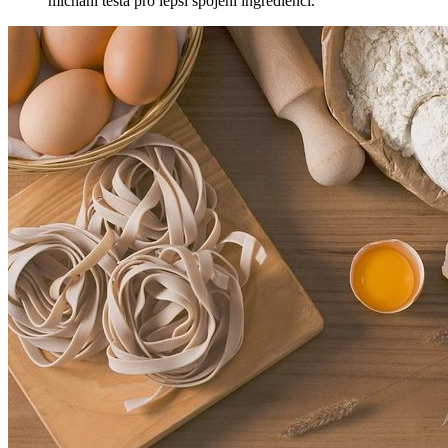
míchání ‌těsta pro lepší spojení ⁣ingrediencí.