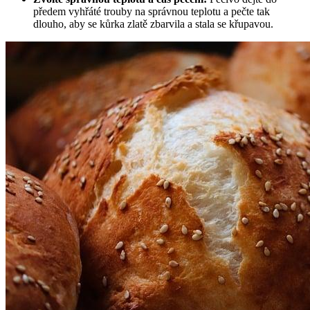
předem⁤ vyhřáté trouby na správnou teplotu a pečte tak
dlouho, ⁢aby‍ se kůrka zlatě zbarvila a stala se⁢ křupavou.