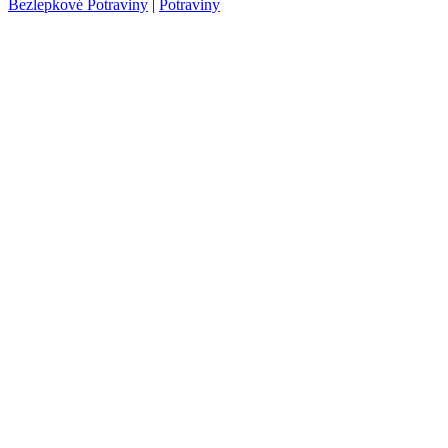
Bezlepkové Potraviny
|
Potraviny