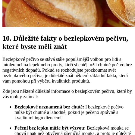
10. Důležité fakty ​o bezlepkovém pečivu,
které byste⁣ měli znát
Bezlepkové pečivo se stává stále populárnější volbou pro lidi s
⁣intolerancí na lepek ⁤nebo pro ⁤ty, kteří si chtějí užít chutné pečivo bez
negativních dopadů. Pokud ⁢se rozhodujete ‌prozkoumat svět
bezlepkového pečiva, je důležité znát některé základní fakta,‌ která
vám ⁣pomohou při výběru kvalitních produktů.
Zde jsou některé důležité informace o bezlepkovém pečivu, které by
vás mohly zajímat:
Bezlepkové neznamená bez‌ chutě:
I bezlepkové pečivo
může být ‌chutné a lahodné, pokud je pečeno správně s
kvalitními ingrediencemi.
Pečení bez‌ lepku může ​být výzvou:
Bezlepková mouka⁢ se
chová jinak ⁤než obyčejná pšeničná mouka, a proto je důležité