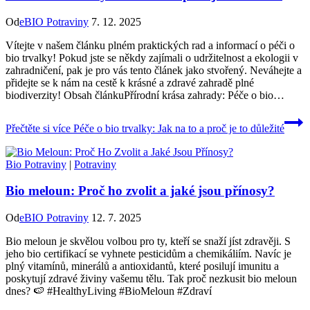
Od
eBIO Potraviny
7. 12. 2025
Vítejte v našem‌ článku plném praktických ‍rad ⁢a informací o‌ péči‍ o
bio ​trvalky! Pokud jste se někdy zajímali o udržitelnost ​a ekologii ​v
zahradničení, pak je pro vás⁢ tento článek ⁣jako stvořený. Neváhejte ​a
přidejte se⁣ k nám na‍ cestě k krásné a ​zdravé zahradě‍ plné
biodiverzity! Obsah článkuPřírodní ⁣krása‍ zahrady: Péče o ⁣bio…
Přečtěte si více
Péče o bio trvalky: Jak na to a proč je to důležité
Bio Potraviny
|
Potraviny
Bio meloun: Proč ho zvolit a jaké jsou přínosy?
Od
eBIO Potraviny
12. 7. 2025
Bio meloun je skvělou volbou pro ty, kteří se snaží jíst zdravěji. S
jeho bio certifikací se vyhnete pesticidům a chemikáliím. Navíc je
plný vitamínů, minerálů a antioxidantů, které posilují imunitu a
poskytují zdravé živiny vašemu tělu. Tak proč nezkusit bio meloun
dnes? 🍉 #HealthyLiving #BioMeloun #Zdraví