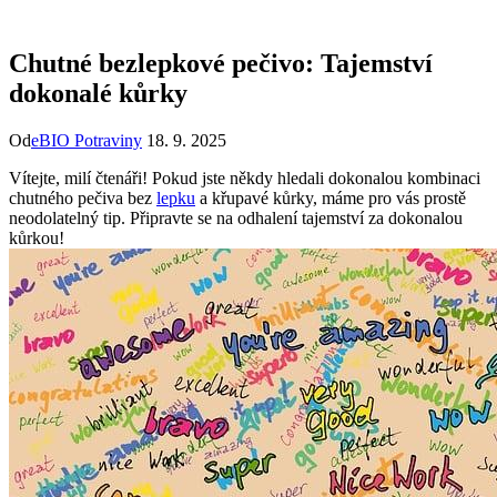
Chutné bezlepkové pečivo: Tajemství
dokonalé kůrky
Od
eBIO Potraviny
18. 9. 2025
Vítejte, milí čtenáři! Pokud jste někdy hledali dokonalou kombinaci
chutného ⁢pečiva bez
lepku
a křupavé kůrky, máme pro vás ​prostě
neodolatelný tip. Připravte se ​na odhalení tajemství za dokonalou
kůrkou!