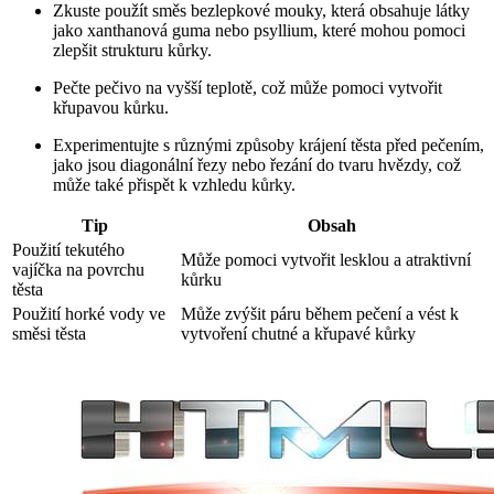
Zkuste použít⁣ směs bezlepkové mouky, která obsahuje‌ látky
jako‌ xanthanová guma​ nebo psyllium, ⁢které mohou pomoci
zlepšit strukturu kůrky.
Pečte pečivo na​ vyšší teplotě, což může pomoci vytvořit
křupavou kůrku.
Experimentujte s různými způsoby krájení těsta před pečením,
jako jsou diagonální řezy nebo řezání do tvaru ⁤hvězdy, což
může také přispět k vzhledu kůrky.
Tip
Obsah
Použití tekutého
Může pomoci vytvořit lesklou a atraktivní
vajíčka na povrchu
kůrku
těsta
Použití horké vody ve⁤
Může zvýšit páru během pečení‌ a vést k ​
směsi ‌těsta
vytvoření chutné ⁤a křupavé kůrky