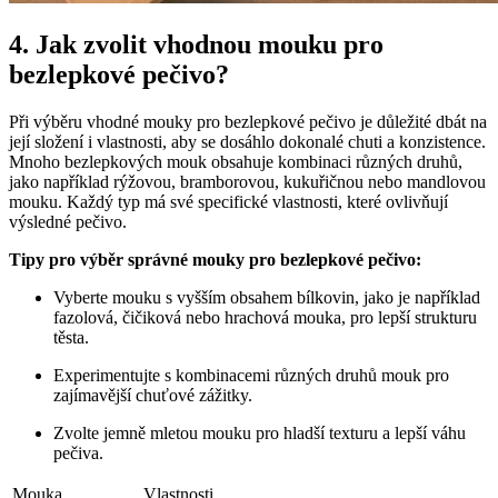
4. Jak zvolit vhodnou mouku pro
‌bezlepkové pečivo?
Při výběru vhodné mouky pro bezlepkové pečivo je⁢ důležité dbát na
její složení i vlastnosti, aby se dosáhlo dokonalé‍ chuti a konzistence.
⁢Mnoho bezlepkových mouk obsahuje ⁢kombinaci různých druhů,
jako například rýžovou, ⁤bramborovou, kukuřičnou nebo mandlovou
mouku. Každý⁢ typ má své specifické vlastnosti, které ovlivňují‌
výsledné pečivo.
Tipy pro výběr správné mouky pro bezlepkové ‌pečivo:
Vyberte mouku s vyšším⁣ obsahem bílkovin, jako je například
fazolová,‌ čičiková nebo hrachová mouka, pro lepší strukturu
těsta.
Experimentujte s⁤ kombinacemi různých⁢ druhů mouk pro
zajímavější⁤ chuťové zážitky.
Zvolte ⁢jemně mletou ‍mouku pro hladší⁢ texturu‍ a lepší váhu
pečiva.
Mouka
Vlastnosti