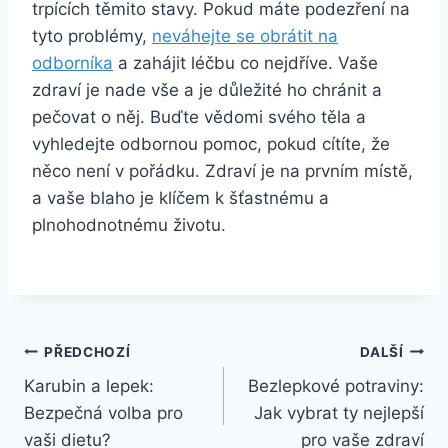
trpících těmito stavy. Pokud máte podezření na
tyto problémy,
neváhejte se obrátit na
odborníka
a zahájit léčbu co nejdříve. Vaše
zdraví je nade vše a je důležité ho chránit a
pečovat o něj. Buďte vědomi svého těla a
vyhledejte odbornou pomoc, pokud cítíte, že
něco není v pořádku. Zdraví je na prvním místě,
a vaše blaho je klíčem k šťastnému a
plnohodnotnému životu.
Navigace
PŘEDCHOZÍ
DALŠÍ
Karubin a lepek:
Bezlepkové potraviny:
pro
Bezpečná volba pro
Jak vybrat ty nejlepší
příspěvek
vaši dietu?
pro vaše zdraví