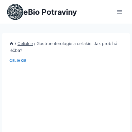
Přeskočit
eBio Potraviny
na
obsah
/
Celiakie
/
Gastroenterologie a celiakie: Jak probíhá
léčba?
CELIAKIE