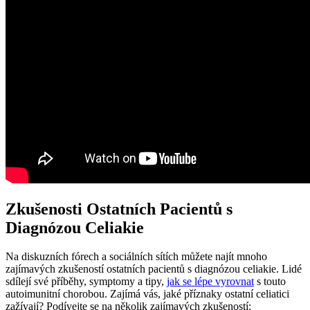
Zkušenosti Ostatních Pacientů s
Diagnózou Celiakie
Na diskuzních fórech a sociálních sítích můžete najít mnoho
zajímavých zkušeností ostatních pacientů s diagnózou celiakie. Lidé
sdílejí své příběhy, symptomy a tipy,
jak se lépe vyrovnat
s touto
autoimunitní chorobou. Zajímá vás, jaké příznaky ostatní celiatici
zažívají? Podívejte se na několik zajímavých zkušeností: