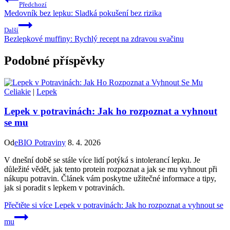
Předchozí
Medovník bez lepku: Sladká pokušení bez rizika
Další
Bezlepkové muffiny: Rychlý recept na zdravou svačinu
Podobné příspěvky
Celiakie
|
Lepek
Lepek v potravinách: Jak ho rozpoznat a vyhnout
se mu
Od
eBIO Potraviny
8. 4. 2026
V dnešní době se stále více lidí potýká s intolerancí lepku. Je
důležité vědět, jak tento protein rozpoznat a jak se mu vyhnout při
nákupu potravin. Článek vám poskytne užitečné informace a tipy,
jak si poradit s lepkem v potravinách.
Přečtěte si více
Lepek v potravinách: Jak ho rozpoznat a vyhnout se
mu