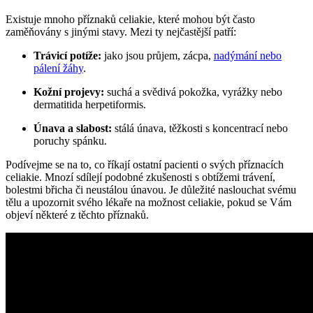
Existuje mnoho příznaků celiakie, které mohou být často
zaměňovány s jinými stavy. Mezi ty nejčastější patří:
Trávicí potíže:
jako jsou průjem, zácpa,
nadýmání nebo
pálení žáhy
.
Kožní projevy:
suchá a svědivá pokožka, vyrážky nebo
dermatitida herpetiformis.
Únava a slabost:
stálá únava, těžkosti s koncentrací nebo
poruchy spánku.
Podívejme se na to, co říkají ostatní pacienti o svých příznacích
celiakie. Mnozí sdílejí podobné zkušenosti s obtížemi trávení,
bolestmi břicha či neustálou únavou. Je důležité naslouchat svému
tělu a upozornit svého lékaře na možnost celiakie, pokud se Vám
objeví některé z těchto příznaků.