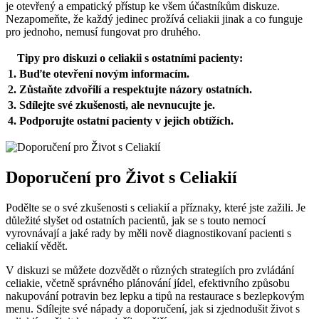
je otevřený a empatický přístup ke všem účastníkům diskuze.
Nezapomeňte, že každý jedinec prožívá celiakii jinak a co funguje
pro jednoho, nemusí fungovat pro druhého.
Tipy pro diskuzi o celiakii s ostatními pacienty:
1. Buďte otevření novým informacím.
2. Zůstaňte zdvořilí a respektujte názory ostatních.
3. Sdílejte své zkušenosti, ale nevnucujte je.
4. Podporujte ostatní pacienty v jejich obtížích.
Doporučení pro Život s Celiakií
Podělte se o své zkušenosti s celiakií a příznaky, které jste zažili. Je
důležité slyšet od ostatních pacientů, jak se s touto nemocí
vyrovnávají a jaké rady by měli nově diagnostikovaní pacienti s
celiakií vědět.
V diskuzi se můžete dozvědět o různých strategiích pro zvládání
celiakie, včetně správného plánování jídel, efektivního způsobu
nakupování potravin bez lepku a tipů na restaurace s bezlepkovým
menu. Sdílejte své nápady a doporučení, jak si zjednodušit život s