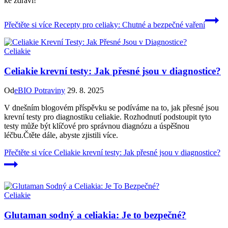
ke zdraví!
Přečtěte si více
Recepty pro celiaky: Chutné a bezpečné vaření
Celiakie
Celiakie krevní testy: Jak přesné jsou v diagnostice?
Od
eBIO Potraviny
29. 8. 2025
V dnešním blogovém příspěvku se podíváme na to, jak přesné jsou
krevní testy pro diagnostiku celiakie. Rozhodnutí podstoupit tyto
testy může být klíčové pro správnou diagnózu a úspěšnou
léčbu.Čtěte dále, abyste zjistili více.
Přečtěte si více
Celiakie krevní testy: Jak přesné jsou v diagnostice?
Celiakie
Glutaman sodný a celiakia: Je to bezpečné?