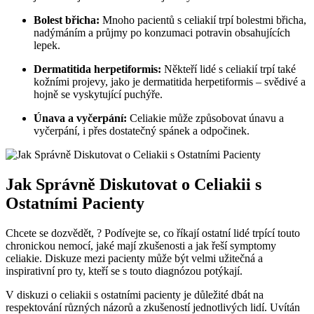
Bolest břicha:
Mnoho pacientů s celiakií trpí bolestmi břicha,
nadýmáním a průjmy po konzumaci potravin obsahujících
lepek.
Dermatitida herpetiformis:
Někteří lidé s celiakií trpí také
kožními projevy, jako je dermatitida herpetiformis – svědivé a
hojně se vyskytující puchýře.
Únava a vyčerpání:
Celiakie může způsobovat únavu a
vyčerpání, i přes dostatečný spánek a odpočinek.
Jak Správně Diskutovat o Celiakii s
Ostatními Pacienty
Chcete se dozvědět, ? Podívejte se, co říkají ostatní lidé trpící touto
chronickou nemocí, jaké mají zkušenosti a jak řeší symptomy
celiakie. Diskuze mezi pacienty může být velmi užitečná a
inspirativní pro ty, kteří se s touto diagnózou potýkají.
V diskuzi o celiakii s ostatními pacienty je důležité dbát na
respektování různých názorů a zkušeností jednotlivých lidí. Uvítán