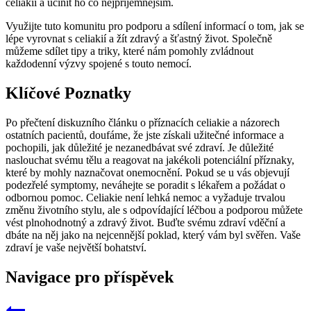
celiakií a učinit ho co nejpříjemnějším.
Využijte tuto komunitu pro podporu a sdílení informací o tom, jak se
lépe vyrovnat s celiakií a žít zdravý a šťastný život. Společně
můžeme sdílet tipy a triky, které nám pomohly zvládnout
každodenní výzvy spojené s touto nemocí.
Klíčové Poznatky
Po přečtení diskuzního článku o příznacích celiakie a názorech
ostatních pacientů, doufáme, že jste získali užitečné informace a
pochopili, jak důležité je nezanedbávat své zdraví. Je důležité
naslouchat svému tělu a reagovat na jakékoli potenciální příznaky,
které by mohly naznačovat onemocnění. Pokud se u vás objevují
podezřelé symptomy, neváhejte se poradit s lékařem a požádat o
odbornou pomoc. Celiakie není lehká nemoc a vyžaduje trvalou
změnu životního stylu, ale s odpovídající léčbou a podporou můžete
vést plnohodnotný a zdravý život. Buďte svému zdraví vděční a
dbáte na něj jako na nejcennější poklad, který vám byl svěřen. Vaše
zdraví je vaše největší bohatství.
Navigace pro příspěvek