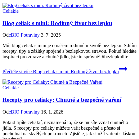
Celiakie
Blog celiak s mini: Rodinný život bez lepku
Od
eBIO Potraviny
3. 7. 2025
Můj blog celiak s mini je o našem rodinném životě bez lepku. Sdílím
recepty, tipy a zážitky spojené s bezlepkovou stravou. Pokud hledáte
inspiraci pro zdravé a chutné jídlo, jste tu správně! #bezlepkulife
Přečtěte si více
Blog celiak s mini: Rodinný život bez lepku
Celiakie
Recepty pro celiaky: Chutné a bezpečné vaření
Od
eBIO Potraviny
16. 1. 2026
Pokud trpíte celiakií, neznamená to, že se musíte vzdát chutného
jídla. S recepty pro celiaky můžete vařit bezpečně a přesto si
pochutnat na skvělých pokrmech. Zjistěte, jak si užít vaření s láskou