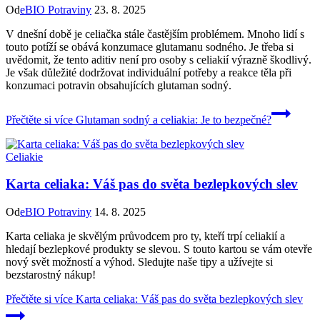
Od
eBIO Potraviny
23. 8. 2025
V dnešní době je celiačka stále častějším problémem. Mnoho lidí s
touto potíží se obává konzumace glutamanu sodného. Je třeba si
uvědomit, že tento aditiv není pro osoby s celiakií výrazně škodlivý.
Je však důležité dodržovat individuální potřeby a reakce těla při
konzumaci potravin obsahujících glutaman sodný.
Přečtěte si více
Glutaman sodný a celiakia: Je to bezpečné?
Celiakie
Karta celiaka: Váš pas do světa bezlepkových slev
Od
eBIO Potraviny
14. 8. 2025
Karta celiaka je skvělým průvodcem pro ty, kteří trpí celiakií a
hledají bezlepkové produkty se slevou. S touto kartou se vám otevře
nový svět možností a výhod. Sledujte naše tipy a užívejte si
bezstarostný nákup!
Přečtěte si více
Karta celiaka: Váš pas do světa bezlepkových slev