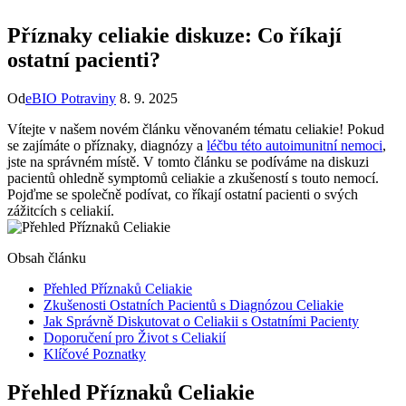
Příznaky celiakie diskuze: Co říkají
ostatní pacienti?
Od
eBIO Potraviny
8. 9. 2025
Vítejte v našem novém článku věnovaném tématu celiakie! Pokud
se zajímáte o příznaky, diagnózy a
léčbu této autoimunitní nemoci
,
jste na správném místě. V tomto článku se podíváme na diskuzi
pacientů ohledně symptomů celiakie a zkušeností s touto nemocí.
Pojďme se společně podívat, co říkají ostatní pacienti o svých
zážitcích s celiakií.
Obsah článku
Přehled Příznaků Celiakie
Zkušenosti Ostatních Pacientů s Diagnózou Celiakie
Jak Správně Diskutovat o Celiakii s Ostatními Pacienty
Doporučení pro Život s Celiakií
Klíčové Poznatky
Přehled Příznaků Celiakie