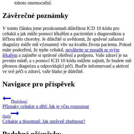
tohoto⁢ onemocnění.
Závěrečné poznámky
V tomto článku jsme ‌prozkoumali důležitost ICD 10 kódu pro
celiakii a jak může pomoci lékařům a pacientům s⁤ diagnostikou a
léčbou této choroby. Je důležité si uvědomit, že správné zařazení
diagnózy může mít významný vliv ‍na kvalitu ⁣života pacienta. ⁢Pokud
máte podezření,⁣ že trpíte celiakií,
neváhejte se poradit se svým
lékařem
a zajistěte⁢ si správné ⁢ošetření a podporu. ‍Vaše zdraví⁤ je na
prvním místě, a s pomocí⁢ ICD 10 kódu můžete zajistit, že​ budete mít
přesnou ⁤diagnózu a odpovídající péči. ⁢Buďte informovaní⁤ a aktivní
⁢ve své péči‌ o zdraví, vaše blaho je důležité.
Navigace pro příspěvek
Předchozí
Příznaky celiakie u dětí: Jak je včas rozpoznat
Další
Celiakie a tloustnutí: Jak správně zhubnout?
Podobné příspěvky