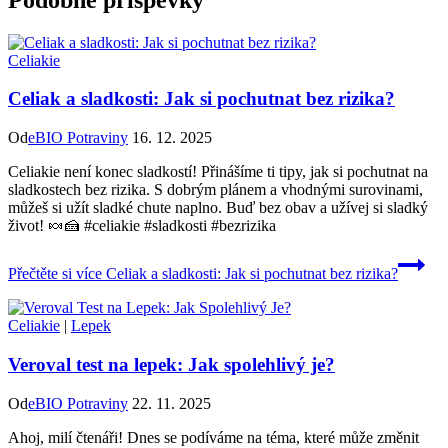
Celiakie
Celiak a sladkosti: Jak si pochutnat bez rizika?
Od
eBIO Potraviny
16. 12. 2025
Celiakie není konec sladkostí! Přinášíme ti tipy, jak si pochutnat na
sladkostech bez rizika. S dobrým plánem a vhodnými surovinami,
můžeš si užít sladké chute naplno. Buď bez obav a užívej si sladký
život! 🍬🍰 #celiakie #sladkosti #bezrizika
Přečtěte si více
Celiak a sladkosti: Jak si pochutnat bez rizika?
Celiakie
|
Lepek
Veroval test na lepek: Jak spolehlivý je?
Od
eBIO Potraviny
22. 11. 2025
Ahoj, milí čtenáři! Dnes se podíváme na téma, které může změnit