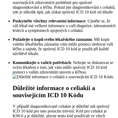
souvisejících zdravotních​ problémů pro správné
diagnostikování a léčbu. Pokud jste​ diagnostikováni ⁤s celiakií,
zde je několik tipů, jak získat správný⁢ ICD ‌10 kód od lékaře:
Poskytněte ⁤všechny relevantní informace
: Ujistěte se,⁢ že
váš lékař má veškeré informace o vaší diagnóze, laboratorních
testech a symptomech spojených s celiakií.
Požádejte o‍ kopii svého lékařského⁢ záznamu
: ‌Mít kopii⁢
vašeho lékařského záznamu⁣ vám může pomoci sledovat vaši
léčbu ‍a zajistit, ​že správný ICD 10 kód ⁢je použit při‍ každé
návštěvě lékaře.
Komunikujte o vašich potřebách
: Nebojte se diskutovat se
svým lékařem o tom, jak ⁣vám může správný ICD 10 kód
pomoci s vaším zdravotním ‌stavem a léčbou.
Důležité‍ informace o celiakii ‍a
souvisejícím ICD 10 Kódu
V ⁣případě diagnostikované celiakie je důležité mít správný
ICD 10 kód pro tuto ⁣poruchu trávení. Kód pro ‍celiakii je⁤
K90.0 ⁤a je důležité, abyste tento kód používali ve všech