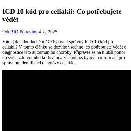
ICD 10 kód pro celiakii: Co potřebujete
vědět
Od
eBIO Potraviny
4. 8. 2025
Víte, jak jednoduché‌ může být ⁤najít správný ICD ​10 kód pro
celiakii? V tomto článku se‌ dozvíte všechno, co potřebujete vědět o
diagnostice této autoimunitní choroby. Připravte‌ se na hlubší ponor
do světa‌ zdravotního kódování​ a získání nezbytných informací pro
⁤správnou identifikaci​ diagnózy celiakie.