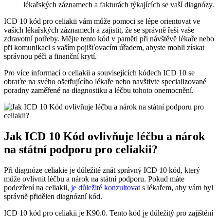
lékařských záznamech ​a fakturách​ týkajících se vaší diagnózy.
ICD⁣ 10 kód⁤ pro celiakii vám ⁣může pomoci se lépe orientovat ve
vašich lékařských záznamech a zajistit, že se správně řeší vaše
zdravotní potřeby. Mějte tento kód v paměti při návštěvě lékaře nebo
‌při komunikaci s vaším ‍pojišťovacím úřadem, abyste mohli získat
‍správnou péči a finanční krytí.
Pro více ‍informací⁣ o ⁣celiakii a‍ souvisejících kódech⁤ ICD 10 ​se
obraťte na svého ošetřujícího lékaře nebo navštivte specializované
poradny zaměřené na diagnostiku a léčbu tohoto onemocnění.
Jak ICD 10⁣ Kód ovlivňuje ‍léčbu‍ a nárok⁢
na státní podporu pro celiakii?
Při diagnóze celiakie je důležité znát správný ⁢ICD 10 kód, který
může ovlivnit léčbu a nárok na státní podporu.⁣ Pokud máte
podezření na celiakii,
je ⁣důležité ‍konzultovat
s lékařem, aby vám​ byl​
správně přidělen diagnózní kód.
ICD 10 kód pro celiakii je K90.0. Tento kód je ⁢důležitý pro zajištění