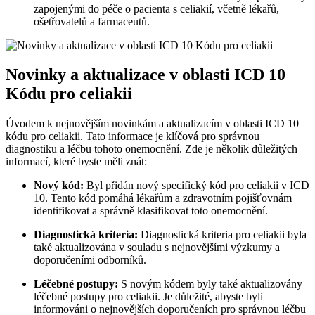
zapojenými do péče o pacienta s ‌celiakií, včetně ⁢lékařů,
ošetřovatelů ‍a farmaceutů.
Novinky a aktualizace v ⁢oblasti ICD​ 10
⁢Kódu⁢ pro celiakii
Úvodem k nejnovějším novinkám a aktualizacím v‌ oblasti ICD 10
kódu pro celiakii. Tato informace je klíčová pro správnou
diagnostiku a⁢ léčbu tohoto onemocnění. Zde je několik důležitých ​
informací, které byste měli ‍znát:
Nový kód:
Byl přidán nový specifický kód pro celiakii v ICD
10. Tento kód‍ pomáhá lékařům ⁣a⁢ zdravotním pojišťovnám
‌identifikovat a správně klasifikovat​ toto onemocnění.
Diagnostická kriteria:
Diagnostická kriteria pro celiakii byla
také​ aktualizována v souladu ⁤s nejnovějšími⁢ výzkumy a
doporučeními odborníků.
Léčebné postupy:
S ⁣novým kódem byly také aktualizovány
léčebné postupy pro celiakii.‍ Je důležité, ⁢abyste byli
informováni o nejnovějších ⁤doporučeních pro správnou‍ léčbu