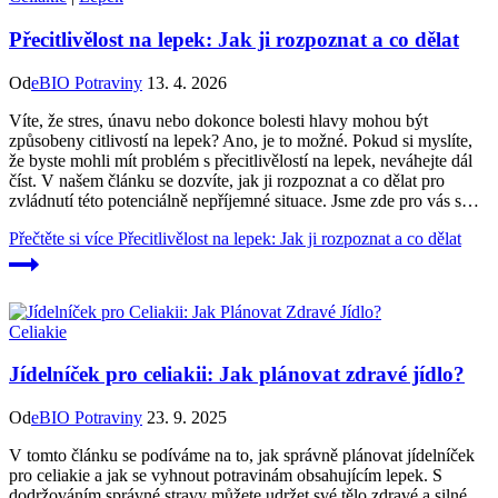
Přecitlivělost na lepek: Jak ji rozpoznat a co dělat
Od
eBIO Potraviny
13. 4. 2026
Víte, že stres, únavu nebo dokonce bolesti hlavy mohou být
způsobeny citlivostí na lepek? Ano, je to možné. Pokud si myslíte,
že byste mohli mít problém s přecitlivělostí na lepek, neváhejte dál
číst. V našem článku se dozvíte, jak ji rozpoznat a co dělat pro
zvládnutí této potenciálně nepříjemné situace. Jsme zde pro vás s…
Přečtěte si více
Přecitlivělost na lepek: Jak ji rozpoznat a co dělat
Celiakie
Jídelníček pro celiakii: Jak plánovat zdravé jídlo?
Od
eBIO Potraviny
23. 9. 2025
V tomto článku se podíváme na to, jak správně plánovat jídelníček
pro celiakie a jak se vyhnout potravinám obsahujícím lepek. S
dodržováním správné stravy můžete udržet své tělo zdravé a silné.