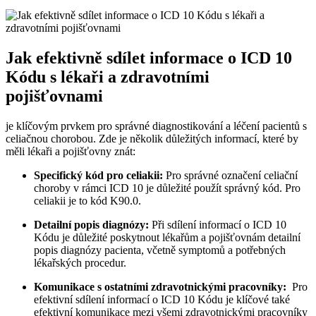
Jak efektivně sdílet informace o ICD⁣ 10
Kódu⁣ s lékaři a zdravotními
pojišťovnami
je klíčovým prvkem pro správné diagnostikování a​ léčení pacientů s
celiačnou chorobou.⁤ Zde⁢ je několik důležitých informací, které ‍by
měli lékaři a pojišťovny znát:
Specifický kód pro celiakii:
Pro správné označení celiační⁤
choroby v rámci⁤ ICD ⁣10 ‌je důležité použít správný kód. Pro
celiakii⁣ je to ‍kód K90.0.
Detailní ​popis diagnózy:
Při sdílení informací⁢ o ICD ⁣10
Kódu je‌ důležité poskytnout lékařům a pojišťovnám detailní
popis diagnózy pacienta, včetně⁣ symptomů a​ potřebných
lékařských procedur.
Komunikace s ostatními ⁢zdravotnickými pracovníky:
‌ Pro
efektivní sdílení informací o⁤ ICD 10 ​Kódu je klíčové také
efektivní komunikace mezi všemi zdravotnickými pracovníky