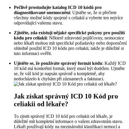
Pečlivě⁣ prostudujte‍ katalog ICD 10 kódů⁤ pro
diagnostikované onemocnění
: Ujistěte se, že si přečtete
všechny možné kódy spojené s celiakií a vyberte ⁣ten nejvíce
odpovídající ‍vašemu stavu.
Zjistěte, zda existují nějaké specifické pokyny pro použití
kódu pro celiakii
: Některé zdravotní pojišťovny, nemocnice
nebo lékaři mohou mít specifické požadavky nebo doporučení
ohledně​ použití‍ ICD 10 kódu pro celiakii, takže je důležité si
tuto informaci ověřit.
Ujistěte⁣ se, ⁣že používáte správný ⁢formát kódu
: ⁢Každý ICD
10 ⁤kód má ‍konkrétní formát, který musí být​ dodržen. Ujistěte
se,‍ že váš kód ‍je napsán správně a kompletně, aby
nedocházelo ⁤k chybám při záznamech a fakturaci.
Jak získat správný ⁢ICD 10 Kód⁤ pro
celiakii ​od lékaře?
To zjistit správný ICD 10‌ kód pro celiakii od lékaře, ⁣je
důležité mít kompletní informace o vašem zdravotním stavu.
Lékaři ​používají ⁣kódy na mezinárodní klasifikaci nemocí a