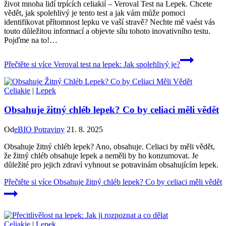
život mnoha lidí trpících celiakií – Veroval Test na Lepek. Chcete
vědět, jak spolehlivý je tento test a jak vám může pomoci
identifikovat přítomnost lepku ve vaší stravě? Nechte mě vaést vás
touto důležitou informací a objevte sílu tohoto inovativního testu.
Pojďme na to!…
Přečtěte si více
Veroval test na lepek: Jak spolehlivý je?
Celiakie
|
Lepek
Obsahuje žitný chléb lepek? Co by celiaci měli vědět
Od
eBIO Potraviny
21. 8. 2025
Obsahuje žitný chléb lepek? Ano, obsahuje. Celiaci by měli vědět,
že žitný chléb obsahuje lepek a neměli by ho konzumovat. Je
důležité pro jejich zdraví vyhnout se potravinám obsahujícím lepek.
Přečtěte si více
Obsahuje žitný chléb lepek? Co by celiaci měli vědět
Celiakie
|
Lepek