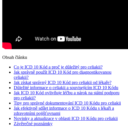
Obsah článku
Co je ​ICD 10 Kód a proč je důležitý ‍pro ⁤celiakii?
Jak správně použít ICD ‍10 ⁣Kód pro diagnostikovanou
celiakii?
Jak získat správný ⁢ICD 10 Kód⁤ pro celiakii ​od lékaře?
Důležité‍ informace o celiakii ‍a souvisejícím ICD 10 Kódu
Jak ICD 10⁣ Kód ovlivňuje ‍léčbu‍ a nárok⁢ na státní podporu
pro celiakii?
Tipy pro správné⁤ dokumentování ICD 10 Kódu ⁢pro celiakii
Jak efektivně sdílet informace o ICD⁣ 10 Kódu⁣ s lékaři a
zdravotními pojišťovnami
Novinky a aktualizace v ⁢oblasti ICD​ 10 ⁢Kódu⁢ pro celiakii
Závěrečné poznámky