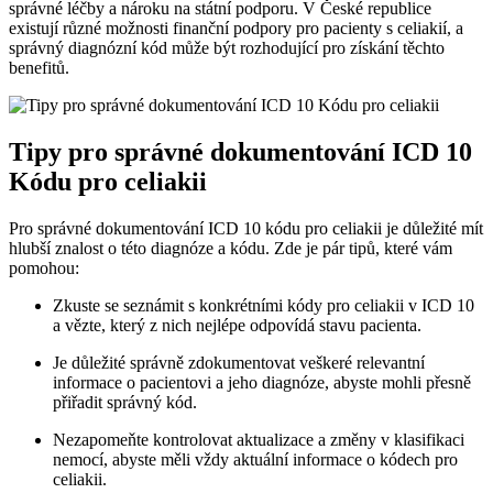
správné ⁣léčby a ⁣nároku na státní podporu. V České republice
existují různé možnosti finanční podpory pro pacienty s celiakií, a⁢
správný diagnózní kód‌ může být rozhodující pro získání těchto⁢
benefitů.
Tipy pro správné⁤ dokumentování ICD 10
Kódu ⁢pro celiakii
Pro správné ​dokumentování ICD 10 kódu pro celiakii​ je důležité mít
hlubší⁣ znalost o ‌této diagnóze ⁤a kódu. Zde je‍ pár tipů, které vám
pomohou:
Zkuste se seznámit s konkrétními kódy pro‌ celiakii v ICD 10
a vězte,⁣ který⁤ z nich nejlépe odpovídá stavu⁣ pacienta.
Je ⁤důležité správně zdokumentovat veškeré relevantní
informace o pacientovi a jeho diagnóze, abyste mohli přesně
přiřadit⁣ správný kód.
Nezapomeňte kontrolovat aktualizace a ⁤změny v ⁤klasifikaci⁤
nemocí, abyste ​měli vždy aktuální‌ informace ​o kódech pro⁤
celiakii.