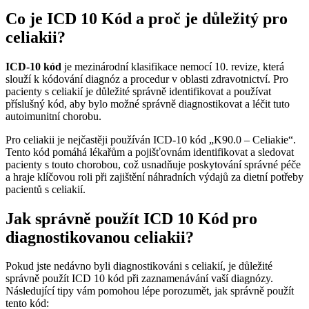
Co je ​ICD 10 Kód a proč je důležitý ‍pro
⁤celiakii?
ICD-10 kód
⁢je ⁣mezinárodní klasifikace‍ nemocí 10. revize,⁢ která⁤
slouží k ‍kódování ⁤diagnóz a procedur ‌v‌ oblasti ​zdravotnictví. Pro
pacienty ⁤s​ celiakií ⁣je důležité ⁣správně identifikovat‌ a používat
příslušný kód, aby bylo⁣ možné‍ správně ⁤diagnostikovat a léčit tuto
⁤autoimunitní chorobu.
Pro‌ celiakii je nejčastěji‍ používán ICD-10 kód ​„K90.0 – Celiakie“.
Tento ‍kód pomáhá lékařům a pojišťovnám identifikovat ⁢a sledovat
pacienty s touto⁤ chorobou, což usnadňuje poskytování⁣ správné péče
a hraje klíčovou roli při zajištění náhradních výdajů za dietní potřeby‌
pacientů s celiakií.
Jak správně použít ICD ‍10 ⁣Kód pro
diagnostikovanou celiakii?
Pokud jste nedávno ​byli⁣ diagnostikováni s celiakií, je důležité
‍správně použít ICD 10⁢ kód‍ při zaznamenávání vaší diagnózy.
Následující tipy vám pomohou lépe porozumět, ‌jak správně ⁢použít
tento‌ kód: