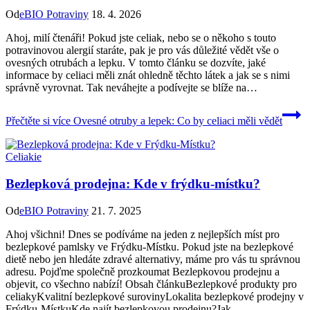
Od
eBIO Potraviny
18. 4. 2026
Ahoj, milí čtenáři! Pokud jste celiak, nebo se o někoho s touto
potravinovou alergií staráte, pak je pro vás důležité vědět vše o
ovesných otrubách a lepku. V tomto článku se dozvíte, jaké
informace by celiaci měli znát ohledně těchto látek a jak se s nimi
správně vyrovnat. Tak neváhejte a podívejte se blíže na…
Přečtěte si více
Ovesné otruby a lepek: Co by celiaci měli vědět
Celiakie
Bezlepková prodejna: Kde v frýdku-místku?
Od
eBIO Potraviny
21. 7. 2025
Ahoj všichni! Dnes se podíváme na jeden z nejlepších míst pro
bezlepkové pamlsky ve Frýdku-Místku. Pokud jste na bezlepkové
dietě nebo jen hledáte zdravé alternativy, máme pro vás tu správnou
adresu. Pojďme společně prozkoumat Bezlepkovou prodejnu a
objevit, co všechno nabízí! Obsah článkuBezlepkové produkty pro
celiakyKvalitní bezlepkové surovinyLokalita bezlepkové prodejny v
Frýdku-MístkuKde najít bezlepkovou prodejnu?Jak…