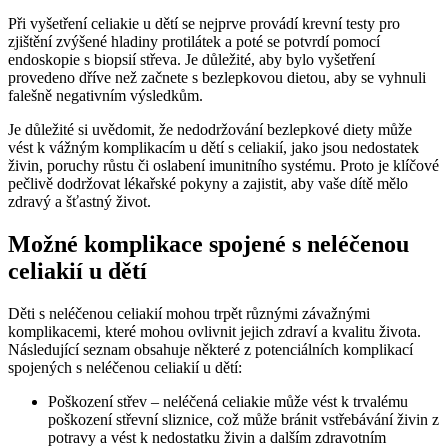
Při ⁢vyšetření celiakie u dětí se nejprve provádí ⁢krevní testy⁣ pro
zjištění​ zvýšené hladiny ‌protilátek a⁢ poté se potvrdí pomocí
endoskopie s biopsií střeva. Je důležité, ‌aby bylo vyšetření
provedeno⁤ dříve než začnete s bezlepkovou dietou, aby se vyhnuli
falešně negativním výsledkům.
Je​ důležité si uvědomit, že⁣ nedodržování bezlepkové⁣ diety ‌může ​
vést k vážným komplikacím u dětí​ s ⁣celiakií, jako jsou⁤ nedostatek⁤
živin, poruchy růstu či oslabení‍ imunitního systému. ​Proto je ⁢klíčové
⁢pečlivě dodržovat lékařské pokyny a zajistit,⁣ aby ⁣vaše ⁢dítě mělo
⁤zdravý a⁣ šťastný život.
Možné komplikace spojené ‌s neléčenou
⁣celiakií u dětí
Děti s neléčenou celiakií mohou trpět různými závažnými⁢
komplikacemi,​ které mohou ovlivnit⁣ jejich zdraví a⁣ kvalitu života.
Následující seznam⁢ obsahuje některé z potenciálních komplikací
‍spojených s neléčenou celiakií u dětí:
Poškození střev – ⁣neléčená celiakie⁤ může vést k trvalému
poškození střevní sliznice, což ‌může bránit vstřebávání živin‌ z⁤
potravy⁤ a vést k‌ nedostatku⁣ živin a​ dalším zdravotním