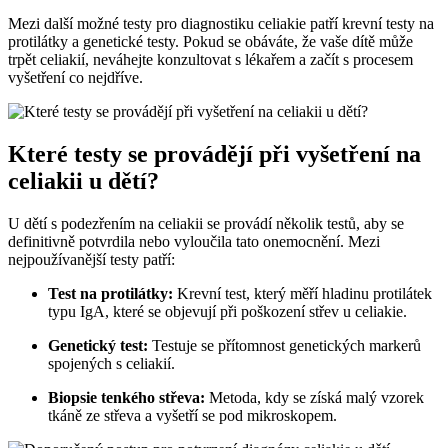
Mezi⁤ další‍ možné testy pro‌ diagnostiku celiakie​ patří‌ krevní testy ⁢na‌
protilátky a genetické testy. Pokud se obáváte,‍ že vaše⁢ dítě může
trpět celiakií, neváhejte konzultovat s⁣ lékařem a začít ⁤s procesem
vyšetření⁤ co nejdříve.
Které testy‌ se provádějí⁤ při​ vyšetření na
celiakii u dětí?
U⁢ dětí⁣ s podezřením na celiakii se provádí⁢ několik ​testů, aby​ se
definitivně potvrdila‌ nebo vyloučila tato onemocnění. Mezi
nejpoužívanější ⁢testy patří:
Test‌ na protilátky:
Krevní test, který měří hladinu ‌protilátek
typu ‌IgA,⁢ které se objevují při poškození střev u ⁤celiakie.
Genetický test:
Testuje se přítomnost ‍genetických ​markerů
‍spojených⁢ s celiakií.
Biopsie tenkého střeva:
‌Metoda, kdy se ​získá ‍malý vzorek
tkáně ​ze střeva ​a vyšetří ‌se ⁣pod ‍mikroskopem.