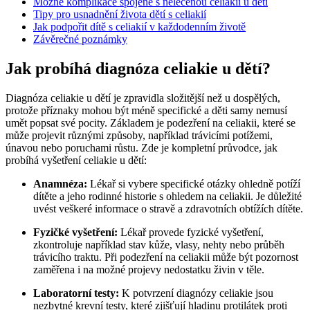
Možné komplikace spojené ‌s neléčenou ⁣celiakií u dětí
Tipy pro ​usnadnění života dětí s celiakií
Jak podpořit‍ dítě s celiakií v každodenním ‌životě
Závěrečné poznámky
Jak probíhá diagnóza‌ celiakie u dětí?
Diagnóza celiakie u dětí⁢ je zpravidla složitější​ než u dospělých,
protože příznaky mohou být méně⁢ specifické a děti samy nemusí
umět popsat své pocity. Základem ⁢je podezření na celiakii, ⁤které‍ se
může projevit různými způsoby, například trávicími potížemi,
únavou nebo poruchami růstu. ‍Zde je⁤ kompletní průvodce, jak
⁤probíhá vyšetření celiakie u dětí:
Anamnéza:
Lékař si⁤ vybere specifické otázky⁢ ohledně potíží⁤
dítěte a ‍jeho rodinné historie s ⁢ohledem na ⁣celiakii. Je důležité⁤
uvést ⁤veškeré ⁢informace o stravě⁢ a zdravotních ​obtížích ​dítěte.
Fyzičké vyšetření:
Lékař provede fyzické⁣ vyšetření,
zkontroluje například stav kůže, vlasy,‌ nehty nebo průběh
trávicího ⁣traktu. Při podezření na⁣ celiakii‌ může být pozornost
zaměřena i na ​možné projevy⁣ nedostatku živin v těle.
Laboratorní testy:
K⁢ potvrzení diagnózy celiakie jsou
⁢nezbytné krevní testy, které zjišťují‍ hladinu ⁣protilátek ⁣proti