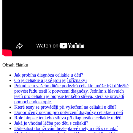
Obsah článku
Jak probíhá diagnóza‌ celiakie u dětí?
Co⁣ je celiakie a jaké‌ jsou ⁢její příznaky?
Pokud se u vašeho dítěte podezírá celiakie,​ může být ⁢důležité⁢
provést řadu testů k potvrzení diagnózy. Jedním z hlavních‍
testů pro⁣ celiakii je ​biopsie tenkého střeva,‍ která se provádí
pomocí endoskopie.
Které testy‌ se provádějí⁤ při​ vyšetření na celiakii u dětí?
Doporučený postup pro ​potvrzení diagnózy celiakie u dětí
Role biopsie tenkého ​střeva při diagnostice celiakie u dětí
Jaká je‌ vhodná ‌léčba pro děti s celiakií?
Důležitost dodržování bezlepkové diety u dětí s ⁢celiakií