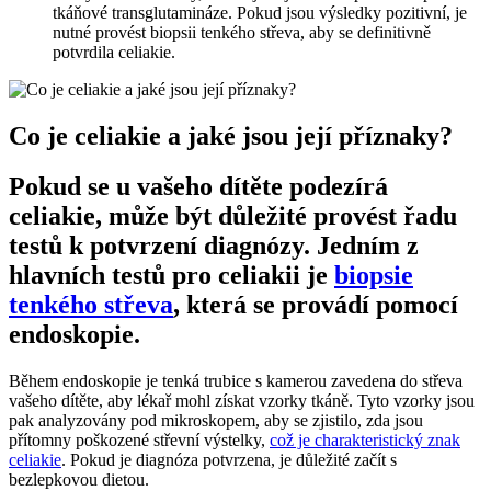
⁢tkáňové ‌transglutamináze. Pokud ​jsou ‌výsledky pozitivní, je‌
nutné ‍provést biopsii⁣ tenkého ‍střeva, aby se definitivně
potvrdila celiakie.
Co⁣ je celiakie a jaké‌ jsou ⁢její příznaky?
Pokud se u vašeho dítěte podezírá
celiakie,​ může být ⁢důležité⁢ provést řadu
testů k potvrzení diagnózy. Jedním z
hlavních‍ testů pro⁣ celiakii je ​
biopsie
tenkého střeva
,‍ která se provádí pomocí
endoskopie.
Během endoskopie ⁤je ​tenká ⁤trubice s kamerou‍ zavedena ⁢do střeva
⁤vašeho dítěte, ‍aby ⁢lékař‌ mohl získat⁣ vzorky​ tkáně. Tyto⁢ vzorky ‌jsou
pak analyzovány⁣ pod mikroskopem, aby se zjistilo, zda jsou
přítomny poškozené střevní výstelky,
což je charakteristický znak
celiakie
. Pokud je ‌diagnóza potvrzena, je ⁤důležité ⁣začít s‌
bezlepkovou dietou.