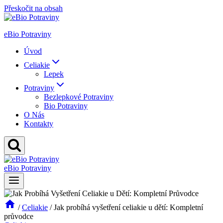
Přeskočit na obsah
eBio Potraviny
Úvod
Celiakie
Lepek
Potraviny
Bezlepkové Potraviny
Bio Potraviny
O Nás
Kontakty
eBio Potraviny
/
Celiakie
/
Jak probíhá vyšetření celiakie u dětí: Kompletní
průvodce