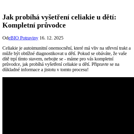
Jak probíhá vyšetření celiakie u dětí:
Kompletní průvodce
Od
eBIO Potraviny
16. 12. 2025
Celiakie⁤ je autoimunitní‌ onemocnění, které má vliv na střevní trakt ​a
může ⁤být obtížné diagnostikovat u dětí.⁣ Pokud se obáváte, že vaše
dítě trpí tímto stavem, nebojte se ​- ⁤máme ⁣pro vás kompletní
průvodce,⁢ jak ​probíhá vyšetření celiakie​ u dětí. Připravte ​se na
důkladné‌ informace a jistotu v tomto⁣ procesu!