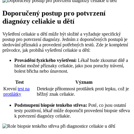
Doporučený postup pro ​potvrzení
diagnózy celiakie u dětí
Vyšetření celiakie ​u​ dětí⁣ může být složité⁤ a vyžaduje specifický⁤
postup​ pro potvrzení diagnózy.⁢ Jedním z doporučených postupů⁢ je
sledování⁣ příznaků a⁣ provedení potřebných testů.‍ Zde je kompletní‍
průvodce, jak probíhá vyšetření celiakie u dětí:
Provádění fyzického vyšetření:
‍Lékař ⁣bude​ zkoumat dítě a
hledat možné příznaky celiakie, jako jsou⁣ poruchy trávení,
⁢bolest břicha nebo únavnost.
Test
Význam
Krevní
test na
Detekuje přítomnost protilátek proti lepku, což je⁤
protilátky
běžný ‌znak celiakie.
Podstoupení biopsie tenkého střeva:
⁢Poté, co jsou ostatní
testy⁢ pozitivní, lékař ⁤může doporučit provedení ‍biopsie střeva
k potvrzení diagnózy celiakie.