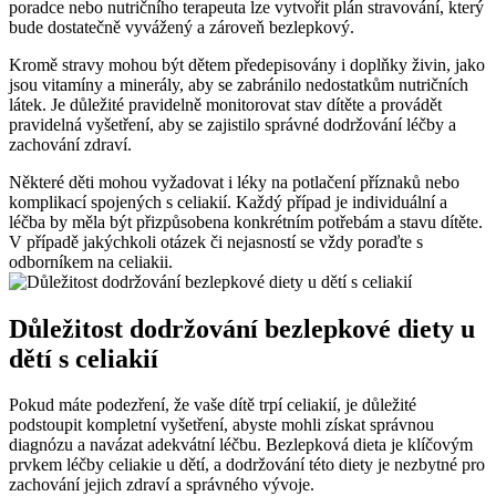
poradce‍ nebo ‍nutričního terapeuta lze vytvořit ​plán⁤ stravování, ‌který
bude dostatečně vyvážený a zároveň‌ bezlepkový.
Kromě stravy ⁤mohou být dětem předepisovány⁣ i doplňky živin, ⁣jako
​jsou ⁤vitamíny a minerály, aby se zabránilo nedostatkům nutričních
látek. Je důležité​ pravidelně monitorovat stav⁣ dítěte ⁤a provádět
pravidelná vyšetření, aby ⁣se zajistilo správné⁢ dodržování léčby a
zachování zdraví.
Některé děti ⁤mohou vyžadovat i léky ⁤na potlačení příznaků nebo
komplikací spojených⁢ s celiakií. Každý případ ⁤je individuální a⁤
léčba‌ by měla být ‍přizpůsobena konkrétním potřebám a stavu dítěte.⁤
V případě jakýchkoli⁤ otázek či nejasností se ⁢vždy poraďte s
⁣odborníkem na celiakii.
Důležitost dodržování bezlepkové diety u
dětí s ⁢celiakií
Pokud máte podezření, ‌že⁣ vaše dítě trpí‍ celiakií, je důležité
podstoupit kompletní vyšetření,⁤ abyste mohli ‌získat⁣ správnou
diagnózu a navázat adekvátní‌ léčbu.‍ Bezlepková dieta je klíčovým
prvkem léčby celiakie​ u ⁢dětí, a dodržování této diety je ⁤nezbytné pro
⁣zachování⁤ jejich zdraví a správného vývoje.