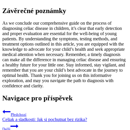
Závěrečné poznámky
As we​ conclude ‍our comprehensive guide on the process‍ of⁤
diagnosing celiac disease in ‌children, it’s clear​ that ​early detection‌
and‌ proper evaluation⁢ are essential for ‍the well-being of ⁢young
patients. ⁢By understanding the symptoms, testing ‌methods, and
treatment options outlined ⁤in this article, you‍ are equipped with ‍the⁢
knowledge to advocate for your child’s⁤ health and seek appropriate
medical attention ⁢when​ necessary. ‌Remember, a⁤ timely⁢ diagnosis
can⁢ make ⁣all the difference in ⁤managing celiac disease and ensuring
a healthy future‍ for⁢ your ⁤little one. Stay informed,​ stay vigilant, ‌and
remember that you‌ are your child’s best advocate in the journey to
optimal health. Thank you⁢ for joining us on ‍this informative
exploration, and ‍may you‌ navigate‍ the⁣ path to diagnosis ⁢with
confidence and clarity.
Navigace pro příspěvek
Předchozí
Celiak a sladkosti: Jak si pochutnat bez rizika?
Další