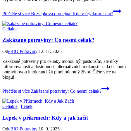
Přečtěte si více
Bezlepková prodejna: Kde v frýdku-místku?
Celiakie
Zakázané potraviny: Co nesmí celiak?
Od
eBIO Potraviny
12. 11. 2025
Zakázané potraviny pro celiaky mohou být pastouším, ale díky
informovanosti a dostupnosti alternativních možností se dá i s touto
potravinovou intolerancí žít plnohodnotný život. Čtěte více na
blogu!
Přečtěte si více
Zakázané potraviny: Co nesmí celiak?
Celiakie
|
Lepek
Lepek v příkrmech: Kdy a jak začít
Od
eBIO Potraviny
10. 9. 2025