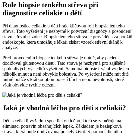
Role biopsie tenkého ​střeva při
diagnostice celiakie u dětí
Při diagnostice celiakie u dětí hraje klíčovou roli‌ biopsie tenkého
střeva. Toto ‍vyšetření je nezbytné‌ k potvrzení diagnózy a posoudení‌
stavu střevní ⁢sliznice. Biopsie ‌tenkého střeva je prováděna za použití
endoskopie, ⁢která umožňuje⁣ lékaři⁢ získat vzorek⁣ střevní tkáně ​k
analýze.
Před provedením⁣ biopsie tenkého střeva je nutné, aby pacient⁢
dodržoval ⁢glutenovou dietu. Tato strava je nezbytná pro zajištění
spolehlivých výsledků vyšetření. Samotná biopsie trvá obvykle jen
několik minut a není⁤ obvykle bolestivá. Po vyšetření může‍ mít dítě
mírné potíže s ⁤krátkodobou ⁢bolestí​ břicha nebo nevolností,⁣ které
však obvykle rychle odezní.
Jaká je‌ vhodná ‌léčba pro děti s celiakií?
Děti s celiakií vyžadují specifickou léčbu, která se ⁢zaměřuje na
‍eliminaci potravin‌ obsahujících lepek.⁣ Základem je bezlepková
‍strava, která bude dodržována ‍po celý život. ​S pomocí dietního