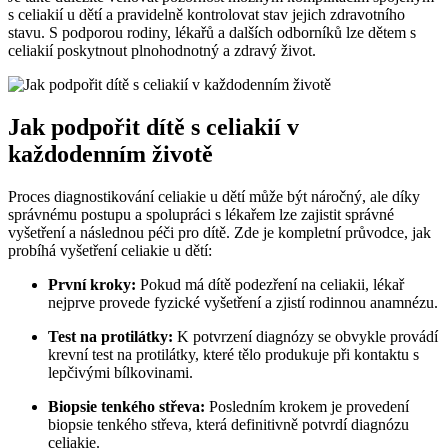
s celiakií‌ u dětí a ‍pravidelně kontrolovat stav jejich zdravotního
stavu. S podporou‍ rodiny, lékařů a dalších odborníků⁣ lze dětem s
celiakií poskytnout plnohodnotný a zdravý život.
Jak podpořit‍ dítě s celiakií v
každodenním ‌životě
Proces diagnostikování celiakie u dětí‍ může být náročný,​ ale díky
správnému postupu a spolupráci s‌ lékařem lze zajistit správné​
vyšetření a následnou péči pro dítě. Zde je kompletní​ průvodce, jak
probíhá vyšetření celiakie ‌u dětí:
První kroky:
Pokud ‍má dítě podezření na celiakii, lékař
⁤nejprve provede ​fyzické vyšetření a zjistí rodinnou anamnézu.
Test na protilátky:
K potvrzení⁤ diagnózy se obvykle provádí
krevní test⁣ na protilátky, které ‍tělo produkuje​ při kontaktu‌ s
lepčivými bílkovinami.
Biopsie tenkého střeva:
Posledním krokem je provedení
biopsie tenkého​ střeva, která definitivně ​potvrdí ​diagnózu⁣
celiakie.