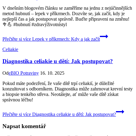
V dnešním blogovém článku se zaměříme na jednu z nejúčinnějších
metod hubnutí – lepek v příkrmech. Dozvíte se, jak začít, kdy je
nejlepší čas a jak postupovat správně. Buďte připraveni na změnu!
🥦💪 #hubnutí #zdravýživotnístyl
Přečtěte si více
Lepek v příkrmech: Kdy a jak začít
Celiakie
Diagnostika celiakie u dětí: Jak postupovat?
Od
eBIO Potraviny
16. 10. 2025
Pokud máte podezření, že vaše dítě trpí celiakií, je důležité
konzultovat s odborníkem. Diagnostika může zahrnovat krevní testy
a biopsie tenkého střeva. Neotálejte, ať může vaše dítě získat
správnou léčbu!
Přečtěte si více
Diagnostika celiakie u dětí: Jak postupovat?
Napsat komentář