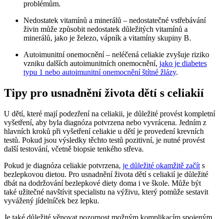
problémům.
Nedostatek vitamínů ⁢a ⁢minerálů – ⁤nedostatečné vstřebávání
živin může způsobit⁣ nedostatek důležitých ⁣vitamínů a
minerálů,‍ jako je železo, ‍vápník a vitamíny⁢ skupiny ⁢B.
Autoimunitní onemocnění – neléčená celiakie zvyšuje ‍riziko
vzniku‌ dalších autoimunitních​ onemocnění,
jako je diabetes
typu 1 nebo autoimunitní onemocnění štítné žlázy
.
Tipy pro ​usnadnění života dětí s celiakií
U dětí, které mají podezření na celiakii, je důležité provést kompletní⁤
vyšetření, ​aby byla diagnóza potvrzena​ nebo vyvrácena. Jedním z
‌hlavních kroků při vyšetření celiakie u dětí je ‍provedení krevních
testů. Pokud jsou výsledky těchto ‌testů pozitivní,​ je nutné provést
další testování, včetně biopsie tenkého⁣ střeva.
Pokud je diagnóza celiakie potvrzena,
je důležité okamžitě začít
s
bezlepkovou dietou. Pro usnadnění‌ života ⁢dětí s celiakií je důležité
dbát na dodržování bezlepkové‌ diety ‌doma i ‌ve škole. Může ​být
také ⁣užitečné navštívit specialistu ⁢na výživu, který ‌pomůže sestavit
‌vyvážený jídelníček bez lepku.
Je také důležité⁤ věnovat pozornost možným komplikacím spojeným ​