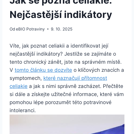
Jak se pozná celiakie:
Nejčastější indikátory
Od
eBIO Potraviny
9. 10. 2025
Víte, jak poznat celiakii a identifikovat její
nejčastější indikátory? Jestliže se zajímáte o
tento chronický zánět, jste na správném místě.
V
tomto článku se dozvíte
o klíčových znacích a
symptomech,
které naznačují přítomnost
celiakie
a jak s nimi správně zacházet. Přečtěte
si dále a získejte užitečné informace, které vám
pomohou lépe porozumět této potravinové
intoleranci.