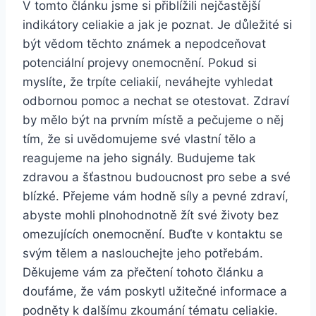
V tomto článku jsme si přiblížili nejčastější
indikátory celiakie a jak je poznat. Je důležité si
být vědom těchto známek a nepodceňovat
potenciální projevy onemocnění. Pokud si
myslíte, že trpíte celiakií, neváhejte vyhledat
odbornou pomoc a nechat se otestovat. Zdraví
by mělo být na prvním místě a pečujeme o něj
tím, že si uvědomujeme své vlastní tělo a
reagujeme na jeho signály. Budujeme tak
zdravou a šťastnou budoucnost pro sebe a své
blízké. Přejeme vám hodně síly a pevné zdraví,
abyste mohli plnohodnotně žít své životy bez
omezujících onemocnění. Buďte v kontaktu se
svým tělem a naslouchejte jeho potřebám.
Děkujeme vám za přečtení tohoto článku a
doufáme, že vám poskytl užitečné informace a
podněty k dalšímu zkoumání tématu celiakie.