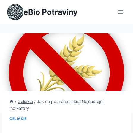
Přeskočit
eBio Potraviny
na
obsah
/
Celiakie
/
Jak se pozná celiakie: Nejčastější
indikátory
CELIAKIE