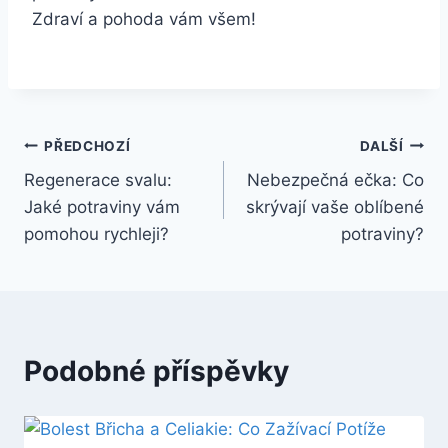
Zdraví a pohoda vám všem!
Navigace
PŘEDCHOZÍ
DALŠÍ
Regenerace svalu:
Nebezpečná ečka: Co
pro
Jaké potraviny vám
skrývají vaše oblíbené
příspěvek
pomohou rychleji?
potraviny?
Podobné příspěvky