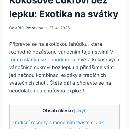
Kokosové cukroví bez
lepku: Exotika na svátky
Od
eBIO Potraviny
27. 4. 2026
Připravte se na exotickou lahůdku, která
rozhodně nezůstane vánočním tajemstvím! V
tomto článku se ponoříme
do světa kokosových
vánočních cukroví bez lepku a přinášíme vám
jedinečnou kombinaci exotiky a tradičních
svátečních chutí. Čtěte dál a připravte se na
neodolatelnou chuťovou explozi!
Obsah článku
[
skrýt
]
Tradiční recepty s moderním twistem: Jak