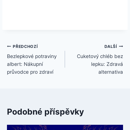
Navigace
PŘEDCHOZÍ
DALŠÍ
Bezlepkové potraviny
Cuketový chléb bez
pro
albert: Nákupní
lepku: Zdravá
příspěvek
průvodce pro zdraví
alternativa
Podobné příspěvky