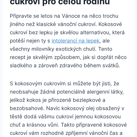
cukroví pro celou rodinu
Připravte se letos na Vánoce na něco trochu
jiného než klasické vánoční cukroví. Kokosové
cukroví bez lepku je skvělou alternativou, která
potěší nejen ty s
intolerancí na lepek
, ale
všechny milovníky exotických chutí. Tento
recept je skvělým způsobem, jak si dopřát něco
sladkého a zároveň zdravého během svátků.
S kokosovým cukrovím si můžete být jisti, že
neobsahuje žádné potenciálně alergenní látky,
jelikož kokos je přirozeně bezlepkové a
bezobsahové. Navíc kokosový olej obsažený v
těstě dodá vášmu cukroví jemnou kokosovou
chuť a krásnou vůni. Takto připravené kokosové
cukroví vám rozhodně zpříjemní vánoční čas a