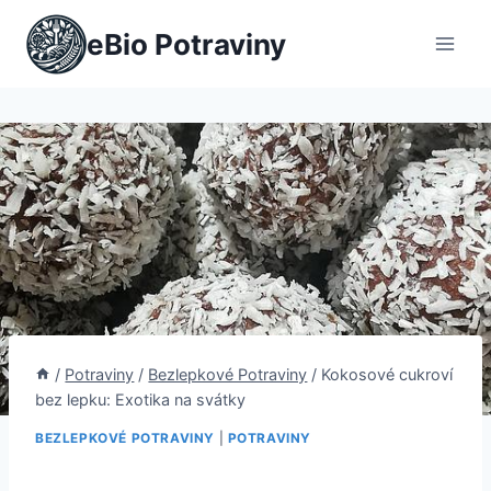
Přeskočit
eBio Potraviny
na
obsah
/
Potraviny
/
Bezlepkové Potraviny
/
Kokosové cukroví
bez lepku: Exotika na svátky
BEZLEPKOVÉ POTRAVINY
|
POTRAVINY