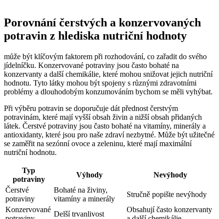
Porovnání čerstvých a konzervovaných
potravin z hlediska nutriční hodnoty
může být klíčovým faktorem při rozhodování, co zařadit do svého
jídelníčku. Konzervované potraviny jsou často bohaté na
konzervanty a další chemikálie, které mohou snižovat jejich nutriční
hodnotu. Tyto látky mohou být spojeny s různými zdravotními
problémy a dlouhodobým konzumováním bychom se měli vyhýbat.
Při výběru potravin se doporučuje dát přednost čerstvým
potravinám, které mají vyšší obsah živin a nižší obsah přidaných
látek. Čerstvé potraviny jsou často bohaté na vitamíny, minerály a
antioxidanty, které jsou pro naše zdraví nezbytné. Může být užitečné
se zaměřit na sezónní ovoce a zeleninu, které mají maximální
nutriční hodnotu.
Typ
Výhody
Nevýhody
potraviny
Čerstvé
Bohaté na živiny,
Stručně popište nevýhody
potraviny
vitamíny a minerály
Konzervované
Obsahují často konzervanty
Delší trvanlivost
potraviny
a další chemikálie