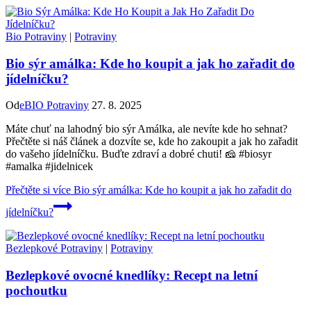
Bio Potraviny
|
Potraviny
Bio sýr amálka: Kde ho koupit a jak ho zařadit do
jídelníčku?
Od
eBIO Potraviny
27. 8. 2025
Máte chuť na lahodný bio sýr Amálka, ale nevíte kde ho sehnat?
Přečtěte si náš článek a dozvíte se, kde ho zakoupit a jak ho zařadit
do vašeho jídelníčku. Buďte zdraví a dobré chuti! 🧀 #biosyr
#amalka #jidelnicek
Přečtěte si více
Bio sýr amálka: Kde ho koupit a jak ho zařadit do
jídelníčku?
Bezlepkové Potraviny
|
Potraviny
Bezlepkové ovocné knedlíky: Recept na letní
pochoutku