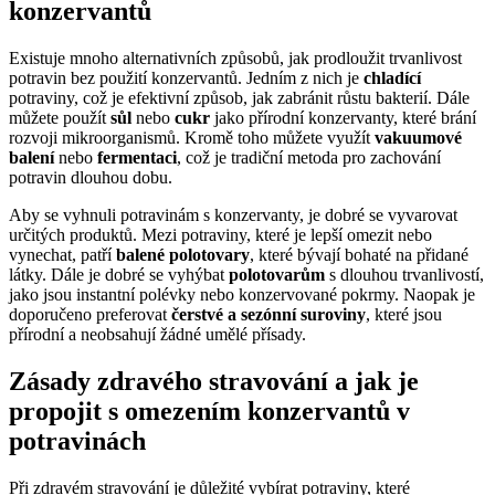
konzervantů
Existuje mnoho alternativních způsobů, jak prodloužit trvanlivost
potravin bez použití konzervantů. Jedním z nich je
chladící
potraviny, což je efektivní způsob, jak zabránit růstu bakterií. Dále
můžete použít
sůl
nebo
cukr
jako přírodní konzervanty, které brání
rozvoji mikroorganismů. Kromě toho můžete využít
vakuumové
balení
nebo
fermentaci
, což je tradiční metoda pro zachování
potravin dlouhou dobu.
Aby se vyhnuli potravinám s konzervanty, je dobré se vyvarovat
určitých produktů. Mezi potraviny, které je lepší omezit nebo
vynechat, patří
balené polotovary
, které bývají bohaté na přidané
látky. Dále je dobré se vyhýbat
polotovarům
s dlouhou trvanlivostí,
jako jsou instantní polévky nebo konzervované pokrmy. Naopak je
doporučeno preferovat
čerstvé a sezónní suroviny
, které jsou
přírodní a neobsahují žádné umělé přísady.
Zásady zdravého stravování a jak je
propojit s omezením konzervantů v
potravinách
Při zdravém stravování je důležité vybírat potraviny, které