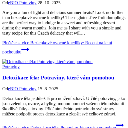
Od
eBIO Potraviny
28. 10. 2025
Are you a fan of light and delicious summer treats? Look no further
than bezlepkové ovocné knedlíky! These gluten-free fruit dumplings
are the perfect way to indulge in a sweet and refreshing dessert
during the warm months. Join me as I share with you a simple and
tasty recipe for this Czech delicacy that will…
Přečtěte si více
Bezlepkové ovocné knedlíky: Recept na letní
pochoutku
Potraviny
Detoxikace těla: Potraviny, které vám pomohou
Od
eBIO Potraviny
15. 8. 2025
Detoxikace těla je důležitá pro udržení zdraví. Určité potraviny, jako
jsou zelenina, ovoce, a byliny, mohou pomoci vašemu tělu odstranit
škodlivé látky a toxiny. Přidáním těchto potravin do své stravy
můžete podpořit proces detoxikace a zlepšit své celkové zdraví.
Přečtěte si více
Detoxikace těla: Potraviny, které vám pomohou