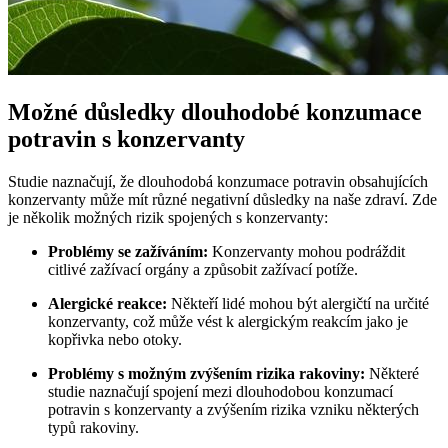
Možné důsledky dlouhodobé konzumace
potravin s konzervanty
Studie naznačují, že dlouhodobá konzumace potravin obsahujících
konzervanty může mít různé negativní důsledky na naše zdraví. Zde
je několik možných rizik spojených s konzervanty:
Problémy se zažíváním:
Konzervanty mohou podráždit
citlivé zažívací orgány a způsobit zažívací potíže.
Alergické reakce:
Někteří lidé mohou být alergičtí na určité
konzervanty, což může vést k alergickým reakcím jako je
kopřivka nebo otoky.
Problémy s možným zvýšením rizika rakoviny:
Některé
studie naznačují spojení mezi dlouhodobou konzumací
potravin s konzervanty a zvýšením rizika vzniku některých
typů rakoviny.