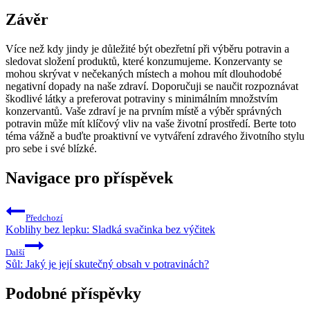
Závěr
Více než kdy jindy je důležité být obezřetní při výběru potravin a
sledovat složení produktů, které konzumujeme. Konzervanty se
mohou skrývat v nečekaných místech a mohou mít dlouhodobé
negativní dopady na naše zdraví. Doporučuji se naučit rozpoznávat
škodlivé látky a preferovat potraviny s minimálním množstvím
konzervantů. Vaše zdraví je na prvním místě a výběr správných
potravin může mít klíčový vliv na vaše životní prostředí. Berte toto
téma vážně a buďte proaktivní ve vytváření zdravého životního stylu
pro sebe i své blízké.
Navigace pro příspěvek
Předchozí
Koblihy bez lepku: Sladká svačinka bez výčitek
Další
Sůl: Jaký je její skutečný obsah v potravinách?
Podobné příspěvky