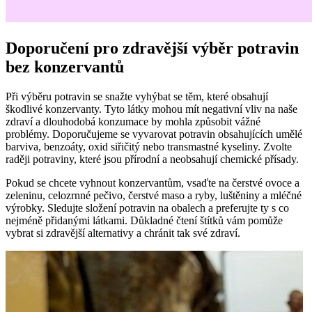
Doporučení pro zdravější výběr potravin
bez konzervantů
Při výběru potravin se snažte vyhýbat se těm, které obsahují
škodlivé konzervanty. Tyto látky mohou mít negativní vliv na naše
zdraví a dlouhodobá konzumace by mohla způsobit vážné
problémy. Doporučujeme se vyvarovat potravin obsahujících umělé
barviva, benzoáty, oxid siřičitý nebo transmastné kyseliny. Zvolte
raději potraviny, které jsou přírodní a neobsahují chemické přísady.
Pokud se chcete vyhnout konzervantům, vsaďte na čerstvé ovoce a
zeleninu, celozrnné pečivo, čerstvé maso a ryby, luštěniny a mléčné
výrobky. Sledujte složení potravin na obalech a preferujte ty s co
nejméně přidanými látkami. Důkladné čtení štítků vám pomůže
vybrat si zdravější alternativy a chránit tak své zdraví.