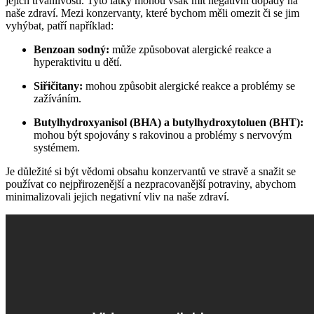
jejich trvanlivosti. Tyto látky mohou však mít negativní dopady na
naše zdraví. Mezi konzervanty, které bychom měli omezit či se jim
vyhýbat, patří například:
Benzoan sodný:
může způsobovat alergické reakce a
hyperaktivitu u dětí.
Siřičitany:
mohou způsobit alergické reakce a problémy se
zažíváním.
Butylhydroxyanisol (BHA) a butylhydroxytoluen (BHT):
mohou být spojovány s rakovinou a problémy s nervovým
systémem.
Je důležité si být vědomi obsahu konzervantů ve stravě a snažit se
používat co nejpřirozenější a nezpracovanější potraviny, abychom
minimalizovali jejich negativní vliv na naše zdraví.