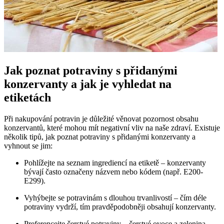
Jak poznat potraviny s přidanými
konzervanty a jak je vyhledat na
etiketách
Při nakupování potravin je důležité věnovat pozornost obsahu
konzervantů, které mohou mít negativní vliv na naše zdraví. Existuje
několik tipů, jak poznat potraviny s přidanými konzervanty a
vyhnout se jim:
Pohlížejte na seznam ingrediencí na etiketě – konzervanty
bývají často označeny názvem nebo kódem (např. E200-
E299).
Vyhýbejte se potravinám s dlouhou trvanlivostí – čím déle
potraviny vydrží, tím pravděpodobněji obsahují konzervanty.
Preferencejte čerstvé potraviny – čerstvé ovoce a zelenina