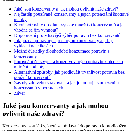
Jaké jsou konzervanty a jak mohou ovlivnit naše zdraví?
Nejčastěji používané konzervanty a jejich potenciální škodlivé
účinky
Které potraviny obsahují vysoké množství konzervantů a je
vhodné se jim vyhnout?
Doporučení pro zdravější výběr potravin bez konzervantů
Jak poznat potraviny s přidanými konzervanty a jak je
vyhledat na etiketách
Možné důsledky dlouhodobé konzumace potravin s
konzervanty
Porovnání čerstvých a konzervovaných potravin z hlediska
nutriční hodnoty
Alternativní způsoby, jak prodloužit trvanlivost potravin bez
použití konzervantů
Zásady zdravého stravování a jak je propojit s omezením
konzervantů v potravinách
Závěr
Jaké jsou konzervanty a jak mohou
ovlivnit naše zdraví?
Konzervanty jsou látky, které se přidávají do potravin k prodloužení