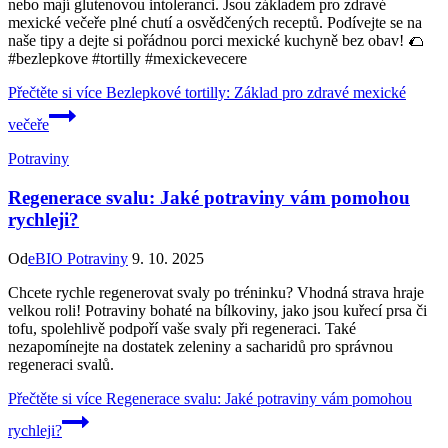
nebo mají glutenovou intoleranci. Jsou základem pro zdravé
mexické večeře plné chutí a osvědčených receptů. Podívejte se na
naše tipy a dejte si pořádnou porci mexické kuchyně bez obav! 🌮
#bezlepkove #tortilly #mexickevecere
Přečtěte si více
Bezlepkové tortilly: Základ pro zdravé mexické
večeře
Potraviny
Regenerace svalu: Jaké potraviny vám pomohou
rychleji?
Od
eBIO Potraviny
9. 10. 2025
Chcete rychle regenerovat svaly po tréninku? Vhodná strava hraje
velkou roli! Potraviny bohaté na bílkoviny, jako jsou kuřecí prsa či
tofu, spolehlivě podpoří vaše svaly při regeneraci. Také
nezapomínejte na dostatek zeleniny a sacharidů pro správnou
regeneraci svalů.
Přečtěte si více
Regenerace svalu: Jaké potraviny vám pomohou
rychleji?