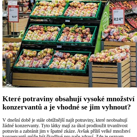
Které potraviny obsahují vysoké množství
konzervantů a je vhodné se jim vyhnout?
V dnešní době je stále obtížnější najít potraviny, které neobsahují
žádné konzervanty. Tyto látky mají za úkol prodloužit trvanlivost
potravin a zabránit jim v špatné zkáze. Avšak příliš velké množství
konzervantů může být škodlivé pro naše zdraví. Zde je seznam