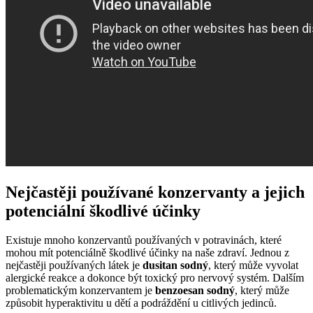
Nejčastěji používané konzervanty a jejich
potenciální škodlivé účinky
Existuje mnoho konzervantů používaných v potravinách, které
mohou mít potenciálně škodlivé účinky na naše zdraví. Jednou z
nejčastěji používaných látek je
dusitan sodný
, který může vyvolat
alergické reakce a dokonce být toxický pro nervový systém. Dalším
problematickým konzervantem je
benzoesan sodný
, který může
způsobit hyperaktivitu u dětí a podráždění u citlivých jedinců.