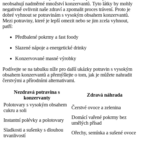
neobsahují nadměrné množství konzervantů. Tyto látky by mohly
negativně ovlivnit naše zdraví a zpomalit proces trávení. Proto je
dobré vyhnout se potravinám s vysokým obsahem konzervantů.
Mezi potraviny, které je lepší omezit nebo se jim zcela vyhnout,
patří:
Předbalené pokrmy a fast foody
Slazené nápoje a energetické drinky
Konzervované masné výrobky
Podívejte se na tabulku níže pro další ukázky potravin s vysokým
obsahem konzervantů a přemýšlejte o tom, jak je můžete nahradit
čerstvými a přírodními alternativami.
Nezdravá potravina s
Zdravá náhrada
konzervanty
Polotovary s vysokým obsahem
Čerstvé ovoce a zelenina
cukru a soli
Domácí vařené pokrmy bez
Instantní polévky a polotovary
umělých přísad
Sladkosti a sušenky s dlouhou
Ořechy, semínka a sušené ovoce
trvanlivostí