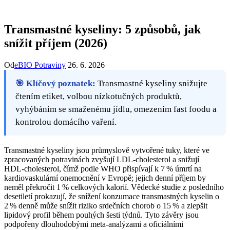
Transmastné kyseliny: 5 způsobů, jak
snížit příjem (2026)
Od
eBIO Potraviny
26. 6. 2026
🎯 Klíčový poznatek:
Transmastné kyseliny snižujte
čtením etiket, volbou nízkotučných produktů,
vyhýbáním se smaženému jídlu, omezením fast foodu a
kontrolou domácího vaření.
Transmastné kyseliny jsou průmyslově vytvořené tuky, které ve
zpracovaných potravinách zvyšují LDL‑cholesterol a snižují
HDL‑cholesterol, čímž podle WHO přispívají k 7 % úmrtí na
kardiovaskulární onemocnění v Evropě; jejich denní příjem by
neměl překročit 1 % celkových kalorií. Vědecké studie z posledního
desetiletí prokazují, že snížení konzumace transmastných kyselin o
2 % denně může snížit riziko srdečních chorob o 15 % a zlepšit
lipidový profil během pouhých šesti týdnů. Tyto závěry jsou
podpořeny dlouhodobými meta‑analýzami a oficiálními