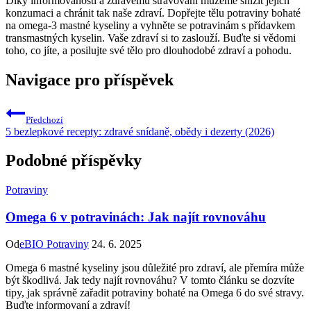
Díky informovanosti a zdravému stravování můžeme snížit jejich
konzumaci a chránit tak naše zdraví. Dopřejte tělu potraviny bohaté
na omega-3 mastné kyseliny a vyhněte se potravinám s přídavkem
transmastných kyselin. Vaše zdraví si to zaslouží. Buďte si vědomi
toho, co jíte, a posilujte své tělo pro dlouhodobé zdraví a pohodu.
Navigace pro příspěvek
Předchozí
5 bezlepkové recepty: zdravé snídaně, obědy i dezerty (2026)
Podobné příspěvky
Potraviny
Omega 6 v potravinách: Jak najít rovnováhu
Od
eBIO Potraviny
24. 6. 2025
Omega 6 mastné kyseliny jsou důležité pro zdraví, ale přemíra může
být škodlivá. Jak tedy najít rovnováhu? V tomto článku se dozvíte
tipy, jak správně zařadit potraviny bohaté na Omega 6 do své stravy.
Buďte informovaní a zdraví!