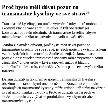
Proč byste měli dávat pozor na
transmastné kyseliny ve své stravě?
Transmastné kyseliny jsou uměle vytvořené tuky, které mohou mít
škodlivý vliv na vaše zdraví. Je důležité být obezřetný při
konzumaci potravin obsahujících transmastné kyseliny, abyste
minimalizovali riziko negativních dopadů na vaše tělo.
Jedním z hlavních důvodů, proč byste měli dávat pozor na
transmastné kyseliny ve své stravě, je jejich spojení s vyšším rizikem
vzniku srdečních onemocnění. Studie ukazují, že konzumace
potravin obsahujících transmastné kyseliny může zvyšovat hladinu
„špatného“ cholesterolu v krvi a zároveň snižovat hladinu
„dobrého“ cholesterolu, což může vést k ucpání cév a zvýšit riziko
infarktu.
Dalším důležitým faktorem je spojení transmastných kyselin s
obezitou a metabolickými onemocněními. Konzumace potravin
obsahujících transmastné kyseliny může způsobit přibírání na váze a
zvýšit riziko vzniku cukrovky. Proto je důležité číst si pečlivě
složení potravin a vyhýbat se produktům s vysokým obsahem
transmastných kyselin.