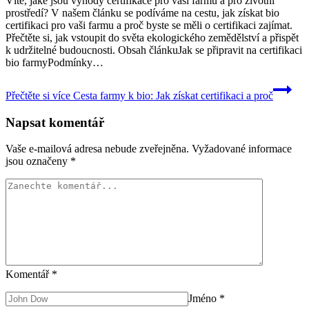
Víte, jaké jsou výhody certifikace ⁢pro ‍vaši farmu a pro životní​
prostředí? V ‌našem článku se podíváme‍ na cestu, jak získat bio
certifikaci pro vaši ‌farmu a‍ proč‍ byste ⁣se ‌měli o certifikaci zajímat.
Přečtěte si, ⁤jak vstoupit do světa⁤ ekologického zemědělství a přispět
k udržitelné budoucnosti. Obsah článkuJak se připravit na certifikaci
​bio farmyPodmínky…
Přečtěte si více
Cesta farmy k bio: Jak získat certifikaci a proč
Napsat komentář
Vaše e-mailová adresa nebude zveřejněna.
Vyžadované informace
jsou označeny
*
Komentář
*
Jméno
*