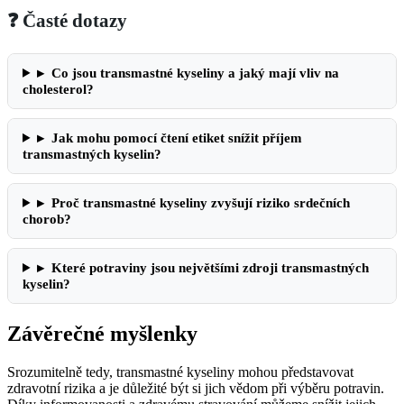
❓ Časté dotazy
▸
Co jsou transmastné kyseliny a jaký mají vliv na
cholesterol?
▸
Jak mohu pomocí čtení etiket snížit příjem
transmastných kyselin?
▸
Proč transmastné kyseliny zvyšují riziko srdečních
chorob?
▸
Které potraviny jsou největšími zdroji transmastných
kyselin?
Závěrečné myšlenky
Srozumitelně tedy, transmastné kyseliny mohou představovat
zdravotní rizika a je důležité být si jich vědom při výběru potravin.