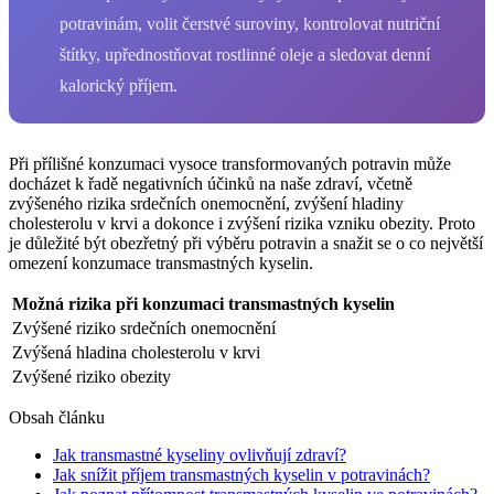
potravinám, volit čerstvé suroviny, kontrolovat nutriční
štítky, upřednostňovat rostlinné oleje a sledovat denní
kalorický příjem.
Při přílišné konzumaci vysoce transformovaných potravin může
docházet k řadě negativních účinků na naše zdraví, včetně
zvýšeného rizika srdečních onemocnění, zvýšení hladiny
cholesterolu v krvi a dokonce i zvýšení rizika vzniku obezity. Proto
je důležité být obezřetný při výběru potravin a snažit se o co největší
omezení konzumace transmastných kyselin.
Možná rizika při konzumaci transmastných kyselin
Zvýšené riziko srdečních onemocnění
Zvýšená hladina cholesterolu v krvi
Zvýšené riziko obezity
Obsah článku
Jak transmastné kyseliny ovlivňují zdraví?
Jak snížit příjem transmastných kyselin v potravinách?