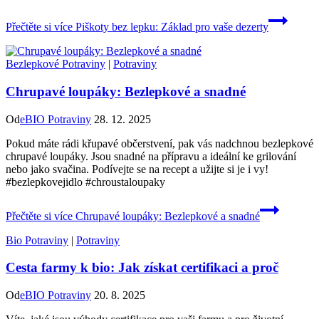
Přečtěte si více
Piškoty bez lepku: Základ pro vaše dezerty
Bezlepkové Potraviny
|
Potraviny
Chrupavé loupáky: Bezlepkové a snadné
Od
eBIO Potraviny
28. 12. 2025
Pokud máte rádi křupavé občerstvení, pak vás nadchnou bezlepkové
chrupavé loupáky. Jsou snadné na přípravu a ideální ke grilování
nebo jako svačina. Podívejte se na recept a užijte si je i vy!
#bezlepkovejidlo #chroustaloupaky
Přečtěte si více
Chrupavé loupáky: Bezlepkové a snadné
Bio Potraviny
|
Potraviny
Cesta farmy k bio: Jak získat certifikaci a proč
Od
eBIO Potraviny
20. 8. 2025