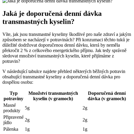
Jaká je doporučená denní dávka
transmastných kyselin?
Víte, jak jsou transmastné kyseliny škodlivé pro naše zdraví a jakým
způsobem se nacházejí v potravinách? Při konzumaci těchto tuků je
důležité dodržovat doporučenou denní dávku, která by neměla
překročit 2 % z celkového energetického příjmu. Jak tedy správně
sledovat množství transmastných kyselin, které přijímáme z
potravin?
V následující tabulce najdete přehled některých běžných potravin
obsahující transmastné kyseliny a doporučená denní dávka pro
dospělou osobu:
Typ
Množství transmastných
Doporučená denní
potraviny
kyselin (v gramoch)
dávka (v gramoch)
Masné
5g
2g
produkty
Připravené
2g
2g
jídlo
Pálenka
1g
1g