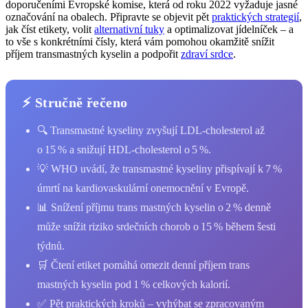
doporučeními Evropské komise, která od roku 2022 vyžaduje jasné
označování na obalech. Připravte se objevit pět
praktických strategií
,
jak číst etikety, volit
alternativní tuky
a optimalizovat jídelníček – a
to vše s konkrétními čísly, která vám pomohou okamžitě snížit
příjem transmastných kyselin a podpořit
zdraví srdce
.
⚡ Stručně řečeno
🔍 Transmastné kyseliny zvyšují LDL‑cholesterol až
o 15 % a snižují HDL‑cholesterol o 5 %.
💡 WHO uvádí, že transmastné kyseliny přispívají k 7 %
úmrtí na kardiovaskulární onemocnění v Evropě.
📊 Snížení příjmu trans mastných kyselin o 2 % denně
může snížit riziko srdečních chorob o 15 % během šesti
týdnů.
🛒 Čtení etiket pomáhá omezit denní příjem trans
mastných kyselin pod 1 % celkových kalorií.
✅ Pět praktických kroků – vyhýbat se zpracovaným