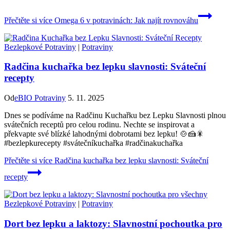
Přečtěte si více
Omega 6 v potravinách: Jak najít rovnováhu
Bezlepkové Potraviny
|
Potraviny
Radčina kuchařka bez lepku slavnosti: Sváteční
recepty
Od
eBIO Potraviny
5. 11. 2025
Dnes se podíváme na Radčinu Kuchařku bez Lepku Slavnosti plnou
svátečních receptů pro celou rodinu. Nechte se inspirovat a
překvapte své blízké lahodnými dobrotami bez lepku! 🍲🍰🎇
#bezlepkurecepty #svátečníkuchařka #radčinakuchařka
Přečtěte si více
Radčina kuchařka bez lepku slavnosti: Sváteční
recepty
Bezlepkové Potraviny
|
Potraviny
Dort bez lepku a laktozy: Slavnostní pochoutka pro