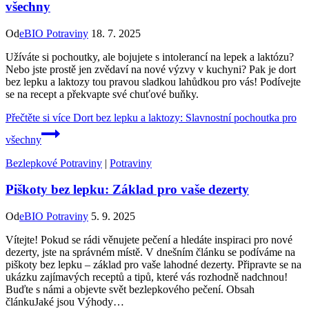
všechny
Od
eBIO Potraviny
18. 7. 2025
Užíváte si pochoutky, ale bojujete s intolerancí na lepek a laktózu?
Nebo jste prostě jen zvědaví na nové výzvy v kuchyni? Pak je dort
bez lepku a laktozy tou pravou sladkou lahůdkou pro vás! Podívejte
se na recept a překvapte své chuťové buňky.
Přečtěte si více
Dort bez lepku a laktozy: Slavnostní pochoutka pro
všechny
Bezlepkové Potraviny
|
Potraviny
Piškoty bez lepku: Základ pro vaše dezerty
Od
eBIO Potraviny
5. 9. 2025
Vítejte! Pokud se rádi věnujete pečení a hledáte inspiraci pro nové
dezerty, jste na správném místě. V dnešním článku se podíváme na
piškoty bez lepku – základ pro vaše lahodné dezerty. Připravte se na
ukázku zajímavých receptů a tipů, které vás rozhodně nadchnou!
Buďte s námi a objevte svět bezlepkového pečení. Obsah
článkuJaké jsou Výhody…