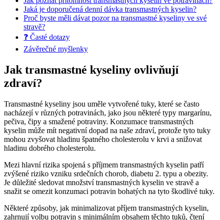
Jak poznat přítomnost transmastných kyselin ve potravinách?
Jaká je doporučená denní dávka transmastných kyselin?
Proč byste měli dávat pozor na transmastné kyseliny ve své
stravě?
❓ Časté dotazy
Závěrečné myšlenky
Jak transmastné kyseliny ovlivňují
zdraví?
Transmastné kyseliny jsou uměle vytvořené tuky, které se často
nacházejí v různých potravinách, jako jsou některé typy margarínu,
pečiva, čipy a smažené potraviny. Konzumace transmastných
kyselin může mít negativní dopad na naše zdraví, protože tyto tuky
mohou zvyšovat hladinu špatného cholesterolu v krvi a snižovat
hladinu dobrého cholesterolu.
Mezi hlavní rizika spojená s příjmem transmastných kyselin patří
zvýšené riziko vzniku srdečních chorob, diabetu 2. typu a obezity.
Je důležité sledovat množství transmastných kyselin ve stravě a
snažit se omezit konzumaci potravin bohatých na tyto škodlivé tuky.
Některé způsoby, jak minimalizovat příjem transmastných kyselin,
zahrnují volbu potravin s minimálním obsahem těchto tuků, čtení