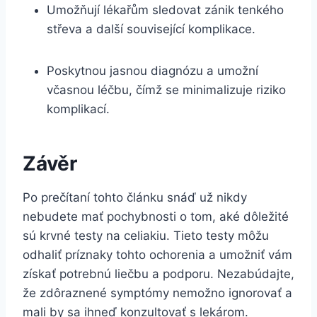
Umožňují lékařům sledovat zánik tenkého
střeva a další související komplikace.
Poskytnou jasnou diagnózu a umožní
včasnou léčbu, čímž se minimalizuje riziko
komplikací.
Závěr
Po prečítaní tohto článku snáď už nikdy
nebudete mať pochybnosti o tom, aké dôležité
sú krvné testy na celiakiu. Tieto testy môžu
odhaliť príznaky tohto ochorenia a umožniť vám
získať potrebnú liečbu a podporu. Nezabúdajte,
že zdôraznené symptómy nemožno ignorovať a
mali by sa ihneď konzultovať s lekárom.