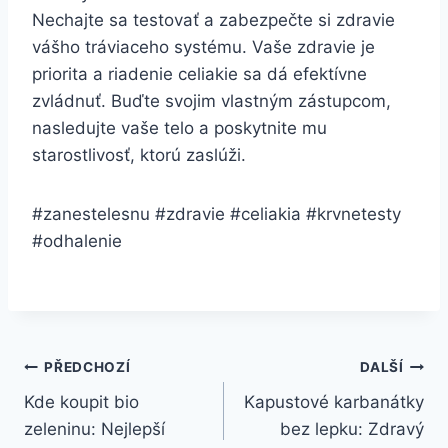
Nechajte sa testovať a zabezpečte si zdravie
vášho tráviaceho systému. Vaše zdravie je
priorita a riadenie celiakie sa dá efektívne
zvládnuť. Buďte svojim vlastným zástupcom,
nasledujte vaše telo a poskytnite mu
starostlivosť, ktorú zaslúži.
#zanestelesnu #zdravie #celiakia #krvnetesty
#odhalenie
Navigace
PŘEDCHOZÍ
DALŠÍ
Kde koupit bio
Kapustové karbanátky
pro
zeleninu: Nejlepší
bez lepku: Zdravý