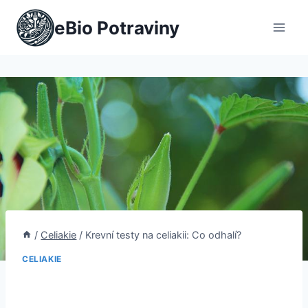
Přeskočit
eBio Potraviny
na
obsah
/
Celiakie
/
Krevní testy na celiakii: Co odhalí?
CELIAKIE