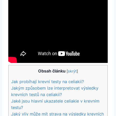
Obsah článku
[
skrýt
]
Jak probíhají krevní testy na celiakii?
Jakým způsobem lze interpretovat výsledky
krevních testů na celiakii?
Jaké jsou hlavní ukazatele celiakie v krevním
testu?
Jaký vliv může mít strava na výsledky krevních