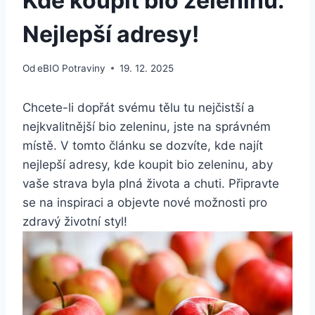
Kde koupit bio zeleninu:
Nejlepší adresy!
Od
eBIO Potraviny
19. 12. 2025
Chcete-li dopřát svému tělu tu nejčistší a
nejkvalitnější bio zeleninu, jste na správném
⁤místě. V tomto článku ‌se ‍dozvíte, kde najít
⁢nejlepší adresy, kde koupit bio zeleninu, aby
vaše⁢ strava ‌byla plná života a chuti.⁤ Připravte
se na inspiraci​ a objevte‍ nové možnosti pro
zdravý životní styl!