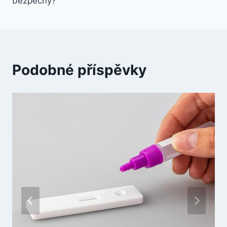
příspěvek
bezpečný?
Podobné příspěvky