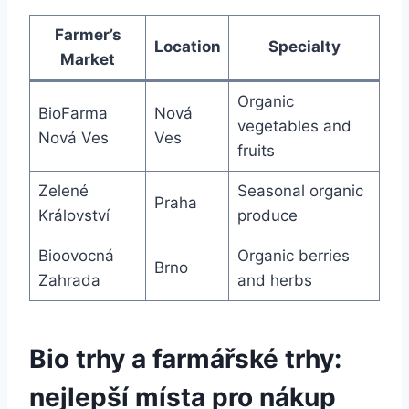
Farmer’s
Location
Specialty
Market
Organic
BioFarma
Nová
⁢vegetables and
Nová Ves
Ves
fruits
Zelené
Seasonal organic
Praha
Království
produce
Bioovocná​
Organic berries
Brno
Zahrada
and herbs
Bio trhy a
farmářské‌ trhy
: ​
nejlepší ⁣místa pro nákup