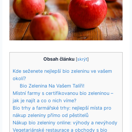
Obsah článku
[
skrýt
]
Kde ‍seženete nejlepší bio zeleninu ve vašem
okolí?
Bio Zelenina Na ‍Vašem Talíři!
Místní farmy s certifikovanou bio zeleninou​ –
jak je najít a co ⁤o nich ⁣víme?
Bio trhy a farmářské‌ trhy: ​nejlepší ⁣místa pro
nákup zeleniny přímo od pěstitelů
Nákup bio zeleniny online: ⁢výhody⁣ a nevýhody
Vegetariánské restaurace a obchody ‌s‍ bio