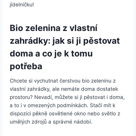
jídelníčku!
Bio zelenina z vlastní
zahrádky: jak ​si ji ⁢pěstovat
doma a ‌co je k ​tomu
potřeba
Chcete si vychutnat čerstvou ‍bio ⁢zeleninu z
vlastní​ zahrádky, ale ⁣nemáte ‍doma ⁤dostatek
prostoru? Nevadí, můžete si‌ ji pěstovat i doma,
a to ‌i⁤ v ⁣omezených podmínkách. Stačí mít k⁣
dispozici⁣ pěkně osvětlené ⁣okno nebo světlo z
⁢umělých zdrojů a správné nádobí.