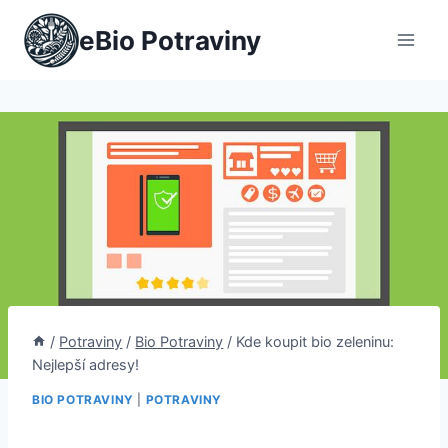
Přeskočit
eBio Potraviny
na
obsah
/
Potraviny
/
Bio Potraviny
/
Kde koupit bio zeleninu:
Nejlepší adresy!
BIO POTRAVINY
|
POTRAVINY