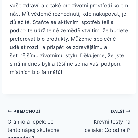
⁢vaše zdraví, ale také pro​ životní prostředí kolem
​nás. Mít​ vědomé rozhodnutí, kde⁣ nakupovat,⁤ je
důležité.‌ Staňte se aktivními spotřebiteli a
podpořte udržitelné zemědělství tím, že budete
preferovat bio ⁣produkty. Můžeme ‍společně
udělat ⁢rozdíl a přispět ke zdravějšímu a ​
šetrnějšímu životnímu⁣ stylu. ⁢Děkujeme, že ‌jste
s námi‍ dnes ⁢byli a​ těšíme se na ⁣vaši⁣ podporu
⁤místních bio farmářů!
Navigace
PŘEDCHOZÍ
DALŠÍ
Granko a lepek: Je
Krevní testy na
pro
tento nápoj skutečně
celiakii: Co odhalí?