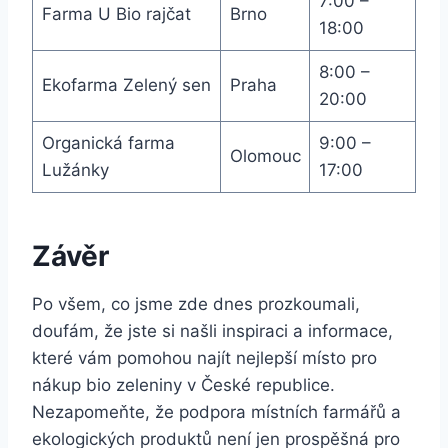
7:00 –
Farma U Bio rajčat
Brno
18:00
8:00 –
Ekofarma Zelený‌ sen
Praha
20:00
Organická farma
9:00 –
Olomouc
Lužánky
17:00
Závěr
Po všem, ‌co jsme zde dnes prozkoumali,⁤
doufám, že jste⁣ si našli inspiraci a informace,
které vám pomohou najít ​nejlepší místo ⁤pro
nákup‍ bio ‌zeleniny v České⁢ republice.​
Nezapomeňte, že podpora místních farmářů a
ekologických produktů není jen prospěšná pro