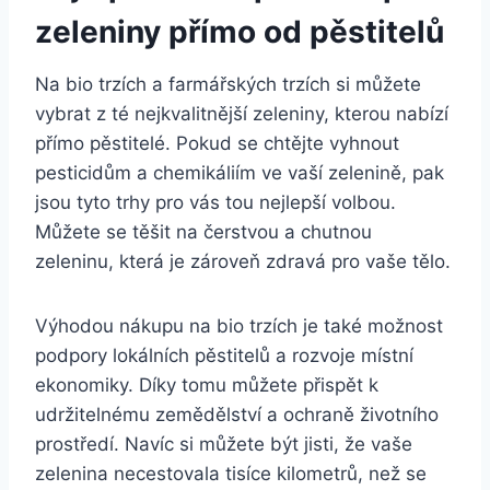
zeleniny přímo od pěstitelů
Na bio trzích‍ a farmářských trzích si můžete
vybrat⁢ z té⁢ nejkvalitnější zeleniny, kterou nabízí
přímo ‍pěstitelé. Pokud ‍se chtějte vyhnout
pesticidům‍ a chemikáliím‍ ve vaší zelenině, pak
jsou tyto trhy pro vás tou nejlepší⁣ volbou.
⁣Můžete se⁢ těšit na ⁢čerstvou a chutnou
zeleninu, která je⁢ zároveň zdravá ⁣pro vaše tělo.
Výhodou nákupu na bio trzích​ je také možnost
podpory ⁤lokálních pěstitelů a rozvoje ‍místní
ekonomiky. Díky​ tomu ‌můžete‍ přispět‌ k
udržitelnému⁤ zemědělství ⁢a ochraně životního
prostředí. Navíc⁤ si můžete být jisti, že vaše
zelenina necestovala tisíce kilometrů, než se