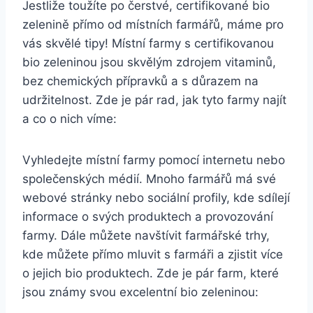
Jestliže toužíte po čerstvé, certifikované⁤ bio
zelenině přímo od místních farmářů, máme pro
vás⁤ skvělé tipy! Místní farmy s certifikovanou
bio ‍zeleninou jsou skvělým ⁣zdrojem vitaminů,‍
bez chemických přípravků a s důrazem⁣ na
⁢udržitelnost. Zde je pár ‍rad, jak tyto farmy najít​
a co o nich‌ víme:
Vyhledejte místní⁢ farmy pomocí​ internetu nebo
společenských médií. Mnoho⁤ farmářů má své
webové⁣ stránky nebo sociální profily, kde ⁣sdílejí
informace o svých produktech a provozování
farmy. Dále ⁢můžete navštívit farmářské trhy,
kde můžete ‌přímo mluvit s farmáři a ‍zjistit více
o jejich ⁢bio produktech. Zde ⁢je pár ⁢farm, které
jsou známy svou‌ excelentní ​bio zeleninou: