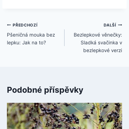
Navigace
PŘEDCHOZÍ
DALŠÍ
Pšeničná mouka bez
Bezlepkové věnečky:
pro
lepku: Jak na to?
Sladká svačinka v
příspěvek
bezlepkové verzi
Podobné příspěvky