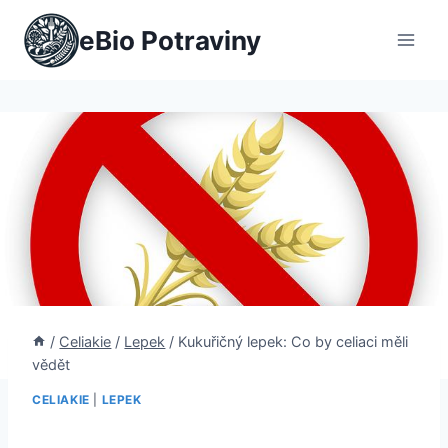
Přeskočit
eBio Potraviny
na
obsah
/
Celiakie
/
Lepek
/
Kukuřičný lepek: Co by celiaci měli
vědět
CELIAKIE
|
LEPEK