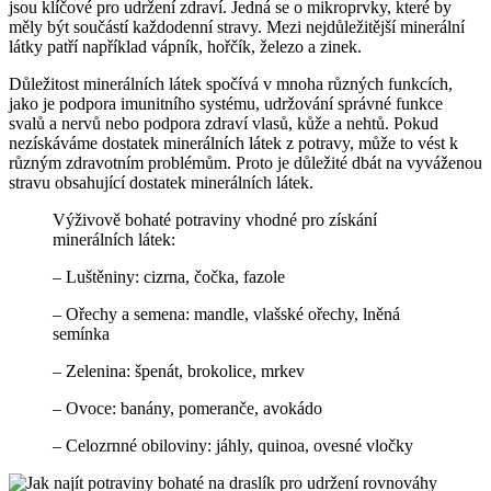
jsou klíčové pro udržení zdraví. Jedná se o mikroprvky, které by
měly být součástí každodenní stravy. Mezi nejdůležitější minerální
látky patří například vápník, hořčík, železo a zinek.
Důležitost minerálních látek spočívá v mnoha různých funkcích,
jako je podpora imunitního systému, udržování správné funkce
svalů a nervů nebo podpora zdraví vlasů, kůže a nehtů. Pokud
nezískáváme dostatek minerálních látek z potravy, může to vést k
různým zdravotním problémům. Proto je důležité dbát na vyváženou
stravu obsahující dostatek minerálních látek.
Výživově bohaté potraviny vhodné pro získání
minerálních látek:
– Luštěniny: cizrna, čočka, fazole
– Ořechy a semena: mandle, vlašské ořechy, lněná
semínka
– Zelenina: špenát, brokolice, mrkev
– Ovoce: banány, pomeranče, avokádo
– Celozrnné obiloviny: jáhly, quinoa, ovesné vločky