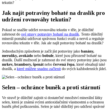
Jak najít potraviny bohaté na draslík pro
udržení rovnováhy tekutin?
Pokud se snažíte udržet rovnováhu tekutin v těle, je důležité
zahrnout do
své stravy potraviny bohaté na draslík
. Tento důležitý
minerál pomáhá udržovat správnou funkci svalů a nervů a reguluje
rovnováhu tekutin v těle. Jak ale najít potraviny bohaté na draslík?
Jednoduchým způsobem je začít jíst potraviny jako
banány,
meruňky, avokádo
nebo
bobule
, které jsou přirozeně bohaté na
draslík. Další možností je zahrnout do své stravy potraviny jako jsou
mrkev, brambory, špenát
nebo
červená řepa
, které obsahují také
draslík, a
které můžete snadno začlenit
do svých každodenních jídel.
Selen – ochránce buněk a proti stárnutí
Ve stravě je důležité zajistit si dostatečné množství minerální látky
selen, která je známá svými antioxidačními vlastnostmi a ochranou
buněk před poškozením. Selen je také důležitý pro udržení správné