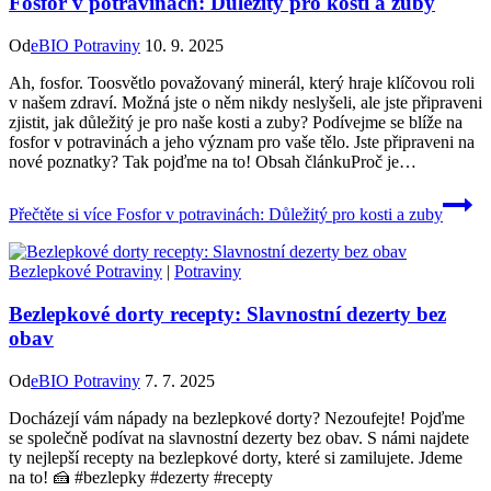
Fosfor v potravinách: Důležitý pro kosti a zuby
Od
eBIO Potraviny
10. 9. 2025
Ah, fosfor. Toosvětlo považovaný minerál, který hraje klíčovou roli
v našem zdraví. Možná jste o něm nikdy neslyšeli, ale jste připraveni
zjistit, jak důležitý je pro naše kosti a zuby? Podívejme se blíže na
fosfor v potravinách a jeho význam pro vaše tělo. Jste připraveni na
nové poznatky? Tak pojďme na to! Obsah článkuProč je…
Přečtěte si více
Fosfor v potravinách: Důležitý pro kosti a zuby
Bezlepkové Potraviny
|
Potraviny
Bezlepkové dorty recepty: Slavnostní dezerty bez
obav
Od
eBIO Potraviny
7. 7. 2025
Docházejí vám nápady na bezlepkové dorty? Nezoufejte! Pojďme
se společně podívat na slavnostní dezerty bez obav. S námi najdete
ty nejlepší recepty na bezlepkové dorty, které si zamilujete. Jdeme
na to! 🍰 #bezlepky #dezerty #recepty