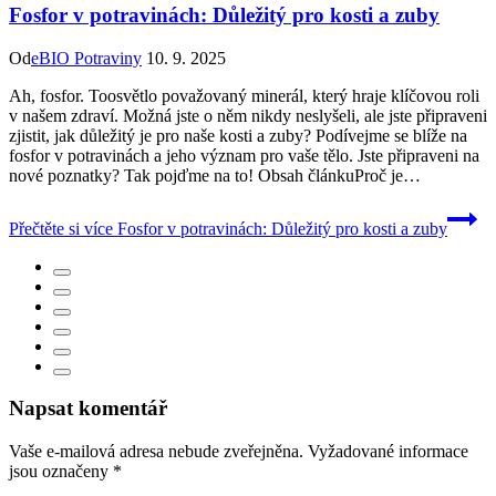
Fosfor v potravinách: Důležitý pro kosti a zuby
Od
eBIO Potraviny
10. 9. 2025
Ah, fosfor. Toosvětlo považovaný minerál, který hraje klíčovou roli
v našem zdraví. Možná jste o něm nikdy neslyšeli, ale jste připraveni
zjistit, jak důležitý je pro naše kosti a zuby? Podívejme se blíže na
fosfor v potravinách a jeho význam pro vaše tělo. Jste připraveni na
nové poznatky? Tak pojďme na to! Obsah článkuProč je…
Přečtěte si více
Fosfor v potravinách: Důležitý pro kosti a zuby
Napsat komentář
Vaše e-mailová adresa nebude zveřejněna.
Vyžadované informace
jsou označeny
*