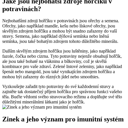
Jaké jsou nejbohatší zdroje hořčíku v
potravinách?
Nejbohatšími zdroji hořčíku v potravinách jsou ořechy a semena.
Ořechy, jako například mandle, kešu nebo lískové ořechy, jsou
skvělým zdrojem hořčíku a mohou být snadno zařazeny do vaší
stravy. Semena, jako například dýňová semínka nebo lněná
semínka, jsou také bohatým zdrojem tohoto důležitého minerálu.
Dalším skvělým zdrojem hořčíku jsou luštěniny, jako například
fazole, čočka nebo cizrna. Tyto potraviny nejenže obsahují hořčík,
ale jsou také bohaté na vlákninu a bílkoviny, což je skvělá
kombinace pro vaše zdraví. Zelené listové zeleniny, jako například
špenát nebo mangold, jsou také vynikajícím zdrojem hořčíku a
mohou být zařazeny do různých jídel nebo smoothies.
Vyzkoušejte zařadit tyto potraviny do své každodenní stravy a
zajistěte tak dostatečný příjem hořčíku pro správnou funkci vašeho
těla. Buďte vědomi svého stravovacího režimu a doplňujte své tělo
důležitými minerálními látkami jako je hořčík.
Zinek a jeho význam pro imunitní systém