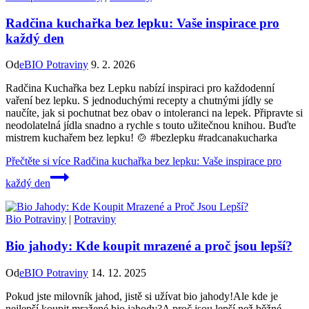
Radčina kuchařka bez lepku: Vaše inspirace pro
každý den
Od
eBIO Potraviny
9. 2. 2026
Radčina Kuchařka bez Lepku nabízí inspiraci pro každodenní
vaření bez lepku. S jednoduchými recepty a chutnými jídly se
naučíte, jak si pochutnat bez obav o intoleranci na lepek. Připravte si
neodolatelná jídla snadno a rychle s touto užitečnou knihou. Buďte
mistrem kuchařem bez lepku! 🍲 #bezlepku #radcanakucharka
Přečtěte si více
Radčina kuchařka bez lepku: Vaše inspirace pro
každý den
Bio Potraviny
|
Potraviny
Bio jahody: Kde koupit mrazené a proč jsou lepší?
Od
eBIO Potraviny
14. 12. 2025
Pokud jste milovník jahod, jistě si užívat bio jahody!Ale kde je
nejlepší koupit mražené bio jahody?A proč jsou lepší než běžné