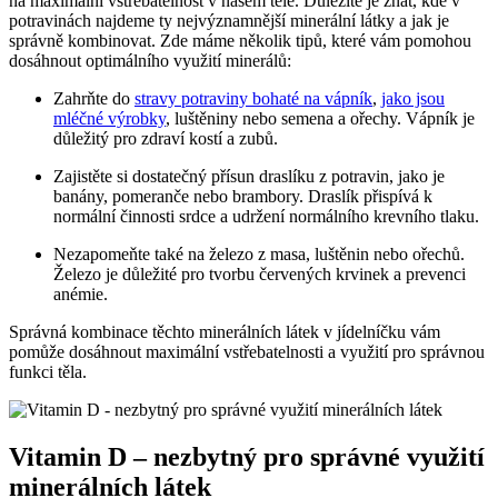
na maximální vstřebatelnost v našem těle. Důležité je znát, kde v
potravinách najdeme ty nejvýznamnější minerální látky a jak je
správně kombinovat. Zde máme několik tipů, které vám pomohou
dosáhnout optimálního využití minerálů:
Zahrňte do
stravy potraviny bohaté na vápník
,
jako jsou
mléčné výrobky
, luštěniny nebo semena a ořechy. Vápník je
důležitý pro zdraví kostí a zubů.
Zajistěte si dostatečný přísun draslíku z potravin, jako je
banány, pomeranče nebo brambory. Draslík přispívá k
normální činnosti srdce a udržení normálního krevního tlaku.
Nezapomeňte také na železo z masa, luštěnin nebo ořechů.
Železo je důležité pro tvorbu červených krvinek a prevenci
anémie.
Správná kombinace těchto minerálních látek v jídelníčku vám
pomůže dosáhnout maximální vstřebatelnosti a využití pro správnou
funkci těla.
Vitamin D – nezbytný pro správné využití
minerálních látek