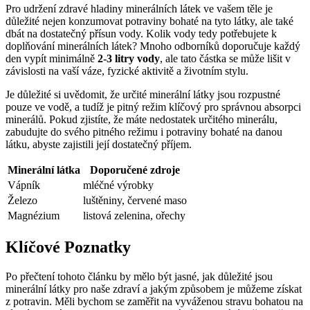
Pro udržení zdravé hladiny minerálních látek ve vašem těle je
důležité nejen konzumovat potraviny bohaté na tyto látky, ale také
dbát na dostatečný přísun vody. Kolik vody tedy potřebujete k
doplňování minerálních látek? Mnoho odborníků doporučuje každý
den vypít minimálně
2-3 litry vody
, ale tato částka se může lišit v
závislosti na vaší váze, fyzické aktivitě a životním stylu.
Je důležité si uvědomit, že určité minerální látky jsou rozpustné
pouze ve vodě, a tudíž je pitný režim klíčový pro správnou absorpci
minerálů. Pokud zjistíte, že máte nedostatek určitého minerálu,
zabudujte do svého pitného režimu i potraviny bohaté na danou
látku, abyste zajistili její dostatečný příjem.
Minerální látka
Doporučené zdroje
Vápník
mléčné výrobky
Železo
luštěniny, červené maso
Magnézium
listová zelenina, ořechy
Klíčové Poznatky
Po přečtení tohoto článku by mělo být jasné, jak důležité jsou
minerální látky pro naše zdraví a jakým způsobem je můžeme získat
z potravin. Měli bychom se zaměřit na vyváženou stravu bohatou na