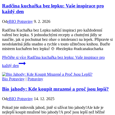
Radčina kuchařka bez lepku: Vaše inspirace pro
každý den
Od
eBIO Potraviny
9. 2. 2026
Radčina Kuchařka bez Lepku nabízí inspiraci pro každodenní
vaření bez lepku. S jednoduchými recepty a chutnými jídly se
naučíte, jak si pochutnat bez obav o intoleranci na lepek. Připravte si
neodolatelná jídla snadno a rychle s touto užitečnou knihou. Buďte
mistrem kuchařem bez lepku! 🍲 #bezlepku #radcanakucharka
Přečtěte si více
Radčina kuchařka bez lepku: Vaše inspirace pro
každý den
Bio Potraviny
|
Potraviny
Bio jahody: Kde koupit mrazené a proč jsou lepší?
Od
eBIO Potraviny
14. 12. 2025
Pokud jste milovník jahod, jistě si užívat bio jahody!Ale kde je
nejlepší koupit mražené bio jahody?A proč jsou lepší než běžné