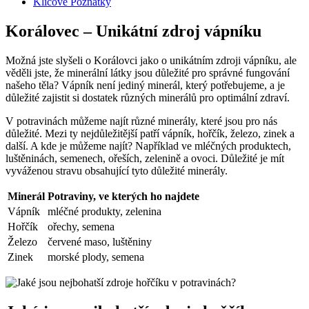
Klíčové Poznatky
Korálovec – Unikátní zdroj vápníku
Možná jste slyšeli o Korálovci jako o unikátním zdroji vápníku, ale
věděli jste, že minerální látky jsou důležité pro správné fungování
našeho těla? Vápník není jediný minerál, který potřebujeme, a je
důležité zajistit si dostatek různých minerálů pro optimální zdraví.
V potravinách můžeme najít různé minerály, které jsou pro nás
důležité. Mezi ty nejdůležitější patří vápník, hořčík, železo, zinek a
další. A kde je můžeme najít? Například ve mléčných produktech,
luštěninách, semenech, ořeších, zelenině a ovoci. Důležité je mít
vyváženou stravu obsahující tyto důležité minerály.
Minerál
Potraviny, ve kterých ho najdete
Vápník
mléčné produkty, zelenina
Hořčík
ořechy, semena
Železo
červené maso, luštěniny
Zinek
morské plody, semena