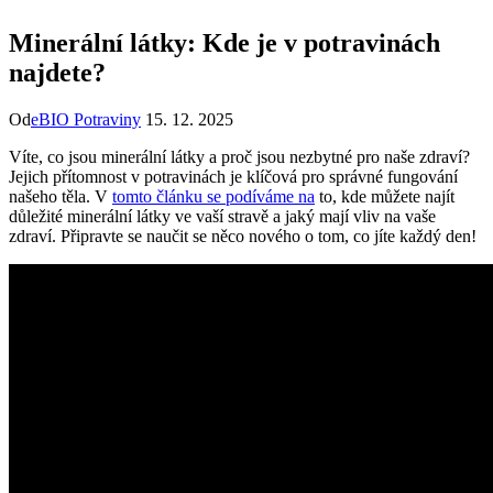
Minerální látky: Kde je v potravinách
najdete?
Od
eBIO Potraviny
15. 12. 2025
Víte, co jsou minerální látky a proč jsou nezbytné pro naše zdraví?
Jejich přítomnost v potravinách je klíčová pro správné fungování
našeho těla. V
tomto článku se podíváme na
to, kde můžete najít
důležité minerální látky ve vaší stravě a jaký mají vliv na vaše
zdraví. Připravte se naučit se něco nového o tom, co jíte každý den!