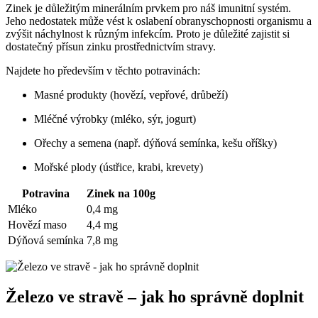
Zinek je důležitým minerálním prvkem pro náš imunitní systém.
Jeho nedostatek může vést k oslabení obranyschopnosti organismu a
zvýšit náchylnost k různým infekcím. Proto je důležité zajistit si
dostatečný přísun zinku prostřednictvím stravy.
Najdete ho především v těchto potravinách:
Masné produkty (hovězí, vepřové, drůbeží)
Mléčné výrobky (mléko, sýr, jogurt)
Ořechy a semena (např. dýňová semínka, kešu oříšky)
Mořské plody (ústřice, krabi, krevety)
Potravina
Zinek na 100g
Mléko
0,4 mg
Hovězí maso
4,4 mg
Dýňová semínka
7,8 mg
Železo ve stravě – jak ho správně doplnit