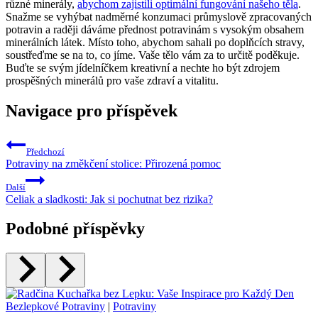
různé minerály,
abychom zajistili optimální fungování našeho těla
.
Snažme se vyhýbat nadměrné konzumaci průmyslově zpracovaných
potravin a raději dáváme přednost potravinám s vysokým obsahem
minerálních látek. Místo toho, abychom sahali po doplňcích stravy,
soustřeďme se na to, co jíme. Vaše tělo vám za to určitě poděkuje.
Buďte se svým jídelníčkem kreativní a nechte ho být zdrojem
prospěšných minerálů pro vaše zdraví a vitalitu.
Navigace pro příspěvek
Předchozí
Potraviny na změkčení stolice: Přirozená pomoc
Další
Celiak a sladkosti: Jak si pochutnat bez rizika?
Podobné příspěvky
Bezlepkové Potraviny
|
Potraviny