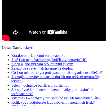
Obsah článku
[
skrýt
]
Korálovec – Unikátní zdroj vápníku
Jaké jsou nejbohatší zdroje hořčíku v potravinách?
Zinek a jeho význam pro imunitní systém
Železo ve stravě – jak ho správně doplnit
Co jsou mikroprvky a proč jsou pro náš organismus důležité?
Jak najít potraviny bohaté na draslík pro udržení rovnováhy
tekutin?
Selen – ochránce buněk a proti stárnutí
Jak správně kombinovat minerální látky pro maximální
vstřebatelnost?
Vitamin D – nezbytný pro správné využití minerálních látek
Kolik vody potřebujete k doplňování minerálních látek?