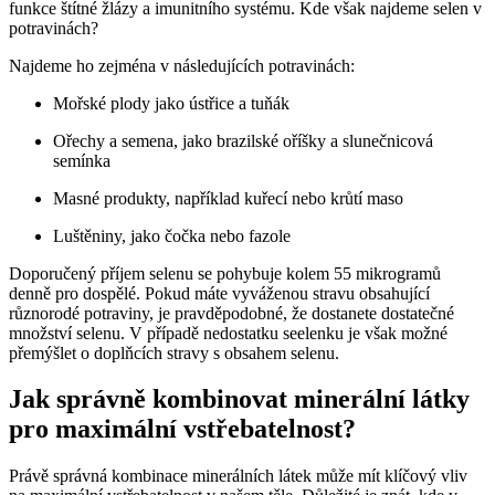
funkce štítné žlázy a imunitního systému. Kde však najdeme selen v
potravinách?
Najdeme ho zejména v následujících potravinách:
Mořské plody jako ústřice a tuňák
Ořechy a semena, jako brazilské oříšky a slunečnicová
semínka
Masné produkty, například kuřecí nebo krůtí maso
Luštěniny, jako čočka nebo fazole
Doporučený příjem selenu se pohybuje kolem 55 mikrogramů
denně pro dospělé. Pokud máte vyváženou stravu obsahující
různorodé potraviny, je pravděpodobné, že dostanete dostatečné
množství selenu. V případě nedostatku seelenku je však možné
přemýšlet o doplňcích stravy s obsahem selenu.
Jak správně kombinovat minerální látky
pro maximální vstřebatelnost?
Právě správná kombinace minerálních látek může mít klíčový vliv