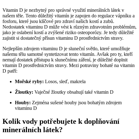
Vitamin D je nezbytný pro správné využití minerálních látek v
našem těle. Tento důležitý vitamín je zapojen do regulace vápníku a
fosforu, které jsou klíčové pro zdraví našich kostí a zubů.
Nedostatek vitaminu D může vést k různým zdravotním problémům,
jako je oslabení kostí a zvýšené riziko osteoporózy. Je tedy důležité
zajistit si dostatečný přísun vitaminu D prostřednictvím stravy.
Nejlepším zdrojem vitaminu D je sluneční světlo, které umožňuje
našemu tělu samotné syntetizovat tento vitamín. Avšak pro ty, kteří
nemají dostatek přístupu k slunečnímu záření, je důležité doplnit
vitamin D prostřednictvím stravy. Mezi potraviny bohaté na vitamin
D patří:
Mořské ryby:
Losos, sleď, makrela
Žloutky:
Vaječné žloutky obsahují také vitamin D
Houby:
Zejména sušené houby jsou bohatým zdrojem
vitaminu D
Kolik vody potřebujete k doplňování
minerálních látek?