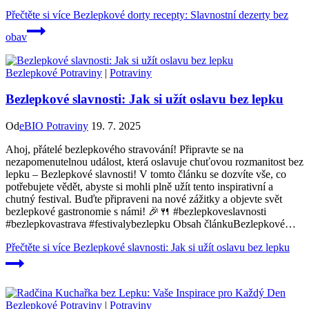
Přečtěte si více
Bezlepkové dorty recepty: Slavnostní dezerty bez
obav
Bezlepkové Potraviny
|
Potraviny
Bezlepkové slavnosti: Jak si užít oslavu bez lepku
Od
eBIO Potraviny
19. 7. 2025
Ahoj, přátelé bezlepkového stravování! Připravte se na
nezapomenutelnou událost, která oslavuje chuťovou rozmanitost bez
lepku – Bezlepkové slavnosti! V tomto článku se dozvíte vše, co
potřebujete vědět, abyste si mohli plně užít tento inspirativní a
chutný festival. Buďte připraveni na nové zážitky a objevte svět
bezlepkové gastronomie s námi! 🎉🍴 #bezlepkoveslavnosti
#bezlepkovastrava #festivalybezlepku Obsah článkuBezlepkové…
Přečtěte si více
Bezlepkové slavnosti: Jak si užít oslavu bez lepku
Bezlepkové Potraviny
|
Potraviny