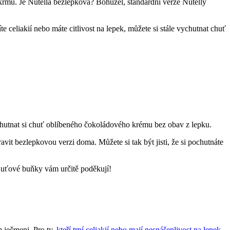
okrmu. Je Nutella bezlepková? Bohužel, standardní verze Nutelly
te celiakií nebo máte citlivost na lepek, můžete si stále vychutnat chuť
vychutnat si chuť oblíbeného čokoládového krému bez obav z lepku.
pravit bezlepkovou verzi doma. Můžete si tak být jisti, že si pochutnáte
chuťové buňky vám určitě poděkují!
m ječmeni. Pro ty,
kteří trpí celiakií nebo mají nesnášenlivost na lepek
,