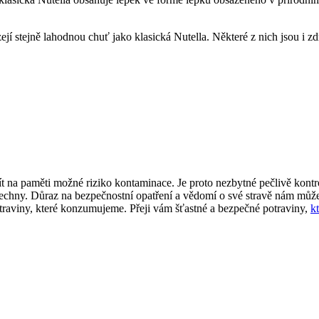
ejí stejně lahodnou chuť jako klasická Nutella. Některé z nich jsou i 
 mít na paměti možné riziko kontaminace. Je proto nezbytné pečlivě kont
šechny. Důraz na bezpečnostní opatření a vědomí o své stravě nám mů
traviny, které konzumujeme. Přeji vám šťastné a bezpečné potraviny,
k