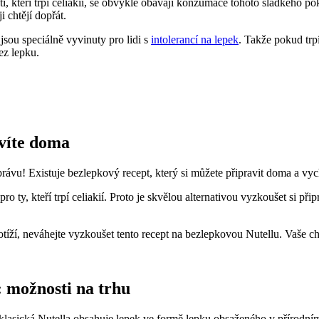
, kteří trpí celiakií, se obvykle obávají konzumace tohoto sladkého p
i chtějí dopřát.
 jsou speciálně vyvinuty pro lidi s
intolerancí na lepek
. Takže pokud trpí
ez lepku.
avíte doma
 zprávu! Existuje bezlepkový recept, který si můžete připravit doma a 
o ty, kteří trpí celiakií. Proto je skvělou alternativou vyzkoušet si při
otíží, neváhejte vyzkoušet tento recept na bezlepkovou Nutellu. Vaše 
: možnosti na trhu
l, klasická Nutella obsahuje lepek ve formě lepku obsaženého v přírodní