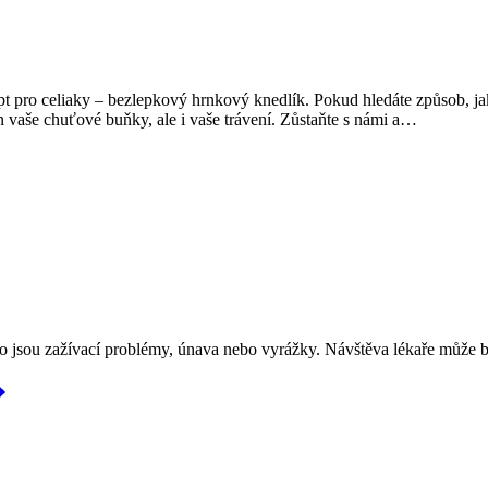
t pro celiaky – bezlepkový hrnkový knedlík. Pokud hledáte způsob, jak 
n vaše chuťové buňky, ale i vaše trávení. Zůstaňte s námi a…
ko jsou zažívací problémy, únava nebo vyrážky. Návštěva lékaře může b