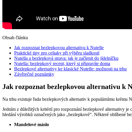
Obsah článku
Jak rozpoznat bezlepkovou alternativu k Nutelle
Praktické tipy pro celiaky při výběru sladkostí
Nutella a bezlepková strava: jak je začlenit do jídelníčku
Nutella: bezlepkový recept, který si připravíte doma
Bezlepkové alternativy ke klasické Nutelle: možnosti na trhu
Závěrečné poznámky
Jak rozpoznat bezlepkovou alternativu k N
Na trhu existuje řada bezlepkových alternativ k populárnímu krému N
Jedním z důležitých kritérií pro rozpoznání bezlepkové alternativy je
hledání výrobků označených jako „bezlepkové“. Některé oblíbené bezl
Mandelové máslo