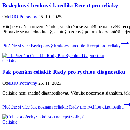
Bezlepkový hrnkový knedlík: Recept pro celiaky
Od
eBIO Potraviny
25. 10. 2025
Vítejte v našem novém článku, ve kterém se zaměříme na skvělý recep
Připravte se na jednoduchý, chutný a zdravý pokrm, který potěší neje
Přečtěte si více
Bezlepkový hrnkový knedlík: Recept pro celiaky
Celiakie
Jak poznám celiakii: Rady pro rychlou diagnostiku
Od
eBIO Potraviny
25. 11. 2025
Celiakie není snadné diagnostikovat. Věnujte pozornost signálům, ja
Přečtěte si více
Jak poznám celiakii: Rady pro rychlou diagnostiku
Celiakie