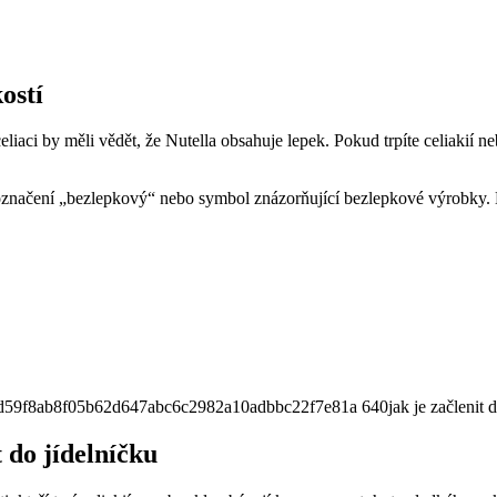
ostí
eliaci by měli vědět, že Nutella obsahuje lepek. Pokud trpíte celiakií n
at označení „bezlepkový“ nebo symbol znázorňující bezlepkové výrobky. 
jak je začlenit 
t do jídelníčku