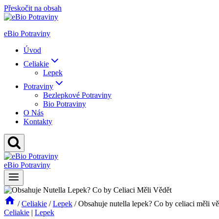
Přeskočit na obsah
eBio Potraviny
Úvod
Celiakie
Lepek
Potraviny
Bezlepkové Potraviny
Bio Potraviny
O Nás
Kontakty
eBio Potraviny
/
Celiakie
/
Lepek
/
Obsahuje nutella lepek? Co by celiaci měli vě
Celiakie
|
Lepek