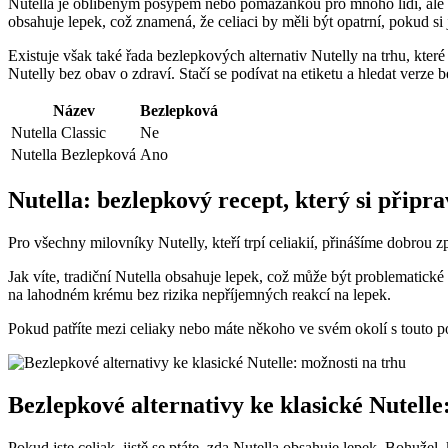
Nutella je oblíbeným posypem nebo pomazánkou pro mnoho lidí, ale ti
obsahuje lepek, což znamená, že celiaci by měli být opatrní, pokud si j
Existuje však také řada bezlepkových alternativ Nutelly na trhu, které
Nutelly bez obav o zdraví. Stačí se podívat na etiketu a hledat verze b
Název
Bezlepková
Nutella Classic
Ne
Nutella Bezlepková
Ano
Nutella: bezlepkový recept, který si připr
Pro všechny milovníky Nutelly, kteří trpí celiakií, přinášíme dobrou
Jak víte, tradiční Nutella obsahuje lepek, což může být problematické pr
na lahodném krému bez rizika nepříjemných reakcí na lepek.
Pokud patříte mezi celiaky nebo máte někoho ve svém okolí s touto p
Bezlepkové alternativy ke klasické Nutelle
Pokud jste celiak, jistě se ptáte, zda Nutella obsahuje lepek. Bohuže