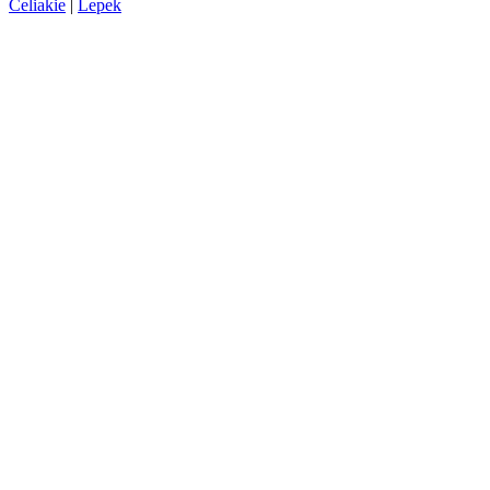
Celiakie
|
Lepek