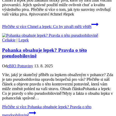
Chmel a lepek jsou základní složky piva, které by měli znát všichni
pivovarníci. Jejich správné použití může ovlivnit chuť a kvalitu
výsledného piva. Přečtěte si více o tom, jak tyto suroviny ovlivňují
vaši várku piva. #pivovarství #chmel #lepek
Přečtěte si více
Chmel a lepek: Co by pivaři měli vědět
Celiakie
|
Lepek
Pohanka obsahuje lepek? Pravda o této
pseudoobilovině
Od
eBIO Potraviny
13. 8. 2025
Víte, jaký je skutečný příběh za lepkem obsaženým v pohance? Zda
je tato pseudoobilovina opravdu bezpečná pro vás? Přečtěte si náš
článek a objevte pravdu o této kontroverzní potravině, která vám
může změnit pohled na vaši stravu. Obsah článkuPohanka a lepek:
Co je pravdy o této pseudoobilovině?Myty a fakta o obsahu lepku v
pohanceJak správně…
Přečtěte si více
Pohanka obsahuje lepek? Pravda o této
pseudoobilovině