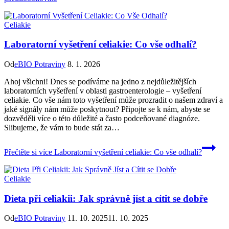
Celiakie
Laboratorní vyšetření celiakie: Co vše odhalí?
Od
eBIO Potraviny
8. 1. 2026
Ahoj ‌všichni! Dnes se ⁣podíváme na jedno z nejdůležitějších
laboratorních vyšetření v oblasti gastroenterologie – vyšetření
celiakie. Co vše nám⁣ toto vyšetření může prozradit o našem⁢ zdraví a
jaké signály nám ⁤může poskytnout? Připojte se k​ nám, abyste se
dozvěděli více o této důležité a často podceňované diagnóze.⁣
Slibujeme, že vám to bude‍ stát za…
Přečtěte si více
Laboratorní vyšetření celiakie: Co vše odhalí?
Celiakie
Dieta při celiakii: Jak správně jíst a cítit se dobře
Od
eBIO Potraviny
11. 10. 2025
11. 10. 2025