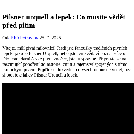
Pilsner urquell a lepek: Co musíte vědět
před pitím
Od
eBIO Potraviny
25. 7. 2025
Vítejte, milí pivní milovníci! Jestli jste fanoušky tradičních pivních
lepek, jako je Pilsner Urquell, nebo jste jen zvědaví poznat více o
této legendární české pivní značce, jste tu správně. Připravte se na
fascinující ponoření do historie, chuti a tajemství spojených s tímto
ikonickým pivem. Pojďte se dozvědět, co všechno musíte vědět, než
si otevřete láhev Pilsner Urquell a lepek.