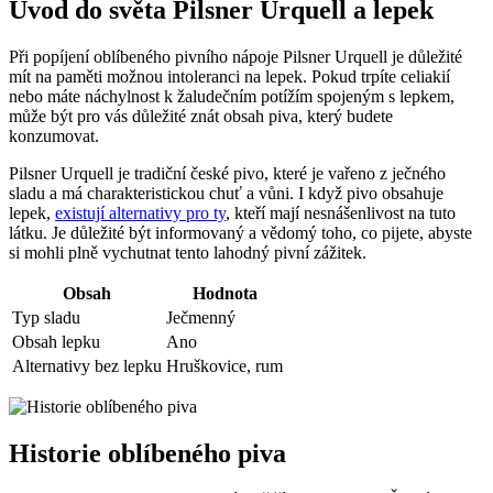
Úvod do světa Pilsner Urquell a lepek
Při popíjení oblíbeného pivního nápoje Pilsner Urquell je důležité
mít na paměti možnou intoleranci na lepek. Pokud trpíte celiakií
nebo máte náchylnost k žaludečním potížím spojeným s lepkem,
může být pro vás důležité znát obsah piva, který budete
konzumovat.
Pilsner Urquell je tradiční české pivo, které je vařeno z ječného
sladu a má charakteristickou chuť a vůni. I když pivo obsahuje
lepek,
existují alternativy pro ty
, kteří mají nesnášenlivost na tuto
látku. Je důležité být informovaný a vědomý toho, co pijete, abyste
si mohli plně vychutnat tento lahodný pivní zážitek.
Obsah
Hodnota
Typ sladu
Ječmenný
Obsah lepku
Ano
Alternativy bez lepku
Hruškovice, rum
Historie oblíbeného piva