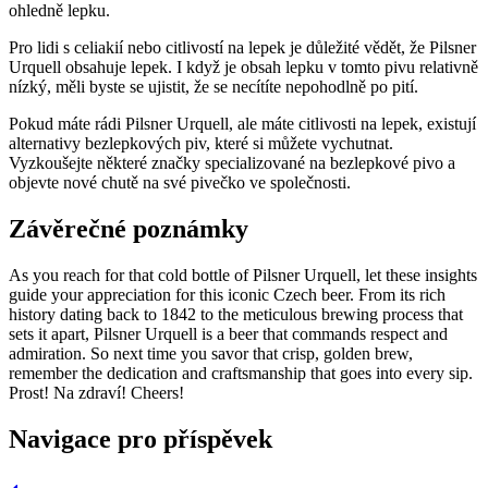
ohledně lepku.
Pro lidi s celiakií nebo citlivostí na lepek je důležité vědět, že Pilsner
Urquell obsahuje lepek. I když je obsah lepku v tomto pivu relativně
nízký, měli byste se ujistit, že se necítíte nepohodlně po pití.
Pokud máte rádi Pilsner Urquell, ale máte citlivosti na lepek, existují
alternativy bezlepkových piv, které si můžete vychutnat.
Vyzkoušejte některé značky specializované na bezlepkové pivo a
objevte nové chutě na své pivečko ve společnosti.
Závěrečné poznámky
As you reach for that cold bottle of Pilsner Urquell, let these insights
guide your appreciation for this iconic Czech beer. From its rich
history dating back to 1842 to the meticulous brewing process that
sets it apart, Pilsner Urquell is a beer that commands respect and
admiration. So next time you savor that crisp, golden brew,
remember the dedication and craftsmanship that goes into every sip.
Prost! Na zdraví! Cheers!
Navigace pro příspěvek