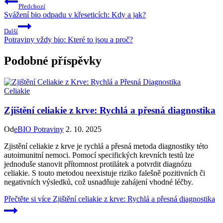
Předchozí
Svážení bio odpadu v křeseticích: Kdy a jak?
Další
Potraviny vždy bio: Které to jsou a proč?
Podobné příspěvky
Celiakie
Zjištění celiakie z krve: Rychlá a přesná diagnostika
Od
eBIO Potraviny
2. 10. 2025
Zjistění celiakie z krve je rychlá a přesná metoda diagnostiky této
autoimunitní nemoci. Pomocí specifických krevních testů lze
jednoduše stanovit přítomnost protilátek a potvrdit diagnózu
celiakie. S touto metodou neexistuje riziko falešně pozitivních či
negativních výsledků, což usnadňuje zahájení vhodné léčby.
Přečtěte si více
Zjištění celiakie z krve: Rychlá a přesná diagnostika