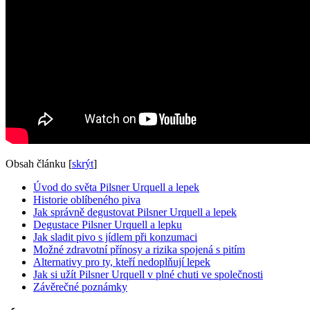
Obsah článku
[
skrýt
]
Úvod do světa Pilsner Urquell a lepek
Historie oblíbeného piva
Jak správně degustovat Pilsner Urquell a lepek
Degustace Pilsner Urquell a lepku
Jak sladit pivo s jídlem při konzumaci
Možné zdravotní přínosy a rizika spojená s pitím
Alternativy pro ty, kteří nedoplňují lepek
Jak si užít Pilsner Urquell v plné chuti ve společnosti
Závěrečné poznámky