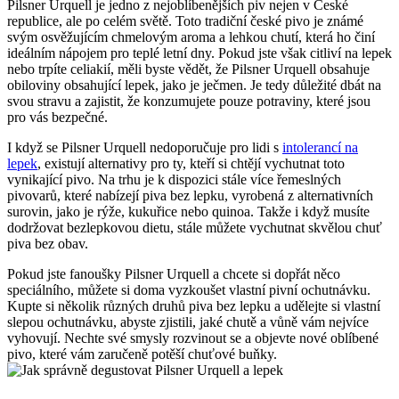
Pilsner Urquell je jedno z nejoblíbenějších piv nejen v České
republice, ale po celém světě. Toto tradiční české pivo je známé
svým osvěžujícím chmelovým aroma a lehkou chutí, která ho činí
ideálním nápojem pro teplé letní dny. Pokud jste však citliví na lepek
nebo trpíte celiakií, měli byste vědět, že Pilsner Urquell obsahuje
obiloviny obsahující lepek, jako je ječmen. Je tedy důležité dbát na
svou stravu a zajistit, že konzumujete pouze potraviny, které jsou
pro vás bezpečné.
I když se Pilsner Urquell nedoporučuje pro lidi s
intolerancí na
lepek
, existují alternativy pro ty, kteří si chtějí vychutnat toto
vynikající pivo. Na trhu je k dispozici stále více řemeslných
pivovarů, které nabízejí piva bez lepku, vyrobená z alternativních
surovin, jako je rýže, kukuřice nebo quinoa. Takže i když musíte
dodržovat bezlepkovou dietu, stále můžete vychutnat skvělou chuť
piva bez obav.
Pokud jste fanoušky Pilsner Urquell a chcete si dopřát něco
speciálního, můžete si doma vyzkoušet vlastní pivní ochutnávku.
Kupte si několik různých druhů piva bez lepku a udělejte si vlastní
slepou ochutnávku, abyste zjistili, jaké chutě a vůně vám nejvíce
vyhovují. Nechte své smysly rozvinout se a objevte nové oblíbené
pivo, které vám zaručeně potěší chuťové buňky.