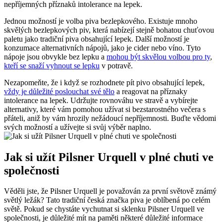
nepříjemných příznaků intolerance na lepek.
Jednou možností je volba piva bezlepkového. Existuje mnoho
skvělých bezlepkových piv, která nabízejí stejně bohatou chuťovou
paletu jako tradiční piva obsahující lepek. Další možností je
konzumace alternativních nápojů, jako je cider nebo víno. Tyto
nápoje jsou obvykle bez lepku a
mohou být skvělou volbou pro ty
,
kteří se snaží vyhnout se lepku
v potravě.
Nezapomeňte, že i když se rozhodnete pít pivo obsahující lepek,
vždy je důležité poslouchat své tělo
a reagovat na příznaky
intolerance na lepek. Udržujte rovnováhu ve stravě a vybírejte
alternativy, které vám pomohou užívat si bezstarostného večera s
přáteli, aniž by vám hrozily nežádoucí nepříjemnosti. Buďte vědomi
svých možností a užívejte si svůj výběr naplno.
Jak si užít Pilsner Urquell v plné chuti ve
společnosti
Věděli jste, že Pilsner Urquell je považován za první světově známý
světlý ležák? Tato tradiční česká značka piva je oblíbená po celém
světě. Pokud se chystáte vychutnat si sklenku Pilsner Urquell ve
společnosti, je důležité mít na paměti některé důležité informace