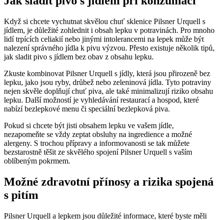
Jak sladit pivo s jídlem při konzumaci
Když si chcete vychutnat skvělou chuť sklenice Pilsner Urquell s
jídlem, je důležité zohlednit i obsah lepku v potravinách. Pro mnoho
lidí trpících celiakií nebo jinými intolerancemi na lepek může být
nalezení správného jídla k pivu výzvou. Přesto existuje několik tipů,
jak sladit pivo s jídlem bez obav z obsahu lepku.
Zkuste kombinovat Pilsner Urquell s jídly, která jsou přirozeně bez
lepku, jako jsou ryby, drůbež nebo zeleninová jídla. Tyto potraviny
nejen skvěle doplňují chuť piva, ale také minimalizují riziko obsahu
lepku. Další možností je vyhledávání restaurací a hospod, které
nabízí bezlepkové menu či speciální bezlepková piva.
Pokud si chcete být jisti obsahem lepku ve vašem jídle,
nezapomeňte se vždy zeptat obsluhy na ingredience a možné
alergeny. S trochou přípravy a informovanosti se tak můžete
bezstarostně těšit ze skvělého spojení Pilsner Urquell s vaším
oblíbeným pokrmem.
Možné zdravotní přínosy a rizika spojená
s pitím
Pilsner Urquell a lepkem jsou důležité informace, které byste měli