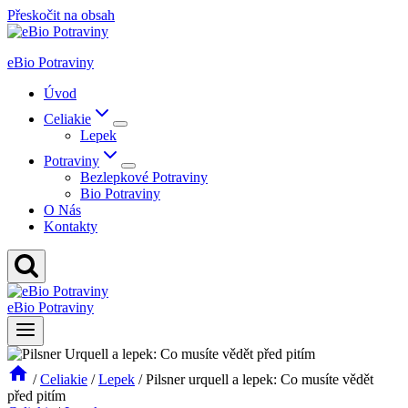
Přeskočit na obsah
eBio Potraviny
Úvod
Celiakie
Lepek
Potraviny
Bezlepkové Potraviny
Bio Potraviny
O Nás
Kontakty
eBio Potraviny
/
Celiakie
/
Lepek
/
Pilsner urquell a lepek: Co musíte vědět
před pitím