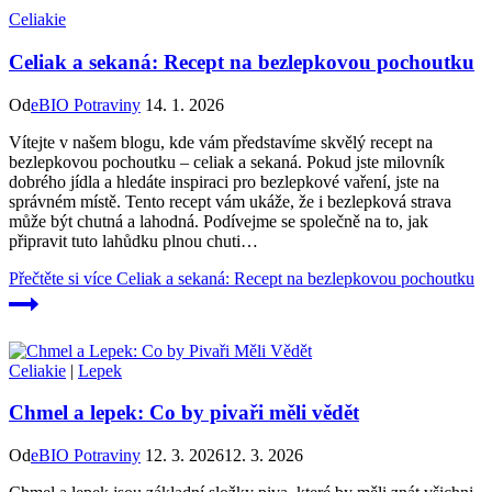
Celiakie
Celiak a sekaná: Recept na bezlepkovou pochoutku
Od
eBIO Potraviny
14. 1. 2026
Vítejte v našem blogu, ⁢kde vám představíme skvělý recept na
‌bezlepkovou ⁤pochoutku – celiak a⁢ sekaná. Pokud jste milovník
dobrého jídla a hledáte inspiraci pro bezlepkové vaření, ‌jste na
správném místě. Tento recept vám ukáže, že ​i bezlepková strava
může být chutná a lahodná.‍ Podívejme se‌ společně na to,⁣ jak
připravit tuto lahůdku​ plnou chuti…
Přečtěte si více
Celiak a sekaná: Recept na bezlepkovou pochoutku
Celiakie
|
Lepek
Chmel a lepek: Co by pivaři měli vědět
Od
eBIO Potraviny
12. 3. 2026
12. 3. 2026