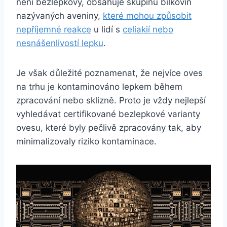
není bezlepkový, obsahuje skupinu bílkovin
nazývaných aveniny,
které mohou způsobit
nepříjemné reakce
u lidí s
celiakií nebo
nesnášenlivostí lepku
.
Je však důležité poznamenat, že nejvíce oves
na trhu je kontaminováno lepkem během
zpracování nebo sklizně. Proto je vždy nejlepší
vyhledávat certifikované bezlepkové varianty
ovesu, které byly pečlivě zpracovány tak, aby
minimalizovaly riziko kontaminace.