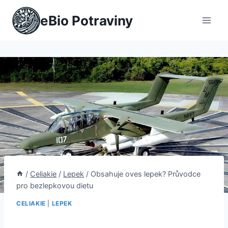
Přeskočit
eBio Potraviny
na
obsah
/
Celiakie
/
Lepek
/
Obsahuje oves lepek? Průvodce
pro bezlepkovou dietu
CELIAKIE
|
LEPEK