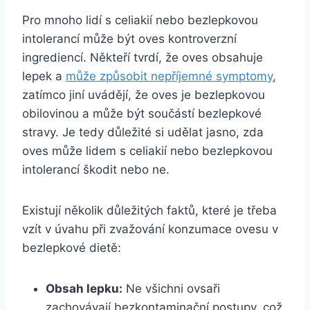
Pro mnoho lidí s celiakií nebo bezlepkovou
intolerancí může být oves kontroverzní
ingrediencí. Někteří tvrdí, že oves obsahuje
lepek a
může způsobit nepříjemné symptomy
,
zatímco jiní uvádějí, že oves je bezlepkovou
obilovinou a může být součástí bezlepkové
stravy. Je tedy důležité si udělat jasno, zda
oves může lidem s celiakií nebo bezlepkovou
intolerancí škodit nebo ne.
Existují několik důležitých faktů, které je třeba
vzít v úvahu při zvažování konzumace ovesu v
bezlepkové dietě:
Obsah lepku:
Ne všichni ovsaři
zachovávají bezkontaminační postupy, což