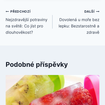
Navigace
PŘEDCHOZÍ
DALŠÍ
Nejzdravější potraviny
Dovolená u moře bez
pro
na světě: Co jíst pro
lepku: Bezstarostně a
příspěvek
dlouhověkost?
zdravě
Podobné příspěvky