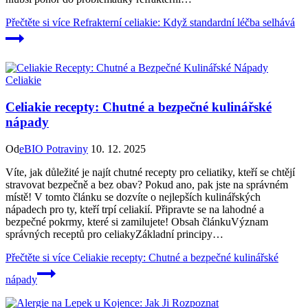
Přečtěte si více
Refrakterní celiakie: Když standardní léčba selhává
Celiakie
Celiakie recepty: Chutné a bezpečné kulinářské
nápady
Od
eBIO Potraviny
10. 12. 2025
Víte, jak důležité je najít chutné recepty ‍pro celiatiky, ⁢kteří se chtějí
stravovat bezpečně a bez obav?​ Pokud ⁤ano, pak jste na správném ​
místě! ⁢V tomto ‍článku se dozvíte‍ o nejlepších‍ kulinářských
nápadech pro ty, kteří trpí celiakií.‌ Připravte ​se na lahodné a
bezpečné pokrmy, které si zamilujete! Obsah článkuVýznam
‌správných receptů pro celiakyZákladní principy…
Přečtěte si více
Celiakie recepty: Chutné a bezpečné kulinářské
nápady