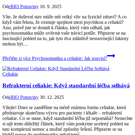
Od
eBIO Potraviny
10. 9. 2025
Víte, že duševní⁣ stav ​může mít ‌velký vliv‌ na fyzické zdraví?⁣ A co
⁣když ⁢vám řeknu, ‌že​ existuje spojitost ⁤mezi psychikou a celiakií?
Ano, právě jste se dostali k‍ článku, který vám odhalí, jak⁢
psychosomatika může ovlivnit ⁤vaše trávicí potíže. Připravte⁤ se⁢ na
fascinující pohled na to, jak tyto dva⁣ zdánlivě nesouvisející faktory
⁤mohou být…
Přečtěte si více
Psychosomatika a celiakie: Jak souvisí?
Celiakie
Refrakterní celiakie: Když standardní léčba selhává
Od
eBIO Potraviny
30. 12. 2025
Vítejte! Dnes se zaměříme na méně známou formu celiakie, která
představuje skutečnou výzvu pro pacienty i lékaře – refrakterní
celiakie. Co se stane, když standardní léčba již nepomáhá? Nenechte
si ujít tento důležitý článek, který vám poskytne ucelený pohled na
tuto komplexní nemoc a možné způsoby řešení. Připravte se na
hlubší ponor do problematiky refrakterní…