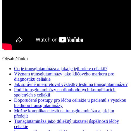
Obsah článku
Co je transglutamináza a jaká je její role v celiakii?
Význam transglutaminázy jako klíčového markeru pro
diagnostiku celiakie
Jak správně interpretovat výsledky testu na transglutaminázu?
Podíl transglutaminázy na dlouhodobých komplikacích
spojených s celiakií
Doporučené postupy pro léčbu celiakie u pacientů s vysokou
hladinou transglutaminázy
Možné komplikace testů na transglutaminázu a jak jim
předejít
Transglutamináza jako důležitý ukazatel úspěšnosti léčby
celiakie