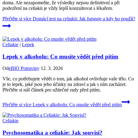
doma. Ale nezapomeňte, že výsledky nejsou definitivní a při
podezření na celiakii je vždy lepší konzultovat s lékařem.
Přečtěte si více
Domácí test na celiakii: Jak funguje a kdy ho použít?
Celiakie
|
Lepek
Lepek v alkoholu: Co musíte vědět před pitím
Od
eBIO Potraviny
12. 3. 2026
Vše, co potřebujete vědět o tom, jak alkohol ovlivňuje vaše tělo. Co
je to lepek, jaké jsou jeho účinky na zdraví a jak s ním zacházet.
Přečtěte si náš článek pro užitečné rady před pitím.
Přečtěte si více
Lepek v alkoholu: Co musíte vědět před pitím
Celiakie
Psychosomatika a celiakie: Jak souvisí?