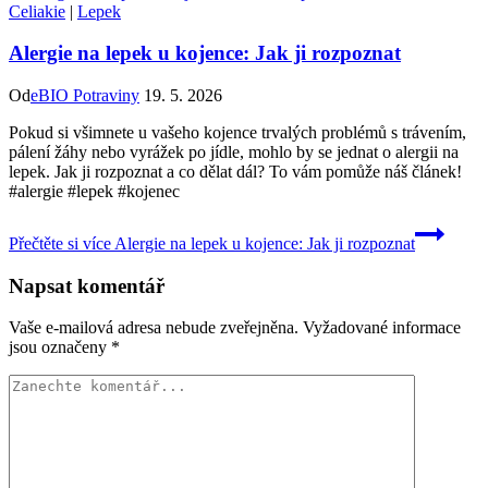
Celiakie
|
Lepek
Alergie na lepek u kojence: Jak ji rozpoznat
Od
eBIO Potraviny
19. 5. 2026
Pokud si všimnete u vašeho kojence trvalých problémů s trávením,
pálení žáhy nebo vyrážek po jídle, mohlo by se jednat o alergii na
lepek. Jak ji rozpoznat a co dělat dál? To vám pomůže náš článek!
#alergie #lepek #kojenec
Přečtěte si více
Alergie na lepek u kojence: Jak ji rozpoznat
Napsat komentář
Vaše e-mailová adresa nebude zveřejněna.
Vyžadované informace
jsou označeny
*