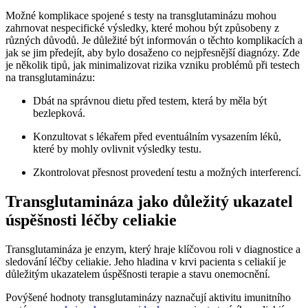
Možné komplikace spojené s testy na transglutaminázu mohou
zahrnovat nespecifické výsledky, které mohou být způsobeny z
různých důvodů. Je důležité být informován o těchto komplikacích a
jak se jim předejít, aby bylo dosaženo co nejpřesnější diagnózy. Zde
je několik tipů, jak minimalizovat rizika vzniku problémů při testech
na transglutaminázu:
Dbát na správnou dietu před testem, která by měla být
bezlepková.
Konzultovat s lékařem před eventuálním vysazením léků,
které by mohly ovlivnit výsledky testu.
Zkontrolovat přesnost provedení testu a možných interferencí.
Transglutamináza jako důležitý ukazatel
úspěšnosti léčby celiakie
Transglutamináza je enzym, který hraje klíčovou roli v diagnostice a
sledování léčby celiakie. Jeho hladina v krvi pacienta s celiakií je
důležitým ukazatelem úspěšnosti terapie a stavu onemocnění.
Povýšené hodnoty transglutaminázy naznačují aktivitu imunitního