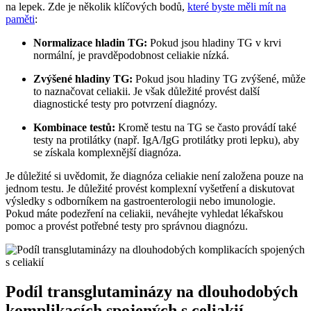
na lepek. Zde je několik klíčových bodů,
které byste měli mít na
paměti
:
Normalizace hladin TG:
Pokud jsou hladiny TG v krvi
normální, je pravděpodobnost celiakie nízká.
Zvýšené hladiny TG:
Pokud jsou hladiny TG zvýšené, může
to naznačovat celiakii. Je však důležité provést další
diagnostické testy pro potvrzení diagnózy.
Kombinace testů:
Kromě testu na TG se často provádí také
testy na protilátky (např. IgA/IgG protilátky proti lepku), aby
se získala komplexnější diagnóza.
Je důležité si uvědomit, že diagnóza celiakie není založena pouze na
jednom testu. Je důležité provést komplexní vyšetření a diskutovat
výsledky s odborníkem na gastroenterologii nebo imunologie.
Pokud máte podezření na celiakii, neváhejte vyhledat lékařskou
pomoc a provést potřebné testy pro správnou diagnózu.
Podíl transglutaminázy na dlouhodobých
komplikacích spojených s celiakií