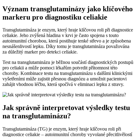
Význam transglutaminázy jako klíčového
markeru pro diagnostiku celiakie
Transglutamináza je enzym, který hraje klíčovou roli při diagnostice
celiakie. Jeho zvýšená hladina v krvi je často spojena s touto
autoimunitní chorobou, která postihuje tenké střevo a je způsobena
nesnášenlivostí lepku. Díky tomu je transglutamináza považována
za důležitý marker pro detekci celiakie.
Test na transglutaminázu je běžnou součástí diagnostických postupů
pro celiakii a může pomoci lékařům potvrdit přítomnost této
choroby. Kombinace testu na transglutaminázu s dalšími klinickými
vyšetřeními může zajistit přesnou diagnózu a umožnit pacientovi
zahájit vhodnou léčbu, která spočívá v eliminaci lepku z stravy.
Jak správně interpretovat výsledky testu
na transglutaminázu?
Transglutamináza (TG) je enzym, který hraje klíčovou roli při
diagnostice celiakie – autoimunitní choroby vyvolané přecitlivělostí