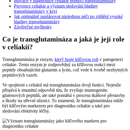
Inovace v diagnostice celiakie pomocí transglutaminázy
Prevence celiakie a význam sledování hladiny
transglutaminázy v krvi
Jak optimálně naplánovat následnou péči po zjištění vysoké
hladiny transglutaminázy
Závěrečné myšlenky
Co je transglutamináza a jaká je její role
v celiakii?
Transglutamináza je enzym,
který hraje klíčovou roli
v patogenezi
celiakie. Tento enzym je zodpovědný za křížovou reakci mezi
peptidy obsahujícími glutamin a lysin, což vede k tvorbě nezbytných
peptidových vazeb.
Ve spojitosti s celiakií má transglutamináza dvojí funkci. Nejenže
přispívá k imunitní odpovědi tím, že zvyšuje imunogenitu
glutenových peptidů, ale také pomáhá v procesu tkáňové přestavby
a škody na střevní sliznici. To znamená, že transglutamináza může
být klíčovým markerem pro diagnostiku celiakie a také pro
sledování efektivity léčby.