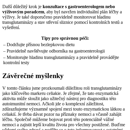
Další důležitý krok je
konzultace s gastroenterologem nebo
výživovým poradcem
, aby byl navržen individuální plán léčby a
výživy. Je také doporučeno pravidelně monitorovat hladinu
transglutaminázy a stav střevní sliznice pomocí kontrolních testů a
vyšetření.
Tipy pro správnou péči:
– Dodržujte přísnou bezlepkovou dietu
– Pravidelně navštěvujte odborníka na gastroenterologii
– Monitorujte hladinu transglutaminázy a pravidelně provádějte
kontrolní testy
Závěrečné myšlenky
V tomto článku jsme prozkoumali důležitou roli transglutaminázy
jako klíčového markeru celiakie. Je zřejmé, že tato enzymatická
aktivita může sloužit jako užitečný nástroj pro diagnostiku této
autoimunitní nemoci. Ačkoli jde o komplexní záležitost,
zdůrazňujeme významné spojení mezi touto enzymatickou látkou a
celiakií. Je třeba dávat pozor na příznaky nemoci a včasně zahájit
léčbu. Společně můžeme bojovat proti této potenciálně vážné
nemoci a zajistit lepší kvalitu života pro všechny postižené. Buďme
vědomi svého zdraví a podělte se o tuto informovanost s ostatními,