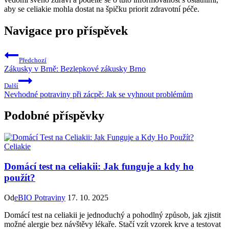
aby se celiakie mohla dostat na špičku priorit zdravotní péče.
Navigace pro příspěvek
Předchozí
Zákusky v Brně: Bezlepkové zákusky Brno
Další
Nevhodné potraviny při zácpě: Jak se vyhnout problémům
Podobné příspěvky
Celiakie
Domácí test na celiakii: Jak funguje a kdy ho
použít?
Od
eBIO Potraviny
17. 10. 2025
Domácí test na celiakii je jednoduchý a pohodlný způsob, jak zjistit
možné alergie bez návštěvy lékaře. Stačí vzít vzorek krve a testovat