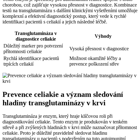
chorobou, což zajišťuje vysokou přesnost v diagnostice. Kombinace
testů na transglutaminázu s dalšími klinickými vyšetřeními umožňuje
komplexní a efektivní diagnostický postup, který vede k rychlé
identifikaci pacientů s celiakií a jejich následné léčbě.
Transglutamináza v
Výhody
diagnostice celiakie
Důležitý marker pro potvrzení
Vysoká přesnost v diagnostice
přítomnosti celiakie
Rychlá identifikace pacientů
Možnost okamžité léčby a
trpících celiakií
prevence poškození střev
Prevence celiakie a význam sledování
hladiny transglutaminázy v krvi
Transglutamináza je enzym, který hraje klíčovou roli při
diagnostikování celiakie. Tento enzym je produkován v tenkém
střevě a při zvýšených hladinách v krvi může naznačovat přítomnost
celiakie. Proto je důležité pravidelně sledovat hladinu
transglutaminázy u pacientů s podezřením na tuto autoimunitní