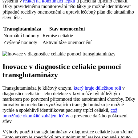
systému v
reakci na konzumaci lepku
u pacienta trpícího celiakií.
Díky pravidelnému monitorování této látky je možné identifikovat
případné recidivy onemocnění a upravit léčebný plán dle aktuálního
stavu těla.
Transglutamináza
Stav onemocnění
Normální hodnoty
Remise celiakie
Zvýšené hodnoty
Aktivní fáze onemocnění
Inovace v diagnostice celiakie pomocí
transglutaminázy
Transglutamináza je klíčový enzym,
který hraje důležitou roli
v
diagnostice celiakie. Jeho detekce v krvi může být důležitým
markerem pro potvrzení přítomnosti této autoimunitní choroby. Díky
inovativním metodám využívajícím transglutaminázu je možné
rychle a spolehlivě identifikovat pacienty trpící celiakií,
což
umožňuje okamžité zahájení léčby
a prevence dalšího poškození
střev.
Výhody použití transglutaminázy v diagnostice celiakie jsou zřejmé.
Tento enzym je specifický pro autoimunitní reakce spojené s touto