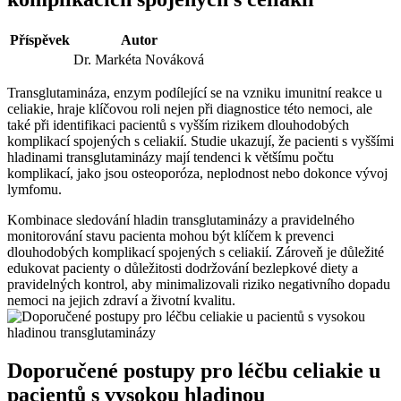
Příspěvek
Autor
Dr. Markéta Nováková
Transglutamináza, enzym podílející se na vzniku imunitní reakce u
celiakie, hraje klíčovou roli nejen při diagnostice této nemoci, ale
také při identifikaci pacientů s vyšším rizikem dlouhodobých
komplikací spojených s celiakií. Studie ukazují, že pacienti s vyššími
hladinami transglutaminázy mají tendenci k většímu počtu
komplikací, jako jsou osteoporóza, neplodnost nebo dokonce vývoj
lymfomu.
Kombinace sledování hladin transglutaminázy a pravidelného
monitorování stavu pacienta mohou být klíčem k prevenci
dlouhodobých komplikací spojených s celiakií. Zároveň je důležité
edukovat pacienty o důležitosti dodržování bezlepkové diety a
pravidelných kontrol, aby minimalizovali riziko negativního dopadu
nemoci na jejich zdraví a životní kvalitu.
Doporučené postupy pro léčbu celiakie u
pacientů s vysokou hladinou