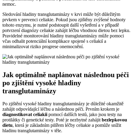
nemoc.
Sledování hladiny transglutaminázy v krvi může být důležitým
prvkem v prevenci celiakie. Pokud jsou zjištěny zvýšené hodnoty
tohoto enzymu, je nutné podstoupit další vyšetření a v případě
potvrzení diagnózy celiakie zahájit léčbu vhodnou dietou bez lepku.
Pravidelné monitorování hladiny transglutaminázy může pomoci
včas odhalit potenciální komplikace spojené s celiakií a
minimalizovat riziko progrese onemocnění.
Jak optimálně naplánovat následnou péči
po zjištění vysoké hladiny
transglutaminázy
Po zjištění vysoké hladiny transglutaminázy je důležité okamžitě
zahájit odpovídající léčbu a následnou péči. Prvním krokem je
diagnostikovat celiakii
pomocí dalších testů, jako jsou testy na
protilátky či genetické testy. Poté je nezbytné zahájit
bezlepkovou
dietu
, která je základním pilířem léčby celiakie a pomůže snížit
hladinu transglutaminázy v těle.