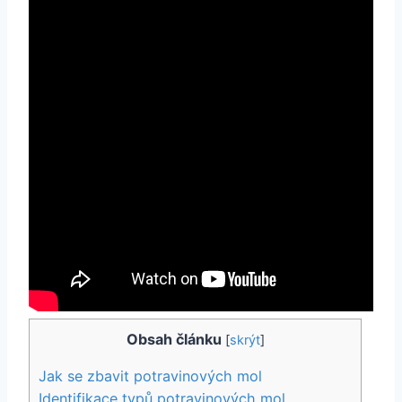
Obsah článku
[
skrýt
]
Jak se zbavit potravinových mol
Identifikace typů potravinových mol