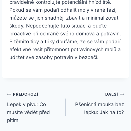
pravidelně kontrolujte potenciální hnízdiště.
Pokud se vám podaří odhalit moly v rané fázi,
můžete se jich snadněji zbavit a minimalizovat
škody. Nepodceňujte tuto situaci a buďte
proactive při ochraně svého domova a potravin.
S těmito tipy a triky doufáme, že se vám podaří
efektivně řešit přítomnost potravinových molů a
udržet své zásoby potravin v bezpečí.
Navigace
PŘEDCHOZÍ
DALŠÍ
Lepek v pivu: Co
Pšeničná mouka bez
pro
musíte vědět před
lepku: Jak na to?
příspěvek
pitím