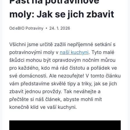
Past na potravinové
moly: Jak se jich zbavit
Od
eBIO Potraviny
24. 1. 2026
Všichni jsme určitě zažili nepříjemné setkání s
potravinovými moly v
naší kuchyni
. Tyto malé
škůdci mohou být opravdovým nočním můrou
pro každého, kdo má rád čistotu a pořádek ve
své domácnosti. Ale nezoufejte! V tomto článku
vám představíme skvělé tipy a triky, jak se jich
zbavit jednou provždy. Tak neváhejte a
přečtěte si náš článek, abyste mohli mít
konečně klid ve vaší kuchyni.