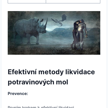
Efektivní metody likvidace
potravinových mol
Prevence:
Prvním krokem k efektivní likvidaci