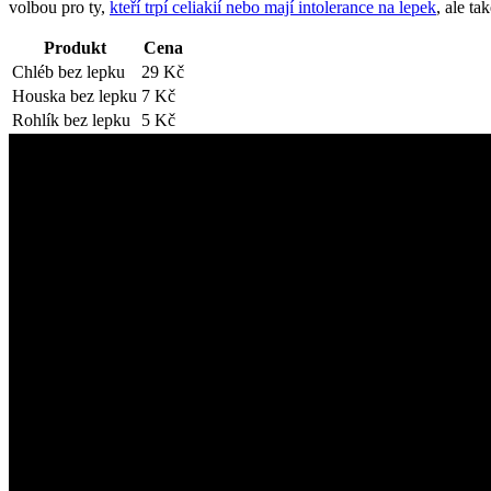
volbou pro ty,
kteří trpí celiakií nebo mají intolerance na lepek
, ale ta
Produkt
Cena
Chléb bez lepku
29 Kč
Houska bez lepku
7 Kč
Rohlík bez lepku
5 Kč