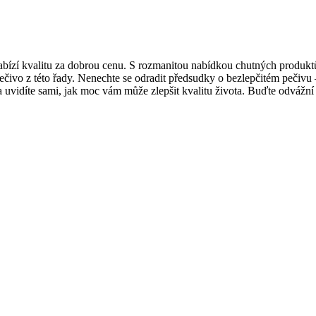
nabízí kvalitu za dobrou cenu. S rozmanitou nabídkou chutných produkt
 pečivo z této řady. Nenechte se odradit předsudky o bezlepčitém pečivu
 a uvidíte sami, jak moc vám může zlepšit kvalitu života. Buďte odvážn