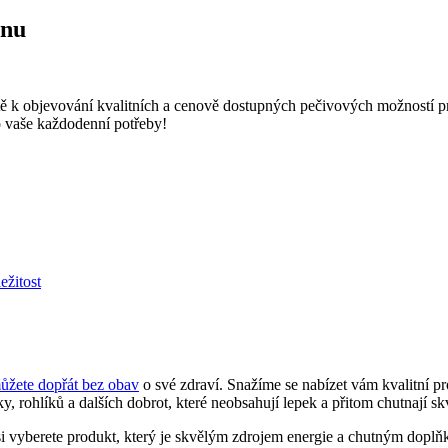
enu
tě k objevování kvalitních a cenově dostupných pečivových možností pr
o vaše každodenní potřeby!
ežitost
můžete dopřát bez obav
o své zdraví. Snažíme se nabízet vám kvalitní p
 rohlíků a dalších dobrot, které neobsahují lepek a přitom chutnají sk
 že si vyberete produkt, který je skvělým zdrojem energie a chutným 