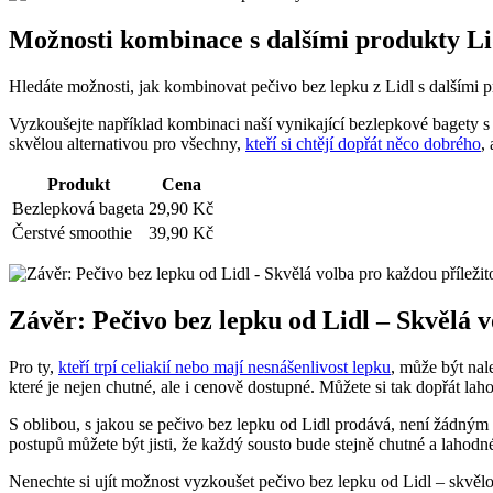
Možnosti kombinace s dalšími produkty Li
Hledáte možnosti, jak kombinovat pečivo bez lepku z Lidl s dalšími pr
Vyzkoušejte například kombinaci naší vynikající bezlepkové bagety s
skvělou alternativou pro všechny,
kteří si chtějí dopřát něco dobrého
,
Produkt
Cena
Bezlepková bageta
29,90 Kč
Čerstvé smoothie
39,90 Kč
Závěr: Pečivo bez lepku od Lidl – Skvělá v
Pro ty,
kteří trpí celiakií nebo mají nesnášenlivost lepku
, může být nal
které je nejen chutné, ale i cenově dostupné. Můžete si tak dopřát la
S oblibou, s jakou se pečivo bez lepku od Lidl prodává, není žádným
postupů můžete být jisti, že každý sousto bude stejně chutné a lahodn
Nenechte si ujít možnost vyzkoušet pečivo bez lepku od Lidl – skvělou