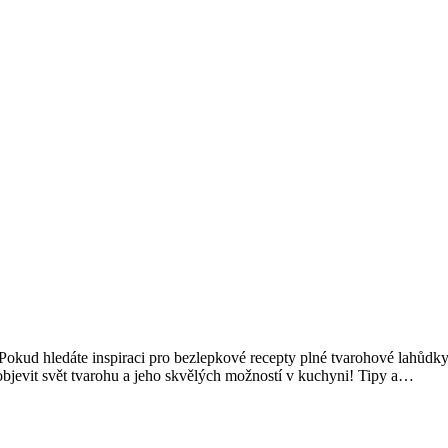
okud hledáte inspiraci pro bezlepkové recepty plné tvarohové lahůdky, j
i objevit svět tvarohu a jeho skvělých možností v kuchyni! Tipy a…