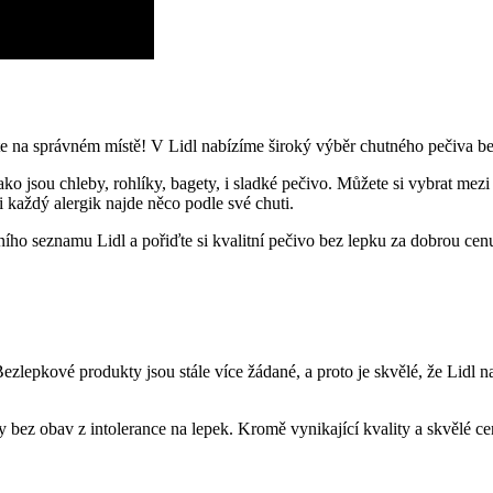
jste na správném místě! V Lidl nabízíme široký výběr chutného pečiva b
ko jsou chleby, rohlíky, bagety, i sladké pečivo. Můžete si vybrat me
každý alergik najde něco podle své chuti.
o seznamu Lidl a pořiďte si kvalitní pečivo bez lepku za dobrou cenu
 Bezlepkové produkty jsou stále více žádané, a proto je skvělé, že Lid
y bez obav z intolerance na lepek. Kromě vynikající kvality a skvělé c