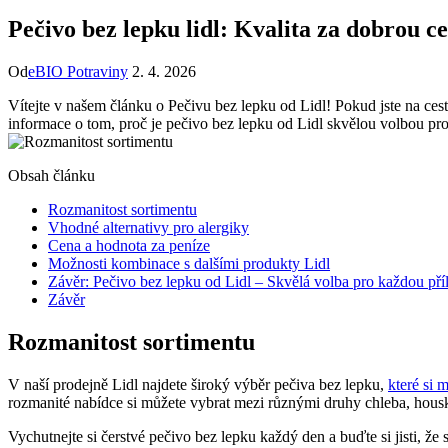
Pečivo bez lepku lidl: Kvalita za dobrou c
Od
eBIO Potraviny
2. 4. 2026
Vítejte v našem článku o Pečivu bez lepku od Lidl! Pokud jste na ces
informace o tom, proč je pečivo bez lepku od Lidl skvělou volbou pr
Obsah článku
Rozmanitost sortimentu
Vhodné alternativy pro alergiky
Cena a hodnota za peníze
Možnosti kombinace s dalšími produkty Lidl
Závěr: Pečivo bez lepku od Lidl – Skvělá volba pro každou příl
Závěr
Rozmanitost sortimentu
V naší prodejně Lidl najdete široký výběr pečiva bez lepku,
které
si 
rozmanité nabídce si můžete vybrat mezi různými druhy chleba, housky,
Vychutnejte si čerstvé pečivo bez lepku každý den a buďte si jisti,