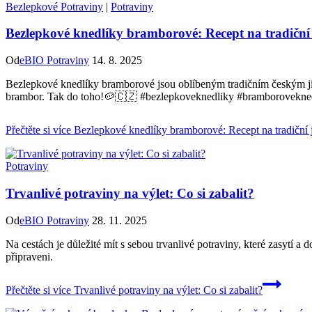
Bezlepkové Potraviny
|
Potraviny
Bezlepkové knedlíky bramborové: Recept na tradiční 
Od
eBIO Potraviny
14. 8. 2025
Bezlepkové knedlíky bramborové jsou oblíbeným tradičním českým jíd
brambor. Tak do toho!🥔🇨🇿 #bezlepkoveknedliky #bramborovekne
Přečtěte si více
Bezlepkové knedlíky bramborové: Recept na tradiční j
Potraviny
Trvanlivé potraviny na výlet: Co si zabalit?
Od
eBIO Potraviny
28. 11. 2025
Na cestách je důležité mít s sebou trvanlivé potraviny, které zasytí a
připraveni.
Přečtěte si více
Trvanlivé potraviny na výlet: Co si zabalit?