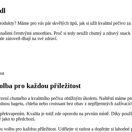
dl
odukty? Máme pro vás pár skvělých tipů, jak si užít kvalitní pečivo za
 našimi čerstvými smoothies. Proč si tedy neužít chutný a zdravý snack
 ale zároveň dbají na své zdraví.
olba pro každou příležitost
ezení chutného a kvalitního pečiva obtížným úkolem. Naštěstí máme pro
hodnou bagetu, chleba nebo croissant bez obav z nepříjemných zažívacích
 překvapením. Kvalita je totiž zde opravdu na prvním místě. Díky použ
é jako to předchozí.
 volbu pro každou příležitost. Udělejte si radost a dopřejte si lahodné