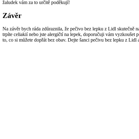
žaludek vám za to určitě poděkují!
Závěr
Na závěr bych ráda zdůraznila, že pečivo bez lepku z Lidl skutečně 
trpíte celiakií nebo jste alergičtí na lepek, doporučuji vám vyzkoušet
to, co si můžete dopřát bez obav. Dejte šanci pečivu bez lepku z Lidl