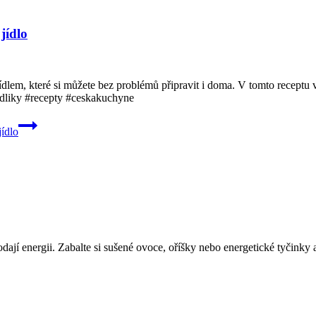
jídlo
lem, které si můžete bez problémů připravit i doma. V tomto receptu 
dliky #recepty #ceskakuchyne
ídlo
 dodají energii. Zabalte si sušené ovoce, oříšky nebo energetické tyčink