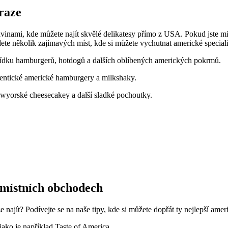
raze
avinami, kde můžete najít skvělé delikatesy přímo z USA. Pokud jste 
dete několik zajímavých míst, kde si můžete vychutnat americké speciali
bídku hamburgerů, hotdogů a dalších oblíbených amerických pokrmů.
entické americké hamburgery a milkshaky.
wyorské cheesecakey a další sladké pochoutky.
v místních obchodech
 najít? Podívejte se na naše tipy, kde si můžete dopřát ty nejlepší amer
ako je například Taste of America