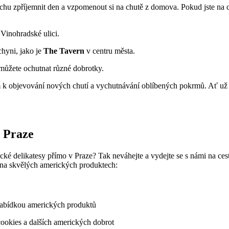
hu zpříjemnit den a vzpomenout si na chutě z domova. Pokud jste na c
Vinohradské ulici.
chyni, jako je
The Tavern
v centru města.
 můžete ochutnat různé dobrotky.
k objevování nových chutí a vychutnávání oblíbených pokrmů. Ať už s
v Praze
ické delikatesy přímo v Praze? Tak neváhejte a vydejte se s námi na ces
at na skvělých amerických produktech:
nabídkou amerických produktů
ookies a dalších amerických dobrot