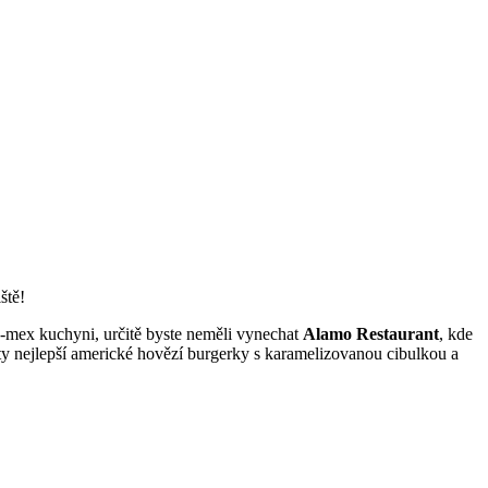
ště!
ex-mex kuchyni, určitě byste neměli vynechat
Alamo Restaurant
, kde
 ty nejlepší americké hovězí burgerky s karamelizovanou cibulkou a