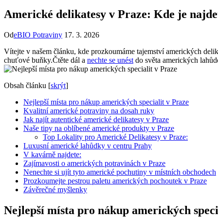
Americké delikatesy v Praze: Kde je najde
Od
eBIO Potraviny
17. 3. 2026
Vítejte v našem článku, kde prozkoumáme tajemství amerických delikat
chuťové buňky.Čtěte dál a
nechte se unést
do světa amerických lahůd
Obsah článku
[
skrýt
]
Nejlepší místa pro nákup amerických specialit v Praze
Kvalitní americké potraviny na dosah ruky
Jak najít autentické americké delikatesy v Praze
Naše tipy na oblíbené americké produkty v Praze
Top Lokality pro Americké Delikatesy v Praze:
Luxusní americké lahůdky v centru Prahy
V kavárně najdete:
Zajímavosti o amerických potravinách v Praze
Nenechte si ujít tyto americké pochutiny v místních obchodech
Prozkoumejte pestrou paletu amerických pochoutek v Praze
Závěrečné myšlenky
Nejlepší místa pro nákup amerických speci