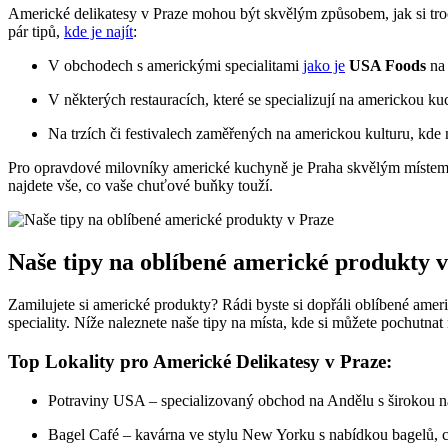
Americké delikatesy v Praze mohou být skvělým způsobem, jak si troc
pár tipů,
kde je najít
:
V obchodech s americkými specialitami
jako je
USA Foods
na 
V některých restauracích, které se specializují na americkou ku
Na trzích či festivalech zaměřených na americkou kulturu, kde
Pro opravdové milovníky americké kuchyně je Praha skvělým místem 
najdete vše, co vaše chuťové buňky touží.
Naše tipy na oblíbené americké produkty 
Zamilujete si americké produkty? Rádi byste si dopřáli oblíbené amer
speciality. Níže naleznete naše tipy na místa, kde si můžete pochutn
Top Lokality pro Americké Delikatesy v Praze:
Potraviny USA – specializovaný obchod na Andělu s širokou 
Bagel Café – kavárna ve stylu New Yorku s nabídkou bagelů, c