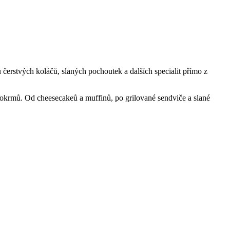
erstvých koláčů, slaných pochoutek a dalších specialit přímo z
pokrmů. Od cheesecakeů a muffinů, po grilované sendviče a slané