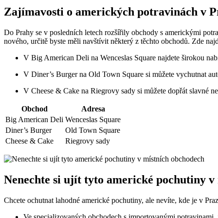
Zajímavosti o amerických potravinách v P
Do Prahy se v posledních letech rozšířily obchody s americkými potr
nového, určitě byste měli navštívit některý z těchto obchodů. Zde naj
V Big American Deli na Wenceslas Square najdete širokou na
V Diner’s Burger na Old Town Square si můžete vychutnat aut
V Cheese & Cake na Riegrovy sady si můžete dopřát slavné ne
Obchod
Adresa
Big American Deli
Wenceslas Square
Diner’s Burger
Old Town Square
Cheese & Cake
Riegrovy sady
Nenechte si ujít tyto americké pochutiny 
Chcete ochutnat lahodné americké pochutiny, ale nevíte, kde je v Praze
Ve specializovaných obchodech s importovanými potravinami, j