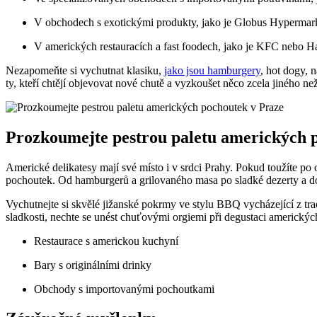
V obchodech s exotickými produkty, jako je Globus Hypermark
V amerických restauracích a fast foodech, jako je KFC nebo 
Nezapomeňte si vychutnat klasiku,
jako jsou hamburgery
, hot dogy, 
ty, kteří chtějí objevovat nové chutě a vyzkoušet něco zcela jiného ne
Prozkoumejte pestrou paletu amerických 
Americké delikatesy mají své místo i v srdci Prahy. Pokud toužíte po
pochoutek. Od hamburgerů a grilovaného masa po sladké dezerty a don
Vychutnejte si skvělé jižanské pokrmy ve stylu BBQ vycházející z tra
sladkosti, nechte se unést chuťovými orgiemi při degustaci americkýc
Restaurace s americkou kuchyní
Bary s originálními drinky
Obchody s importovanými pochoutkami