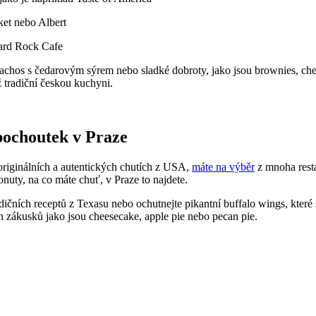
et nebo Albert
Hard Rock Cafe
nachos s čedarovým sýrem nebo sladké dobroty, jako jsou brownies, ch
ž tradiční českou kuchyni.
pochoutek v Praze
 originálních a autentických chutích z USA,
máte na výběr
z mnoha resta
uty, na co máte chuť, v Praze to najdete.
dičních receptů z Texasu nebo ochutnejte pikantní buffalo wings, které
h zákusků jako jsou cheesecake, apple pie nebo pecan pie.