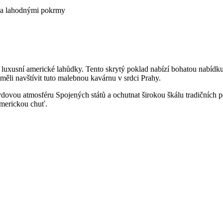
u a lahodnými pokrmy
uxusní americké lahůdky. Tento skrytý poklad nabízí bohatou nabídku č
ěli navštívit tuto malebnou kavárnu v srdci Prahy.
dovou atmosféru Spojených států a ochutnat širokou škálu tradičních 
americkou chuť.