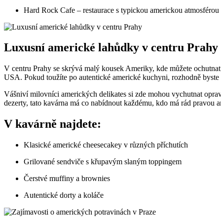
Hard Rock Cafe – restaurace s typickou americkou atmosféro
Luxusní americké lahůdky v centru Prahy
V centru Prahy se skrývá malý kousek Ameriky, kde můžete ochutnat l
USA. Pokud toužíte po autentické americké kuchyni, rozhodně byste m
Vášniví milovníci amerických delikates si zde mohou vychutnat oprav
dezerty, tato kavárna má co nabídnout každému, kdo má rád pravou 
V kavárně najdete:
Klasické americké cheesecakey v různých příchutích
Grilované sendviče s křupavým slaným toppingem
Čerstvé muffiny a brownies
Autentické dorty a koláče