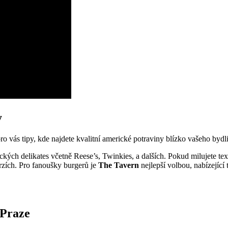
y
vás tipy, kde najdete kvalitní americké potraviny blízko vašeho bydli
ických delikates včetně Reese’s, Twinkies, a dalších. Pokud milujete t
rzích. Pro fanoušky burgerů je
The Tavern
nejlepší volbou, nabízející
 Praze