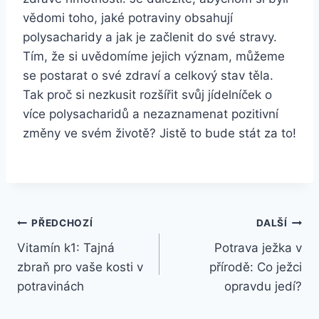
vědomi toho, jaké potraviny obsahují
polysacharidy a jak je začlenit do své stravy.
Tím, že si uvědomíme jejich význam, můžeme
se postarat o své zdraví a celkový stav těla.
Tak proč si nezkusit rozšířit svůj jídelníček o
více polysacharidů a nezaznamenat pozitivní
změny ve svém životě? Jistě to bude stát za to!
Navigace
PŘEDCHOZÍ
DALŠÍ
Vitamín k1: Tajná
Potrava ježka v
pro
zbraň pro vaše kosti v
přírodě: Co ježci
příspěvek
potravinách
opravdu jedí?