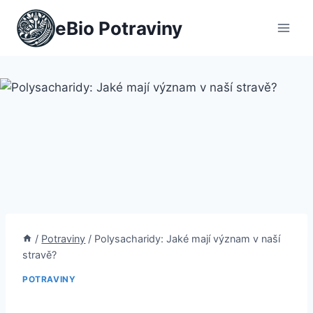
Přeskočit
eBio Potraviny
na
obsah
/
Potraviny
/
Polysacharidy: Jaké mají význam v naší
stravě?
POTRAVINY