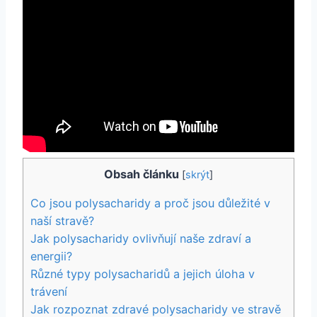
Obsah článku
[
skrýt
]
Co jsou polysacharidy a proč jsou důležité v
naší stravě?
Jak polysacharidy ovlivňují naše zdraví a
energii?
Různé typy polysacharidů a jejich úloha v
trávení
Jak rozpoznat zdravé polysacharidy ve stravě