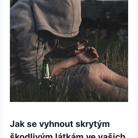
Jak se vyhnout skrytým
škodlivým látkám ve vašich