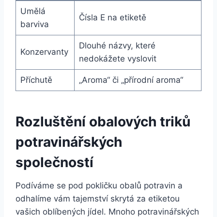
Umělá
Čísla E na etiketě
barviva
Dlouhé názvy, které
Konzervanty
nedokážete vyslovit
Příchutě
„Aroma“ či „přírodní aroma“
Rozluštění obalových triků
potravinářských
společností
Podíváme se pod pokličku obalů potravin a
odhalíme vám tajemství skrytá za etiketou
vašich oblíbených jídel. Mnoho potravinářských