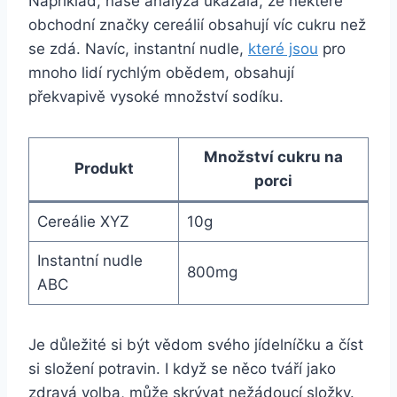
Například, naše analýza ukázala, že některé
obchodní značky cereálií obsahují víc cukru než
se zdá. Navíc, instantní nudle,
které jsou
pro
mnoho lidí rychlým obědem, obsahují
překvapivě vysoké množství sodíku.
Množství cukru na
Produkt
porci
Cereálie XYZ
10g
Instantní nudle
800mg
ABC
Je důležité si být vědom svého jídelníčku a číst
si složení potravin. I když se něco tváří jako
zdravá volba, může skrývat nežádoucí složky.