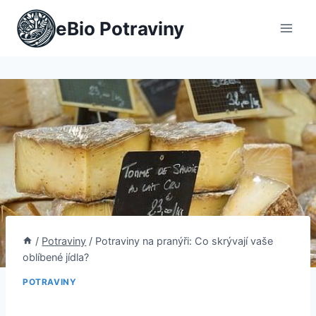
Přeskočit
eBio Potraviny
na
obsah
/
Potraviny
/
Potraviny na pranýři: Co skrývají vaše
oblíbené jídla?
POTRAVINY