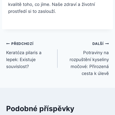
kvalitě toho, co jíme. Naše zdraví a životní
prostředí si to zaslouží.
Navigace
PŘEDCHOZÍ
DALŠÍ
Keratóza pilaris a
Potraviny na
pro
lepek: Existuje
rozpuštění kyseliny
příspěvek
souvislost?
močové: Přirozená
cesta k úlevě
Podobné příspěvky