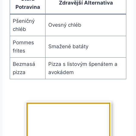
Zdravější Alternativa
Potravina
Pšeničný
Ovesný chléb
chléb
Pommes
Smažené batáty
frites
Bezmasá
Pizza s listovým špenátem a
pizza
avokádem