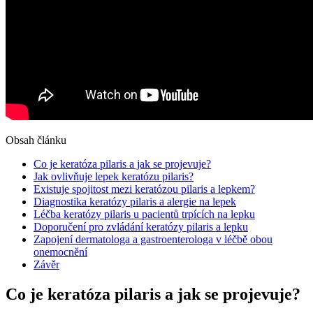
Obsah článku
Co je keratóza pilaris a jak se projevuje?
Jak ovlivňuje lepek keratózu pilaris?
Existuje spojitost mezi keratózou pilaris a lepkem?
Diagnostika keratózy pilaris a alergie na lepek
Léčba keratózy pilaris u pacientů trpících na lepku
Doporučení pro zvládání keratózy pilaris a lepku
Zapojení dermatologa a gastroenterologa v léčbě obou
onemocnění
Závěr
Co je keratóza pilaris a jak se projevuje?