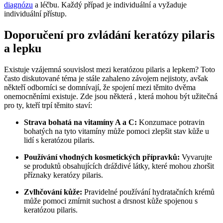
diagnózu
a léčbu. Každý případ je individuální a vyžaduje
individuální přístup.
Doporučení pro zvládání keratózy pilaris
a lepku
Existuje vzájemná souvislost mezi keratózou pilaris a lepkem? Toto
často diskutované téma je stále zahaleno závojem nejistoty, avšak
někteří odborníci se domnívají, že spojení mezi těmito dvěma
onemocněními existuje. Zde jsou některá , která mohou být užitečná
pro ty, kteří trpí těmito staví:
Strava bohatá na vitamíny A a C:
Konzumace potravin
bohatých na tyto vitamíny může pomoci zlepšit stav kůže u
lidí s keratózou pilaris.
Používání vhodných kosmetických přípravků:
Vyvarujte
se produktů obsahujících dráždivé látky, které mohou zhoršit
příznaky keratózy pilaris.
Zvlhčování kůže:
Pravidelné používání hydratačních krémů
může pomoci zmírnit suchost a drsnost kůže spojenou s
keratózou pilaris.