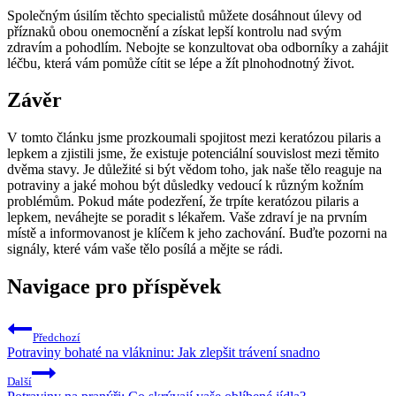
Společným úsilím těchto specialistů můžete dosáhnout úlevy od
příznaků obou onemocnění a získat lepší kontrolu nad svým
zdravím a pohodlím. Nebojte se konzultovat oba odborníky a zahájit
léčbu, která vám pomůže cítit se lépe a žít plnohodnotný život.
Závěr
V tomto článku jsme prozkoumali spojitost mezi keratózou pilaris a
lepkem a zjistili jsme, že existuje potenciální souvislost mezi těmito
dvěma stavy. Je důležité si být vědom toho, jak naše tělo reaguje na
potraviny a jaké mohou být důsledky vedoucí k různým kožním
problémům. Pokud máte podezření, že trpíte keratózou pilaris a
lepkem, neváhejte se poradit s lékařem. Vaše zdraví je na prvním
místě a informovanost je klíčem k jeho zachování. Buďte pozorni na
signály, které vám vaše tělo posílá a mějte se rádi.
Navigace pro příspěvek
Předchozí
Potraviny bohaté na vlákninu: Jak zlepšit trávení snadno
Další