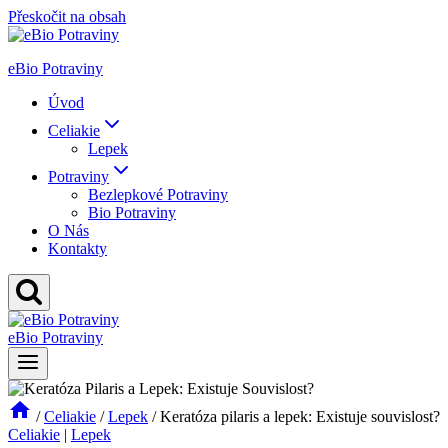
Přeskočit na obsah
eBio Potraviny
Úvod
Celiakie
Lepek
Potraviny
Bezlepkové Potraviny
Bio Potraviny
O Nás
Kontakty
eBio Potraviny
/
Celiakie
/
Lepek
/
Keratóza pilaris a lepek: Existuje souvislost?
Celiakie
|
Lepek