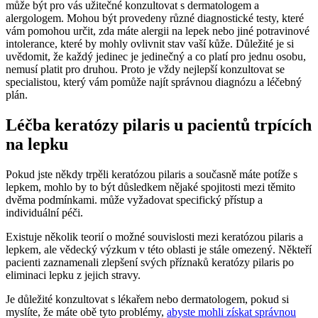
může být pro vás užitečné konzultovat s dermatologem a
alergologem. Mohou být provedeny různé diagnostické testy, které
vám pomohou určit, zda máte alergii na lepek nebo jiné potravinové
intolerance, které by mohly ovlivnit stav vaší kůže. Důležité je si
uvědomit, že každý jedinec je jedinečný a co platí pro jednu osobu,
nemusí platit pro druhou. Proto je vždy nejlepší konzultovat se
specialistou, který vám pomůže najít správnou diagnózu a léčebný
plán.
Léčba keratózy pilaris u pacientů trpících
na lepku
Pokud jste někdy trpěli keratózou pilaris a současně máte potíže s
lepkem, mohlo by to být důsledkem nějaké spojitosti mezi těmito
dvěma podmínkami. může vyžadovat specifický přístup a
individuální péči.
Existuje několik teorií o možné souvislosti mezi keratózou pilaris a
lepkem, ale vědecký výzkum v této oblasti je stále omezený. Někteří
pacienti zaznamenali zlepšení svých příznaků keratózy pilaris po
eliminaci lepku z jejich stravy.
Je důležité konzultovat s lékařem nebo dermatologem, pokud si
myslíte, že máte obě tyto problémy,
abyste mohli získat správnou