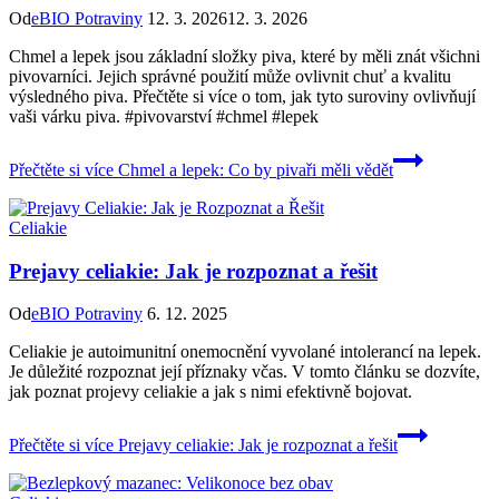
Od
eBIO Potraviny
12. 3. 2026
12. 3. 2026
Chmel a lepek jsou základní složky piva, které by měli znát všichni
pivovarníci. Jejich správné použití může ovlivnit chuť a kvalitu
výsledného piva. Přečtěte si více o tom, jak tyto suroviny ovlivňují
vaši várku piva. #pivovarství #chmel #lepek
Přečtěte si více
Chmel a lepek: Co by pivaři měli vědět
Celiakie
Prejavy celiakie: Jak je rozpoznat a řešit
Od
eBIO Potraviny
6. 12. 2025
Celiakie je autoimunitní onemocnění vyvolané intolerancí na lepek.
Je důležité rozpoznat její příznaky včas. V tomto článku se dozvíte,
jak poznat projevy celiakie a jak s nimi efektivně bojovat.
Přečtěte si více
Prejavy celiakie: Jak je rozpoznat a řešit