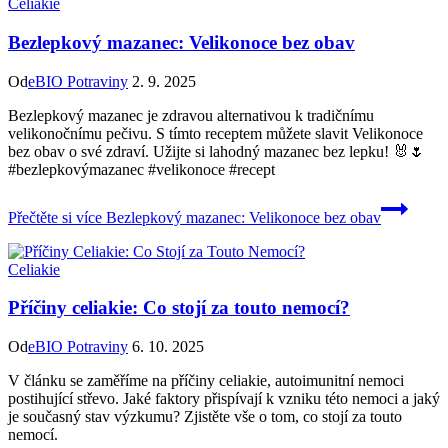
Celiakie
Bezlepkový mazanec: Velikonoce bez obav
Od
eBIO Potraviny
2. 9. 2025
Bezlepkový mazanec je zdravou alternativou k tradičnímu
velikonočnímu pečivu. S tímto receptem můžete slavit Velikonoce
bez obav o své zdraví. Užijte si lahodný mazanec bez lepku! 🐰🌷
#bezlepkovýmazanec #velikonoce #recept
Přečtěte si více
Bezlepkový mazanec: Velikonoce bez obav
Celiakie
Příčiny celiakie: Co stojí za touto nemocí?
Od
eBIO Potraviny
6. 10. 2025
V článku se zaměříme na příčiny celiakie, autoimunitní nemoci
postihující střevo. Jaké faktory přispívají k vzniku této nemoci a jaký
je současný stav výzkumu? Zjistěte vše o tom, co stojí za touto
nemocí.