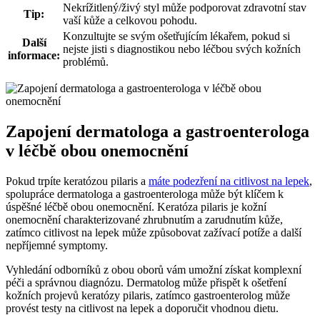
Nekrížitlený/živý styl může podporovat zdravotní stav
Tip:
vaší kůže a celkovou pohodu.
Konzultujte se svým ošetřujícím lékařem, pokud si
Další
nejste jisti s diagnostikou nebo léčbou svých kožních
informace:
problémů.
Zapojení dermatologa a gastroenterologa
v léčbě obou onemocnění
Pokud trpíte keratózou pilaris a
máte podezření na citlivost na lepek
,
spolupráce dermatologa a gastroenterologa může být klíčem k
úspěšné léčbě obou onemocnění. Keratóza pilaris je kožní
onemocnění charakterizované zhrubnutím a zarudnutím kůže,
zatímco citlivost na lepek může způsobovat zažívací potíže a další
nepříjemné symptomy.
Vyhledání odborníků z obou oborů vám umožní získat komplexní
péči a správnou diagnózu. Dermatolog může přispět k ošetření
kožních projevů keratózy pilaris, zatímco gastroenterolog může
provést testy na citlivost na lepek a doporučit vhodnou dietu.