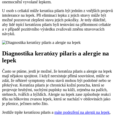
onemocnění vyvolané lepkem.
U osob s celiakií může keratóza pilaris být jedním z vnějších projevů
intolerance na lepek. Při eliminaci lepku z jejich stravy může být
možné pozorovat zlepšení stavu jejich pokožky. Je tedy důležité,
aby lidé trpící keratózou pilaris byli testováni na přítomnost celiakie
a v případě pozitivního výsledku zvažovali změnu stravovacích
návyků.
Diagnostika keratózy pilaris a alergie na
lepek
Často se ptáme, jestli je možné, že keratóza pilaris a alergie na lepek
mají nějakou spojitost. I když neexistuje přímá souvislost, může se
zdát, že některé symptomy obou stavů mohou být podobné nebo se
překrývat. Keratóza pilaris je chronická kožní porucha, která se
projevuje hrubými, suchými pupínky na kůži, zejména na pažích,
stehnech, tvářích a hýždích. Alergie na lepek zase způsobuje reakci
těla na bílkovinu zvanou lepek, která se nachází v obilovinách jako
je pšenice, ječmen nebo žito.
Jestliže trpíte keratózou pilaris a
máte podezření na alergii na lepek
,