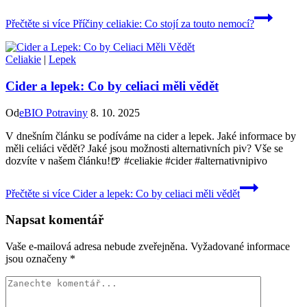
Přečtěte si více
Příčiny celiakie: Co stojí za touto nemocí?
Celiakie
|
Lepek
Cider a lepek: Co by celiaci měli vědět
Od
eBIO Potraviny
8. 10. 2025
V dnešním článku se podíváme na cider a lepek. Jaké informace by
měli celiáci vědět? Jaké jsou možnosti alternativních piv? Vše se
dozvíte v našem článku!🍺 #celiakie #cider #alternativnipivo
Přečtěte si více
Cider a lepek: Co by celiaci měli vědět
Napsat komentář
Vaše e-mailová adresa nebude zveřejněna.
Vyžadované informace
jsou označeny
*