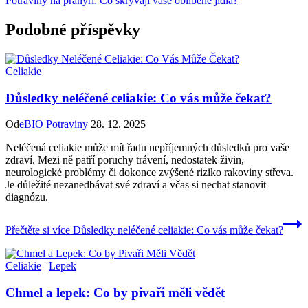
Potraviny na pranýři: Co skrývají vaše oblíbené jídla?
Podobné příspěvky
Celiakie
Důsledky neléčené celiakie: Co vás může čekat?
Od
eBIO Potraviny
28. 12. 2025
Neléčená celiakie může mít řadu nepříjemných důsledků pro vaše
zdraví. Mezi ně patří poruchy trávení, nedostatek živin,
neurologické problémy či dokonce zvýšené riziko rakoviny střeva.
Je důležité nezanedbávat své zdraví a včas si nechat stanovit
diagnózu.
Přečtěte si více
Důsledky neléčené celiakie: Co vás může čekat?
Celiakie
|
Lepek
Chmel a lepek: Co by pivaři měli vědět