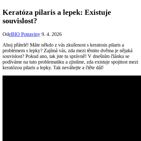
Keratóza pilaris a lepek: Existuje
souvislost?
Od
eBIO Potraviny
9. 4. 2026
Ahoj přátelé! Máte někdo z vás zkušenost s keratosis pilaris a
problémem s lepky? Zajímá vás, zda mezi těmito dvěma je nějaká
souvislost? Pokud ano, tak jste tu správně! V dnešním článku se
podíváme na tuto problematiku a zjistíme, zda existuje spojitost mezi
keratózou pilaris a lepky. Tak neváhejte a čtěte dál!