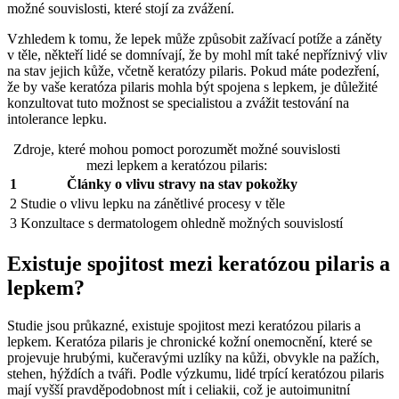
možné souvislosti, které stojí za zvážení.
Vzhledem k tomu, že lepek může způsobit zažívací potíže a záněty
v těle, někteří lidé se domnívají, že by mohl mít také nepříznivý vliv
na stav jejich kůže, včetně keratózy pilaris. Pokud máte podezření,
že by vaše keratóza pilaris mohla být spojena s lepkem, je důležité
konzultovat tuto možnost se specialistou a zvážit testování na
intolerance lepku.
Zdroje, které mohou pomoct porozumět možné souvislosti
mezi lepkem a keratózou pilaris:
1
Články o vlivu stravy na stav pokožky
2
Studie o vlivu lepku na zánětlivé procesy v těle
3
Konzultace s dermatologem ohledně možných souvislostí
Existuje spojitost mezi keratózou pilaris a
lepkem?
Studie jsou průkazné, existuje spojitost mezi keratózou pilaris a
lepkem. Keratóza pilaris je chronické kožní onemocnění, které se
projevuje hrubými, kučeravými uzlíky na kůži, obvykle na pažích,
stehen, hýždích a tváři. Podle výzkumu, lidé trpící keratózou pilaris
mají vyšší pravděpodobnost mít i celiakii, což je autoimunitní