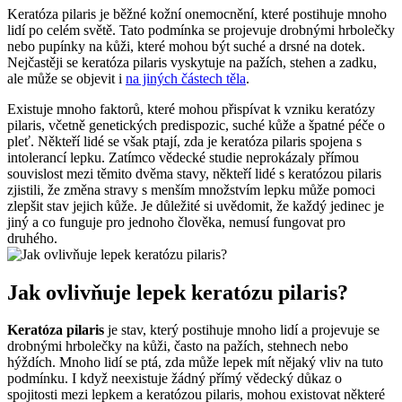
Keratóza pilaris je běžné kožní onemocnění, které postihuje mnoho
lidí po celém světě. Tato podmínka se projevuje drobnými hrbolečky
nebo pupínky na kůži, které mohou být suché a drsné na dotek.
Nejčastěji se keratóza pilaris vyskytuje na pažích, stehen a zadku,
ale může se objevit i
na jiných částech těla
.
Existuje mnoho faktorů, které mohou přispívat k vzniku keratózy
pilaris, včetně genetických predispozic, suché kůže a špatné péče o
pleť. Někteří lidé se však ptají, zda je keratóza pilaris spojena s
intolerancí lepku. Zatímco vědecké studie neprokázaly přímou
souvislost mezi těmito dvěma stavy, někteří lidé s keratózou pilaris
zjistili, že změna stravy s menším množstvím lepku může pomoci
zlepšit stav jejich kůže. Je důležité si uvědomit, že každý jedinec je
jiný a co funguje pro jednoho člověka, nemusí fungovat pro
druhého.
Jak ovlivňuje lepek keratózu pilaris?
Keratóza pilaris
je stav, který postihuje mnoho lidí a projevuje se
drobnými hrbolečky na kůži, často na pažích, stehnech nebo
hýždích. Mnoho lidí se ptá, zda může lepek mít nějaký vliv na tuto
podmínku. I když neexistuje žádný přímý vědecký důkaz o
spojitosti mezi lepkem a keratózou pilaris, mohou existovat některé