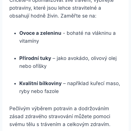
Chcete-li optimalizovat své trávení, vybírejte
potraviny, které jsou lehce stravitelné a
obsahují hodně živin. Zaměřte ⁢se na:
Ovoce ⁢a zeleninu
‍- bohaté na vlákninu a‌
vitamíny
Přírodní tuky
– jako avokádo, olivový olej
nebo oříšky
Kvalitní bílkoviny
– například kuřecí maso,
⁢ryby nebo‌ fazole
Pečlivým výběrem potravin a dodržováním
zásad​ zdravého stravování můžete pomoci
svému tělu s trávením a celkovým⁢ zdravím.