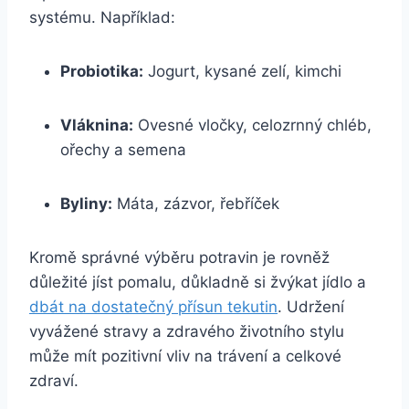
⁤systému. Například:
Probiotika:
Jogurt, kysané zelí, kimchi
Vláknina:
‌Ovesné vločky, celozrnný chléb,
ořechy‍ a semena
Byliny:
Máta, zázvor, řebříček
Kromě ‍správné‌ výběru potravin‌ je⁤ rovněž
důležité jíst​ pomalu, důkladně si žvýkat ⁣jídlo ​a
dbát na dostatečný přísun tekutin
. Udržení
vyvážené stravy‍ a zdravého životního stylu
může mít pozitivní‌ vliv na​ trávení ‍a celkové
zdraví.