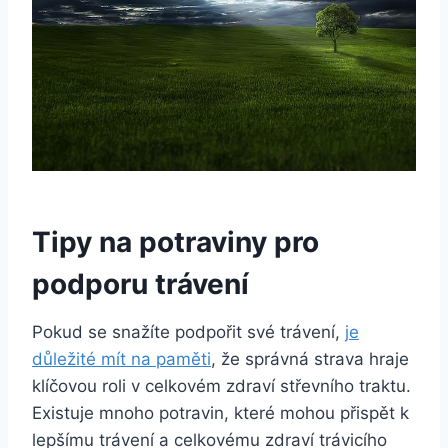
Tipy na potraviny ‍pro
podporu trávení
Pokud⁤ se snažíte podpořit své trávení,
je
‍důležité mít na paměti
, že⁢ správná strava‍ hraje
klíčovou roli⁢ v celkovém‍ zdraví střevního traktu.
Existuje ‍mnoho potravin, které mohou přispět⁢ k
lepšímu trávení a celkovému ‌zdraví trávicího