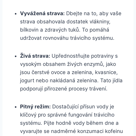
Vyvážená strava:
Dbejte na​ to,‍ aby vaše
strava ​obsahovala dostatek vlákniny,
‍bílkovin a zdravých tuků. To pomáhá
udržovat rovnováhu trávicího systému.
Živá⁤ strava:
Upřednostňujte potraviny s
vysokým obsahem živých enzymů, ⁢jako
jsou⁤ čerstvé ‍ovoce a zelenina, kvasnice,
jogurt ⁤nebo‌ nakládaná zelenina.​ Tato jídla
podporují⁣ přirozené procesy trávení.
Pitný ⁤režim:
Dostačující přísun ⁤vody⁤ je
klíčový pro správné fungování trávicího
systému. Pijte hodně⁤ vody během ⁣dne a
vyvarujte se nadměrné konzumaci kofeinu⁢