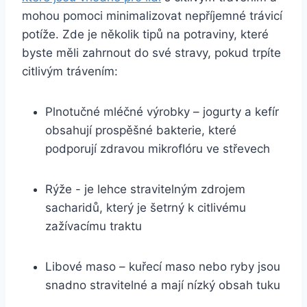
mohou⁣ pomoci minimalizovat nepříjemné trávicí
potíže. Zde je⁣ několik tipů na potraviny, které
byste měli zahrnout do své‍ stravy, pokud ‍trpíte
citlivým trávením:
Plnotučné⁤ mléčné výrobky⁤ – jogurty⁣ a kefír
obsahují prospěšné bakterie, které
podporují zdravou mikroflóru ve ‍střevech
Rýže -⁢ je lehce stravitelným ⁢zdrojem
sacharidů,‍ který je ⁣šetrný k citlivému⁣
zažívacímu ⁤traktu
Libové⁢ maso – kuřecí maso nebo ryby jsou
snadno stravitelné a mají nízký⁢ obsah tuku