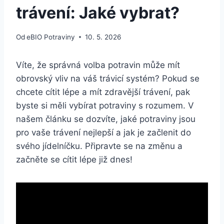
trávení: Jaké vybrat?
Od
eBIO Potraviny
10. 5. 2026
Víte, ⁢že správná volba potravin může mít​
obrovský vliv na váš trávicí systém? Pokud se
chcete cítit lépe ‍a mít ⁤zdravější ​trávení, pak
byste si‌ měli vybírat potraviny s rozumem. V
našem článku se dozvíte, ⁢jaké potraviny‍ jsou⁤
pro vaše trávení nejlepší a jak je začlenit do
svého jídelníčku. ⁣Připravte se na změnu a
‌začněte se ​cítit lépe již dnes!