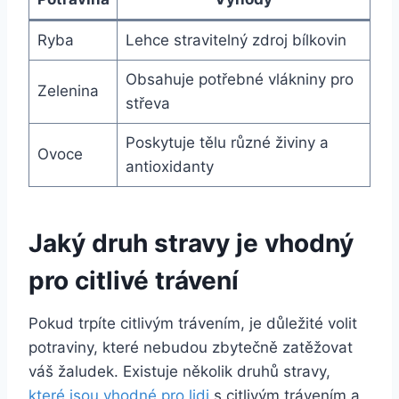
Ryba
Lehce stravitelný zdroj ‍bílkovin
Obsahuje potřebné vlákniny pro
Zelenina
⁣střeva
Poskytuje ⁢tělu různé živiny a
Ovoce
antioxidanty
Jaký druh stravy je vhodný
pro citlivé trávení
Pokud trpíte citlivým trávením, je důležité volit
potraviny,⁣ které nebudou ​zbytečně zatěžovat⁢
váš žaludek. ‍Existuje několik druhů stravy,
které jsou vhodné pro lidi
s citlivým trávením a