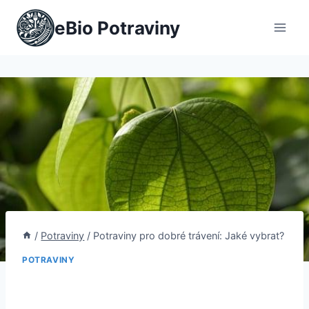
Přeskočit
eBio Potraviny
na
obsah
/
Potraviny
/
Potraviny pro dobré trávení: Jaké vybrat?
POTRAVINY