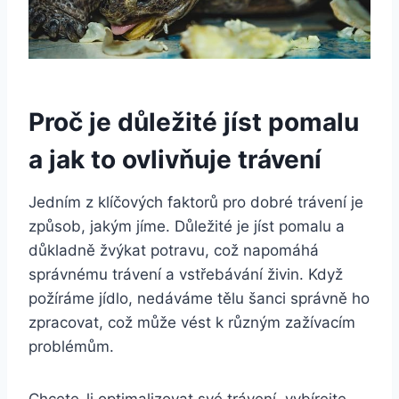
Proč ⁣je důležité​ jíst pomalu⁤
a jak to ovlivňuje trávení
Jedním z klíčových​ faktorů‌ pro dobré trávení je
způsob, jakým jíme. ‍Důležité je jíst ⁤pomalu a
důkladně žvýkat potravu, což napomáhá
správnému trávení⁤ a vstřebávání živin.⁤ Když
požíráme jídlo, nedáváme ​tělu šanci správně ho
zpracovat, což může vést k různým ​zažívacím ​
problémům.