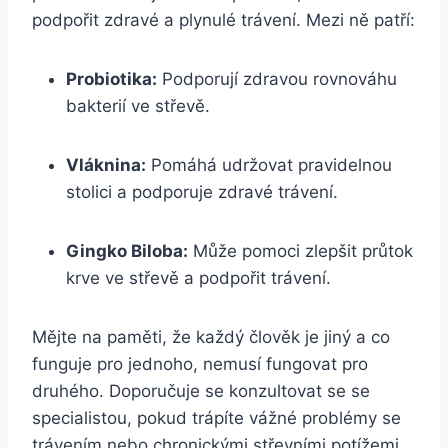
podpořit zdravé a plynulé trávení. Mezi ně patří:
Probiotika:
Podporují ⁣zdravou rovnováhu
bakterií ve střevě.
Vláknina:
Pomáhá udržovat pravidelnou⁢
stolici a podporuje‌ zdravé ‍trávení.
Gingko Biloba:
Může pomoci zlepšit průtok
krve ve střevě​ a podpořit trávení.
Mějte na paměti, že každý člověk je jiný a co
funguje pro jednoho, ​nemusí fungovat pro
druhého. Doporučuje se konzultovat se se
specialistou, ⁤pokud trápíte vážné problémy ⁢se
trávením nebo chronickými střevními potížemi.