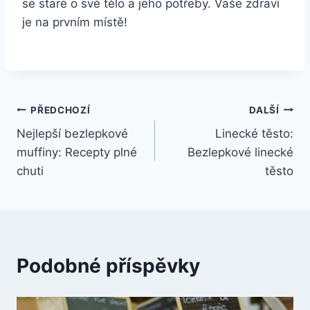
se staré o své tělo a jeho‍ potřeby. Vaše⁤ zdraví
je na prvním místě!
Navigace
PŘEDCHOZÍ
DALŠÍ
Nejlepší bezlepkové
Linecké těsto:
pro
muffiny: Recepty plné
Bezlepkové linecké
příspěvek
chuti
těsto
Podobné příspěvky