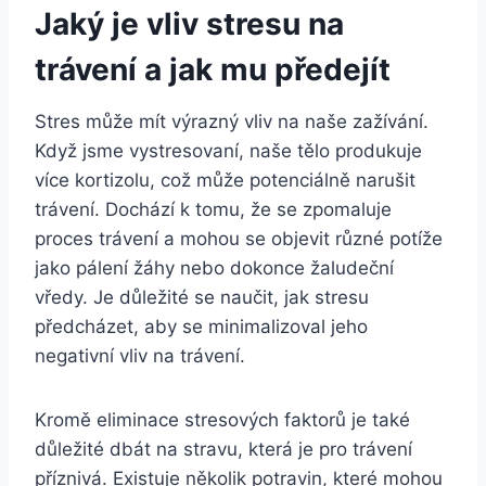
Jaký je vliv stresu na
trávení a ​jak mu předejít
Stres může mít výrazný vliv na naše zažívání.
Když jsme vystresovaní, naše tělo produkuje
více kortizolu, což může potenciálně narušit⁤
trávení. Dochází​ k tomu,⁢ že se⁣ zpomaluje
‍proces trávení a mohou se objevit různé potíže‌
jako pálení⁣ žáhy ⁣nebo dokonce žaludeční
vředy. ‌Je⁣ důležité se naučit, ‌jak ‍stresu
předcházet, aby se ⁢minimalizoval jeho
negativní vliv‍ na ​trávení.
Kromě eliminace⁤ stresových faktorů je také⁣
důležité dbát na stravu, která je pro⁤ trávení
příznivá. Existuje několik ⁤potravin, ‍které mohou