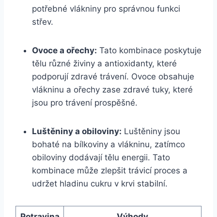
potřebné ⁤vlákniny pro správnou funkci⁢
střev.
Ovoce a ořechy:
Tato kombinace​ poskytuje​
tělu různé živiny a antioxidanty, které
podporují zdravé trávení. Ovoce obsahuje
vlákninu a‍ ořechy zase zdravé tuky, které
jsou pro ‍trávení​ prospěšné.
Luštěniny a obiloviny:
Luštěniny jsou
bohaté na bílkoviny a vlákninu, zatímco‌
obiloviny dodávají ​tělu energii. Tato
kombinace‌ může zlepšit ⁢trávicí proces a
udržet hladinu ‌cukru v krvi stabilní.
Potravina
Výhody