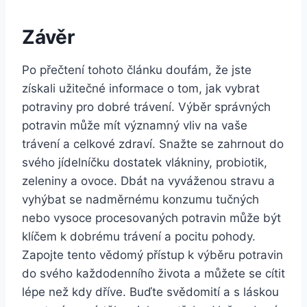
Závěr
Po přečtení tohoto článku doufám, že jste
získali užitečné informace o tom, jak vybrat
potraviny pro dobré trávení. Výběr správných⁣
potravin ‍může mít významný ‍vliv na vaše
trávení a celkové zdraví. Snažte se zahrnout⁤ do
svého jídelníčku dostatek vlákniny, probiotik,
zeleniny a ovoce. Dbát na vyváženou stravu a
vyhýbat se nadměrnému konzumu tučných
nebo vysoce procesovaných⁣ potravin⁢ může být
klíčem ‍k dobrému trávení⁤ a pocitu pohody.
Zapojte​ tento vědomý přístup k výběru ‌potravin
do‌ svého každodenního ⁢života a můžete se​ cítit
lépe než kdy dříve. ‌Buďte⁤ svědomití⁤ a s⁢ láskou