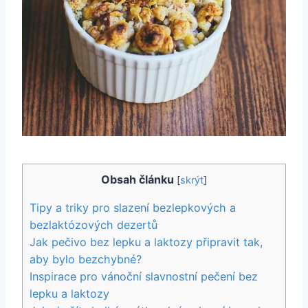
Obsah článku
[
skrýt
]
Tipy a ​triky ⁢pro slazení bezlepkových‍ a
bezlaktózových dezertů
Jak ⁤pečivo bez lepku a‌ laktozy připravit tak,
aby bylo ​bezchybné?
Inspirace pro vánoční slavnostní pečení bez
lepku a laktozy