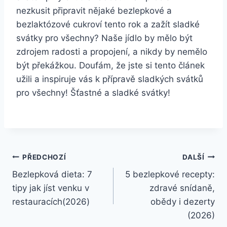
nezkusit‌ připravit ​nějaké bezlepkové⁢ a
bezlaktózové cukroví ‍tento rok⁤ a zažít ‍sladké
svátky pro všechny? Naše jídlo ⁣by mělo být
⁢zdrojem radosti a propojení, a nikdy by nemělo
být překážkou. ⁢Doufám, že jste si tento článek
užili a inspiruje vás k přípravě sladkých svátků⁤
pro všechny! Šťastné a⁤ sladké svátky!
Navigace
PŘEDCHOZÍ
DALŠÍ
Bezlepková dieta: 7
5 bezlepkové recepty:
pro
tipy jak jíst venku v
zdravé snídaně,
příspěvek
restauracích(2026)
obědy i dezerty
(2026)