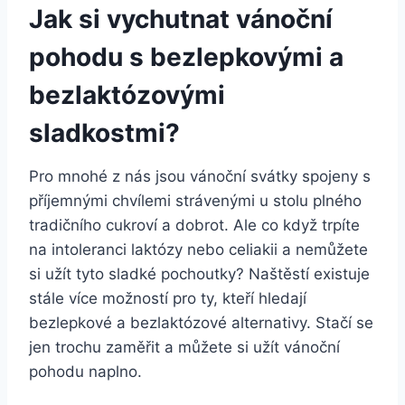
Jak si‌ vychutnat vánoční
pohodu s bezlepkovými a
bezlaktózovými
‌sladkostmi?
Pro mnohé z​ nás jsou vánoční svátky spojeny s
příjemnými chvílemi ​strávenými u stolu plného
tradičního cukroví⁤ a dobrot. Ale co když⁣ trpíte
na intoleranci laktózy nebo celiakii a nemůžete
si užít tyto sladké pochoutky? Naštěstí existuje
⁢stále ⁢více možností⁣ pro​ ty, kteří hledají ​
bezlepkové ​a bezlaktózové ⁤alternativy. Stačí se
jen trochu zaměřit ⁤a ‌můžete si užít ⁣vánoční
pohodu naplno.