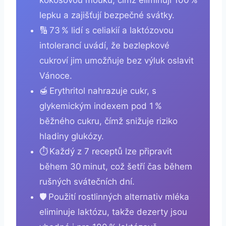
lepku a zajišťují bezpečné svátky.
🔢 73 % lidí s celiakií a laktózovou
intolerancí uvádí, že bezlepkové
cukroví jim umožňuje bez výluk oslavit
Vánoce.
🍯 Erythritol nahrazuje cukr, s
glykemickým indexem pod 1 %
běžného cukru, čímž snižuje riziko
hladiny glukózy.
⏱️ Každý z 7 receptů lze připravit
během 30 minut, což šetří čas během
rušných svátečních dní.
🛡️ Použití rostlinných alternativ mléka
eliminuje laktózu, takže dezerty jsou