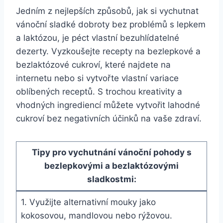
Jedním z nejlepších způsobů, jak si vychutnat
vánoční sladké dobroty bez problémů s lepkem⁤
a ⁢laktózou, je⁤ péct vlastní‍ bezuhlídatelné
dezerty. Vyzkoušejte ⁤recepty na bezlepkové a
bezlaktózové cukroví, které ‍najdete⁢ na
internetu ‌nebo si vytvořte vlastní variace
oblíbených receptů. S trochou⁤ kreativity a
⁢vhodných ingrediencí můžete vytvořit ⁢lahodné
cukroví bez negativních ‍účinků na vaše zdraví.
Tipy pro vychutnání‌ vánoční⁣ pohody ​s
bezlepkovými a bezlaktózovými
sladkostmi:
1. Využijte​ alternativní mouky jako
kokosovou, ⁣mandlovou ​nebo ​rýžovou.