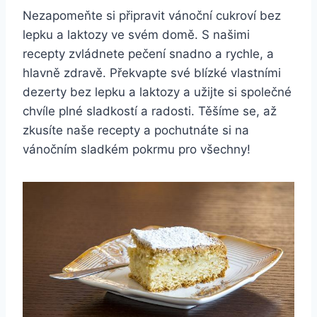
Nezapomeňte si připravit ‍vánoční cukroví ⁤bez
lepku ⁣a laktozy ve svém domě. S našimi
recepty zvládnete pečení snadno⁢ a rychle, ‌a
hlavně zdravě. Překvapte své blízké vlastními
dezerty bez lepku ⁤a ⁢laktozy a užijte si společné
chvíle ‍plné sladkostí a‍ radosti. Těšíme se, až
zkusíte naše recepty a pochutnáte si‌ na
vánočním⁤ sladkém pokrmu pro všechny!