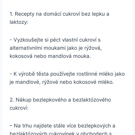
1. ‍Recepty na domácí cukroví bez lepku a
laktozy:
-⁤ Vyzkoušejte si péct vlastní cukroví s⁣
alternativními moukami jako je ‌rýžová,
kokosová​ nebo mandlová mouka.
-⁤ K výrobě těsta používejte⁤ rostlinné mléko jako
je ​mandlové,​ rýžové nebo kokosové mléko.
2. Nákup ⁤bezlepkového a bezlaktózového
cukroví:
– Na trhu najdete stále více bezlepkových a
bezlaktózových cukrovinek v obchodech s