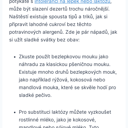
potýkáte ​s
intolerancí na lepek nebo laktózu
,
může být slazení dezertů trochu náročnější.
Naštěstí​ existuje spousta tipů a triků, jak si
připravit ⁢lahodné cukroví bez těchto
potravinových alergenů. Zde je ⁤pár nápadů, jak
si ⁤užít sladké svátky bez ‍obav:
Zkuste použít bezlepkovou mouku jako
náhradu za ​klasickou pšeničnou mouku.
Existuje‌ mnoho druhů bezlepkových mouk,
⁤jako⁣ například rýžová, kokosová nebo
mandlová mouka, které se skvěle hodí pro
sladké ‌pečivo.
Pro substituci ​laktózy můžete vyzkoušet
rostlinné mléko, jako⁣ je​ kokosové,‌
mandlové‍ nebo ⁣sójové⁤ mléko. Tyto