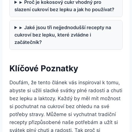
▸
Proč je kokosový cukr vhodný pro
slazení cukroví bez lepku a jak ho používat?
▸
Jaké jsou tři nejjednodušší recepty na
cukroví bez lepku, které zvládne i
začátečník?
Klíčové Poznatky
Doufám, že‌ tento článek vás inspiroval⁢ k​ tomu,
abyste si užili sladké ‍svátky plné ‌radosti‍ a chuti
bez lepku a ⁣laktozy. Každý ​by měl ‍mít možnost
si pochutnat na cukroví bez ‌ohledu⁤ na‌ své​
potřeby​ stravy. Můžeme si vychutnat tradiční
recepty přizpůsobené naše potřebám ⁤a užít si
‍svátek⁤ plný⁣ chuti a radosti. Tak proč si