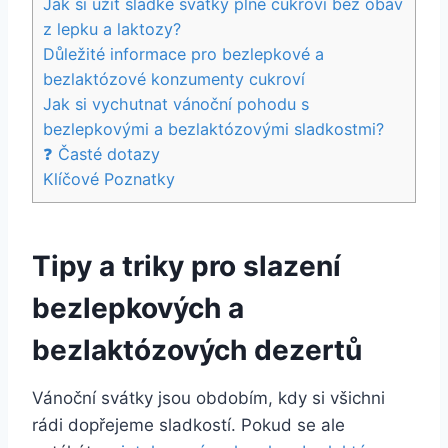
Jak si užít sladké svátky​ plné cukroví bez obav
z lepku‍ a laktozy?
Důležité informace ​pro bezlepkové a⁤
bezlaktózové konzumenty cukroví
Jak si‌ vychutnat vánoční pohodu s
bezlepkovými a bezlaktózovými ‌sladkostmi?
❓ Časté dotazy
Klíčové Poznatky
Tipy a ​triky ⁢pro slazení
bezlepkových‍ a
bezlaktózových dezertů
Vánoční svátky jsou obdobím,⁣ kdy si všichni
rádi dopřejeme sladkostí. Pokud se ale