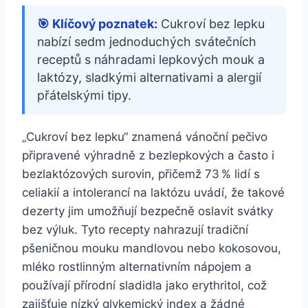
🎯 Klíčový poznatek:
Cukroví bez lepku
nabízí sedm jednoduchých svátečních
receptů s náhradami lepkových mouk a
laktózy, sladkými alternativami a alergií
přátelskými tipy.
„Cukroví bez lepku“ znamená vánoční pečivo
připravené výhradně z bezlepkových a často i
bezlaktózových surovin, přičemž 73 % lidí s
celiakií a intolerancí na laktózu uvádí, že takové
dezerty jim umožňují bezpečně oslavit svátky
bez výluk. Tyto recepty nahrazují tradiční
pšeničnou mouku mandlovou nebo kokosovou,
mléko rostlinným alternativním nápojem a
používají přírodní sladidla jako erythritol, což
zajišťuje nízký glykemický index a žádné