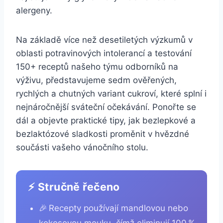
alergeny.
Na základě více než desetiletých výzkumů v
oblasti potravinových intolerancí a testování
150+ receptů našeho týmu odborníků na
výživu, představujeme sedm ověřených,
rychlých a chutných variant cukroví, které splní i
nejnáročnější sváteční očekávání. Ponořte se
dál a objevte praktické tipy, jak bezlepkové a
bezlaktózové sladkosti proměnit v hvězdné
součásti vašeho vánočního stolu.
⚡ Stručně řečeno
🎉 Recepty používají mandlovou nebo
kokosovou mouku, čímž eliminují 100 %