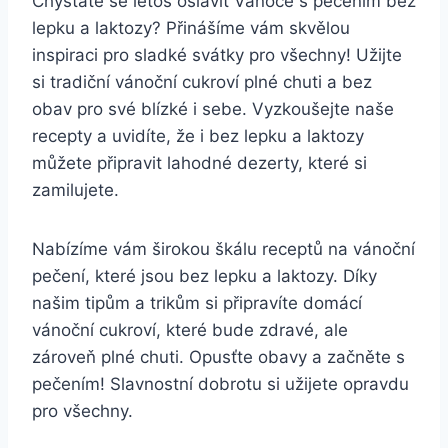
Chystáte se letos oslavit Vánoce s pečením bez
‌lepku a laktozy? Přinášíme ⁤vám skvělou
inspiraci pro⁢ sladké ​svátky ​pro ​všechny! ⁤Užijte‍
si‍ tradiční vánoční‍ cukroví plné ⁣chuti a ‌bez
obav pro ⁤své blízké ⁣i sebe. Vyzkoušejte naše
recepty⁣ a​ uvidíte, že i bez lepku a laktozy
‌můžete připravit lahodné⁢ dezerty,⁤ které si
zamilujete.
Nabízíme ​vám širokou škálu receptů na vánoční
pečení, které⁤ jsou bez⁤ lepku a laktozy. ‍Díky⁢
našim tipům ⁤a trikům⁢ si připravíte domácí
vánoční cukroví, ‍které⁣ bude zdravé, ale
zároveň plné chuti.​ Opusťte obavy a začněte s⁣
pečením! Slavnostní dobrotu si ‌užijete opravdu
pro všechny.