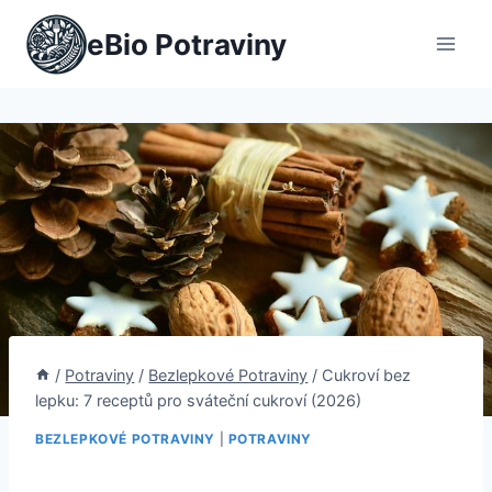
Přeskočit
eBio Potraviny
na
obsah
/
Potraviny
/
Bezlepkové Potraviny
/
Cukroví bez
lepku: 7 receptů pro sváteční cukroví (2026)
BEZLEPKOVÉ POTRAVINY
|
POTRAVINY