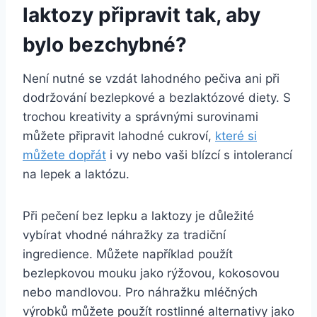
laktozy připravit tak, aby
bylo ​bezchybné?
Není nutné se vzdát lahodného pečiva ani ⁢při
dodržování bezlepkové ‍a bezlaktózové diety. S
trochou kreativity a správnými surovinami
můžete připravit lahodné ⁣cukroví,‍
které ​si
můžete dopřát
i vy nebo⁣ vaši blízcí s intolerancí
na lepek⁤ a laktózu.
Při pečení bez⁣ lepku a ‍laktozy je⁣ důležité
vybírat ‍vhodné náhražky ‍za tradiční
ingredience. Můžete například použít
bezlepkovou mouku‍ jako rýžovou, kokosovou
nebo⁢ mandlovou.​ Pro náhražku mléčných
výrobků můžete⁢ použít rostlinné alternativy jako