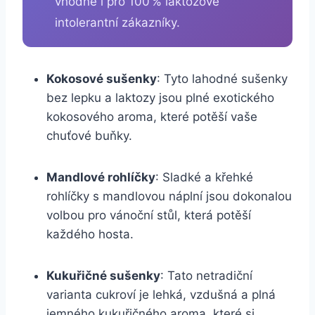
vhodné i pro 100 % laktózově
intolerantní zákazníky.
Kokosové sušenky
:⁢ Tyto⁣ lahodné sušenky⁣
bez⁢ lepku a ​laktozy jsou plné exotického
kokosového aroma, které potěší vaše
chuťové‍ buňky.
Mandlové rohlíčky
:⁢ Sladké a křehké
⁤rohlíčky s mandlovou ​náplní jsou dokonalou
volbou pro‍ vánoční ⁤stůl, která potěší​
každého hosta.
Kukuřičné sušenky
:‌ Tato netradiční
varianta cukroví je lehká, vzdušná a⁣ plná
jemného kukuřičného aroma,‌ které​ si