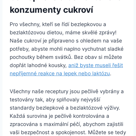
konzumenty cukroví
Pro ⁤všechny, kteří se řídí bezlepkovou a
bezlaktózovou ​dietou, máme⁢ skvělé zprávy!
Naše cukroví je připraveno⁤ s​ ohledem na vaše
potřeby, abyste mohli⁣ naplno vychutnat sladké
pochoutky během ‍svátků. ​Bez obav si můžete
dopřát lahodné kousky,
aniž byste museli řešit
nepříjemné reakce na lepek nebo laktózu
.
Všechny naše ⁢receptury ‌jsou‌ pečlivě vybrány a
testovány tak, aby splňovaly⁢ nejvyšší
standardy bezlepkové a bezlaktózové výživy.
Každá surovina je pečlivě kontrolována a
zpracována s‌ maximální péčí, abychom zajistili
vaši ⁢bezpečnost a spokojenost. ​Můžete ⁣se tedy⁢