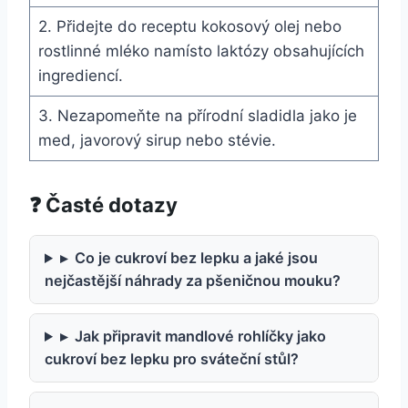
2. Přidejte ‍do receptu kokosový olej nebo
rostlinné mléko ⁤namísto laktózy obsahujících
ingrediencí.
3. Nezapomeňte na přírodní ​sladidla jako⁤ je
med,‌ javorový sirup nebo stévie.
❓ Časté dotazy
▸
Co je cukroví bez lepku a jaké jsou
nejčastější náhrady za pšeničnou mouku?
▸
Jak připravit mandlové rohlíčky jako
cukroví bez lepku pro sváteční stůl?