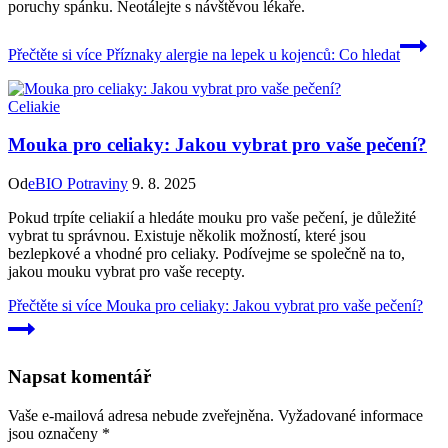
poruchy spánku. Neotálejte s návštěvou lékaře.
Přečtěte si více
Příznaky alergie na lepek u kojenců: Co hledat
Celiakie
Mouka pro celiaky: Jakou vybrat pro vaše pečení?
Od
eBIO Potraviny
9. 8. 2025
Pokud trpíte celiakií a hledáte mouku pro vaše pečení, je důležité
vybrat tu správnou. Existuje několik možností, které jsou
bezlepkové a vhodné pro celiaky. Podívejme se společně na to,
jakou mouku vybrat pro vaše recepty.
Přečtěte si více
Mouka pro celiaky: Jakou vybrat pro vaše pečení?
Napsat komentář
Vaše e-mailová adresa nebude zveřejněna.
Vyžadované informace
jsou označeny
*