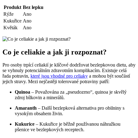
Produkt
Bez lepku
Rýže
Ano
Kukuřice
Ano
Květák
Ano
Co je celiakie a jak ji rozpoznat?
Pro osoby trpící celiakií je klíčové dodržovat bezlepkovou dietu, aby
se vyhnuly potenciálním zdravotním komplikacím. Existuje celá
řada potravin,
které jsou vhodné pro celiaky
a mohou být součástí
jejich stravy. Mezi nejčastěji tolerované potraviny patří:
Quinoa
– Považována za „pseudozrno“, quinoa je skvělý
zdroj bílkovin a minerálů.
Amaranth
– Další bezlepková alternativa pro obilniny s
vysokým obsahem živin.
Kukurice
– Kukuřice je běžně používanou náhražkou
pšenice ve bezlepkových receptech.