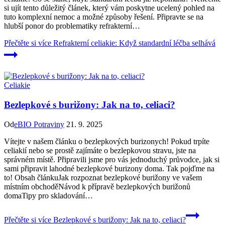
si ujít tento důležitý článek, který vám poskytne ucelený pohled na
tuto komplexní nemoc a možné způsoby řešení. Připravte se na
hlubší ponor do problematiky refrakterní…
Přečtěte si více
Refrakterní celiakie: Když standardní léčba selhává
Celiakie
Bezlepkové s burižony: Jak na to, celiaci?
Od
eBIO Potraviny
21. 9. 2025
Vítejte v našem článku o bezlepkových burizonych! Pokud trpíte
celiakií nebo se prostě zajímáte o bezlepkovou stravu, jste na
správném místě. Připravili jsme pro vás jednoduchý průvodce, jak si
sami připravit lahodné bezlepkové burizony doma. Tak pojďme na
to! Obsah článkuJak rozpoznat bezlepkové burižony ve vašem
místním obchoděNávod k přípravě bezlepkových burižonů
domaTipy pro skladování…
Přečtěte si více
Bezlepkové s burižony: Jak na to, celiaci?