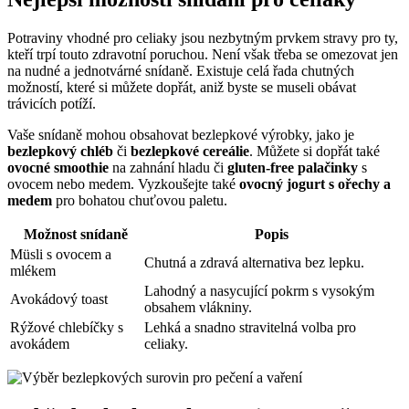
Potraviny vhodné pro celiaky jsou nezbytným prvkem stravy pro ty,
kteří trpí touto zdravotní poruchou. Není však třeba se omezovat jen
na nudné a jednotvárné snídaně. Existuje celá řada chutných
možností, které si můžete dopřát, aniž byste se museli obávat
trávicích potíží.
Vaše snídaně mohou obsahovat bezlepkové výrobky, jako je
bezlepkový chléb
či
bezlepkové cereálie
. Můžete si dopřát také
ovocné smoothie
na zahnání hladu či
gluten-free palačinky
s
ovocem nebo medem. Vyzkoušejte také
ovocný jogurt s ořechy a
medem
pro bohatou chuťovou paletu.
Možnost snídaně
Popis
Müsli s ovocem a
Chutná a zdravá alternativa bez lepku.
mlékem
Lahodný a nasycující pokrm s vysokým
Avokádový toast
obsahem vlákniny.
Rýžové chlebíčky s
Lehká a snadno stravitelná volba pro
avokádem
celiaky.