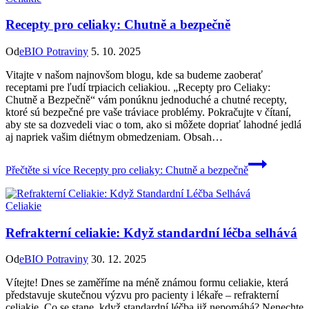
Recepty pro celiaky: Chutně a bezpečně
Od
eBIO Potraviny
5. 10. 2025
Vitajte v našom najnovšom blogu, kde sa budeme zaoberať
receptami pre ľudí trpiacich celiakiou. „Recepty pro Celiaky:
Chutně a Bezpečně“ vám ponúknu jednoduché a chutné recepty,
ktoré sú bezpečné pre vaše tráviace problémy. Pokračujte v čítaní,
aby ste sa dozvedeli viac o tom, ako si môžete dopriať lahodné jedlá
aj napriek vašim diétnym obmedzeniam. Obsah…
Přečtěte si více
Recepty pro celiaky: Chutně a bezpečně
Celiakie
Refrakterní celiakie: Když standardní léčba selhává
Od
eBIO Potraviny
30. 12. 2025
Vítejte! Dnes se zaměříme na méně známou formu celiakie, která
představuje skutečnou výzvu pro pacienty i lékaře – refrakterní
celiakie. Co se stane, když standardní léčba již nepomáhá? Nenechte