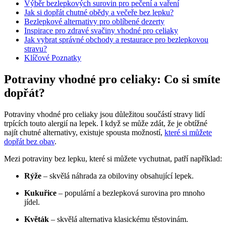
Výběr bezlepkových surovin pro pečení a vaření
Jak si dopřát chutné obědy a večeře bez lepku?
Bezlepkové alternativy pro oblíbené dezerty
Inspirace pro zdravé svačiny vhodné pro celiaky
Jak vybrat správné obchody a restaurace pro bezlepkovou
stravu?
Klíčové Poznatky
Potraviny vhodné pro celiaky: Co si smíte
dopřát?
Potraviny vhodné pro celiaky jsou důležitou součástí stravy lidí
trpících touto alergií na lepek. I když se může zdát, že je obtížné
najít chutné alternativy, existuje spousta možností,
které si můžete
dopřát bez obav
.
Mezi potraviny bez lepku, které si můžete vychutnat, patří například:
Rýže
– skvělá náhrada za obiloviny obsahující lepek.
Kukuřice
– populární a bezlepková surovina pro mnoho
jídel.
Květák
– skvělá alternativa klasickému těstovinám.