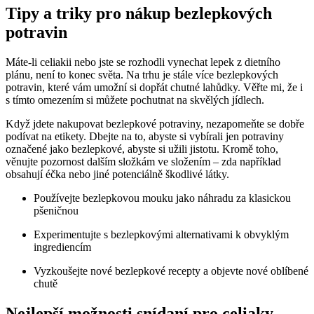
Tipy a triky pro nákup bezlepkových
potravin
Máte-li celiakii nebo jste se rozhodli vynechat lepek z dietního
plánu, není to konec světa. Na trhu je stále více bezlepkových
potravin, které vám umožní si dopřát chutné lahůdky. Věřte mi, že i
s tímto omezením si můžete pochutnat na skvělých jídlech.
Když jdete nakupovat bezlepkové potraviny, nezapomeňte se dobře
podívat na etikety. Dbejte na to, abyste si vybírali jen potraviny
označené jako bezlepkové, abyste si užili jistotu. Kromě toho,
věnujte pozornost dalším složkám ve složením – zda například
obsahují éčka nebo jiné potenciálně škodlivé látky.
Používejte bezlepkovou mouku jako náhradu za klasickou
pšeničnou
Experimentujte s bezlepkovými alternativami k obvyklým
ingrediencím
Vyzkoušejte nové bezlepkové recepty a objevte nové oblíbené
chutě
Nejlepší možnosti snídaní pro celiaky