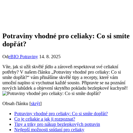
Potraviny vhodné pro celiaky: Co si smíte
dopřát?
Od
eBIO Potraviny
14. 8. 2025
Víte, jak si užít skvělé jídlo a zároveň respektovat své celiakní
potřeby? V našem článku „Potraviny vhodné pro celiaky: Co si
smíte dopřát?“ vám přinášíme skvělé tipy a recepty, které vám
umožní naplno si vychutnat každé sousto. Připravte se na poznání
nových lahůdek a objevení skrytého pokladu bezlepkové kuchyně!
Obsah článku
[
skrýt
]
Potraviny vhodné pro celiaky: Co si smíte dopřát?
Co je celiakie a jak ji rozpoznat?
Tipy a triky pro nákup bezlepkových potravin
Nejlepší možnosti snídaní pro celiaky