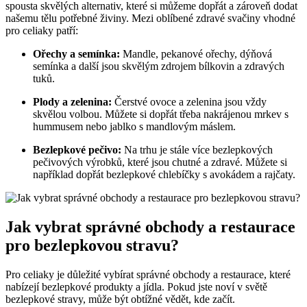
spousta skvělých alternativ, které si můžeme dopřát a zároveň dodat
našemu tělu potřebné živiny. Mezi oblíbené zdravé svačiny vhodné
pro celiaky patří:
Ořechy a semínka:
Mandle, pekanové ořechy, dýňová
semínka a další jsou skvělým zdrojem bílkovin a zdravých
tuků.
Plody a zelenina:
Čerstvé ovoce a zelenina jsou vždy
skvělou volbou. Můžete si dopřát třeba nakrájenou mrkev s
hummusem nebo jablko s mandlovým máslem.
Bezlepkové pečivo:
Na trhu je stále více bezlepkových
pečivových výrobků, které jsou chutné a zdravé. Můžete si
například dopřát bezlepkové chlebíčky s avokádem a rajčaty.
Jak vybrat správné obchody a restaurace
pro bezlepkovou stravu?
Pro celiaky je důležité vybírat správné obchody a restaurace, které
nabízejí bezlepkové produkty a jídla. Pokud jste noví v světě
bezlepkové stravy, může být obtížné vědět, kde začít.