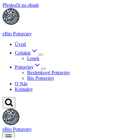
Přeskočit na obsah
eBio Potraviny
Úvod
Celiakie
Lepek
Potraviny
Bezlepkové Potraviny
Bio Potraviny
O Nás
Kontakty
eBio Potraviny