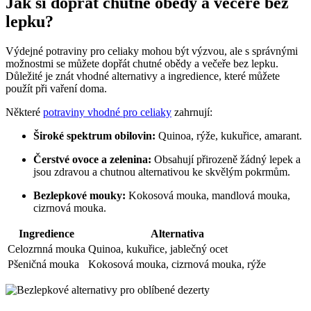
Jak si dopřát chutné obědy a večeře bez
lepku?
Výdejné potraviny pro celiaky mohou být výzvou, ale s správnými
možnostmi se můžete dopřát chutné obědy a večeře bez lepku.
Důležité je znát vhodné alternativy a ingredience, které můžete
použít při vaření doma.
Některé
potraviny vhodné pro celiaky
zahrnují:
Široké spektrum obilovin:
Quinoa, rýže, kukuřice, amarant.
Čerstvé ovoce a zelenina:
Obsahují přirozeně žádný lepek a
jsou zdravou a chutnou alternativou ke skvělým pokrmům.
Bezlepkové mouky:
Kokosová mouka, mandlová mouka,
cizrnová mouka.
Ingredience
Alternativa
Celozrnná mouka
Quinoa, kukuřice, jablečný ocet
Pšeničná mouka
Kokosová mouka, cizrnová mouka, rýže