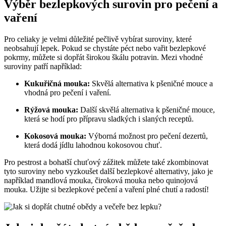
Výběr bezlepkových surovin pro pečení a
vaření
Pro celiaky je velmi důležité pečlivě vybírat suroviny, které
neobsahují lepek. Pokud se chystáte péct nebo vařit bezlepkové
pokrmy, můžete si dopřát širokou škálu potravin. Mezi vhodné
suroviny patří například:
Kukuřičná mouka:
Skvělá alternativa k pšeničné mouce a
vhodná pro pečení i vaření.
Rýžová mouka:
Další skvělá alternativa k pšeničné mouce,
která se hodí pro přípravu sladkých i slaných receptů.
Kokosová mouka:
Výborná možnost pro pečení dezertů,
která dodá jídlu lahodnou kokosovou chuť.
Pro pestrost a bohatší chuťový zážitek můžete také zkombinovat
tyto suroviny nebo vyzkoušet další bezlepkové alternativy, jako je
například mandlová mouka, čiroková mouka nebo quinojová
mouka. Užijte si bezlepkové pečení a vaření plné chutí a radostí!