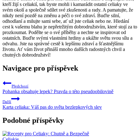
kteří žijí s celiakií, tak byste mohli i kamarádit ostatní celiaky ve
svém okolí a společně sdílet své zkušenosti a rady. A pamatujte, že
nikdy není pozdě na změnu a péči o své zdraví. Buďte silní,
odhodlaní a milujte sami sebe, ať už jste celiak nebo ne. Hledání
cest k vašemu blahu je nepřetržitým dobrodružstvím, které stojí za to
prozkoumat. Podělte se o své příběhy a nechte se inspirovat od
ostatních. Buďte svými vlastními hrdiny a ukážte světu svou sílu a
odvahu. Jste na správné cestě k lepšímu zdraví a šťastnějšímu
životu. Ať vám život přináší mnoho dalších radostných chvil a
chutných dobrodružství!
Navigace pro příspěvek
Předchozí
Pohanka obsahuje lepek? Pravda o této pseudoobilovině
Další
Karta celiaka: Váš pas do světa bezlepkových slev
Podobné příspěvky
Celiakie