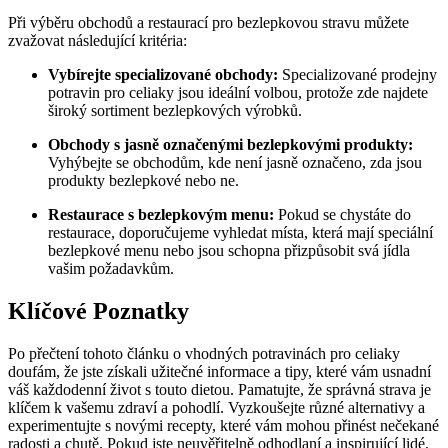
Při výběru obchodů a restaurací pro bezlepkovou stravu můžete
zvažovat následující kritéria:
Vybírejte specializované obchody:
Specializované prodejny
potravin pro celiaky jsou ideální volbou, protože zde najdete
široký sortiment bezlepkových výrobků.
Obchody s jasně označenými bezlepkovými produkty:
Vyhýbejte se obchodům, kde není jasně označeno, zda jsou
produkty bezlepkové nebo ne.
Restaurace s bezlepkovým menu:
Pokud se chystáte do
restaurace, doporučujeme vyhledat místa, která mají speciální
bezlepkové menu nebo jsou schopna přizpůsobit svá jídla
vašim požadavkům.
Klíčové Poznatky
Po přečtení tohoto článku o vhodných potravinách pro celiaky
doufám, že jste získali užitečné informace a tipy, které vám usnadní
váš každodenní život s touto dietou. Pamatujte, že správná strava je
klíčem k vašemu zdraví a pohodlí. Vyzkoušejte různé alternativy a
experimentujte s novými recepty, které vám mohou přinést nečekané
radosti a chutě. Pokud jste neuvěřitelně odhodlaní a inspirující lidé,