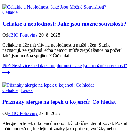
Celiakie
Celiakie a neplodnost: Jaké jsou možné souvislosti?
Od
eBIO Potraviny
20. 8. 2025
Celiakie může mít vliv na neplodnost u mužů i žen. Studie
naznačují, že správná léčba nemoci může zlepšit šance na početí.
Jaká jsou možná spojitost? Čtěte dál.
Přečtěte si více
Celiakie a neplodnost: Jaké jsou možné souvislosti?
Celiakie
|
Lepek
Příznaky alergie na lepek u kojenců: Co hledat
Od
eBIO Potraviny
27. 8. 2025
Alergie na lepek u kojenců mohou být obtížné identifikovat. Pokud
máte podezření, hledejte příznaky jako průjem, vyrážky nebo