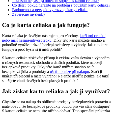
Jaká jsou nejčastější omezení spojená s kartou celiaka?
Co dělat, pokud narazíte na problém s použitím karty celiaka?
Budoucnost a perspektivy rozvoje karty celiaka
Závěrečné myšlenky
Co je karta celiaka a jak funguje?
Karta celiaka je skvělým nástrojem pro všechny,
kteří trpí celiakií
nebo mají nesnášenlivost lepku
. Díky této kartě můžete snadno a
pohodlně využívat různé bezlepkové slevy a výhody. Jak tato karta
funguje a proč byste si ji měli pořídit?
S kartou celiaka získáváte přístup k exkluzivním slevám a výhodám
u různých restaurací, obchodů a dalších podniků, které nabízejí
bezlepkové produkty. Díky této kartě můžete snadno najít
bezlepková jídla a produkty a
ušetřit peníze při nákupu
. Stačí ji
ukázat při placení a máte vyhráno! Nejenže ušetříte peníze, ale také
si užijete chuti skvělých bezlepkových produktů.
Jak získat kartu celiaka a jak ji využívat?
Chystáte se na nákup do oblíbené prodejny bezlepkových potravin a
máte obavu, že bezlepkové produkty budou pro vás stále dostupné?
S kartou celiaka se nemusíte ničeho obávat! Tato speciální průkazka