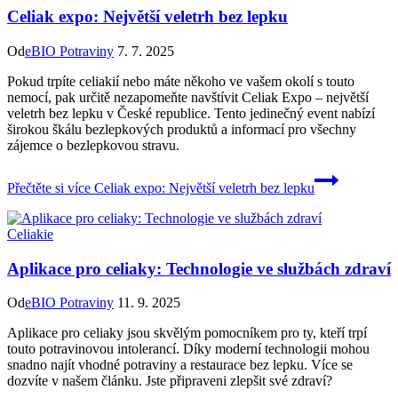
Celiak expo: Největší veletrh bez lepku
Od
eBIO Potraviny
7. 7. 2025
Pokud trpíte celiakií nebo máte někoho ve vašem okolí s touto
nemocí, pak určitě nezapomeňte navštívit Celiak Expo – největší
veletrh bez lepku v České republice. Tento jedinečný event nabízí
širokou škálu bezlepkových produktů a informací pro všechny
zájemce o bezlepkovou stravu.
Přečtěte si více
Celiak expo: Největší veletrh bez lepku
Celiakie
Aplikace pro celiaky: Technologie ve službách zdraví
Od
eBIO Potraviny
11. 9. 2025
Aplikace pro celiaky jsou skvělým pomocníkem pro ty, kteří trpí
touto potravinovou intolerancí. Díky moderní technologii mohou
snadno najít vhodné potraviny a restaurace bez lepku. Více se
dozvíte v našem článku. Jste připraveni zlepšit své zdraví?