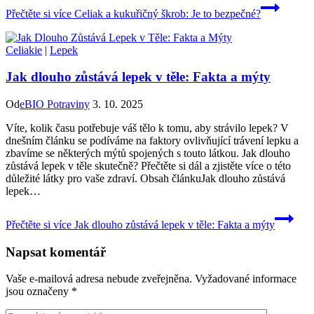
Přečtěte si více
Celiak a kukuřičný škrob: Je to bezpečné?
Celiakie
|
Lepek
Jak dlouho zůstává lepek v těle: Fakta a mýty
Od
eBIO Potraviny
3. 10. 2025
Víte, kolik času potřebuje váš tělo k tomu, aby strávilo lepek? V
dnešním článku se podíváme na faktory ovlivňující trávení lepku a
zbavíme se některých mýtů spojených s touto látkou. Jak dlouho
zůstává lepek v těle skutečně? Přečtěte si dál a zjistěte více o této
důležité látky pro vaše zdraví. Obsah článkuJak dlouho zůstává
lepek…
Přečtěte si více
Jak dlouho zůstává lepek v těle: Fakta a mýty
Napsat komentář
Vaše e-mailová adresa nebude zveřejněna.
Vyžadované informace
jsou označeny
*