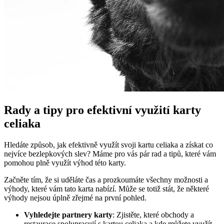
Rady a tipy pro efektivní využití karty
celiaka
Hledáte způsob, jak efektivně využít svoji kartu celiaka a získat co
nejvíce bezlepkových slev? Máme pro vás pár rad a tipů, které vám
pomohou plně využít výhod této karty.
Začněte tím, že si uděláte čas a prozkoumáte všechny možnosti a
výhody, které vám tato karta nabízí. Může se totiž stát, že některé
výhody nejsou úplně zřejmé na první pohled.
Vyhledejte partnery karty
: Zjistěte, které obchody a
restaurace spolupracují s kartou celiaka a kde můžete využít