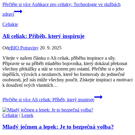
Přečtěte si více
Aplikace pro celiaky: Technologie ve službách
zdraví
Celiakie
Ali celiak: Příběh, který inspiruje
Od
eBIO Potraviny
20. 9. 2025
Vítejte v našem článku o Ali celiak, příběhu inspirace a síly.
Připravte se na příběh mladého bojovníka, který dokázal překonat
všechny překážky a stát se vzorem pro ostatní. Přečtěte si o jeho
úspěších, výzvách a nezdarech, které ho formovaly do jedinečné
osobnosti, jež nás může všechny poučit. Získejte inspiraci a motivaci
k dosažení svých vlastních…
Přečtěte si více
Ali celiak: Příběh, který inspiruje
Celiakie
|
Lepek
Mladý ječmen a lepek: Je to bezpečná volba?