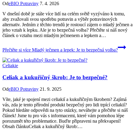
Od
eBIO Potraviny
7. 4. 2026
V dnešní době je stále více lidí na‌ celém světě vyzýváno⁤ k ‌tomu,
aby zvažovali⁣ svou spotřebu potravin a ⁤výběr potravinových‌
alternativ.⁤ Jedním‍ z ‌těchto⁣ trendů je ​rostoucí zájem⁣ o ‍mladý ječmen a
jeho⁣ vztah k lepku. Ale je to bezpečná volba?‌ Přečtěte si náš nový
článek o ⁢vztahu mezi ​mladým ječmenem a lepkem a…
Přečtěte si více
Mladý ječmen a lepek: Je to bezpečná volba?
Celiakie
Celiak a kukuřičný škrob: Je to bezpečné?
Od
eBIO Potraviny
21. 9. 2025
Víte, jaké je spojení mezi celiakií a kukuřičným škrobem? Zajímá
vás, zda je tento přírodní produkt bezpečný pro lidi trpící celiakií?
Pokud hledáte odpovědi na tyto otázky, neváhejte a přečtěte si náš
článek! Jsme tu pro vás s informacemi, které vám pomohou lépe
porozumět této problematice. Buďte připraveni na překvapení!
Obsah článkuCeliak a kukuřičný škrob:…