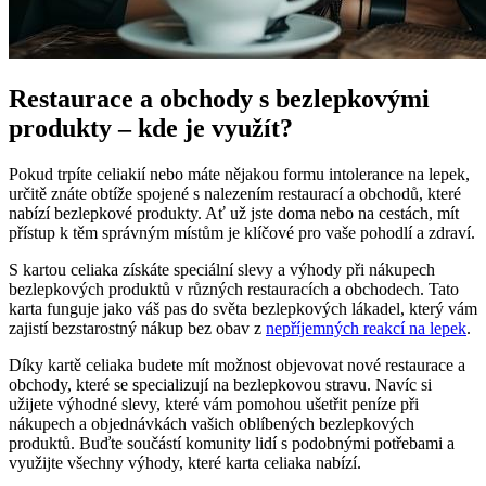
Restaurace a obchody s bezlepkovými
produkty – kde je využít?
Pokud trpíte celiakií nebo máte nějakou formu intolerance na lepek,
určitě znáte obtíže spojené s nalezením restaurací a obchodů, které
nabízí bezlepkové produkty. Ať už jste doma nebo na cestách, mít
přístup k těm správným místům je klíčové pro vaše pohodlí a zdraví.
S kartou celiaka získáte speciální slevy a výhody při nákupech
bezlepkových produktů v různých restauracích a obchodech. Tato
karta funguje jako váš pas do světa bezlepkových lákadel, který vám
zajistí bezstarostný nákup bez obav z
nepříjemných reakcí na lepek
.
Díky kartě celiaka budete mít možnost objevovat nové restaurace a
obchody, které se specializují na bezlepkovou stravu. Navíc si
užijete výhodné slevy, které vám pomohou ušetřit peníze při
nákupech a objednávkách vašich oblíbených bezlepkových
produktů. Buďte součástí komunity lidí s podobnými potřebami a
využijte všechny výhody, které karta celiaka nabízí.