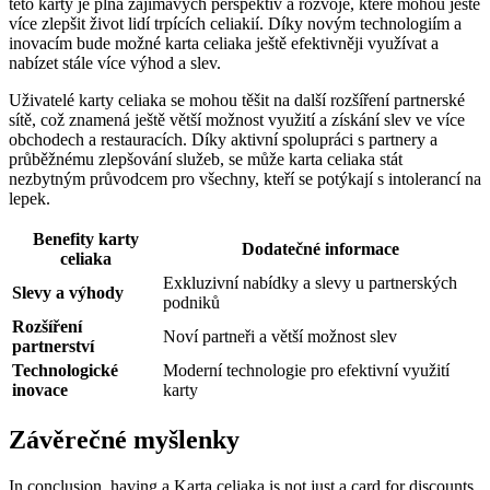
této karty je plná zajímavých perspektiv a rozvoje, které mohou ještě
více zlepšit život lidí trpících celiakií. Díky novým technologiím a
inovacím bude možné karta celiaka ještě efektivněji využívat a
nabízet stále více výhod a slev.
Uživatelé karty celiaka se mohou těšit na další rozšíření partnerské
sítě, což znamená ještě větší možnost využití a získání slev ve více
obchodech a restauracích. Díky aktivní spolupráci s partnery a
průběžnému zlepšování služeb, se může karta celiaka stát
nezbytným průvodcem pro všechny, kteří se potýkají s intolerancí na
lepek.
Benefity karty
Dodatečné informace
celiaka
Exkluzivní nabídky a slevy u partnerských
Slevy a výhody
podniků
Rozšíření
Noví partneři a větší možnost slev
partnerství
Technologické
Moderní technologie pro efektivní využití
inovace
karty
Závěrečné myšlenky
In conclusion, having a Karta celiaka is not just a card for discounts,