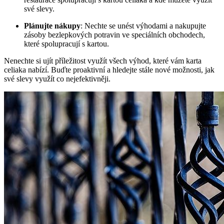
své slevy.
Plánujte nákupy
: Nechte se unést výhodami a nakupujte
zásoby bezlepkových potravin ve speciálních obchodech,
které spolupracují s kartou.
Nenechte si ujít příležitost využít všech výhod, které vám karta
celiaka nabízí. Buďte proaktivní a hledejte stále nové možnosti, jak
své slevy využít co nejefektivněji.