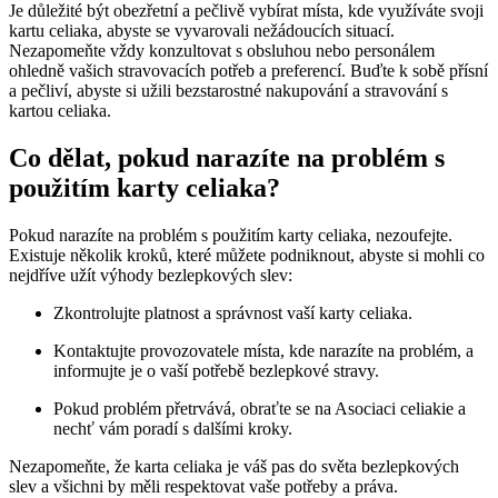
Je důležité být obezřetní a pečlivě vybírat místa, kde využíváte svoji
kartu celiaka, abyste se vyvarovali nežádoucích situací.
Nezapomeňte vždy konzultovat s obsluhou nebo personálem
ohledně vašich stravovacích potřeb a preferencí. Buďte k sobě přísní
a pečliví, abyste si užili bezstarostné nakupování a stravování s
kartou celiaka.
Co dělat, pokud narazíte na problém s
použitím karty celiaka?
Pokud narazíte na problém s použitím karty celiaka, nezoufejte.
Existuje několik kroků, které můžete podniknout, abyste si mohli co
nejdříve užít výhody bezlepkových slev:
Zkontrolujte platnost a správnost vaší karty celiaka.
Kontaktujte provozovatele místa, kde narazíte na problém, a
informujte je o vaší potřebě bezlepkové stravy.
Pokud problém přetrvává, obraťte se na Asociaci celiakie a
nechť vám poradí s dalšími kroky.
Nezapomeňte, že karta celiaka je váš pas do světa bezlepkových
slev a všichni by měli respektovat vaše potřeby a práva.