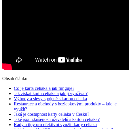
Obsah článku
Co je karta celiaka a jak funguje?
Jak získat kartu celiaka a jak ji využívat?
Výhody a slevy spojené s kartou celiaka
Restaurace a obchody s bezlepkovými produkty – kde je
využít?
Jaká je dostupnost karty celiaka v Česku?
Jaké jsou zkušenosti uživatelů s kartou celiaka?
Rady a tipy pro efektivní využití karty celiaka