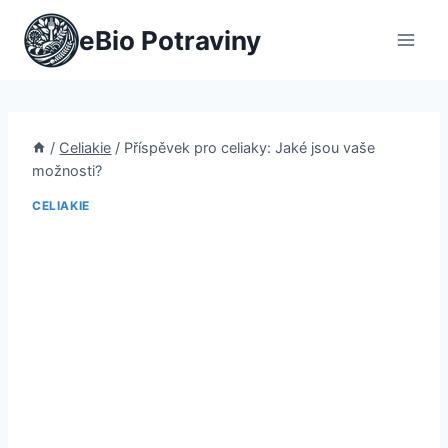
Přeskočit
eBio Potraviny
na
obsah
/
Celiakie
/
Příspěvek pro celiaky: Jaké jsou vaše
možnosti?
CELIAKIE