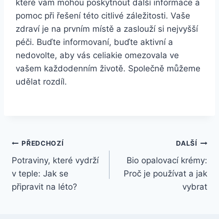
které vám mohou poskytnout další informace a
pomoc při řešení této citlivé záležitosti. Vaše
zdraví je na prvním místě a zaslouží si nejvyšší
péči. Buďte informovaní, buďte aktivní a
nedovolte, aby vás celiakie omezovala ve
vašem každodenním životě. Společně můžeme
udělat rozdíl.
Navigace
PŘEDCHOZÍ
DALŠÍ
Potraviny, které vydrží
Bio opalovací krémy:
pro
v teple: Jak se
Proč je používat a jak
příspěvek
připravit na léto?
vybrat