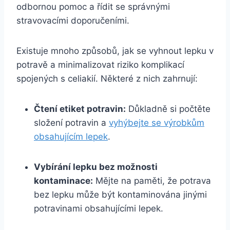
odbornou pomoc a řídit se správnými
stravovacími doporučeními.
Existuje mnoho způsobů, ‌jak se vyhnout ⁤lepku v
potravě a minimalizovat riziko komplikací
spojených s celiakií. Některé z nich zahrnují:
Čtení‌ etiket potravin:
Důkladně si počtěte⁤
složení ⁢potravin a
vyhýbejte se výrobkům
obsahujícím lepek
.
Vybírání lepku bez možnosti
kontaminace:
Mějte na paměti, že potrava
bez ​lepku může ⁣být kontaminována jinými
potravinami obsahujícími ‌lepek.