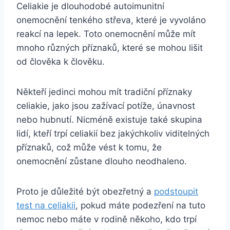
Celiakie je dlouhodobé autoimunitní
onemocnění tenkého‍ střeva, které je vyvoláno
reakcí na lepek. Toto onemocnění může mít
mnoho‌ různých příznaků, které‍ se mohou lišit
od člověka k člověku.
Někteří ⁤jedinci mohou mít tradiční příznaky⁢
celiakie, jako jsou zažívací ​potíže, únavnost
nebo hubnutí. Nicméně ‍existuje také skupina
lidí, kteří trpí celiakií bez jakýchkoliv viditelných​
příznaků, což může vést k tomu,⁤ že​
onemocnění zůstane dlouho neodhaleno.
Proto je důležité být obezřetný‌ a
podstoupit
test na celiakii
, pokud máte podezření na tuto
nemoc ⁣nebo máte v rodině někoho, kdo trpí