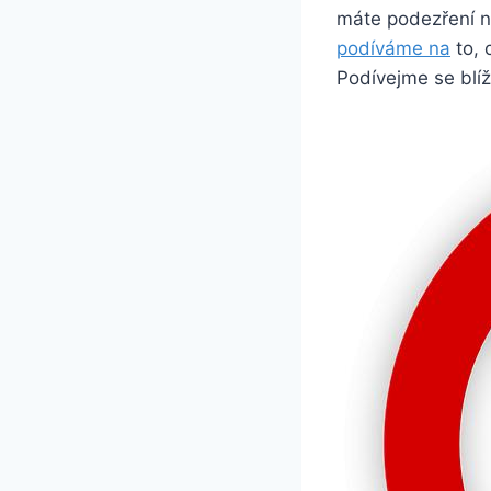
máte podezření na
podíváme na
⁢ to
Podívejme se blíže