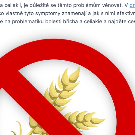
 celiakii, je důležité se těmto problémům věnovat. V
dn
, co vlastně tyto symptomy znamenají a jak s nimi efekti
 na problematiku bolesti břicha​ a celiakie⁢ a najděte cest