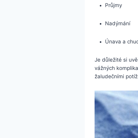
Průjmy
Nadýmání
Únava a chu
Je důležité si uv
vážných komplikac
žaludečními potíže