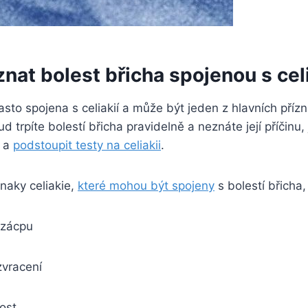
znat bolest břicha spojenou s cel
 často spojena s celiakií a může být jeden z hlavních příz
trpíte bolestí břicha pravidelně a ‌neznáte její příčinu, 
m a
podstoupit testy na celiakii
.
naky ​celiakie,
které mohou být spojeny
s ‍bolestí břicha,
 zácpu
zvracení
ost