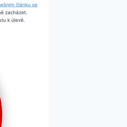
ešním článku se
vně zacházet.
u‍ k​ úlevě.