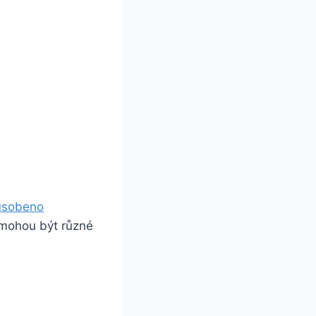
ůsobeno
e mohou být různé