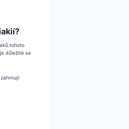
iakií?
naků tohoto
je důležité se
 zahrnují: