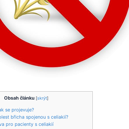
Obsah článku
[
skrýt
]
jak se projevuje?
lest břicha spojenou s celiakií?
a pro pacienty s celiakií