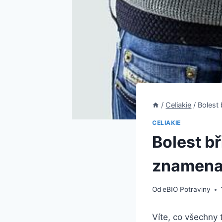
/
Celiakie
/
Bolest 
CELIAKIE
Bolest bř
znamena
Od
eBIO Potraviny
Víte,‌ co všechny