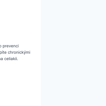
ro prevenci
íte ⁣chronickými
a celiakii.