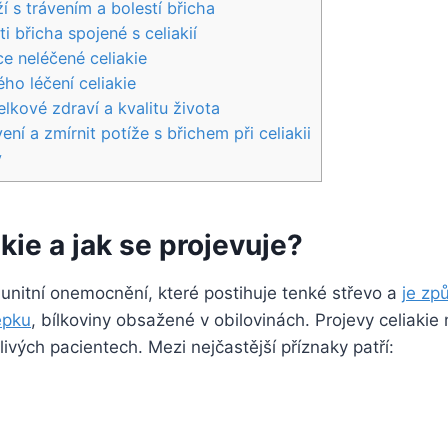
í s​ trávením⁣ a bolestí břicha
ti břicha spojené s celiakií
e neléčené celiakie
ho léčení celiakie
celkové zdraví a kvalitu života
ení a zmírnit potíže s břichem‌ při celiakii
y
akie a jak se projevuje?
munitní onemocnění, které postihuje​ tenké střevo a
je zp
epku
, bílkoviny obsažené⁣ v obilovinách. Projevy celiaki
otlivých pacientech.‌ Mezi nejčastější příznaky patří: