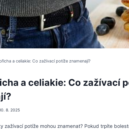
břicha a celiakie: Co zažívací potíže znamenají?
icha a celiakie: Co zažívací p
jí?
10. 8. 2025
 ty​ zažívací⁤ potíže mohou znamenat? Pokud trpíte bolest