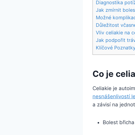
Diagnostika ‍potíž
Jak zmírnit boles
Možné komplikac
Důležitost včasné
Vliv celiakie na ‍
Jak podpořit tráv
Klíčové Poznatk
Co je celi
Celiakie je autoi
nesnášenlivostí l
a ⁢závisí ‍na jedn
Bolest břicha