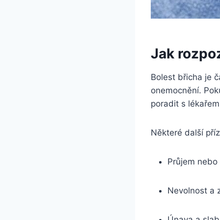
Jak ⁢rozpo
Bolest⁢ břicha je
onemocnění. Pokud 
⁢poradit s lékaře
Některé další příz
Průjem nebo
Nevolnost a 
Únava a​ slab