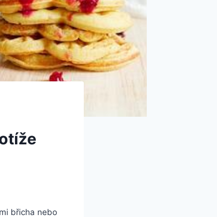
otíže
mi ⁣břicha nebo