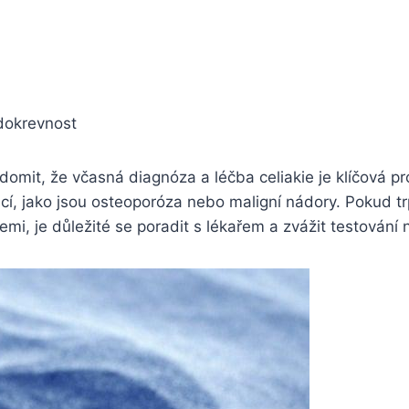
dokrevnost
ědomit, že včasná diagnóza a‌ léčba celiakie je klíčová p
í, jako jsou⁣ osteoporóza nebo maligní nádory. Pokud trp
mi,⁤ je důležité se poradit s lékařem a zvážit⁢ testování n