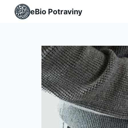
Přeskočit
eBio Potraviny
na
obsah