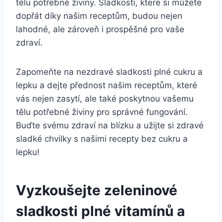
tělu ⁣potřebné živiny. Sladkosti, ⁤které si můžete
dopřát díky našim receptům, budou nejen
⁤lahodné,⁤ ale zároveň i prospěšné pro vaše
zdraví.
Zapomeňte na‌ nezdravé sladkosti plné cukru ⁢a
lepku a dejte přednost našim receptům, které
vás nejen ​zasytí, ale také poskytnou ⁣vašemu
tělu potřebné živiny pro správné fungování.
Buďte svému zdraví na blízku a užijte⁤ si zdravé
⁣sladké ⁣chvilky s našimi recepty bez cukru a
lepku!
Vyzkoušejte zeleninové
sladkosti ‌plné vitamínů a