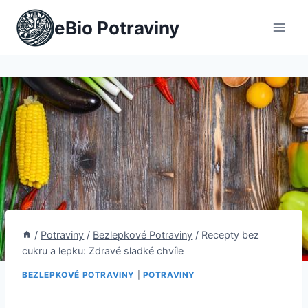
Přeskočit
eBio Potraviny
na
obsah
/
Potraviny
/
Bezlepkové Potraviny
/
Recepty bez
cukru a lepku: Zdravé sladké chvíle
BEZLEPKOVÉ POTRAVINY
|
POTRAVINY