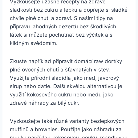
Vyzkoušejte ⁤úžasné recepty na zdravé
sladkosti bez cukru a lepku a dopřejte ⁤si sladké
chvíle plné chuti a zdraví. S našimi tipy na
přípravu lahodných dezertů bez škodlivých
látek si můžete pochutnat bez výčitek a s
klidným svědomím.
Zkuste ‍například připravit ‌domácí raw dortíky
plné ovocných chutí a šťavnatých vrstev.
Využijte‌ přírodní sladidla jako med, javorový
sirup nebo datle. Další skvělou alternativou je
využití kokosového cukru nebo medu jako
zdravé‍ náhrady za bílý cukr.
Vyzkoušejte také různé varianty bezlepkových
muffinů a brownies. Použijte jako ​náhradu za
mouku například ​kokosovou⁣ mouku, mandlovou