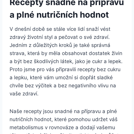
Recepty snadné⁤ na​ přípravu
a plné nutričních hodnot
V dnešní době se stále více ‌lidí snaží vést
zdravý‌ životní styl a pečovat o své zdraví.
Jedním z důležitých kroků ‍je také správná
strava, která by měla obsahovat dostatek živin
a být‌ bez ‍škodlivých látek, jako je ​cukr​ a lepek.
Proto jsme pro vás připravili ‌recepty bez ‌cukru
a ⁤lepku, které vám umožní ⁢si ⁣dopřát sladké
chvíle bez​ výčitek a bez negativního vlivu na
vaše zdraví.
Naše recepty jsou snadné na přípravu a plné‌
nutričních hodnot, které pomohou ‍udržet‌ váš
metabolismus v rovnováze a dodají vašemu