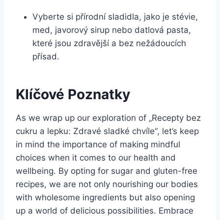
Vyberte si přírodní⁣ sladidla, jako je ⁤stévie,
med, javorový sirup nebo datlová pasta,
které jsou zdravější a bez nežádoucích
přísad.
Klíčové Poznatky
As we wrap up ⁣our⁤ exploration of „Recepty bez
cukru ⁢a lepku: Zdravé sladké chvíle“, let’s keep
in mind ‍the importance of making mindful
choices when it comes to our‍ health⁤ and
wellbeing. By opting for sugar⁣ and ⁤gluten-free
recipes, we are not only nourishing our bodies
with wholesome ingredients ​but also opening
up a world of delicious possibilities. Embrace