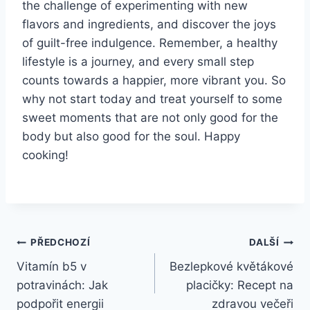
the challenge of experimenting with new​
flavors and ingredients, and discover the joys
of guilt-free indulgence. Remember, a healthy
⁢lifestyle ⁤is a journey, and every small step
counts towards a happier, ‍more⁤ vibrant you. So
why not ⁢start today and treat yourself to some
sweet moments ​that are not only good ⁤for the
body but also good for the soul. Happy
cooking!
Navigace
PŘEDCHOZÍ
DALŠÍ
Vitamín b5 v
Bezlepkové květákové
pro
potravinách: Jak
placičky: Recept na
příspěvek
podpořit energii
zdravou večeři