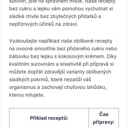
surovin, jste ‍na správném místě. Naše recepty
bez cukru a lepku vám pomohou vychutnat si
sladké chvíle bez‌ zbytečných⁢ přídatků a
nepříznivých účinků na​ zdraví.
Vyzkoušejte například naše oblíbené recepty
na ovocné smoothie bez přidaného cukru nebo
bábovku bez lepku s kokosovým krémem. Díky
kvalitním surovinám a kreativitě při přípravě ⁣si
můžete dopřát zdravější varianty oblíbených
sladkých pokrmů, které nezatíží váš
organismus a zachovají⁢ chuťovou lahůdku,
kterou milujete.
Čas
Příklad receptů:
přípravy: