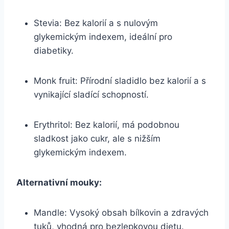
Stevia: Bez kalorií ⁢a s nulovým
glykemickým indexem, ideální pro
diabetiky.
Monk⁣ fruit: Přírodní sladidlo⁢ bez‍ kalorií a s
vynikající sladící schopností.
Erythritol: Bez kalorií, ‌má podobnou
⁤sladkost ⁢jako cukr, ale s nižším
glykemickým indexem.
Alternativní mouky:
Mandle: Vysoký ‌obsah bílkovin a zdravých
‍tuků, vhodná pro bezlepkovou dietu.