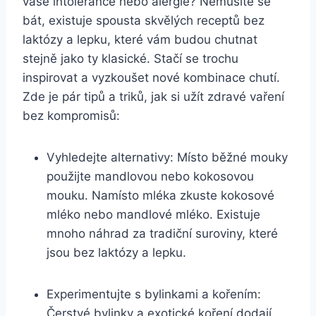
vaše intolerance nebo alergie? Nemusíte se
bát, existuje spousta skvělých receptů bez
laktózy a lepku, které vám budou chutnat
stejně jako ty klasické. Stačí se trochu
inspirovat a vyzkoušet nové kombinace chutí.
Zde je pár tipů a triků, jak si užít zdravé vaření
bez kompromisů:
Vyhledejte alternativy: Místo běžné mouky
použijte mandlovou nebo kokosovou
mouku. Namísto mléka zkuste kokosové
mléko nebo mandlové mléko. Existuje
mnoho náhrad za tradiční suroviny, které
jsou bez laktózy a lepku.
Experimentujte s bylinkami a kořením:
Čerstvé bylinky a exotické koření dodají