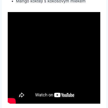
Mango koktejl s kokosovým mlékem