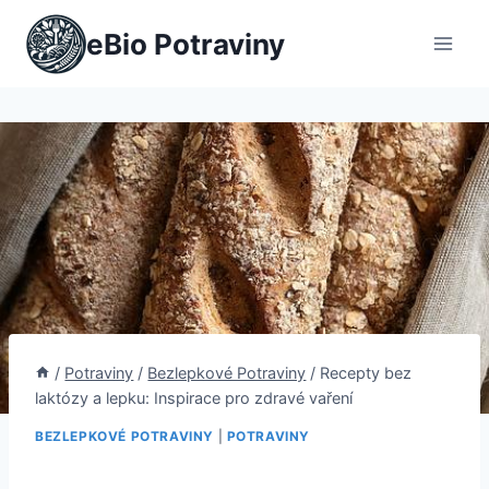
Přeskočit
eBio Potraviny
na
obsah
/
Potraviny
/
Bezlepkové Potraviny
/
Recepty bez
laktózy a lepku: Inspirace pro zdravé vaření
BEZLEPKOVÉ POTRAVINY
|
POTRAVINY