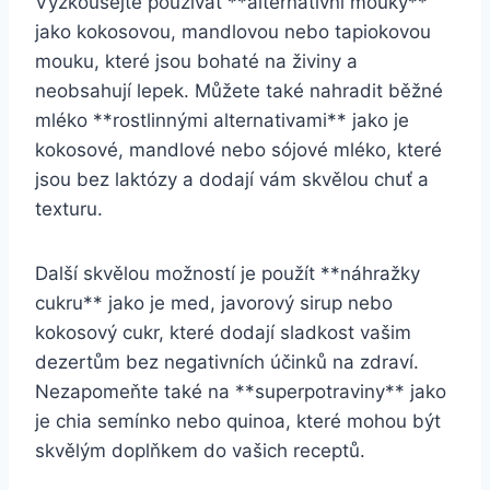
Vyzkoušejte používat **alternativní mouky**
jako kokosovou, mandlovou nebo tapiokovou
mouku, které jsou bohaté na živiny a
neobsahují lepek. Můžete také nahradit běžné
mléko **rostlinnými alternativami** jako je
kokosové, mandlové nebo sójové mléko, které
jsou bez laktózy a dodají vám skvělou chuť a
texturu.
Další skvělou možností je použít **náhražky
cukru** jako je med, javorový sirup nebo
kokosový cukr, které dodají sladkost vašim
dezertům bez negativních účinků na zdraví.
Nezapomeňte také na **superpotraviny** jako
je chia semínko nebo quinoa, které mohou být
skvělým doplňkem do vašich receptů.