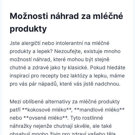
Možnosti náhrad za mléčné
produkty
Jste alergičtí nebo intolerantní na mléčné
produkty a lepek? Nezoufejte, existuje mnoho
možností náhrad, které mohou být stejně
chutné a zdravé jako ty klasické. Pokud hledáte
inspiraci pro recepty bez laktózy a lepku, máme
pro vás pár nápadů, které vás jistě nadchnou.
Mezi oblíbené alternativy za mléčné produkty
patří **kokosové mléko**, **mandlové mléko**
nebo **ovsené mléko**. Tyto rostlinné
náhražky nejenže chutnají skvěle, ale také
obsahují mnoho živin pro zdraví vašeho těla.