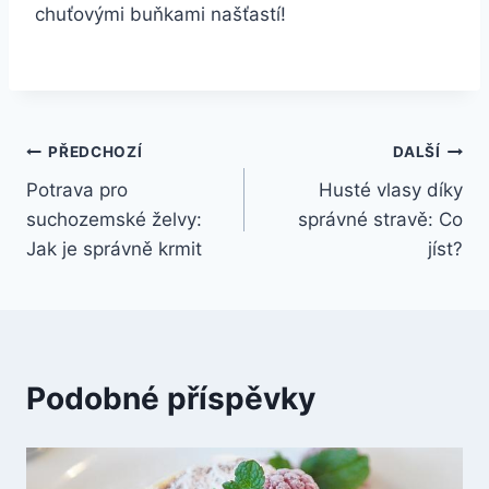
chuťovými buňkami našťastí!
Navigace
PŘEDCHOZÍ
DALŠÍ
Potrava pro
Husté vlasy díky
pro
suchozemské želvy:
správné stravě: Co
příspěvek
Jak je správně krmit
jíst?
Podobné příspěvky