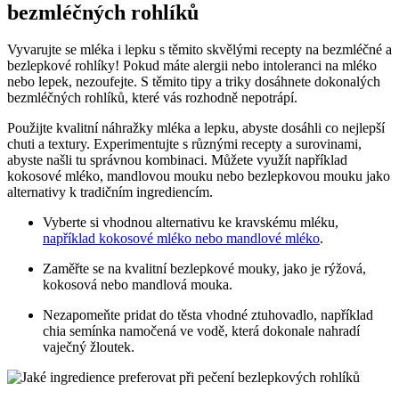
bezmléčných rohlíků
Vyvarujte se mléka i lepku s těmito skvělými recepty na bezmléčné a
bezlepkové rohlíky! Pokud máte‌ alergii ⁤nebo intoleranci na⁣ mléko
nebo⁢ lepek, nezoufejte. S těmito ⁤tipy a triky dosáhnete dokonalých
‍bezmléčných rohlíků, které vás rozhodně⁤ nepotrápí.
Použijte kvalitní náhražky mléka a lepku, abyste dosáhli ​co nejlepší​
chuti a textury. Experimentujte s různými recepty a surovinami,
abyste ⁤našli tu správnou kombinaci. Můžete využít ‍například
kokosové mléko, mandlovou mouku nebo⁣ bezlepkovou ​mouku ⁢jako
alternativy k tradičním ingrediencím.
Vyberte si vhodnou alternativu ke kravskému mléku,
například kokosové mléko nebo mandlové mléko
.
Zaměřte se na kvalitní‌ bezlepkové mouky, jako je rýžová,
kokosová nebo mandlová ⁢mouka.
Nezapomeňte pridat do těsta vhodné ztuhovadlo, například
⁢chia⁤ semínka namočená ve‍ vodě, ‍která dokonale nahradí
vaječný žloutek.