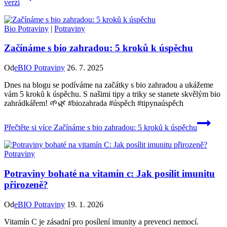
verzi
Bio Potraviny
|
Potraviny
Začínáme s bio zahradou: 5 kroků k úspěchu
Od
eBIO Potraviny
26. 7. 2025
Dnes na blogu se podíváme na začátky s bio zahradou a ukážeme
vám 5 kroků k úspěchu. S našimi tipy a triky se stanete skvělým bio
zahrádkářem! 🌱🌿 #biozahrada #úspěch #tipynaúspěch
Přečtěte si více
Začínáme s bio zahradou: 5 kroků k úspěchu
Potraviny
Potraviny bohaté na vitamín c: Jak posílit imunitu
přirozeně?
Od
eBIO Potraviny
19. 1. 2026
Vitamín C je zásadní pro posílení imunity a prevenci nemocí.