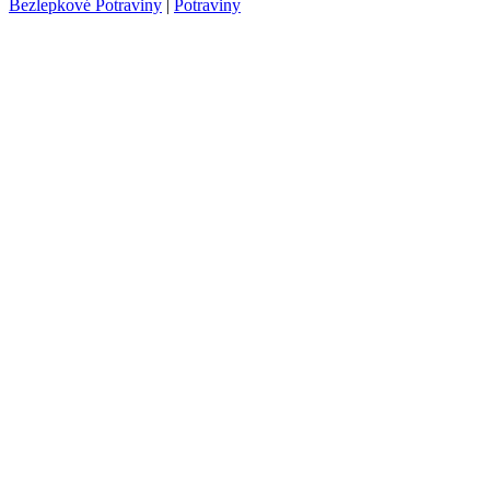
Bezlepkové Potraviny
|
Potraviny