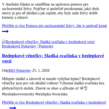
V dnešním článku se zaměříme na správnou potravu pro
suchozemské želvy. Pojďme si společně prozkoumat, jaký druh
stravy je pro ně ideální a jak zajistit, aby byly naše želvy dobře
krmeny a zdravé.
Přečtěte si více
Potrava pro suchozemské želvy: Jak je správně krmit
Bezlepkové Potraviny
|
Potraviny
Bezlepkové věnečky: Sladká svačinka v bezlepkové
verzi
Od
eBIO Potraviny
25. 1. 2026
Milujete sladké a zároveň se musíte vyhýbat lepku? Bezlepkové
věnečky jsou pro vás ideální volbou! Výborná sladká svačinka bez
přebytečných složek. Zbavte se obav a užívejte si! 🍪👌
#bezlepkovevenceky #bezlepku #svacinka
Přečtěte si více
Bezlepkové věnečky: Sladká svačinka v bezlepkové