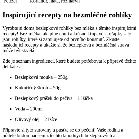
Petržel
Koriandr, máta, ⁣rozmarýn
Inspirující recepty ⁤na ⁤bezmléčné rohlíky
Vyrobte si doma‌ bezlepkové ‌rohlíky bez mléka s‍ těmito inspirujícími
recepty!‍ Bez mléka, ale plné chuti a krásné křupavé skořápky – to​
jsou ‍rohlíky, ⁢které si‌ zamilujete od prvního kousnutí. Zkuste
následující ‍recepty a ukažte si, že bezlepková a bezmléčná strava
může být skvělá!
Zde je seznam ingrediencí, které ‍budete potřebovat k ⁣přípravě těchto⁣
delikates:
Bezlepková mouka – 250g
Kukuřičný ‍škrob – 50g
Bezlepkový prášek do pečiva – 1 lžička
Voda – 200ml
Olivový olej – 2 lžíce
Připravte‌ si tyto suroviny a pusťte se do pečení!⁢ Vaše rodina a
přátelé budou nadšení⁣ z těchto lahodných‌ bezlepkových a