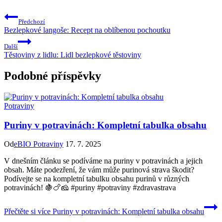
Předchozí
Bezlepkové langoše: Recept na oblíbenou pochoutku
Další
Těstoviny z lidlu: Lidl bezlepkové těstoviny
Podobné příspěvky
Potraviny
Puriny v potravinách: Kompletní tabulka obsahu
Od
eBIO Potraviny
17. 7. 2025
V dnešním článku se podíváme na puriny v potravinách a jejich
obsah. Máte podezření, že vám může purinová strava škodit?
Podívejte se na kompletní tabulku obsahu purinů v různých
potravinách! 🍇🍗🧀 #puriny #potraviny #zdravastrava
Přečtěte si více
Puriny v potravinách: Kompletní tabulka obsahu