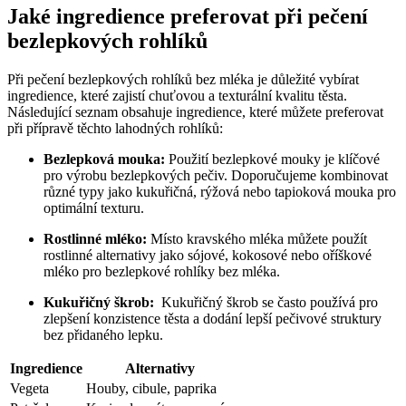
Jaké ingredience preferovat při pečení
bezlepkových rohlíků
Při pečení‌ bezlepkových rohlíků bez mléka je důležité vybírat
ingredience, které zajistí chuťovou a⁣ texturální kvalitu těsta.
Následující seznam obsahuje ingredience, které můžete preferovat
při přípravě těchto lahodných rohlíků:
Bezlepková mouka:
Použití bezlepkové mouky​ je klíčové⁢
pro‌ výrobu bezlepkových pečiv. ⁤Doporučujeme kombinovat
různé typy jako kukuřičná, rýžová⁣ nebo tapioková mouka pro
optimální texturu.
Rostlinné mléko:
Místo ​kravského mléka můžete použít
rostlinné alternativy ‍jako sójové, kokosové nebo oříškové
mléko pro bezlepkové rohlíky bez mléka.
Kukuřičný škrob:
⁤ Kukuřičný škrob se často ​používá pro
zlepšení konzistence těsta a ⁢dodání lepší ⁤pečivové ⁤struktury
bez ⁢přidaného lepku.
Ingredience
Alternativy
Vegeta
Houby, cibule,​ paprika