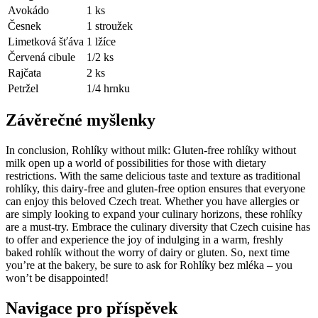
Avokádo
1 ks
Česnek
1 stroužek
Limetková ⁤šťáva
1 lžíce
Červená cibule
1/2 ​ks
Rajčata
2 ks
Petržel
1/4 hrnku
Závěrečné myšlenky
In conclusion, Rohlíky⁤ without milk: Gluten-free rohlíky without
milk open up a world of possibilities for those with dietary
restrictions. With the same ​delicious taste and⁤ texture⁤ as traditional
rohlíky, this dairy-free⁢ and gluten-free option ensures that everyone
can enjoy ​this beloved Czech‌ treat. Whether you have allergies or
are simply looking to expand your⁣ culinary horizons, these‌ rohlíky
are a must-try. Embrace⁤ the culinary diversity that Czech cuisine has
to⁢ offer and experience the joy ‍of indulging in a warm, freshly
baked rohlík without the worry ⁢of dairy or gluten. So, next time
you’re ⁣at the bakery, be sure to ask for Rohlíky bez mléka – ⁣you
won’t be disappointed!
Navigace pro příspěvek