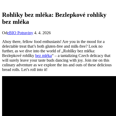
Rohlíky bez mléka: Bezlepkové rohlíky
bez mléka
Od
eBIO Potraviny
4. 4. 2026
Ahoy‍ there, fellow food enthusiasts! Are you in the mood for ‌a
delectable treat⁢ that’s both gluten-free and milk-free? Look no
further, as we dive into the world of „Rohlíky bez‌ mléka:
Bezlepkové rohlíky
bez mléka
“ – a tantalizing Czech ⁢delicacy that
⁣will surely leave your taste buds dancing with joy.⁤ Join me on ‍this
culinary ⁢adventure as we explore the‌ ins and outs of these delicious⁣
bread rolls. Let’s roll into it!