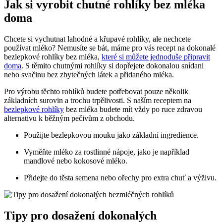
Jak si vyrobit chutné rohlíky bez mléka
⁣doma
Chcete ⁢si vychutnat lahodné a křupavé rohlíky, ale nechcete
používat mléko? Nemusíte ⁢se⁣ bát, máme pro vás ‌recept na dokonalé
bezlepkové ⁣rohlíky bez mléka,
které si můžete jednoduše připravit
doma
. S těmito ⁢chutnými rohlíky si dopřejete⁤ dokonalou ⁤snídani
nebo svačinu bez zbytečných látek ⁢a přidaného ‍mléka.
Pro výrobu těchto⁢ rohlíků budete potřebovat pouze několik‌
základních‌ surovin a ⁢trochu‍ trpělivosti. S naším‍ receptem na
bezlepkové rohlíky
bez mléka budete mít vždy⁣ po ruce zdravou
alternativu k běžným pečivům z obchodu.
Použijte bezlepkovou mouku jako základní ingredience.
Vyměňte mléko​ za rostlinné nápoje, jako je například
‍mandlové nebo kokosové mléko.
Přidejte do těsta semena⁣ nebo ořechy pro extra chuť a‌ výživu.
Tipy ​pro dosažení dokonalých