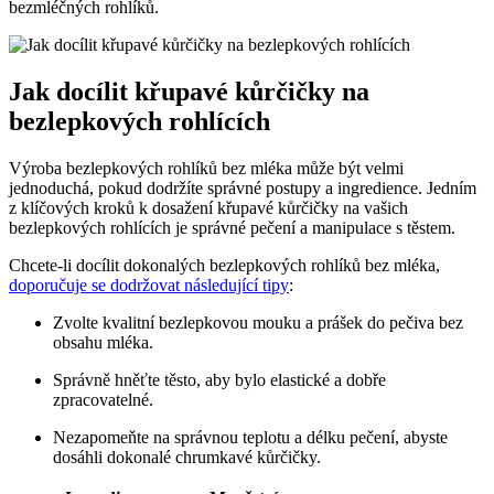
bezmléčných rohlíků.
Jak docílit křupavé kůrčičky na
bezlepkových rohlících
Výroba bezlepkových rohlíků bez ⁢mléka může být velmi
‌jednoduchá, pokud dodržíte⁢ správné postupy a ingredience. Jedním
z klíčových kroků k dosažení křupavé kůrčičky ⁤na ⁤vašich
bezlepkových rohlících je správné pečení​ a manipulace s těstem.
Chcete-li docílit dokonalých bezlepkových⁤ rohlíků bez mléka,
doporučuje se dodržovat následující tipy
:
Zvolte kvalitní ​bezlepkovou⁣ mouku a prášek do pečiva⁣ bez
obsahu mléka.
Správně hněťte těsto, aby bylo elastické a dobře
‍zpracovatelné.
Nezapomeňte na správnou ⁢teplotu a délku pečení, abyste
dosáhli dokonalé chrumkavé kůrčičky.