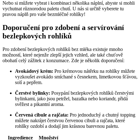
Nebo ⁤si můžete vybrat i kombinaci několika náplní, abyste ​si mohli
vychutnat ⁣různorodou ​paletu chutí. U nás si určitě vyberete tu
⁣pravou náplň​ pro vaše bezmléčné rohlíky!
Doporučení pro zdobení a servírování
bezlepkových ‍rohlíků
Pro zdobení bezlepkových rohlíků bez mléka existuje mnoho
možností, které‍ nejenže zlepší jejich vzhled, ale také chuťově
obohatí celý zážitek z ​konzumace. Zde je několik doporučení:
Avokádový krém:
Pro krémovou nátěrku na rohlíky můžete
vyzkoušet avokádo smíchané s​ česnekem, ⁣limetkovou⁣ šťávou,
solí ‍a⁢ pepřem.
Čerstvé bylinky:
Posypání bezlepkových rohlíků‌ čerstvými
bylinkami, jako jsou petržel, bazalka nebo koriandr, přidá⁣
svěžest a pikantní aroma.
Červená⁢ cibule a rajčata:
Pro ⁤jednoduchý a chutný topping
můžete nakrájet ‌čerstvou červenou cibuli a rajčata, které
rohlíky ozdobí a dodají jim krásnou barevnou paletu.
Ingredience
Množství