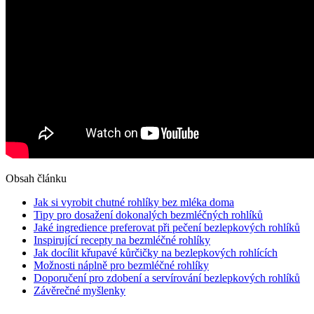
Obsah článku
Jak si vyrobit chutné rohlíky bez mléka ⁣doma
Tipy ​pro dosažení dokonalých bezmléčných rohlíků
Jaké ingredience preferovat při pečení bezlepkových rohlíků
Inspirující recepty ⁤na ⁤bezmléčné rohlíky
Jak docílit křupavé kůrčičky na bezlepkových rohlících
Možnosti náplně pro bezmléčné rohlíky
Doporučení pro zdobení a servírování bezlepkových ‍rohlíků
Závěrečné myšlenky