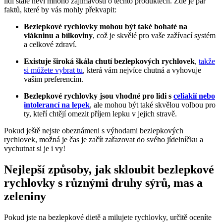
lidí stále neví mnoho zajímavostí o těchto produktech. Zde je pár
faktů, které by vás mohly překvapit:
Bezlepkové rychlovky mohou být také bohaté na
vlákninu a bílkoviny
, což je skvělé pro vaše zažívací systém
a celkové zdraví.
Existuje široká škála chutí bezlepkových rychlovek
,
takže
si můžete vybrat tu
, která vám nejvíce chutná a vyhovuje
vašim preferencím.
Bezlepkové rychlovky jsou vhodné pro lidi s
celiakií nebo
intolerancí na lepek
, ale mohou být také skvělou volbou pro
ty, kteří chtějí omezit příjem lepku v jejich stravě.
Pokud ještě nejste obeznámeni s výhodami bezlepkových
rychlovek, možná je čas je začít zařazovat do svého jídelníčku a
vychutnat si je i vy!
Nejlepší způsoby, jak skloubit bezlepkové
rychlovky s různými druhy sýrů, mas a
zeleniny
Pokud jste na bezlepkové dietě a milujete rychlovky, určitě oceníte