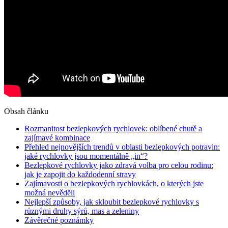
Obsah článku
Rozmanitost bezlepkových rychlovek: oblíbené chutě a
zajímavé kombinace
Přehled nejnovějších trendů v oblasti bezlepkových potravin:
jaké rychlovky jsou momentálně „in“?
Bezlepkové rychlovky jako zdravá volba pro celou rodinu:
jak je zapojit do každodenní stravy
Zajímavosti o bezlepkových rychlovkách, o kterých jste
možná nevěděli
Nejlepší způsoby, jak skloubit bezlepkové rychlovky s
různými druhy sýrů, mas a zeleniny
Závěrečné poznámky