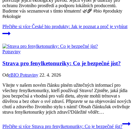
potvrzuje jejich ekologický původ. Jejich výběr je důležitý pro
ochranu životního prostředí a podporu lokálních producentů.
Budeme vás seznamovat s tímto tématem! 🌿🌾 #bio #produkty
#ekologie
Přečtěte si více
České bio produkty: Jak je poznat a proč je vybírat
Potraviny
Strava pro fenylketonuriky: Co je bezpečné jíst?
Od
eBIO Potraviny
22. 4. 2026
Vítejte v našem novém článku plném užitečných informací pro
všechny fenylketonuriky, kteří používají Stravu! Zjistěte, jaká jídla
jsou bezpečná a vhodná pro vaši dietu, abyste mohli trénovat s
důvěrou a bez obav o své zdraví. Připravte se na objevování nových
chutí a zdravého životního stylu s námi! Obsah článkuJak ovlivňuje
strava fenylketonuriky jejich zdraví?Důležité vědět:…
Přečtěte si více
Strava pro fenylketonuriky: Co je bezpečné jíst?