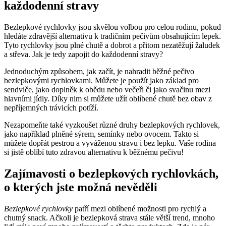
každodenní stravy
Bezlepkové rychlovky jsou skvělou volbou pro celou rodinu, pokud
hledáte zdravější alternativu k tradičním pečivům obsahujícím lepek.
Tyto rychlovky jsou plné chutě a dobrot a přitom nezatěžují žaludek
a střeva. Jak je tedy zapojit do každodenní stravy?
Jednoduchým způsobem, jak začít, je nahradit běžné pečivo
bezlepkovými rychlovkami. Můžete je použít jako základ pro
sendviče, jako doplněk k obědu nebo večeři či jako svačinu mezi
hlavními jídly. Díky nim si můžete užít oblíbené chutě bez obav z
nepříjemných trávicích potíží.
Nezapomeňte také vyzkoušet různé druhy bezlepkových rychlovek,
jako například plněné sýrem, semínky nebo ovocem. Takto si
můžete dopřát pestrou a vyváženou stravu i bez lepku. Vaše rodina
si jistě oblíbí tuto zdravou alternativu k běžnému pečivu!
Zajímavosti o bezlepkových rychlovkách,
o kterých jste možná nevěděli
Bezlepkové rychlovky
patří mezi oblíbené možnosti pro rychlý a
chutný snack. Ačkoli je bezlepková strava stále větší trend, mnoho