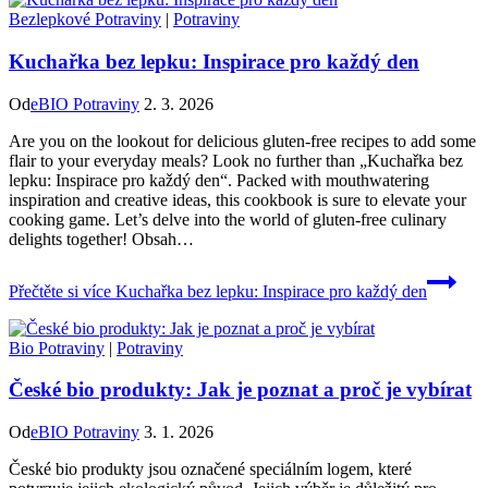
Bezlepkové Potraviny
|
Potraviny
Kuchařka bez lepku: Inspirace pro každý den
Od
eBIO Potraviny
2. 3. 2026
Are you on the lookout for delicious gluten-free recipes to add some
flair to your everyday meals? Look no further than „Kuchařka bez
lepku: Inspirace pro každý den“. Packed with mouthwatering
inspiration and creative ideas, this cookbook is sure to elevate your
cooking game. Let’s delve into the world of gluten-free culinary
delights together! Obsah…
Přečtěte si více
Kuchařka bez lepku: Inspirace pro každý den
Bio Potraviny
|
Potraviny
České bio produkty: Jak je poznat a proč je vybírat
Od
eBIO Potraviny
3. 1. 2026
České bio produkty jsou označené speciálním logem, které