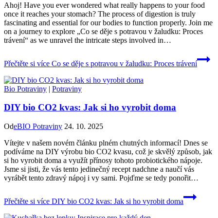
Ahoj! Have you ever wondered what really happens to your food
once it reaches your stomach? The process of digestion is truly
fascinating and essential for our bodies to function properly. Join me
on a journey to explore „Co se děje s potravou v žaludku: Proces
trávení“ as we unravel the intricate steps involved in…
Přečtěte si více
Co se děje s potravou v žaludku: Proces trávení
Bio Potraviny
|
Potraviny
DIY bio CO2 kvas: Jak si ho vyrobit doma
Od
eBIO Potraviny
24. 10. 2025
Vítejte v našem novém článku plném⁣ chutných informací! Dnes⁤ se ​
podíváme⁣ na DIY výrobu bio⁣ CO2 kvasu, což​ je​ skvělý​ způsob, ⁤jak
si ho vyrobit doma a využít přínosy tohoto probiotického nápoje.
⁢Jsme si jisti, že vás ‌tento jedinečný recept nadchne a naučí vás
vyrábět tento zdravý nápoj i vy⁤ sami. Pojďme se tedy ponořit⁢…
Přečtěte si více
DIY bio CO2 kvas: Jak si ho vyrobit doma