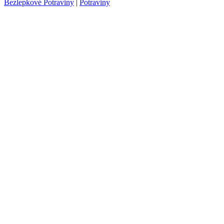
Bezlepkové Potraviny
|
Potraviny