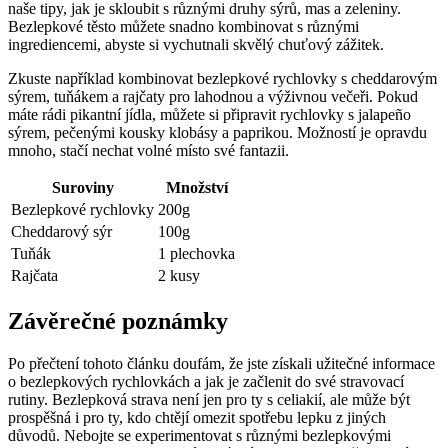
naše tipy, jak je skloubit s různými druhy sýrů, mas a zeleniny.
Bezlepkové těsto můžete snadno kombinovat s různými
ingrediencemi, abyste si vychutnali skvělý chuťový zážitek.
Zkuste například kombinovat bezlepkové rychlovky s cheddarovým
sýrem, tuňákem a rajčaty pro lahodnou a výživnou večeři. Pokud
máte rádi pikantní jídla, můžete si připravit rychlovky s jalapeño
sýrem, pečenými kousky klobásy a paprikou. Možností je opravdu
mnoho, stačí nechat volné místo své fantazii.
Suroviny
Množství
Bezlepkové rychlovky
200g
Cheddarový sýr
100g
Tuňák
1 plechovka
Rajčata
2 kusy
Závěrečné poznámky
Po přečtení tohoto článku doufám, že jste získali užitečné informace
o bezlepkových rychlovkách a jak je začlenit do své stravovací
rutiny. Bezlepková strava není jen pro ty s celiakií, ale může být
prospěšná i pro ty, kdo chtějí omezit spotřebu lepku z jiných
důvodů. Nebojte se experimentovat s různými bezlepkovými