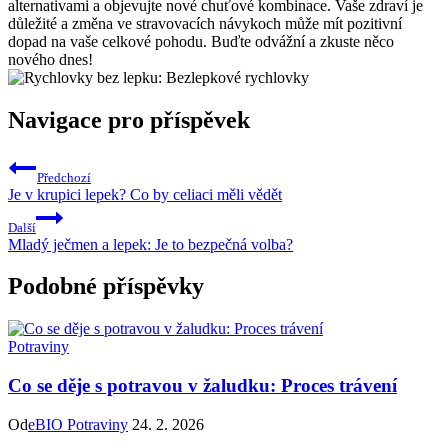
alternativami a objevujte nové chuťové kombinace. Vaše zdraví je
důležité a změna ve stravovacích návykoch může mít pozitivní
dopad na vaše celkové pohodu. Buďte odvážní a zkuste něco
nového dnes!
Navigace pro příspěvek
Předchozí
Je v krupici lepek? Co by celiaci měli vědět
Další
Mladý ječmen a lepek: Je to bezpečná volba?
Podobné příspěvky
Potraviny
Co se děje s potravou v žaludku: Proces trávení
Od
eBIO Potraviny
24. 2. 2026