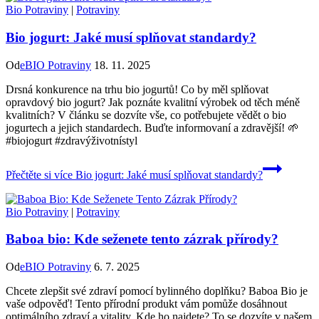
Bio Potraviny
|
Potraviny
Bio jogurt: Jaké musí splňovat standardy?
Od
eBIO Potraviny
18. 11. 2025
Drsná konkurence na trhu bio jogurtů! Co by měl splňovat
opravdový bio jogurt? Jak poznáte kvalitní výrobek od těch méně
kvalitních? V článku se dozvíte vše, co potřebujete vědět o bio
jogurtech a jejich standardech. Buďte informovaní a zdravější! 🌱
#biojogurt #zdravýživotnístyl
Přečtěte si více
Bio jogurt: Jaké musí splňovat standardy?
Bio Potraviny
|
Potraviny
Baboa bio: Kde seženete tento zázrak přírody?
Od
eBIO Potraviny
6. 7. 2025
Chcete zlepšit své zdraví pomocí bylinného doplňku? Baboa Bio je
vaše odpověď! Tento přírodní produkt vám pomůže dosáhnout
optimálního zdraví a vitality. Kde ho najdete? To se dozvíte v našem