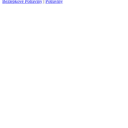
Bezlepkové Potraviny
|
Potraviny