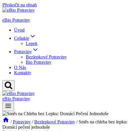
Přeskočit na obsah
eBio Potraviny
Úvod
Celiakie
Lepek
Potraviny
Bezlepkové Potraviny
Bio Potraviny
O Nás
Kontakty
eBio Potraviny
/
Potraviny
/
Bezlepkové Potraviny
/
Směs na chleba bez lepku:
Domácí pečení jednoduše