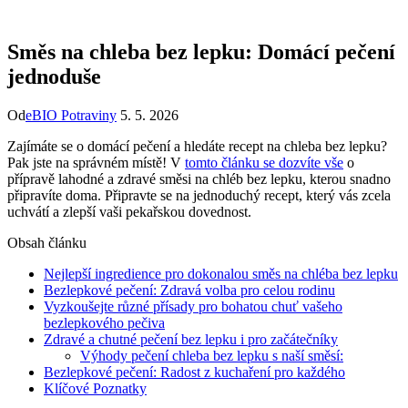
Směs na chleba bez lepku: Domácí pečení
jednoduše
Od
eBIO Potraviny
5. 5. 2026
Zajímáte se o domácí pečení a hledáte recept na chleba bez lepku?
Pak jste na správném místě! V
tomto článku se dozvíte vše
o
přípravě lahodné a zdravé směsi na chléb bez lepku, kterou snadno
připravíte doma. Připravte se na jednoduchý recept, který vás zcela
uchvátí a zlepší vaši pekařskou dovednost.
Obsah článku
Nejlepší ingredience pro dokonalou směs na chléba bez lepku
Bezlepkové pečení: Zdravá volba pro celou rodinu
Vyzkoušejte různé přísady pro bohatou chuť vašeho
bezlepkového pečiva
Zdravé a chutné pečení bez lepku i pro začátečníky
Výhody pečení chleba bez lepku s naší směsí:
Bezlepkové pečení: Radost z kuchaření pro každého
Klíčové Poznatky