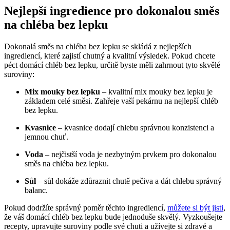
Nejlepší ingredience pro dokonalou směs
na chléba bez lepku
Dokonalá směs na chléba bez lepku se skládá z nejlepších
ingrediencí, které zajistí chutný a kvalitní výsledek. Pokud chcete
péct domácí chléb bez lepku, určitě byste měli zahrnout tyto skvělé
suroviny:
Mix mouky bez lepku
– kvalitní mix mouky bez lepku je
základem celé směsi. Zahřeje vaší pekárnu na nejlepší chléb
bez lepku.
Kvasnice
– kvasnice dodají chlebu správnou konzistenci a
jemnou chuť.
Voda
– nejčistší voda je nezbytným prvkem pro dokonalou
směs na chléba bez lepku.
Sůl
– sůl dokáže zdůraznit chutě pečiva a dát chlebu správný
balanc.
Pokud dodržíte správný poměr těchto ingrediencí,
můžete si být jisti
,
že váš domácí chléb bez lepku bude jednoduše skvělý. Vyzkoušejte
recepty, upravujte suroviny podle své chuti a užívejte si zdravé a