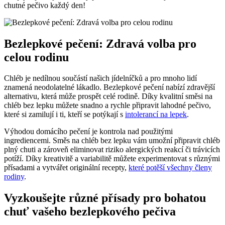
chutné pečivo každý den!
Bezlepkové pečení: Zdravá volba pro
celou rodinu
Chléb je nedílnou součástí našich jídelníčků a pro mnoho lidí
znamená neodolatelné lákadlo. Bezlepkové pečení nabízí zdravější
alternativu, která může prospět celé rodině. Díky kvalitní směsi na
chléb bez lepku můžete snadno a rychle připravit lahodné pečivo,
které si zamilují i ti, kteří se potýkají s
intolerancí na lepek
.
Výhodou domácího pečení je kontrola nad použitými
ingrediencemi. Směs na chléb bez lepku vám umožní připravit chléb
plný chuti a zároveň eliminovat riziko alergických reakcí či trávicích
potíží. Díky kreativitě a variabilitě můžete experimentovat s různými
přísadami a vytvářet originální recepty,
které potěší všechny členy
rodiny
.
Vyzkoušejte různé přísady pro bohatou
chuť vašeho bezlepkového pečiva