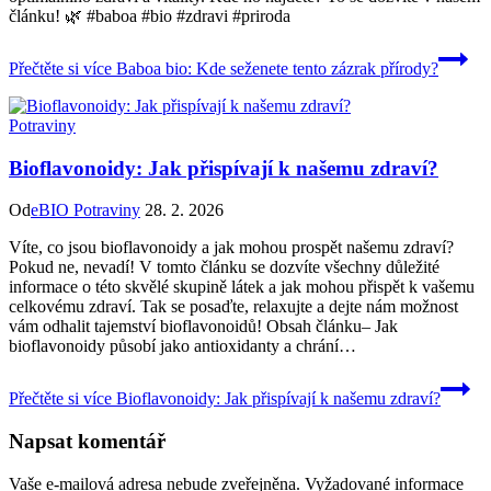
článku! 🌿 #baboa #bio #zdravi #priroda
Přečtěte si více
Baboa bio: Kde seženete tento zázrak přírody?
Potraviny
Bioflavonoidy: Jak přispívají k našemu zdraví?
Od
eBIO Potraviny
28. 2. 2026
Víte, co jsou bioflavonoidy a jak mohou prospět našemu zdraví?
Pokud ne, nevadí! V tomto článku se dozvíte všechny důležité
informace o této skvělé skupině látek a jak mohou přispět k vašemu
celkovému zdraví. Tak se posaďte, relaxujte a dejte nám možnost
vám odhalit tajemství bioflavonoidů! Obsah článku– Jak
bioflavonoidy působí jako antioxidanty a chrání…
Přečtěte si více
Bioflavonoidy: Jak přispívají k našemu zdraví?
Napsat komentář
Vaše e-mailová adresa nebude zveřejněna.
Vyžadované informace