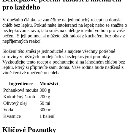
pro každého
V dnešním článku se zaměříme na jednoduchý recept na domácí
chléb bez lepku. Pokud máte intoleranci na lepek nebo se snažíte o
bezlepkovou stravu, tato směs na chléb je ideální volbou pro vaše
pečení. S její pomocí si můžete užít radost z kuchaření bez obav z
nepříjemných reakcí.
Složení této směsi je jednoduché a najdete všechny potřebné
suroviny v běžných prodejnách s bezlepkovými produkty.
Vyzkoušejte tento recept a pochutnejte si na lahodném chlebu bez
lepku, který si připravíte sami doma. Vaše rodina bude nadšená z
vůně čerstvě upečeného chleba.
Ingredience
Množství
Pohanková mouka
300 g
Kukuřičný škrob
200 g
Olivový olej
50 ml
Voda
300 ml
Kvasnice
1 balení
Klíčové Poznatky