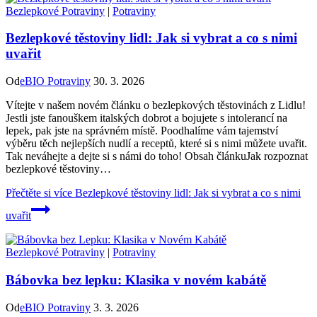
Bezlepkové Potraviny
|
Potraviny
Bezlepkové těstoviny lidl: Jak si vybrat a co s nimi
uvařit
Od
eBIO Potraviny
30. 3. 2026
Vítejte v našem novém článku o bezlepkových těstovinách z Lidlu!
Jestli jste fanouškem italských dobrot a bojujete s intolerancí na
lepek, pak jste na správném místě. Poodhalíme vám tajemství
výběru těch nejlepších nudlí a receptů, které si s nimi můžete uvařit.
Tak neváhejte a dejte si s námi do toho! Obsah článkuJak rozpoznat
bezlepkové těstoviny…
Přečtěte si více
Bezlepkové těstoviny lidl: Jak si vybrat a co s nimi
uvařit
Bezlepkové Potraviny
|
Potraviny
Bábovka bez lepku: Klasika v novém kabátě
Od
eBIO Potraviny
3. 3. 2026