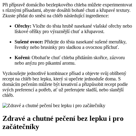
Při přípravě domácího bezlepkového chleba můžete experimentovat
s různými přísadami, abyste dosáhli bohaté chuti a křupavé textury.
Zkuste přidat do směsi na chléb následující ingredience:
Ořechy:
Vložte do těsta hrubě nasekané vlašské ořechy nebo
lískové oříšky pro výraznější chuť a křupavost.
Sušené ovoce:
Přidejte do těsta nasekané sušené meruňky,
švestky nebo brusinky pro sladkou a ovocnou příchuť.
Koření:
Obohaťte chuť chleba přidáním skořice, zázvoru
nebo anýzu pro pikantní aromu.
Vyzkoušejte jednotlivé kombinace přísad a objevte svůj oblíbený
recept na chléb bez lepku, který si upečete jednoduše doma. S
domácím pečením můžete být kreativní a přizpůsobit recept podle
svých preferencí a potřeb, ať už preferujete sladší, nebo slanější
chléb.
Zdravé a chutné pečení bez lepku i pro
začátečníky