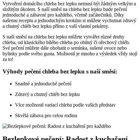
Vytvoření domácího chleba bez lepku nemusí být žádným velkým a
složitým úkolem. S naší směsí na chleba bez lepku bude pečení
jednoduché a zábavné pro každého, včetně začátečníků. Díky
našemu receptu a jednoduchým krokům si můžete vychutnat zdravý
a chutný chléb bez lepku přímo z vaší vlastní pekárny.
S naší směsí na chleba bez lepku můžete vytvářet různé druhy
chleba, od klasického bílého chleba po obilný či ořechový chléb.
Své pečení můžete dále obohatit o semínka, sušené ovoce nebo
bylinky podle svého gusta. Možností je mnoho a výsledek vždy stojí
za to!
Výhody pečení chleba bez lepku s naší směsí:
Snadné a jednoduché pečení
Zdravý a chutný chléb bez lepku
Více možností variací chleba podle vašich představ
Skvělá zábava pro celou rodinu
Bezlepkové pečení: Radost z kuchaření