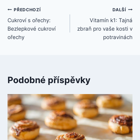
Navigace
PŘEDCHOZÍ
DALŠÍ
Cukroví s ořechy:
Vitamín k1: Tajná
pro
Bezlepkové cukroví
zbraň pro vaše kosti v
příspěvek
ořechy
potravinách
Podobné příspěvky