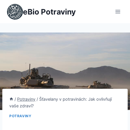
Přeskočit
eBio Potraviny
na
obsah
/
Potraviny
/
Šťavelany v potravinách: Jak ovlivňují
vaše zdraví?
POTRAVINY