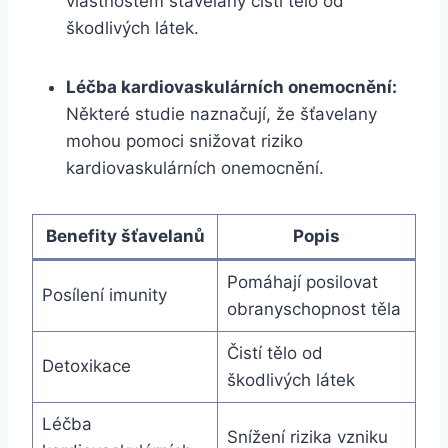
vlastnostem šťavelany čistí tělo od
škodlivých látek.
Léčba kardiovaskulárních onemocnění:
Některé studie naznačují, že šťavelany
mohou pomoci snižovat riziko
kardiovaskulárních onemocnění.
Benefity šťavelanů
Popis
Pomáhají posilovat
Posílení imunity
obranyschopnost těla
Čistí tělo od
Detoxikace
škodlivých látek
Léčba
Snížení rizika vzniku