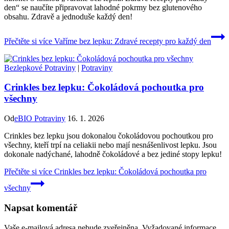
den“ se naučíte připravovat lahodné pokrmy bez glutenového
obsahu. Zdravě a jednoduše každý den!
Přečtěte si více
Vaříme bez lepku: Zdravé recepty pro každý den
Bezlepkové Potraviny
|
Potraviny
Crinkles bez lepku: Čokoládová pochoutka pro
všechny
Od
eBIO Potraviny
16. 1. 2026
Crinkles bez lepku jsou dokonalou čokoládovou pochoutkou pro
všechny, kteří trpí na celiakii nebo mají nesnášenlivost lepku. Jsou
dokonale nadýchané, lahodně čokoládové a bez jediné stopy lepku!
Přečtěte si více
Crinkles bez lepku: Čokoládová pochoutka pro
všechny
Napsat komentář
Vaše e-mailová adresa nebude zveřejněna.
Vyžadované informace