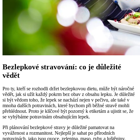
Bezlepkové stravování: co je důležité
vědět
Pro ty, kteří se rozhodli držet bezlepkovou dietu, může být náročné
vědět, jak si užít každý pokrm bez obav z obsahu lepku. Je důležité
si být vědom toho, že lepek se nachází nejen v pečivu, ale také v
mnoha dalších potravinách, které bychom při běžné stravě mohli
přehlédnout. Proto je klíčové být pozorný k etiketám a ujistit se, že
se vyhýbáme potravinám obsahujícím lepek.
Při plánování bezlepkové stravy je důležité pamatovat na
vyváženost a rozmanitost. Nejlepší je sahat po přírodních
potravinách, jako jsou ovoce, zelenina, maso, ryby a luštěniny.