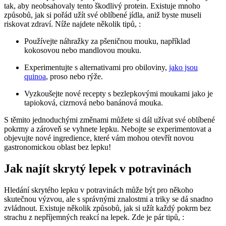
tak, aby neobsahovaly tento škodlivý protein. Existuje mnoho
způsobů, jak si pořád užít své oblíbené jídla, aniž byste museli
riskovat zdraví. Níže najdete několik tipů, :
Používejte náhražky za pšeničnou mouku, například
kokosovou nebo mandlovou mouku.
Experimentujte s alternativami pro obiloviny,
jako jsou
quinoa
, proso nebo rýže.
Vyzkoušejte nové recepty s bezlepkovými moukami jako je
tapioková, cizrnová nebo banánová mouka.
S těmito jednoduchými změnami můžete si dál užívat své oblíbené
pokrmy a zároveň se vyhnete lepku. Nebojte se experimentovat a
objevujte nové ingredience, které vám mohou otevřít novou
gastronomickou oblast bez lepku!
Jak najít skrytý lepek v potravinách
Hledání skrytého lepku v potravinách může být pro někoho
skutečnou výzvou, ale s správnými znalostmi a triky se dá snadno
zvládnout. Existuje několik způsobů, jak si užít každý pokrm bez
strachu z nepříjemných reakcí na lepek. Zde je pár tipů, :