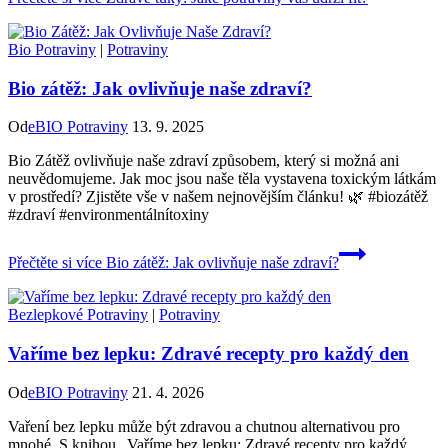
Bio Potraviny
|
Potraviny
Bio zátěž: Jak ovlivňuje naše zdraví?
Od
eBIO Potraviny
13. 9. 2025
Bio Zátěž ovlivňuje naše zdraví způsobem, který si možná ani
neuvědomujeme. Jak moc jsou naše těla vystavena toxickým látkám
v prostředí? Zjistěte vše v našem nejnovějším článku! 🌿 #biozátěž
#zdraví #environmentálnítoxiny
Přečtěte si více
Bio zátěž: Jak ovlivňuje naše zdraví?
Bezlepkové Potraviny
|
Potraviny
Vaříme bez lepku: Zdravé recepty pro každý den
Od
eBIO Potraviny
21. 4. 2026
Vaření bez lepku může být zdravou a chutnou alternativou pro
mnohé. S knihou „Vaříme bez lepku: Zdravé recepty pro každý