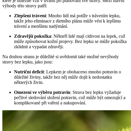
které je důležité vzít v úvahu při plánování své stravy. Mezi hlavní
výhody této stravy patří:
Zlepšení trávení
: Mnoho lidí má potíže s trávením lepku,
takže jeho eliminace z dietního plánu může vést k lepšímu
trávení a menšímu nadýmání.
Zdravější pokožka
: Někteří lidé mají citlivost na lepek, což
může způsobovat kožní projevy. Bez lepku se může pokožka
zklidnit a vypadat zdravěji.
Na druhou stranu je důležité si uvědomit také možné nevýhody
stravy bez lepku, jako jsou:
Nutriční deficit
: Lepkem je obohaceno mnoho potravin o
důležité živiny, takže bez něj může dojít k nedostatku
některých živin.
Omezení ve výběru potravin
: Strava bez lepku vyžaduje
pečlivé sledování složení potravin, což může být omezující a
komplikované při vaření a nakupování.