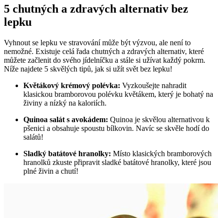
5 chutných a zdravých alternativ bez
lepku
Vyhnout se lepku ve stravování může být výzvou, ale není to
nemožné. Existuje celá řada chutných a zdravých alternativ, které
můžete začlenit do svého jídelníčku a stále si užívat každý pokrm.
Níže najdete 5 skvělých tipů, jak si užít svět bez lepku!
Květákový krémový polévka:
Vyzkoušejte nahradit
klasickou bramborovou polévku květákem, který je bohatý na
živiny a nízký na kaloriích.
Quinoa salát s avokádem:
Quinoa je skvělou alternativou k
pšenici a obsahuje spoustu bílkovin. Navíc se skvěle hodí do
salátů!
Sladký batátové hranolky:
Místo klasických bramborových
hranolků zkuste připravit sladké batátové hranolky, které jsou
plné živin a chutí!