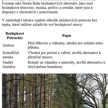
Existuje také široká škála bezlepkových alternativ, jako jsou
bezlepkové těstoviny, mouka, pečivo a cereálie, které jsou k
dispozici v obchodech s potravinami.
V následující tabulce najdete několik ukázkových potravin bez
lepku, které můžete zařadit do své bezlepkové stravy:
Bezlepkové
Popis
Potraviny
Plná bílkovin a vlákniny, ideální pro snídani nebo
Quinoa
přílohu.
Kukuřičná
Vhodná pro pečení a vaření, skvělá alternativa k
mouka
pšeničné mouce.
Sladký
Bohatý na vitamíny a minerály, skvělá alternativa k
brambor
obyčejnému bramboru.