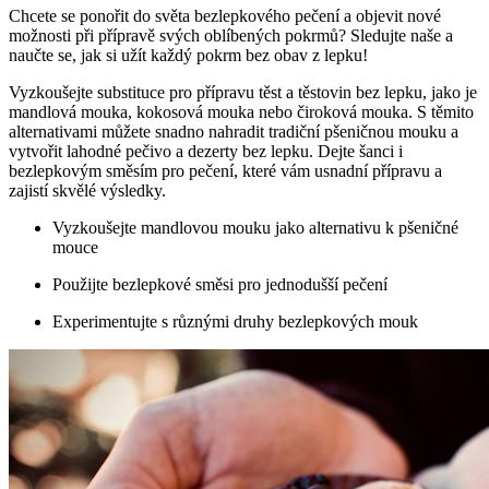
Chcete se ponořit do světa bezlepkového pečení a objevit nové
možnosti při přípravě svých oblíbených pokrmů? Sledujte naše a
naučte se, jak si užít každý pokrm bez obav z lepku!
Vyzkoušejte substituce pro přípravu těst a těstovin bez lepku, jako je
mandlová mouka, kokosová mouka nebo čiroková mouka. S těmito
alternativami můžete snadno nahradit tradiční pšeničnou mouku a
vytvořit lahodné pečivo a dezerty bez lepku. Dejte šanci i
bezlepkovým směsím pro pečení, které vám usnadní přípravu a
zajistí skvělé výsledky.
Vyzkoušejte mandlovou mouku jako alternativu k pšeničné
mouce
Použijte bezlepkové směsi pro jednodušší pečení
Experimentujte s různými druhy bezlepkových mouk