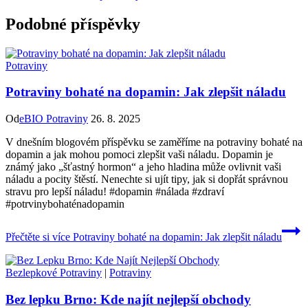
Podobné příspěvky
Potraviny
Potraviny bohaté na dopamin: Jak zlepšit náladu
Od
eBIO Potraviny
26. 8. 2025
V dnešním blogovém příspěvku se zaměříme na potraviny bohaté na
dopamin a jak mohou pomoci zlepšit vaši náladu. Dopamin je
známý jako „šťastný hormon“ a jeho hladina může ovlivnit vaši
náladu a pocity štěstí. Nenechte si ujít tipy, jak si dopřát správnou
stravu pro lepší náladu! #dopamin #nálada #zdraví
#potrvinybohaténadopamin
Přečtěte si více
Potraviny bohaté na dopamin: Jak zlepšit náladu
Bezlepkové Potraviny
|
Potraviny
Bez lepku Brno: Kde najít nejlepší obchody