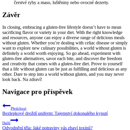
čerstvé ryby a maso, luštěniny nebo ovocné dezerty.
Závěr
In closing, embracing a gluten-free lifestyle doesn’t have to mean
sacrificing flavor or variety in your diet. With the right knowledge
and resources, anyone can enjoy a diverse range of delicious meals
without gluten. Whether you’re dealing with celiac disease or simply
want to explore new culinary possibilities, a world without gluten is
definitely a world worth enjoying. So go ahead, experiment with
gluten-free alternatives, savor each bite, and discover the freedom
and creativity that comes with a gluten-free diet. Prove to yourself
that a life without gluten can be just as fulfilling and delicious as any
other. Dare to step into a world without gluten, and you may never
look back. Na zdraví!
Navigace pro příspěvek
Předchozí
Bezlepkové droždí uniferm: Tajemství dokonalého kynutí
Další
Odvodnění těla: Jaké potraviny vás zbaví toxinů?