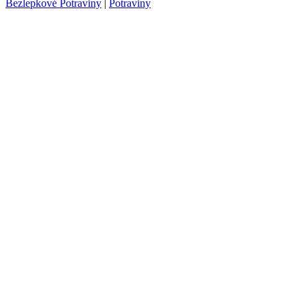
Bezlepkové Potraviny
|
Potraviny