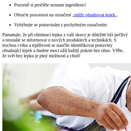
Pozorně si pročtěte seznam ingrediencí
Obraťte pozornost na označení „
může obsahovat lepek
„
Vyhýbejte se potravinám s pochybným označením
Pamatujte, že při eliminaci lepku z vaší stravy je důležité být pečlivý
a neustále se informovat o nových produktech a technikách. S
trochou cviku a trpělivosti se naučíte identifikovat potraviny
obsahující lepek a budete moci užít každý pokrm bez obav. Věřte,
že svět bez lepku je plný možností a chutí!