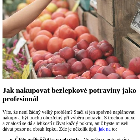
Jak nakupovat bezlepkové potraviny jako
profesionál
Víte, že není žádný velký problém? Stačí si jen správně naplánovat
nákupy a být trochu obezřetný při výběru potravin. S trochou praxe
a znalostí se dá s lehkostí užívat každý pokrm, aniž byste museli
dávat pozor na obsah lepku. Zde je několik tipů,
jak na
to:
Čtěte pečlivě štítky na obalech
– Vyhněte se potravinám