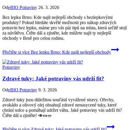
Od
eBIO Potraviny
26. 3. 2026
Bez lepku Brno: Kde najít nejlepší obchody s bezlepkovými
produkty? Pokud hledáte skvělé možnosti pro nákup zdravých
potravin bez lepku, máme pro vás pár tipů na místa, která určitě stojí
za návštěvu. Čtěte dál a zjistěte, kde můžete najít ty nejlepší
obchody v Brně pro celou rodinu.
Přečtěte si více
Bez lepku Brno: Kde najít nejlepší obchody
Potraviny
Zdravé tuky: Jaké potraviny vás udrží fit?
Od
eBIO Potraviny
9. 3. 2026
Zdravé tuky jsou důležitou součástí vyvážené stravy. Ořechy,
avokádo a olivový olej obsahují zdravé nenasycené tuky, které
chrání srdce a pomáhají udržet váhu. Jaké potraviny vás udrží fit?
Čtěte dál a zjistěte! 🥑🥜🥗
Přečtěte si více
Zdravé tuky: Jaké potraviny vás udrží fit?