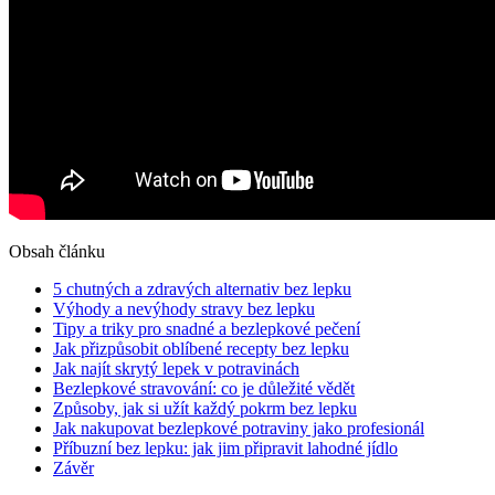
Obsah článku
5 chutných a zdravých alternativ bez lepku
Výhody a nevýhody stravy bez lepku
Tipy a triky pro snadné a bezlepkové pečení
Jak přizpůsobit oblíbené recepty bez lepku
Jak najít skrytý lepek v potravinách
Bezlepkové stravování: co je důležité vědět
Způsoby, jak si užít každý pokrm bez lepku
Jak nakupovat bezlepkové potraviny jako profesionál
Příbuzní bez lepku: jak jim připravit lahodné jídlo
Závěr