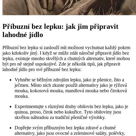
Příbuzní bez lepku: jak jim připravit
lahodné jídlo
Příbuzní bez lepku si zaslouží mít možnost vychutnat každý pokrm
jako kdokoliv jiný. I když se může zdát náročné připravit jídlo bez
lepku, existuje mnoho skvělých a chutných alternativ, které mohou
být pro ně stejně uspokojivé. Zde je několik tipů, jak připravit
lahodné jídlo pro své příbuzné bez lepku:
Vyhněte se běžným zdrojům lepku, jako je pšenice, žito a
ječmen. Místo nich zkuste použít alternativy jako je rýžová
mouka, kokosová mouka, mandlová mouka nebo čiroková
mouka.
Experimentujte s různými druhy obilovin bez lepku, jako je
quinoa, proso, čirok nebo kukuřice. Tyto obiloviny jsou
skvělou náhradou za tradiční pšeničné výrobky.
Dopřejte svým příbuzným bez lepku zdravé a chutné
alternativy, jako jsou ovocné a zeleninové saláty, polévky,