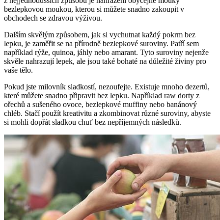
z nejjednodušších způsobů je nahrazení obyčejné mouky
bezlepkovou moukou, kterou si můžete snadno zakoupit v
obchodech se zdravou výživou.
Dalším skvělým způsobem, jak si vychutnat každý pokrm bez
lepku, je zaměřit se na přírodně bezlepkové suroviny. Patří sem
například rýže, quinoa, jáhly nebo amarant. Tyto suroviny nejenže
skvěle nahrazují lepek, ale jsou také bohaté na důležité živiny pro
vaše tělo.
Pokud jste milovník sladkostí, nezoufejte. Existuje mnoho dezertů,
které můžete snadno připravit bez lepku. Například raw dorty z
ořechů a sušeného ovoce, bezlepkové muffiny nebo banánový
chléb. Stačí použít kreativitu a zkombinovat různé suroviny, abyste
si mohli dopřát sladkou chuť bez nepříjemných následků.