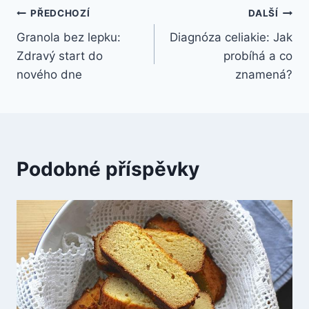
Navigace
PŘEDCHOZÍ
DALŠÍ
Granola bez lepku:
Diagnóza celiakie: Jak
pro
Zdravý start do
probíhá a co
příspěvek
nového dne
znamená?
Podobné příspěvky