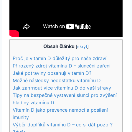
Obsah článku
[
skrýt
]
Proč je vitamín D důležitý pro naše zdraví
Přirozený zdroj vitamínu D – sluneční záření
Jaké potraviny obsahují vitamín D?
Možné následky nedostatku vitamínu D
Jak zahrnout více vitamínu D do vaší stravy
Tipy na bezpečné vystavení slunci pro zvýšení
hladiny vitamínu D
Vitamín D jako prevence nemocí a posílení
imunity
Výběr doplňků vitamínu D – co si dát pozor?