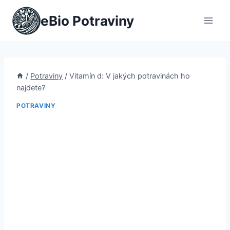
Přeskočit
eBio Potraviny
na
obsah
/
Potraviny
/
Vitamín d: V jakých potravinách ho
najdete?
POTRAVINY