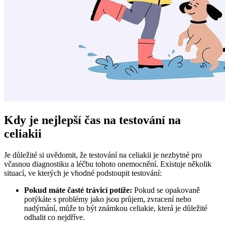
Kdy‍ je nejlepší čas na testování na
celiakii
Je důležité si ‌uvědomit,⁤ že testování⁢ na celiakii je nezbytné pro
včasnou diagnostiku ⁤a léčbu‍ tohoto onemocnění. Existuje několik⁣
situací, ‍ve kterých je vhodné podstoupit testování:
Pokud máte‍ časté trávicí potíže:
Pokud se opakovaně ​
potýkáte s problémy jako jsou průjem, zvracení nebo
⁢nadýmání, může to být známkou celiakie, která je důležité
odhalit co nejdříve.