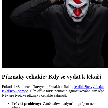
Příznaky celiakie: Kdy se vydat k lékaři
Pokud si všimnete některých příznaků celiakie,
je důležité vyhledat
lékařskou pomoc
.⁣ Čím dříve⁣ bude nemoc diagnostikována, tím lépe.‍
Některé typické příznaky⁤ celiakie zahrnují:
Trávicí problémy:
‍ Zánět střev, nadýmání,⁣ průjem nebo
zácpa