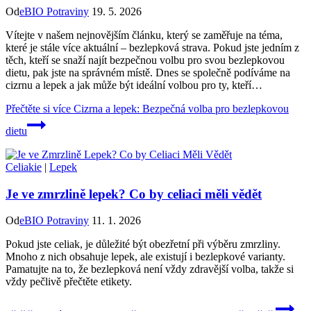
Od
eBIO Potraviny
19. 5. 2026
Vítejte v našem nejnovějším článku, který se zaměřuje na téma,
které je stále více aktuální – bezlepková strava. Pokud jste jedním z
těch, kteří se snaží najít bezpečnou volbu pro svou bezlepkovou
dietu, pak jste na správném místě. Dnes se společně podíváme na
cizrnu a lepek a jak může být ideální volbou pro ty, kteří…
Přečtěte si více
Cizrna a lepek: Bezpečná volba pro bezlepkovou
dietu
Celiakie
|
Lepek
Je ve zmrzlině lepek? Co by celiaci měli vědět
Od
eBIO Potraviny
11. 1. 2026
Pokud jste celiak, je důležité být obezřetní při výběru zmrzliny.
Mnoho z nich obsahuje lepek, ale existují i bezlepkové varianty.
Pamatujte na to, že bezlepková není vždy zdravější volba, takže si
vždy pečlivě přečtěte etikety.