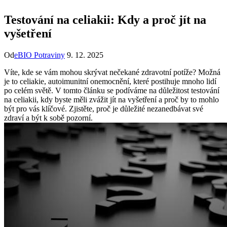
Testování na celiakii: Kdy a proč jít na
vyšetření
Od
eBIO Potraviny
9. 12. 2025
Víte, kde⁢ se vám mohou‌ skrývat nečekané ‍zdravotní potíže? Možná
je to celiakie,⁤ autoimunitní onemocnění,⁢ které postihuje ‍mnoho lidí
po celém světě. V tomto článku⁤ se podíváme na důležitost testování
na celiakii, kdy byste měli zvážit jít na ‍vyšetření‌ a proč by ⁣to ‍mohlo‍
být pro vás klíčové. Zjistěte,‍ proč ‍je důležité nezanedbávat ⁢své
zdraví ⁤a být k ‍sobě pozorní.