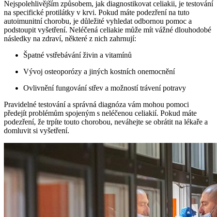
Nejspolehlivějším způsobem,⁤ jak⁢ diagnostikovat celiakii, je​ testování
na specifické protilátky v‌ krvi. ‍Pokud máte podezření na tuto
autoimunitní chorobu, je důležité vyhledat odbornou pomoc a
podstoupit vyšetření. Neléčená celiakie může ⁣mít vážné dlouhodobé
následky na zdraví, některé⁤ z nich‍ zahrnují:
Špatné vstřebávání ‍živin a vitamínů
Vývoj osteoporózy a jiných kostních onemocnění
Ovlivnění fungování střev⁣ a možností ⁤trávení potravy
Pravidelné testování a⁤ správná diagnóza vám mohou pomoci
předejít problémům spojeným s neléčenou celiakií.⁤ Pokud‍ máte
‍podezření, že trpíte touto chorobou, neváhejte se obrátit na⁢ lékaře a
domluvit ‌si vyšetření.