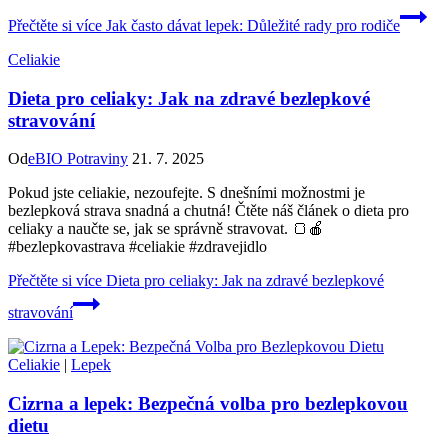
Přečtěte si více
Jak často dávat lepek: Důležité rady pro rodiče
Celiakie
Dieta pro celiaky: Jak na zdravé bezlepkové
stravování
Od
eBIO Potraviny
21. 7. 2025
Pokud jste celiakie, nezoufejte. S dnešními možnostmi je
bezlepková strava snadná a chutná! Čtěte náš článek o dieta pro
celiaky a naučte se, jak se správně stravovat. 🍞🍎
#bezlepkovastrava #celiakie #zdravejidlo
Přečtěte si více
Dieta pro celiaky: Jak na zdravé bezlepkové
stravování
Celiakie
|
Lepek
Cizrna a lepek: Bezpečná volba pro bezlepkovou
dietu