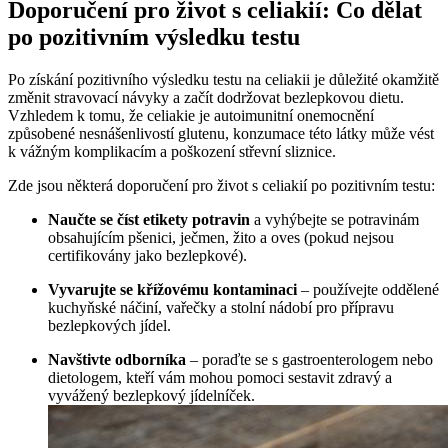
Doporučení pro ‍život⁢ s⁢ celiakií: Co dělat
po pozitivním výsledku testu
Po ⁤získání pozitivního výsledku testu na celiakii je důležité okamžitě
změnit stravovací návyky a‌ začít dodržovat bezlepkovou dietu.
Vzhledem k tomu, že​ celiakie ‌je autoimunitní onemocnění
způsobené nesnášenlivostí glutenu, konzumace této látky může vést
k vážným komplikacím⁣ a poškození střevní ⁢sliznice.
Zde jsou některá doporučení pro život ‍s celiakií po pozitivním testu:
Naučte se číst etikety potravin
a vyhýbejte‌ se potravinám‍
obsahujícím pšenici,‌ ječmen, žito a oves (pokud nejsou
certifikovány ‌jako bezlepkové).
Vyvarujte se ‌křížovému kontaminaci
– používejte oddělené
kuchyňské náčiní, vařečky a stolní nádobí pro přípravu ​
bezlepkových jídel.
Navštivte odborníka
– poraďte se ⁢s gastroenterologem nebo
dietologem, ⁣kteří vám mohou pomoci sestavit zdravý‍ a
vyvážený bezlepkový jídelníček.