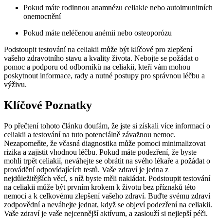
Pokud máte⁤ rodinnou anamnézu celiakie⁢ nebo autoimunitních
onemocnění
Pokud máte neléčenou anémii nebo osteoporózu
Podstoupit testování na celiakii může být ⁣klíčové​ pro zlepšení
‍vašeho⁢ zdravotního ​stavu​ a kvality života. Nebojte ​se požádat o
pomoc a podporu od odborníků na celiakii, kteří vám mohou
poskytnout informace, rady a nutné postupy pro správnou léčbu ⁤a
výživu.
Klíčové ⁤Poznatky
Po‍ přečtení⁤ tohoto ⁤článku ⁣doufám, že ⁤jste si získali více informací‍ o
celiakii a testování na tuto potenciálně závažnou nemoc.
Nezapomeňte, ⁤že včasná diagnostika může pomoci minimalizovat
rizika ⁣a zajistit vhodnou léčbu.‌ Pokud ‍máte ⁤podezření, že byste
mohli trpět celiakií,‍ neváhejte se obrátit na svého lékaře a požádat o
provádění odpovídajících testů. Vaše zdraví ​je‌ jedna z
nejdůležitějších věcí, s níž byste měli nakládat. Podstoupit testování
na celiakii může být prvním krokem‌ k životu bez příznaků této
⁢nemoci a ‌k celkovému ​zlepšení vašeho zdraví. Buďte‌ svému zdraví
zodpovědní a neváhejte jednat, když ⁤se objeví podezření ⁢na celiakii.
Vaše zdraví je vaše nejcennější aktívum, a zaslouží si nejlepší péči.