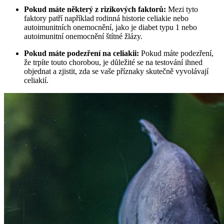
Pokud máte některý z rizikových‌ faktorů:
Mezi‍ tyto
‍faktory patří například⁢ rodinná historie celiakie nebo
‍autoimunitních onemocnění, jako‍ je diabet typu 1‌ nebo
autoimunitní onemocnění štítné žlázy.
Pokud máte podezření na‌ celiakii:
Pokud máte podezření,
že trpíte touto chorobou, je důležité se‍ na testování ihned
objednat a zjistit, zda se vaše ​příznaky⁣ skutečně vyvolávají
celiakií.