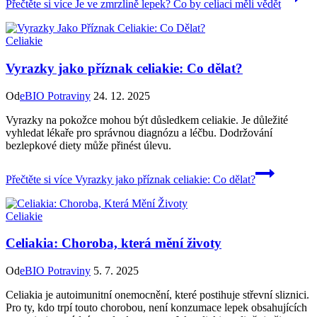
Přečtěte si více
Je ve zmrzlině lepek? Co by celiaci měli vědět
Celiakie
Vyrazky jako příznak celiakie: Co dělat?
Od
eBIO Potraviny
24. 12. 2025
Vyrazky na pokožce mohou být důsledkem celiakie. Je důležité
vyhledat lékaře pro správnou diagnózu a léčbu. Dodržování
bezlepkové diety může přinést úlevu.
Přečtěte si více
Vyrazky jako příznak celiakie: Co dělat?
Celiakie
Celiakia: Choroba, která mění životy
Od
eBIO Potraviny
5. 7. 2025
Celiakia je autoimunitní onemocnění, které postihuje střevní sliznici.
Pro ty, kdo trpí touto chorobou, není konzumace lepek obsahujících