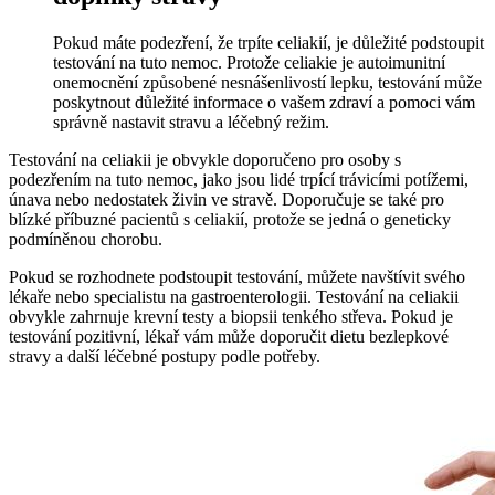
Pokud máte podezření, že trpíte celiakií, je​ důležité podstoupit
testování na tuto ⁢nemoc.​ Protože celiakie ⁤je autoimunitní
onemocnění způsobené nesnášenlivostí lepku,⁤ testování může
poskytnout ‍důležité informace o vašem zdraví a pomoci vám
správně nastavit stravu a léčebný režim.
Testování ​na ⁤celiakii je⁣ obvykle doporučeno pro⁢ osoby s
podezřením na tuto nemoc, jako jsou lidé trpící​ trávicími potížemi,
únava nebo nedostatek živin ve stravě. Doporučuje se také pro
blízké příbuzné ​pacientů s celiakií, protože‍ se jedná o geneticky
podmíněnou‌ chorobu.
Pokud se rozhodnete ⁢podstoupit testování, můžete navštívit svého
lékaře nebo specialistu na gastroenterologii. Testování na celiakii
obvykle​ zahrnuje krevní testy a biopsii tenkého střeva. Pokud je
testování‌ pozitivní, lékař ‌vám může doporučit dietu bezlepkové‌
stravy a další léčebné postupy⁢ podle potřeby.