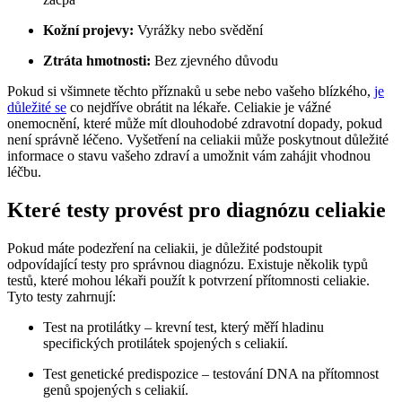
Kožní projevy:
Vyrážky nebo svědění
Ztráta hmotnosti:
​Bez zjevného důvodu
Pokud si všimnete těchto příznaků u sebe ⁣nebo vašeho blízkého,
je
důležité se
co nejdříve obrátit na lékaře. ‌Celiakie‍ je vážné
⁤onemocnění, které může ‍mít dlouhodobé zdravotní ‍dopady, pokud
není správně léčeno. Vyšetření na celiakii může poskytnout důležité
informace ⁢o stavu vašeho zdraví a umožnit vám zahájit vhodnou
léčbu.
Které testy provést pro⁣ diagnózu celiakie
Pokud máte podezření na celiakii, je důležité podstoupit
odpovídající⁢ testy​ pro správnou diagnózu.⁢ Existuje několik ⁤typů
testů, které mohou lékaři⁣ použít ‌k potvrzení přítomnosti celiakie.
Tyto testy zahrnují:
Test na protilátky – krevní test, který měří hladinu
specifických protilátek spojených s celiakií.
Test genetické ​predispozice – testování DNA na přítomnost⁢
genů spojených s celiakií.