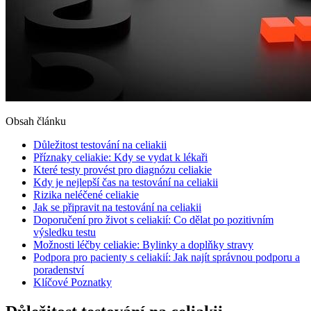
Obsah článku
Důležitost testování ‌na celiakii
Příznaky celiakie: Kdy se vydat k lékaři
Které testy provést pro⁣ diagnózu celiakie
Kdy‍ je nejlepší čas na testování na celiakii
Rizika neléčené celiakie
Jak se připravit na testování na celiakii
Doporučení pro ‍život⁢ s⁢ celiakií: Co dělat po pozitivním
výsledku testu
Možnosti léčby ​celiakie:‌ Bylinky a⁤ doplňky stravy
Podpora ⁤pro pacienty s celiakií: Jak najít správnou⁣ podporu a
poradenství
Klíčové ⁤Poznatky