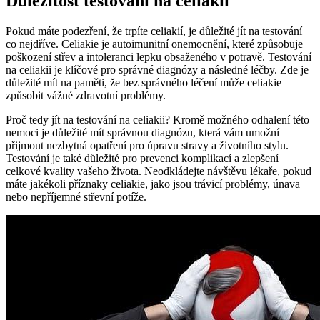
Důležitost testování ‌na celiakii
Pokud máte podezření, že trpíte celiakií, je důležité jít na testování
co nejdříve. Celiakie⁤ je autoimunitní onemocnění, které způsobuje
poškození střev a intoleranci lepku obsaženého​ v potravě. Testování
na celiakii je klíčové pro‌ správné diagnózy ‌a následné léčby. Zde je
důležité mít na paměti, že bez správného léčení může celiakie⁢
způsobit vážné zdravotní problémy.
Proč tedy jít na testování na celiakii? Kromě možného odhalení této
‍nemoci ⁣je důležité mít správnou diagnózu, která vám umožní
přijmout nezbytná opatření pro úpravu ⁤stravy ​a životního stylu.
Testování je také důležité pro​ prevenci⁤ komplikací a ⁣zlepšení
⁣celkové kvality vašeho života. Neodkládejte návštěvu lékaře, pokud
máte jakékoli příznaky celiakie, jako jsou trávicí problémy, únava
nebo nepříjemné střevní potíže.